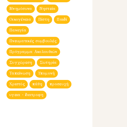
Μνημόσυνα
Νηστεία
Οικογένεια
Πίστη
Παιδί
Παναγία
Πνευματικές συμβουλές
Πρόγραμμα Ακολουθιών
Συγχώρεση
Σωτηρία
Ταπείνωση
Υπομονή
Χριστός
πάθη
προσευχή
υγεια - διατροφη