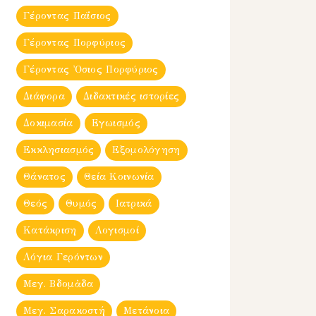
Γέροντας Παΐσιος
Γέροντας Πορφύριος
Γέροντας Ὀσιος Πορφύριος
Διάφορα
Διδακτικές ιστορίες
Δοκιμασία
Εγωισμός
Εκκλησιασμός
Εξομολόγηση
Θάνατος
Θεία Κοινωνία
Θεός
Θυμός
Ιατρικά
Κατάκριση
Λογισμοί
Λόγια Γερόντων
Μεγ. Βδομἀδα
Μεγ. Σαρακοστή
Μετάνοια