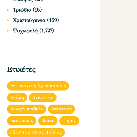
Τριώδιο
(15)
Χριστούγεννα
(169)
Ψυχωφελή
(1,727)
Ετικέτες
Αγ. Ιωάννης Χρυσόστομος
Αγάπη
Αγιολόγιο
Αγωγή παιδιών
Ανάσταση
Απόστολος
Βίντεο
Γάμος
Γέροντας Όσιος Παΐσιος