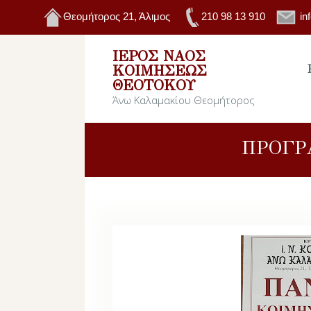
Θεομήτορος 21, Άλιμος
210 98 13 910
in
ΙΕΡΌΣ ΝΑΌΣ
ΚΟΙΜΉΣΕΩΣ
ΘΕΟΤΌΚΟΥ
Άνω Καλαμακίου Θεομήτορος
ΠΡΟΓΡ