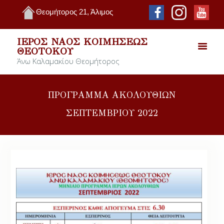
Θεομήτορος 21, Άλιμος
ΙΕΡΌΣ ΝΑΌΣ ΚΟΙΜΉΣΕΩΣ
ΘΕΟΤΌΚΟΥ
Άνω Καλαμακίου Θεομήτορος
ΠΡΟΓΡΑΜΜΑ ΑΚΟΛΟΥΘΙΩΝ
ΣΕΠΤΕΜΒΡΙΟΥ 2022