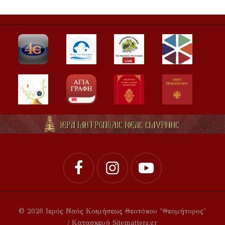
© 2026 Ιερός Ναός Κοιμήσεως Θεοτόκου "Θεομήτορος"
/ Κατασκευή Sitematters.gr