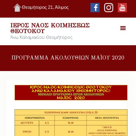
Θεομήτορος 21, Άλιμος
ΙΕΡΌΣ ΝΑΌΣ ΚΟΙΜΉΣΕΩΣ
ΘΕΟΤΌΚΟΥ
Άνω Καλαμακίου Θεομήτορος
ΠΡΟΓΡΑΜΜΑ ΑΚΟΛΟΥΘΙΩΝ ΜΑΪΟΥ 2020