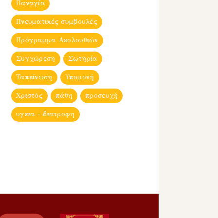
Παναγία
Πνευματικές συμβουλές
Πρόγραμμα Ακολουθιών
Συγχώρεση
Σωτηρία
Ταπείνωση
Υπομονή
Χριστός
πάθη
προσευχή
υγεια - διατροφη