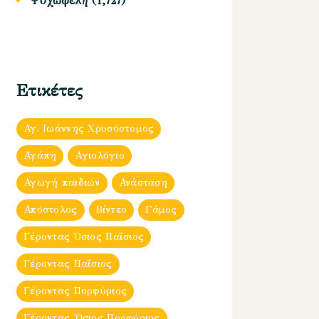
Ψυχωφελή
(1,727)
Ετικέτες
Αγ. Ιωάννης Χρυσόστομος
Αγάπη
Αγιολόγιο
Αγωγή παιδιών
Ανάσταση
Απόστολος
Βίντεο
Γάμος
Γέροντας Όσιος Παΐσιος
Γέροντας Παΐσιος
Γέροντας Πορφύριος
Γέροντας Ὀσιος Πορφύριος