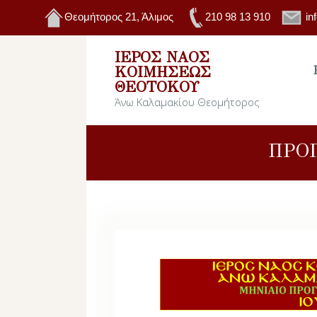
Θεομήτορος 21, Άλιμος
210 98 13 910
in
ΙΕΡΌΣ ΝΑΌΣ
ΚΟΙΜΉΣΕΩΣ
ΘΕΟΤΌΚΟΥ
Άνω Καλαμακίου Θεομήτορος
ΠΡΟ