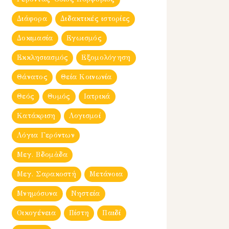
Διάφορα
Διδακτικές ιστορίες
Δοκιμασία
Εγωισμός
Εκκλησιασμός
Εξομολόγηση
Θάνατος
Θεία Κοινωνία
Θεός
Θυμός
Ιατρικά
Κατάκριση
Λογισμοί
Λόγια Γερόντων
Μεγ. Βδομἀδα
Μεγ. Σαρακοστή
Μετάνοια
Μνημόσυνα
Νηστεία
Οικογένεια
Πίστη
Παιδί