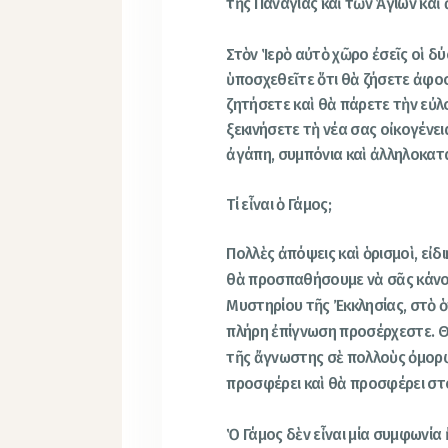
τῆς Παναγίας καὶ τῶν Ἁγίων καὶ
Στὸν Ἱερὸ αὐτὸ χῶρο ἐσεῖς οἱ δύ
ὑποσχεθεῖτε ὅτι θὰ ζήσετε ἀφοσ
ζητήσετε καὶ θὰ πάρετε τὴν εὐλο
ξεκινήσετε τὴ νέα σας οἰκογένεια
ἀγάπη, συμπόνια καὶ ἀλληλοκατ
Τί εἶναι ὁ Γάμος;
Πολλὲς ἀπόψεις καὶ ὁρισμοὶ, εἰδ
θὰ προσπαθήσουμε νὰ σᾶς κάνο
Μυστηρίου τῆς Ἐκκλησίας, στὸ ὁ
πλήρη ἐπίγνωση προσέρχεστε. 
τῆς ἄγνωστης σὲ πολλοὺς ὀμορφ
προσφέρει καὶ θὰ προσφέρει στ
Ὁ Γάμος δὲν εἶναι μία συμφωνία 