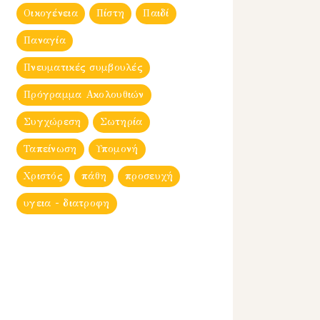
Οικογένεια
Πίστη
Παιδί
Παναγία
Πνευματικές συμβουλές
Πρόγραμμα Ακολουθιών
Συγχώρεση
Σωτηρία
Ταπείνωση
Υπομονή
Χριστός
πάθη
προσευχή
υγεια - διατροφη