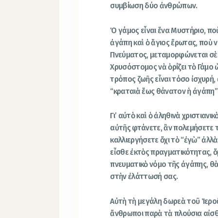
συμβίωση δύο ἀνθρώπων.
Ὁ γάμος εἶναι ἕνα Μυστήριο, πο
ἀγάπη καὶ ὁ ἅγιος ἔρωτας, ποὺ 
Πνεύματος, μεταμορφώνεται σὲ 
Χρυσόστομος νὰ ὁρίζει τὸ Γάμο 
τρόπος ζωῆς εἶναι τόσο ἰσχυρή, 
“κραταιὰ ἕως θάνατον ἡ ἀγάπη”
Γι’ αὐτὸ καὶ ὁ ἀληθινὰ χριστιανι
αὐτῆς φτάνετε, ἂν πολεμήσετε τ
καλλιεργήσετε ὄχι τὸ “ἐγὼ” ἀλλὰ 
εἶσθε ἐκτὸς πραγματικότητας, ὅ
πνευματικὸ νόμο τῆς ἀγάπης, θὰ
στὴν ἐλάττωσή σας.
Αὐτὴ τὴ μεγάλη δωρεὰ τοῦ Ἱεροῦ
ἄνθρωποι παρὰ τὰ πλούσια αἰσθ