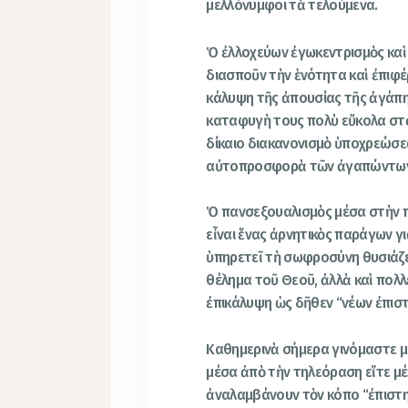
μελλόνυμφοι τὰ τελούμενα.
Ὁ ἐλλοχεύων ἐγωκεντρισμὸς καὶ
διασποῦν τὴν ἑνότητα καὶ ἐπιφέ
κάλυψη τῆς ἀπουσίας τῆς ἀγάπης
καταφυγὴ τους πολὺ εὔκολα στὸ
δίκαιο διακανονισμὸ ὑποχρεώσε
αὐτοπροσφορὰ τῶν ἀγαπώντω
Ὁ πανσεξουαλισμὸς μέσα στὴν π
εἶναι ἕνας ἀρνητικὸς παράγων γ
ὑπηρετεῖ τὴ σωφροσύνη θυσιάζε
θέλημα τοῦ Θεοῦ, ἀλλὰ καὶ πολλ
ἐπικάλυψη ὡς δῆθεν “νέων ἐπισ
Καθημερινὰ σήμερα γινόμαστε 
μέσα ἀπὸ τὴν τηλεόραση εἴτε μέ
ἀναλαμβάνουν τὸν κόπο “ἐπιστη