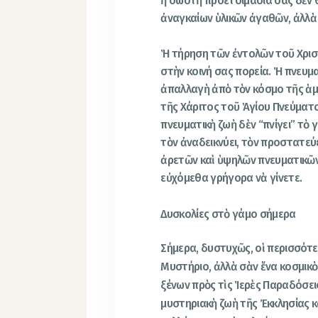
ἡ σωστὴ προετοιμασία σας δὲν 
ἀναγκαίων ὑλικῶν ἀγαθῶν, ἀλλὰ
Ἡ τήρηση τῶν ἐντολῶν τοῦ Χριστ
στὴν κοινή σας πορεία. Ἡ πνευμα
ἀπαλλαγὴ ἀπὸ τὸν κόσμο τῆς ἁμα
τῆς Χάριτος τοῦ Ἁγίου Πνεύματο
πνευματικὴ ζωὴ δὲν “πνίγει” τὸ
τὸν ἀναδεικνύει, τὸν προστατεύ
ἀρετῶν καὶ ὑψηλῶν πνευματικῶν
εὐχόμεθα γρήγορα νὰ γίνετε.
Δυσκολίες στὸ γάμο σήμερα
Σήμερα, δυστυχῶς, οἱ περισσότε
Μυστήριο, ἀλλὰ σὰν ἕνα κοσμικὸ
ξένων πρὸς τὶς Ἱερὲς Παραδόσει
μυστηριακὴ ζωὴ τῆς Ἐκκλησίας κ