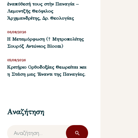
ἐναπόθεσή τους στὴν Παναγία –
Λεμοντζῆς Θεόφιλος
Ἀρχιμανδρίτης, Δρ. Θεολογίας
06/08/2026
Η Μεταμόρφωση († Μητροπολίτης
Σουρόζ Αντώνιος Bloom)
05/08/2026
Kριτήριο Oρθοδοξίας Θεωρείται και
η Στάση μας ΄Εναντι της Παναγίας.
Αναζήτηση
Αναζήτηση
για: