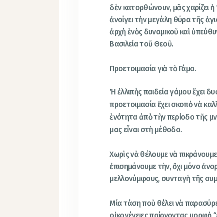
δὲν κατορθώνουν, μᾶς χαρίζει ἡ Ἐ
ἀνοίγει τὴν μεγάλη θύρα τῆς ἁγι
ἀρχὴ ἑνὸς δυναμικοῦ καὶ ὑπεύθυ
Βασιλεία τοῦ Θεοῦ.
Προετοιμασία γιὰ τὸ Γάμο.
Ἡ ἐλλιπὴς παιδεία γάμου ἔχει δ
προετοιμασία ἔχει σκοπὸ νὰ καλ
ἑνότητα ἀπὸ τὴν περίοδο τῆς μ
μας εἶναι στὴ μέθοδο.
Χωρὶς νὰ θέλουμε νὰ πικράνουμε
ἐπισημάνουμε τὴν, ὄχι μόνο ἀνορ
μελλονύμφους, συνταγὴ τῆς συμ
Μία τάση ποὺ θέλει νὰ παρασύρει
οἰκογένειες παίρνοντας μορφὴ “