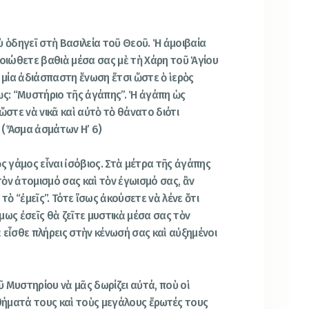
ὺ ὁδηγεῖ στὴ Βασιλεία τοῦ Θεοῦ. Ἡ ἀμοιβαία
νοιώθετε βαθιὰ μέσα σας μὲ τὴ Χάρη τοῦ Ἁγίου
μία ἀδιάσπαστη ἕνωση ἔτσι ὥστε ὁ ἱερὸς
ὡς: “Μυστήριο τῆς ἀγάπης”. Ἡ ἀγάπη ὡς
ὥστε νὰ νικᾶ καὶ αὐτὸ τὸ θάνατο διότι
 (Ἆσμα ἀσμάτων Η’ 6)
κὸς γάμος εἶναι ἰσόβιος. Στὰ μέτρα τῆς ἀγάπης
ὸν ἀτομισμό σας καὶ τὸν ἐγωισμό σας, ἂν
τὸ “ἐμεῖς”. Τότε ἴσως ἀκούσετε νὰ λένε ὅτι
μως ἐσεῖς θὰ ζεῖτε μυστικὰ μέσα σας τὸν
 εἶσθε πλήρεις στὴν κένωσή σας καὶ αὐξημένοι
 Μυστηρίου νὰ μᾶς δωρίζει αὐτά, ποὺ οἱ
ήματά τους καὶ τοὺς μεγάλους ἔρωτές τους