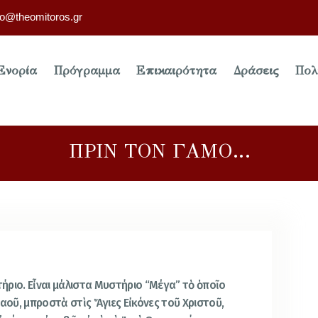
fo@theomitoros.gr
Ενορία
Πρόγραμμα
Επικαιρότητα
Δράσεις
Πολ
ΠΡΙΝ ΤΟΝ ΓΑΜΟ…
ήριο. Εἶναι μάλιστα Μυστήριο “Μέγα” τὸ ὁποῖο
Ναοῦ, μπροστὰ στὶς Ἅγιες Εἰκόνες τοῦ Χριστοῦ,