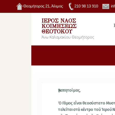
Θεομήτορος 21, Άλιμος
210 98 13 910
in
ΙΕΡΌΣ ΝΑΌΣ
ΚΟΙΜΉΣΕΩΣ
ΘΕΟΤΌΚΟΥ
Άνω Καλαμακίου Θεομήτορος
Ἀγαπητοί μας,
Ὁ Γάμος εἶναι θεοσύστατο Μυστ
τελεῖται στὸ κέντρο τοῦ Ἱεροῦ 