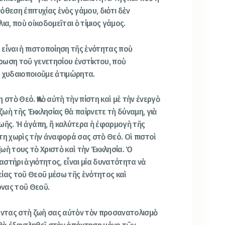
όθεση ἐπιτυχίας ἑνὸς γάμου, διότι δὲν
ια, ποὺ οἰκοδομεῖται ὁ τίμιος γάμος.
εἶναι ἡ πιστοποίηση τῆς ἑνότητας ποὺ
λήρωση τοῦ γενετησίου ἐνστίκτου, ποὺ
ὰ χυδαιοποιοῦμε ἀτιμώρητα.
 στὸ Θεό. Ἀπὸ αὐτὴ τὴν πίστη καὶ μὲ τὴν ἐνεργὸ
ωὴ τῆς Ἐκκλησίας θὰ παίρνετε τὴ δύναμη, γιὰ
ζωῆς. Ἡ ἀγάπη, ἢ καλύτερα ἡ ἐφαρμογὴ τῆς
τη χωρὶς τὴν ἀναφορά σας στὸ Θεό. Οἱ πιστοὶ
ωὴ τους τὸ Χριστὸ καὶ τὴν Ἐκκλησία. Ὁ
γαστήρι ἁγιότητος, εἶναι μία δυνατότητα νὰ
είας τοῦ Θεοῦ μέσω τῆς ἑνότητος καὶ
νας τοῦ Θεοῦ.
ζοντας στὴ ζωὴ σας αὐτὸν τὸν προσανατολισμὸ