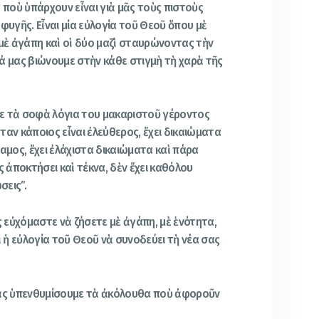
 ποὺ ὑπάρχουν εἶναι γιὰ μᾶς τοὺς πιστοὺς
φυγῆς. Εἶναι μία εὐλογία τοῦ Θεοῦ ὅπου μὲ
 μὲ ἀγάπη καὶ οἱ δύο μαζὶ σταυρώνοντας τὴν
ά μας βιώνουμε στὴν κάθε στιγμὴ τὴ χαρὰ τῆς
ε τὰ σοφὰ λόγια του μακαριστοῦ γέροντος
ν κάποιος εἶναι ἐλεύθερος, ἔχει δικαιώματα
αμος, ἔχει ἐλάχιστα δικαιώματα καὶ πάρα
ἀποκτήσει καὶ τέκνα, δὲν ἔχει καθόλου
σεις”.
ς εὐχόμαστε νὰ ζήσετε μὲ ἀγάπη, μὲ ἑνότητα,
ὶ ἡ εὐλογία τοῦ Θεοῦ νὰ συνοδεύει τὴ νέα σας
ᾶς ὑπενθυμίσουμε τὰ ἀκόλουθα ποὺ ἀφοροῦν