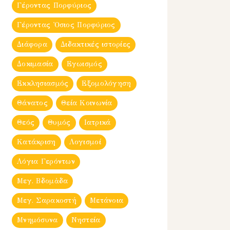
Γέροντας Πορφύριος
Γέροντας Ὀσιος Πορφύριος
Διάφορα
Διδακτικές ιστορίες
Δοκιμασία
Εγωισμός
Εκκλησιασμός
Εξομολόγηση
Θάνατος
Θεία Κοινωνία
Θεός
Θυμός
Ιατρικά
Κατάκριση
Λογισμοί
Λόγια Γερόντων
Μεγ. Βδομἀδα
Μεγ. Σαρακοστή
Μετάνοια
Μνημόσυνα
Νηστεία