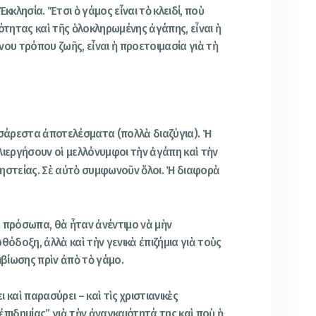
κκλησία. Ἔτσι ὁ γάμος εἶναι τὸ κλειδί, ποὺ
ότητας καὶ τῆς ὁλοκληρωμένης ἀγάπης, εἶναι ἡ
νου τρόπου ζωῆς, εἶναι ἡ προετοιμασία γιὰ τὴ
υσάρεστα ἀποτελέσματα (πολλὰ διαζύγια). Ἡ
λιεργήσουν οἱ μελλόνυμφοι τὴν ἀγάπη καὶ τὴν
νηστείας. Σὲ αὐτὸ συμφωνοῦν ὅλοι. Ἡ διαφορὰ
 πρόσωπα, θὰ ἦταν ἀνέντιμο νὰ μὴν
θόδοξη, ἀλλὰ καὶ τὴν γενικὰ ἐπιζήμια γιὰ τοὺς
βίωσης πρὶν ἀπὸ τὸ γάμο.
 καὶ παρασύρει – καὶ τὶς χριστιανικὲς
ἐπιδημίας” γιὰ τὴν ἀναγκαιότητά της καὶ ποὺ ἡ