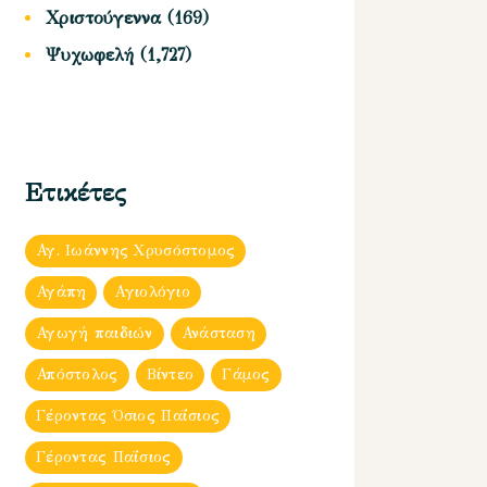
Χριστούγεννα
(169)
Ψυχωφελή
(1,727)
Ετικέτες
Αγ. Ιωάννης Χρυσόστομος
Αγάπη
Αγιολόγιο
Αγωγή παιδιών
Ανάσταση
Απόστολος
Βίντεο
Γάμος
Γέροντας Όσιος Παΐσιος
Γέροντας Παΐσιος