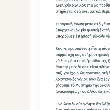
Ἐκκλησία δὲν υἱοθετεῖ ὡς προϋπ
στηρίζεται στὰ πνευματικὰ θεμέλ
Ἡ σαρκικὴ ἕνωση μέσα στὸ γάμο 
ὑπάρχει καὶ ὄχι μία φυσικὴ ἐκπ
μποροῦμε μὲ περισσὴ εὐκολία ν
Βασικὴ προϋπόθεση εἶναι ἡ πίστη
συμμετοχή σας στὴ μυστηριακὴ ζ
νὰ ξεπεράσετε τὰ ἐμπόδια της 
ἀγάπης μεταξύ σας, εἶναι ἀδύνα
σύζυγοι ἔχουν ὡς πρότυπο στὴ ζ
Χριστιανικὸς γάμος εἶναι ἕνα ἐρ
ζήσουμε τὸ Μυστήριο τῆς Βασιλ
ἀνακαλύψεως τοῦ ἄλλου ὡς εἰκό
Εἶναι λοιπὸν αὐτονόητο ὅτι βά