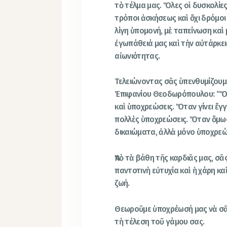
τὸ τέλμα μας. Ὅλες οἱ δυσκολίες
τρόποι ἀσκήσεως καὶ ὄχι δρόμοι 
λίγη ὑπομονή, μὲ ταπείνωση καὶ
ἐγωπάθειά μας καὶ τὴν αὐτάρκει
αἰωνιότητας.
Τελειώνοντας σᾶς ὑπενθυμίζουμ
Ἐπιφανίου Θεοδωρόπουλου: “Ὅτα
καὶ ὑποχρεώσεις. Ὅταν γίνει ἔγγ
πολλὲς ὑποχρεώσεις. Ὅταν ὅμως 
δικαιώματα, ἀλλὰ μόνο ὑποχρεώ
Ἀπὸ τὰ βάθη τῆς καρδιᾶς μας, σᾶ
παντοτινὴ εὐτυχία καὶ ἡ χάρη κα
ζωή.
Θεωροῦμε ὑποχρέωσή μας νὰ σ
τὴ τέλεση τοῦ γάμου σας.