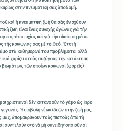
θὰ ἐξαντληθεῖ στὴν ἀπόκτηση μόνο τῶν
 κυρίως στὴν πνευματική σας ὑποδομή.
οῦ καὶ ἡ πνευματικὴ ζωὴ θὰ σᾶς ἐνισχύουν
τικὴ ζωὴ εἶναι ἕνας συνεχὴς ἀγώνας γιὰ τὴν
ρτίας-ἀποτυχίας καὶ γιὰ τὴν οἰκείωση μέσω
ς τῆς κοινωνίας σας μὲ τὸ Θεό. Ἔτσι ἡ
 γάμο στὰ καθημερινά του προβλήματα, ἀλλὰ
ει καὶ χαρίζει στοὺς συζύγους τὴν κατάκτηση
 βιωμάτων, τῶν ὁποίων κοινωνοὶ (φορεῖς)
ροι χριστιανοὶ δὲν κατανοοῦν τὸ γάμο ὡς Ἱερὸ
 γεγονός. Ἡ εἰσβολὴ νέων ἰδεῶν στὴν ζωή μας,
ς μας, ἀπομακρύνουν τοὺς πιστοὺς ἀπὸ τὴ
αὶ συντελοῦν στὸ νὰ μὴ συνειδητοποιοῦν οἱ