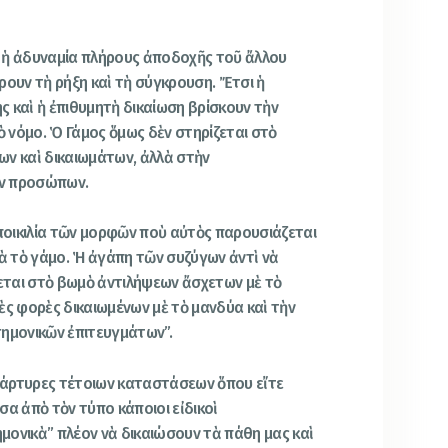
 ἡ ἀδυναμία πλήρους ἀποδοχῆς τοῦ ἄλλου
ρουν τὴ ρήξη καὶ τὴ σύγκρουση. Ἔτσι ἡ
 καὶ ἡ ἐπιθυμητὴ δικαίωση βρίσκουν τὴν
 νόμο. Ὁ Γάμος ὅμως δὲν στηρίζεται στὸ
ων καὶ δικαιωμάτων, ἀλλὰ στὴν
ν προσώπων.
οικιλία τῶν μορφῶν ποὺ αὐτὸς παρουσιάζεται
ιὰ τὸ γάμο. Ἡ ἀγάπη τῶν συζύγων ἀντὶ νὰ
ται στὸ βωμὸ ἀντιλήψεων ἄσχετων μὲ τὸ
ὲς φορὲς δικαιωμένων μὲ τὸ μανδύα καὶ τὴν
τημονικῶν ἐπιτευγμάτων”.
μάρτυρες τέτοιων καταστάσεων ὅπου εἴτε
σα ἀπὸ τὸν τύπο κάποιοι εἰδικοὶ
μονικὰ” πλέον νὰ δικαιώσουν τὰ πάθη μας καὶ