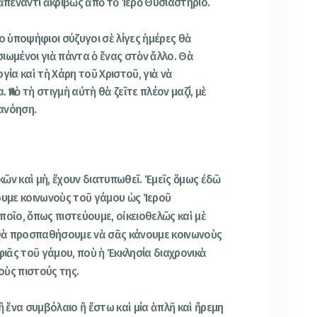
 ἀπέναντι ἀκριβῶς ἀπὸ τὸ Ἱερὸ Θυσιαστήριο.
ο ὑποψήφιοι σύζυγοι σὲ λίγες ἡμέρες θὰ
ιωμένοι γιὰ πάντα ὁ ἕνας στὸν ἄλλο. Θὰ
γία καὶ τὴ Χάρη τοῦ Χριστοῦ, γιὰ νὰ
. Ἀπὸ τὴ στιγμὴ αὐτὴ θὰ ζεῖτε πλέον μαζί, μὲ
ανόηση.
ικῶν καὶ μὴ, ἔχουν διατυπωθεῖ. Ἐμεῖς ὅμως ἐδῶ
υμε κοινωνοὺς τοῦ γάμου ὡς Ἱεροῦ
ποῖο, ὅπως πιστεύουμε, οἰκειοθελῶς καὶ μὲ
Θὰ προσπαθήσουμε νὰ σᾶς κάνουμε κοινωνοὺς
ιᾶς τοῦ γάμου, ποὺ ἡ Ἐκκλησία διαχρονικὰ
οὺς πιστούς της.
ἢ ἕνα συμβόλαιο ἢ ἔστω καὶ μία ἁπλῆ καὶ ἤρεμη