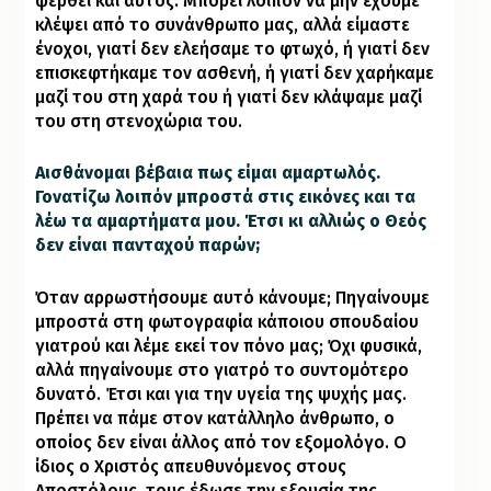
φερθεί και αυτός. Μπορεί λοιπόν να μην έχουμε
κλέψει από το συνάνθρωπο μας, αλλά είμαστε
ένοχοι, γιατί δεν ελεήσαμε το φτωχό, ή γιατί δεν
επισκεφτήκαμε τον ασθενή, ή γιατί δεν χαρήκαμε
μαζί του στη χαρά του ή γιατί δεν κλάψαμε μαζί
του στη στενοχώρια του.
Αισθάνομαι βέβαια πως είμαι αμαρτωλός.
Γονατίζω λοιπόν μπροστά στις εικόνες και τα
λέω τα αμαρτήματα μου. Έτσι κι αλλιώς ο Θεός
δεν είναι πανταχού παρών;
Όταν αρρωστήσουμε αυτό κάνουμε; Πηγαίνουμε
μπροστά στη φωτογραφία κάποιου σπουδαίου
γιατρού και λέμε εκεί τον πόνο μας; Όχι φυσικά,
αλλά πηγαίνουμε στο γιατρό το συντομότερο
δυνατό. Έτσι και για την υγεία της ψυχής μας.
Πρέπει να πάμε στον κατάλληλο άνθρωπο, ο
οποίος δεν είναι άλλος από τον εξομολόγο. Ο
ίδιος ο Χριστός απευθυνόμενος στους
Αποστόλους, τους έδωσε την εξουσία της