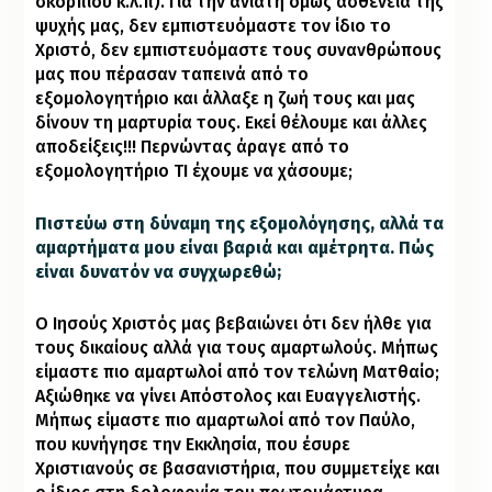
σκορπιού κ.λ.π). Για την ανίατη όμως ασθένεια της
ψυχής μας, δεν εμπιστευόμαστε τον ίδιο το
Χριστό, δεν εμπιστευόμαστε τους συνανθρώπους
μας που πέρασαν ταπεινά από το
εξομολογητήριο και άλλαξε η ζωή τους και μας
δίνουν τη μαρτυρία τους. Εκεί θέλουμε και άλλες
αποδείξεις!!! Περνώντας άραγε από το
εξομολογητήριο ΤΙ έχουμε να χάσουμε;
Πιστεύω στη δύναμη της εξομολόγησης, αλλά τα
αμαρτήματα μου είναι βαριά και αμέτρητα. Πώς
είναι δυνατόν να συγχωρεθώ;
Ο Ιησούς Χριστός μας βεβαιώνει ότι δεν ήλθε για
τους δικαίους αλλά για τους αμαρτωλούς. Μήπως
είμαστε πιο αμαρτωλοί από τον τελώνη Ματθαίο;
Αξιώθηκε να γίνει Απόστολος και Ευαγγελιστής.
Μήπως είμαστε πιο αμαρτωλοί από τον Παύλο,
που κυνήγησε την Εκκλησία, που έσυρε
Χριστιανούς σε βασανιστήρια, που συμμετείχε και