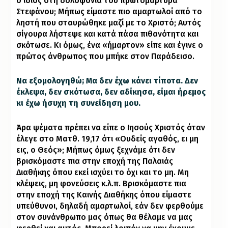
ο ίδιος στη δολοφονία του πρωτομάρτυρα
Στεφάνου; Μήπως είμαστε πιο αμαρτωλοί από το
ληστή που σταυρώθηκε μαζί με το Χριστό; Αυτός
σίγουρα λήστεψε και κατά πάσα πιθανότητα και
σκότωσε. Κι όμως, ένα «ήμαρτον» είπε και έγινε ο
πρώτος άνθρωπος που μπήκε στον Παράδεισο.
Να εξομολογηθώ; Μα δεν έχω κάνει τίποτα. Δεν
έκλεψα, δεν σκότωσα, δεν αδίκησα, είμαι ήρεμος
κι έχω ήσυχη τη συνείδηση μου.
Άρα ψέματα πρέπει να είπε ο Ιησούς Χριστός όταν
έλεγε στο
Ματθ.
19,17 ότι «Ουδείς αγαθός, ει μη
εις, ο Θεός»; Μήπως όμως ξεχνάμε ότι δεν
βρισκόμαστε πια στην εποχή της Παλαιάς
Διαθήκης όπου εκεί ισχύει το όχι και το μη. Μη
κλέψεις, μη φονεύσεις κ.λ.π. Βρισκόμαστε πια
στην εποχή της Καινής Διαθήκης όπου είμαστε
υπεύθυνοι, δηλαδή αμαρτωλοί, εάν δεν φερθούμε
στον συνάνθρωπο μας όπως θα θέλαμε να μας