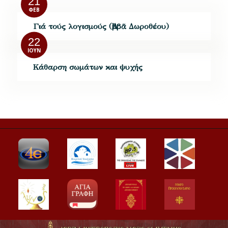
21
ΦΕΒ
Γιά τούς λογισμούς (Ἀββᾶ Δωροθέου)
22
ΙΟΎΝ
Κάθαρση σωμάτων και ψυχής