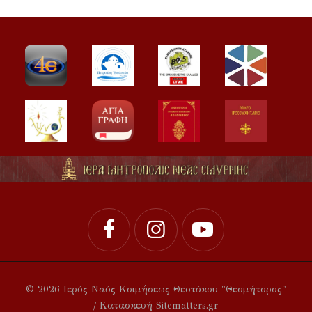
© 2026 Ιερός Ναός Κοιμήσεως Θεοτόκου "Θεομήτορος"
/ Κατασκευή Sitematters.gr