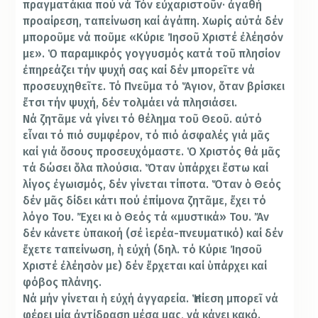
πραγματάκια πού νά Τόν εὐχαριστοῦν· ἀγαθή
προαίρεση, ταπείνωση καί ἀγάπη. Χωρίς αὐτά δέν
μποροῦμε νά ποῦμε «Κύριε Ἰησοῦ Χριστέ ἐλέησόν
με». Ὁ παραμικρός γογγυσμός κατά τοῦ πλησίον
ἐπηρεάζει τήν ψυχή σας καί δέν μπορεῖτε νά
προσευχηθεῖτε. Τό Πνεῦμα τό Ἅγιον, ὅταν βρίσκει
ἔτσι τήν ψυχή, δέν τολμάει νά πλησιάσει.
Νά ζητᾶμε νά γίνει τό θέλημα τοῦ Θεοῦ. αὐτό
εἶναι τό πιό συμφέρον, τό πιό ἀσφαλές γιά μᾶς
καί γιά ὅσους προσευχόμαστε. Ὁ Χριστός θά μᾶς
τά δώσει ὅλα πλούσια. Ὅταν ὑπάρχει ἔστω καί
λίγος ἐγωισμός, δέν γίνεται τίποτα. Ὅταν ὁ Θεός
δέν μᾶς δίδει κάτι πού ἐπίμονα ζητᾶμε, ἔχει τό
λόγο Του. Ἔχει κι ὁ Θεός τά «μυστικά» Του. Ἄν
δέν κάνετε ὑπακοή (σέ ἱερέα-πνευματικό) καί δέν
ἔχετε ταπείνωση, ἡ εὐχή (δηλ. τό Κύριε Ἰησοῦ
Χριστέ ἐλέησὸν με) δέν ἔρχεται καί ὑπάρχει καί
φόβος πλάνης.
Νά μήν γίνεται ἡ εὐχή ἀγγαρεία. Ἡ πίεση μπορεῖ νά
φέρει μία ἀντίδραση μέσα μας, νά κάνει κακό.