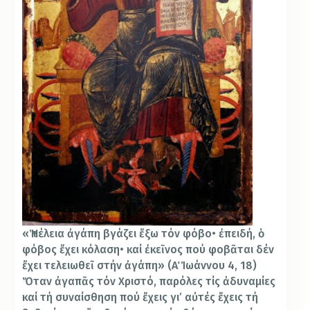
«Ἡ τέλεια ἀγάπη βγάζει ἔξω τόν φόβο• ἐπειδή, ὁ
φόβος ἔχει κόλαση• καί ἐκεῖνος πού φοβᾶται δέν
ἔχει τελειωθεῖ στήν ἀγάπη» (Α΄ Ἰωάννου 4, 18)
Ὅταν ἀγαπᾶς τόν Χριστό, παρόλες τίς ἀδυναμίες
καί τή συναίσθηση πού ἔχεις γι’ αὐτές ἔχεις τή