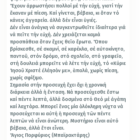
Ἔχουν ἀρρωστήσει πολλοί μέ τήν εὐχή, γιατί τήν
ἔκαναν μέ πίεση. Καί γίνεται, βέβαια, κι ὅταν τό
κάνεις ἀγγαρεία. ἀλλά δέν εἶναι ὑγιές.
Δέν εἶναι ἀνάγκη νά συγκεντρωθεῖτε ἰδιαίτερα γιά
νά πεῖτε τήν εὐχή. Δέν χρειάζεται καμιά
προσπάθεια ὅταν ἔχεις θεῖο ἔρωτα. Ὅπου
βρίσκεσθε, σέ σκαμνί, σέ καρέκλα, σέ αὐτοκίνητο,
παντοῦ, στόν δρόμο, στό σχολεῖο, στό γραφεῖο,
στή δουλειά μπορεῖτε νά λέτε τήν εὐχή, τό «Κύριε
Ἰησοῦ Χριστέ ἐλέησὸν με», ἁπαλά, χωρίς πίεση,
χωρίς σφίξιμο.
Σημασία στήν προσευχή ἔχει ὄχι ἡ χρονική
διάρκεια ἀλλά ἡ ἔνταση. Νά προσεύχεσθε ἔστω
καί πέντε λεπτά, ἀλλά δοσμένα στό Θεό μέ ἀγάπη
καί λαχτάρα. Μπορεῖ ἕνας μία ὁλόκληρη νύχτα νά
προσεύχεται κι αὐτή ἡ προσευχή τῶν πέντε
λεπτῶν νά εἶναι ἀνώτερη. Μυστήριο εἶναι αὐτό
βέβαια, ἀλλά ἔτσι εἶναι.
Ἅγιος Πορφύριος (Μπαϊρακτάρης)