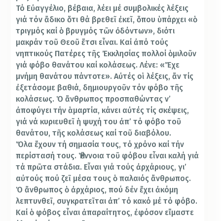
Τό Εὐαγγέλιο, βέβαια, λέει μέ συμβολικές λέξεις
γιά τόν ἄδικο ὅτι θά βρεθεῖ ἐκεῖ, ὅπου ὑπάρχει «ὁ
τριγμός καί ὁ βρυγμός τῶν ὀδόντων», διότι
μακράν τοῦ Θεοῦ ἔτσι εἶναι. Καί ἀπό τούς
νηπτικούς Πατέρες τῆς Ἐκκλησίας πολλοί ὁμιλοῦν
γιά φόβο θανάτου καί κολάσεως. Λένε: «Ἔχε
μνήμη θανάτου πάντοτε». Αὐτές οἱ λέξεις, ἄν τίς
ἐξετάσομε βαθιά, δημιουργοῦν τόν φόβο τῆς
κολάσεως. Ὁ ἄνθρωπος προσπαθώντας ν’
ἀποφύγει τήν ἁμαρτία, κάνει αὐτές τίς σκέψεις,
γιά νά κυριευθεῖ ἡ ψυχή του ἀπ’ τό φόβο τοῦ
θανάτου, τῆς κολάσεως καί τοῦ διαβόλου.
Ὅλα ἔχουν τή σημασία τους, τό χρόνο καί τήν
περίστασή τους. Ἡ ἔννοια τοῦ φόβου εἶναι καλή γιά
τά πρῶτα στάδια. Εἶναι γιά τούς ἀρχάριους, γι’
αὐτούς πού ζεῖ μέσα τους ὁ παλαιός ἄνθρωπος.
Ὁ ἄνθρωπος ὁ ἀρχάριος, πού δέν ἔχει ἀκόμη
λεπτυνθεῖ, συγκρατεῖται ἀπ’ τό κακό μέ τό φόβο.
Καί ὁ φόβος εἶναι ἀπαραίτητος, ἐφόσον εἴμαστε