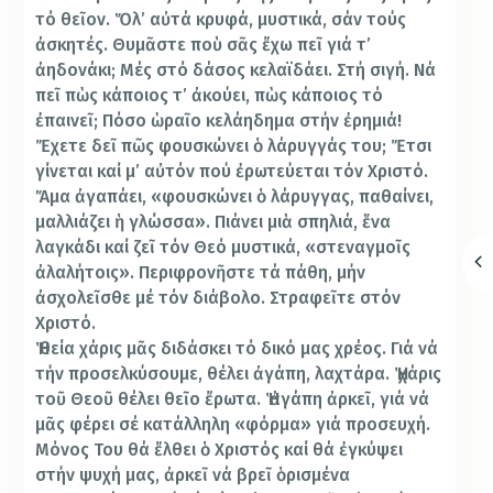
τό θεῖον. Ὅλ’ αὐτά κρυφά, μυστικά, σάν τούς
ἀσκητές. Θυμᾶστε ποὺ σᾶς ἔχω πεῖ γιά τ’
ἀηδονάκι; Μές στό δάσος κελαϊδάει. Στή σιγή. Νά
πεῖ πὼς κάποιος τ’ ἀκούει, πὼς κάποιος τό
ἐπαινεῖ; Πόσο ὡραῖο κελάηδημα στήν ἐρημιά!
Ἔχετε δεῖ πῶς φουσκώνει ὁ λάρυγγάς του; Ἔτσι
γίνεται καί μ’ αὐτόν πού ἐρωτεύεται τόν Χριστό.
Ἄμα ἀγαπάει, «φουσκώνει ὁ λάρυγγας, παθαίνει,
μαλλιάζει ἡ γλώσσα». Πιάνει μιὰ σπηλιά, ἕνα
λαγκάδι καί ζεῖ τόν Θεό μυστικά, «στεναγμοῖς
ἀλαλήτοις». Περιφρονῆστε τά πάθη, μήν
ἀσχολεῖσθε μέ τόν διάβολο. Στραφεῖτε στόν
Χριστό.
Ἡ θεία χάρις μᾶς διδάσκει τό δικό μας χρέος. Γιά νά
τήν προσελκύσουμε, θέλει ἀγάπη, λαχτάρα. Ἡ χάρις
τοῦ Θεοῦ θέλει θεῖο ἔρωτα. Ἡ ἀγάπη ἀρκεῖ, γιά νά
μᾶς φέρει σέ κατάλληλη «φόρμα» γιά προσευχή.
Μόνος Του θά ἔλθει ὁ Χριστός καί θά ἐγκύψει
στήν ψυχή μας, ἀρκεῖ νά βρεῖ ὁρισμένα