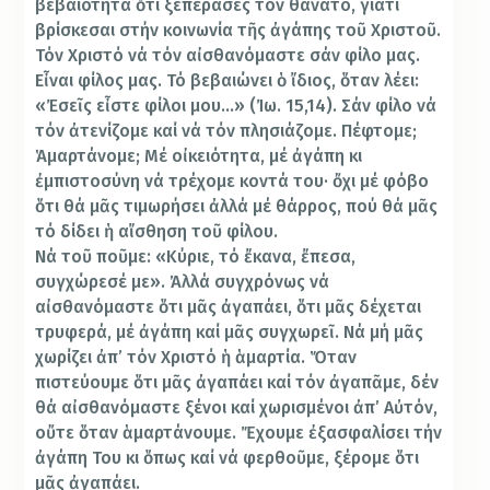
βεβαιότητα ὅτι ξεπέρασες τόν θάνατο, γιατί
βρίσκεσαι στήν κοινωνία τῆς ἀγάπης τοῦ Χριστοῦ.
Τόν Χριστό νά τόν αἰσθανόμαστε σάν φίλο μας.
Εἶναι φίλος μας. Τό βεβαιώνει ὁ ἴδιος, ὅταν λέει:
«Ἐσεῖς εἶστε φίλοι μου…» (Ἰω. 15,14). Σάν φίλο νά
τόν ἀτενίζομε καί νά τόν πλησιάζομε. Πέφτομε;
Ἁμαρτάνομε; Μέ οἰκειότητα, μέ ἀγάπη κι
ἐμπιστοσύνη νά τρέχομε κοντά του· ὄχι μέ φόβο
ὅτι θά μᾶς τιμωρήσει ἀλλά μέ θάρρος, πού θά μᾶς
τό δίδει ἡ αἴσθηση τοῦ φίλου.
Νά τοῦ ποῦμε: «Κύριε, τό ἔκανα, ἔπεσα,
συγχώρεσέ με». Ἀλλά συγχρόνως νά
αἰσθανόμαστε ὅτι μᾶς ἀγαπάει, ὅτι μᾶς δέχεται
τρυφερά, μέ ἀγάπη καί μᾶς συγχωρεῖ. Νά μή μᾶς
χωρίζει ἀπ’ τόν Χριστό ἡ ἁμαρτία. Ὅταν
πιστεύουμε ὅτι μᾶς ἀγαπάει καί τόν ἀγαπᾶμε, δέν
θά αἰσθανόμαστε ξένοι καί χωρισμένοι ἀπ’ Αὐτόν,
οὔτε ὅταν ἁμαρτάνουμε. Ἔχουμε ἐξασφαλίσει τήν
ἀγάπη Του κι ὅπως καί νά φερθοῦμε, ξέρομε ὅτι
μᾶς ἀγαπάει.