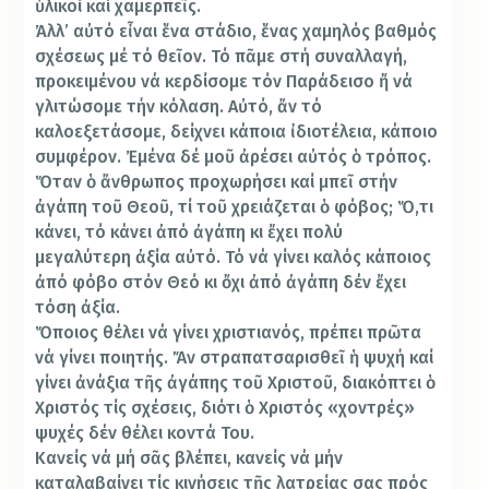
ὑλικοί καί χαμερπεῖς.
Ἀλλ’ αὐτό εἶναι ἕνα στάδιο, ἕνας χαμηλός βαθμός
σχέσεως μέ τό θεῖον. Τό πᾶμε στή συναλλαγή,
προκειμένου νά κερδίσομε τόν Παράδεισο ἤ νά
γλιτώσομε τήν κόλαση. Αὐτό, ἄν τό
καλοεξετάσομε, δείχνει κάποια ἰδιοτέλεια, κάποιο
συμφέρον. Ἐμένα δέ μοῦ ἀρέσει αὐτός ὁ τρόπος.
Ὅταν ὁ ἄνθρωπος προχωρήσει καί μπεῖ στήν
ἀγάπη τοῦ Θεοῦ, τί τοῦ χρειάζεται ὁ φόβος; Ὅ,τι
κάνει, τό κάνει ἀπό ἀγάπη κι ἔχει πολύ
μεγαλύτερη ἀξία αὐτό. Τό νά γίνει καλός κάποιος
ἀπό φόβο στόν Θεό κι ὄχι ἀπό ἀγάπη δέν ἔχει
τόση ἀξία.
Ὅποιος θέλει νά γίνει χριστιανός, πρέπει πρῶτα
νά γίνει ποιητής. Ἄν στραπατσαρισθεῖ ἡ ψυχή καί
γίνει ἀνάξια τῆς ἀγάπης τοῦ Χριστοῦ, διακόπτει ὁ
Χριστός τίς σχέσεις, διότι ὁ Χριστός «χοντρές»
ψυχές δέν θέλει κοντά Του.
Κανείς νά μή σᾶς βλέπει, κανείς νά μήν
καταλαβαίνει τίς κινήσεις τῆς λατρείας σας πρός