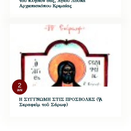
του πλησίον σας, Αγίου Λουκά
Αρχιεπισκόπου Κριμαίας
2
ΙΑΝ
Η ΣΥΓΓΝΩΜΗ ΣΤΙΣ ΠΡΟΣΒΟΛΕΣ (Ἅγ.
Σεραφεὶμ τοῦ Σάρωφ)