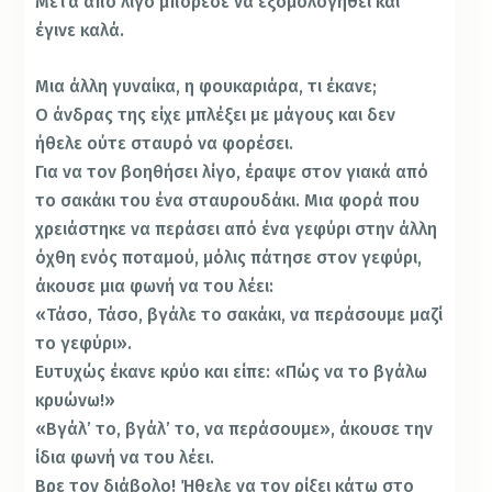
Μετά από λίγο μπόρεσε να εξομολογηθεί και
έγινε καλά.
Μια άλλη γυναίκα, η φουκαριάρα, τι έκανε;
Ο άνδρας της είχε μπλέξει με μάγους και δεν
ήθελε ούτε σταυρό να φορέσει.
Για να τον βοηθήσει λίγο, έραψε στον γιακά από
το σακάκι του ένα σταυρουδάκι. Μια φορά που
χρειάστηκε να περάσει από ένα γεφύρι στην άλλη
όχθη ενός ποταμού, μόλις πάτησε στον γεφύρι,
άκουσε μια φωνή να του λέει:
«Τάσο, Τάσο, βγάλε το σακάκι, να περάσουμε μαζί
το γεφύρι».
Ευτυχώς έκανε κρύο και είπε: «Πώς να το βγάλω
κρυώνω!»
«Βγάλ’ το, βγάλ’ το, να περάσουμε», άκουσε την
ίδια φωνή να του λέει.
Βρε τον διάβολο! Ήθελε να τον ρίξει κάτω στο