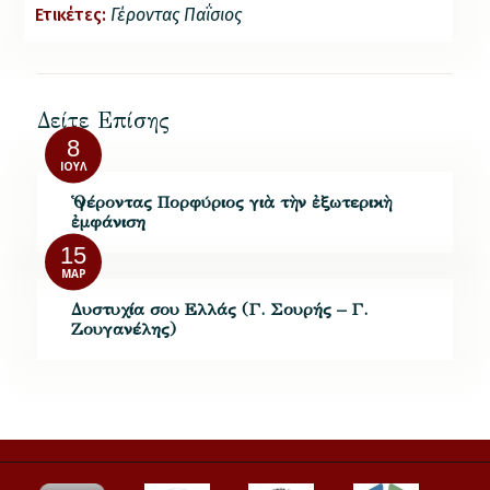
Ετικέτες:
Γέροντας Παΐσιος
Δείτε Επίσης
8
ΙΟΎΛ
Ὁ γέροντας Πορφύριος γιὰ τὴν ἐξωτερικὴ
ἐμφάνιση
15
ΜΑΡ
Δυστυχία σου Ελλάς (Γ. Σουρής – Γ.
Ζουγανέλης)