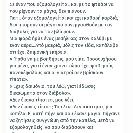
Σε έναν που εξομολογείται, και με το φτυάρι να
του ρίχνουν τα μάγια, δεν πιάνουν.
Γιατί, όταν εξομολογείται και έχει καθαρή καρδιά,
δεν μπορούν οι μάγοι να συνεργασθούν με τον
διάβολο, για να τον βλάψουν.
Μια φορά ήρθε ένας μεσήλικας στον Καλύβι με
έναν αέρα…Από μακριά, μόλις τον είδα, κατάλαβα
ότι έχει δαιμονική επήρεια.
« Ήρθα να με βοηθήσεις, μου είπε. Προσευχήσου
για μένα, γιατί έναν χρόνο τώρα έχω φοβερούς
πονοκέφαλους και οι γιατροί δεν βρίσκουν
τίποτε».
«Έχεις δαιμόνιο, του λέω, γιατί έδωσες
δικαιώματα στον διάβολο».
«Δεν έκανα τίποτε», μου λέει.
«Δεν έκανες τίποτε; Του λέω. Δεν απάτησες μια
κοπέλα; Ε, αυτή πήγε και σου έκανε μάγια. Πήγαινε
να ζητήσεις συγγνώμη από την κοπέλα, μετά να
εξομολογηθείς, να σου διαβάσουν και