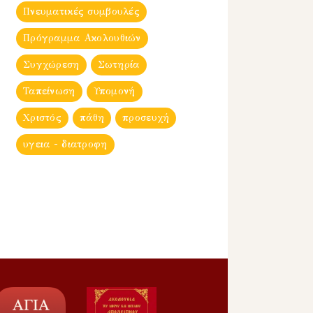
Πνευματικές συμβουλές
Πρόγραμμα Ακολουθιών
Συγχώρεση
Σωτηρία
Ταπείνωση
Υπομονή
Χριστός
πάθη
προσευχή
υγεια - διατροφη