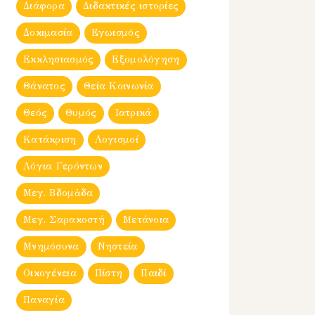
Διάφορα
Διδακτικές ιστορίες
Δοκιμασία
Εγωισμός
Εκκλησιασμός
Εξομολόγηση
Θάνατος
Θεία Κοινωνία
Θεός
Θυμός
Ιατρικά
Κατάκριση
Λογισμοί
Λόγια Γερόντων
Μεγ. Βδομἀδα
Μεγ. Σαρακοστή
Μετάνοια
Μνημόσυνα
Νηστεία
Οικογένεια
Πίστη
Παιδί
Παναγία