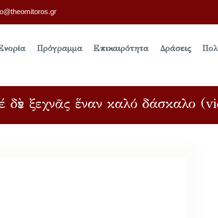
fo@theomitoros.gr
Ενορία
Πρόγραμμα
Επικαιρότητα
Δράσεις
Πολ
έ δὲν ξεχνᾶς ἕναν καλό δάσκαλο (vi