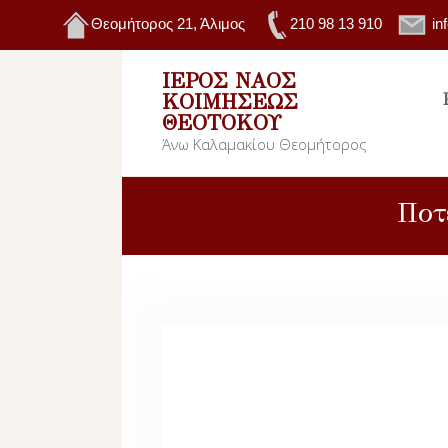
Θεομήτορος 21, Άλιμος
210 98 13 910
in
ΙΕΡΌΣ ΝΑΌΣ
ΚΟΙΜΉΣΕΩΣ
ΘΕΟΤΌΚΟΥ
Άνω Καλαμακίου Θεομήτορος
Ποτ