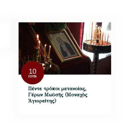
10
ΙΟΎΝ
Πέντε τρόποι μετανοίας,
Γέρων Μωϋσῆς (Μοναχὸς
Ἁγιορείτης)