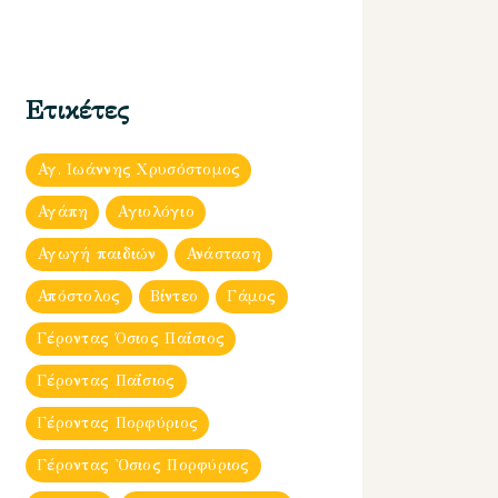
Ετικέτες
Αγ. Ιωάννης Χρυσόστομος
Αγάπη
Αγιολόγιο
Αγωγή παιδιών
Ανάσταση
Απόστολος
Βίντεο
Γάμος
Γέροντας Όσιος Παΐσιος
Γέροντας Παΐσιος
Γέροντας Πορφύριος
Γέροντας Ὀσιος Πορφύριος