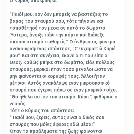
Ο Κύριος αποκρίθηκε:
“Παιδί μου, εάν δεν μπορείς να βαστάξεις το
βάρος του σταυρού σου, τότε πήγαινε και
τοποθέτησέ τον μέσα σε αυτό το δωμάτιο.
Ύστερα, άνοιξε πάλι την πόρτα και διάλεξε
όποιον σταυρό επιθυμείς.” Ο άνθρωπος φανερά
ανακουφισμένος απάντησε, “Σ’ευχαριστώ Κύριέ
μου”. Και στη συνέχεια, έκανε ό,τι του είπε ο
Θεός. Καθώς μπήκε στο δωμάτιο, είδε πολλούς
σταυρούς, μερικοί ήταν τόσο μεγάλοι ώστε να
μην φαίνονται οι κορυφές τους. Άλλοι ήταν
μέτριοι. Αυτός ανακάλυψε έναν μικροσκοπικό
σταυρό που έγερνε πάνω σε έναν μακρινό τοίχο.
“Θα ήθελα αυτόν τον σταυρό, Κύριε”, ψιθύρισε ο
νεαρός.
Τότε ο Κύριος του απάντησε:
“ Παιδί μου, ξέρεις, αυτός είναι ο δικός σου
σταυρός που μόλις έφερες εδώ μέσα!”
Όταν τα προβλήματα της ζωής φαίνονται