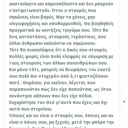
ακατανίκητα και απροσπέλαστα και δεν μπορούν
ν’αντιμετωπιστούν. Όταν ο σταυρός που
σηκώνεις είναι βαρύς. Μην τα χάνεις, μην
ολιγοψυχήσεις και αποθαρρυνθείς. Θα βοηθηθείς
πραγματικά αν κοιτάξεις τριγύρω σου. Τότε θα
δεις καταστάσεις, σταυρούς τεράστιους, που
άλλοι άνθρωποι καλούνται να σηκώσουν.
Τότε θα ανακαλύψεις ότι ο δικός σου σταυρός
πολλές φορές είναι πολύ ελαφρύς σε σύγκριση με
τους σταυρούς των άλλων συνανθρώπων σου.
Και μόνο τότε, μπορείς να θεωρήσεις τον εαυτό
σου πολύ πιο «τυχερό» από ό,τι φανταζόσουν
ποτέ . Θυμάσαι, για εκείνον, λέγεται, που
παραπονιόταν πως δεν είχε παπούτσια, ως ότου
συνάντησε κάποιον που δεν είχε πόδια.
Ευχαρίστησε τον Θεό γι’αυτά που έχεις και όχι
αυτά που στερείσαι.
Όποιος και αν είναι ο σταυρός σου, όποιος και αν
είναι ο πόνος σου, μη ξεχνάς, μετά την μπόρα την