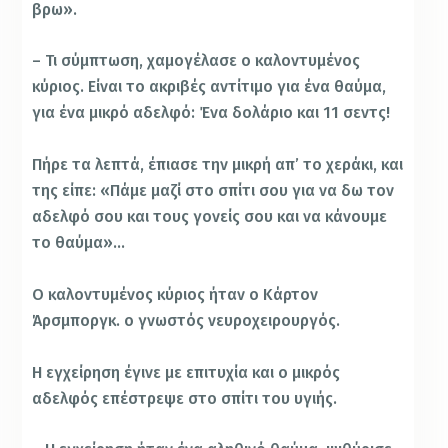
βρω».
– Τι σύμπτωση, χαμογέλασε ο καλοντυμένος
κύριος. Είναι το ακριβές αντίτιμο για ένα θαύμα,
για ένα μικρό αδελφό: Ένα δολάριο και 11 σεντς!
Πήρε τα λεπτά, έπιασε την μικρή απ’ το χεράκι, και
της είπε: «Πάμε μαζί στο σπίτι σου για να δω τον
αδελφό σου και τους γονείς σου και να κάνουμε
το θαύμα»…
Ο καλοντυμένος κύριος ήταν ο Κάρτον
Άρσμποργκ. ο γνωστός νευροχειρουργός.
Η εγχείρηση έγινε με επιτυχία και ο μικρός
αδελφός επέστρεψε στο σπίτι του υγιής.