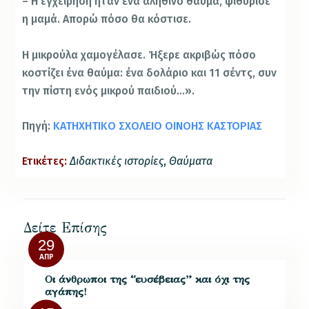
– Η εγχείρηση ήταν ένα αληθινό θαύμα, ψιθύρισε
η μαμά. Απορώ πόσο θα κόστισε.
Η μικρούλα χαμογέλασε. Ήξερε ακριβώς πόσο
κοστίζει ένα θαύμα: ένα δολάριο και 11 σέντς, συν
την πίστη ενός μικρού παιδιού…».
Πηγή:
ΚΑΤΗΧΗΤΙΚΟ ΣΧΟΛΕΙΟ ΟΙΝΟΗΣ ΚΑΣΤΟΡΙΑΣ
Ετικέτες:
Διδακτικές ιστορίες
,
Θαύματα
Δείτε Επίσης
29
ΑΠΡ
Οι άνθρωποι της “ευσέβειας” και όχι της
αγάπης!