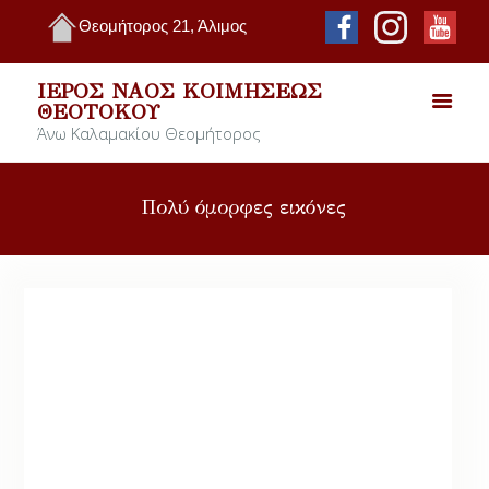
Θεομήτορος 21, Άλιμος
ΙΕΡΌΣ ΝΑΌΣ ΚΟΙΜΉΣΕΩΣ
ΘΕΟΤΌΚΟΥ
Άνω Καλαμακίου Θεομήτορος
Πολύ όμορφες εικόνες