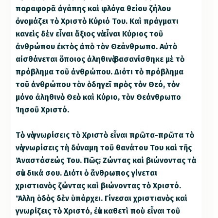
παραφορᾶ ἀγάπης καὶ φλόγα θείου ζήλου
ὀνομάζει τὸ Χριστὸ Κύριό Του. Καὶ πράγματι
κανεὶς δὲν εἶναι ἄξιος νὰ εἶναι Κύριος τοῦ
ἀνθρώπου ἐκτὸς ἀπὸ τὸν Θεάνθρωπο. Αὐτὸ
αἰσθάνεται ὅποιος ἀληθινὰ βασανίσθηκε μὲ τὸ
πρόβλημα τοῦ ἀνθρώπου. Διότι τὸ πρόβλημα
τοῦ ἀνθρώπου τὸν ὁδηγεῖ πρὸς τὸν Θεό, τὸν
μόνο ἀληθινὸ Θεὸ καὶ Κύριο, τὸν Θεάνθρωπο
Ἰησοῦ Χριστό.
Τὸ νὰ γνωρίσεις τὸ Χριστὸ εἶναι πρῶτα-πρῶτα τὸ
νὰ γνωρίσεις τὴ δύναμη τοῦ θανάτου Του καὶ τῆς
Ἀναστάσεώς Του. Πῶς; Ζώντας καὶ βιώνοντας τὰ
σὰν δικά σου. Διότι ὁ ἄνθρωπος γίνεται
χριστιανὸς ζώντας καὶ βιώνοντας τὸ Χριστό.
Ἄλλη ὁδὸς δὲν ὑπάρχει. Γίνεσαι χριστιανὸς καὶ
γνωρίζεις τὸ Χριστό, ἐὰν καθετὶ ποὺ εἶναι τοῦ