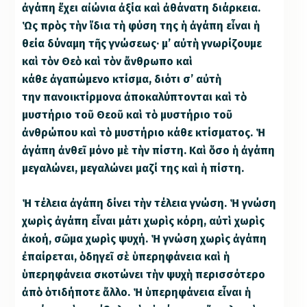
ἀγάπη ἔχει αἰώνια ἀξία καὶ ἀθάνατη διάρκεια.
Ὡς πρὸς τὴν ἴδια τὴ φύση της ἡ ἀγάπη εἶναι ἡ
θεία δύναμη τῆς γνώσεως· μ’ αὐτὴ γνωρίζουμε
καὶ τὸν Θεὸ καὶ τὸν ἄνθρωπο καὶ
κάθε ἀγαπώμενο κτίσμα, διότι σ’ αὐτὴ
την πανοικτίρμονα ἀποκαλύπτονται καὶ τὸ
μυστήριο τοῦ Θεοῦ καὶ τὸ μυστήριο τοῦ
ἀνθρώπου καὶ τὸ μυστήριο κάθε κτίσματος. Ἡ
ἀγάπη ἀνθεῖ μόνο μὲ τὴν πίστη. Καὶ ὅσο ἡ ἀγάπη
μεγαλώνει, μεγαλώνει μαζί της καὶ ἡ πίστη.
Ἡ τέλεια ἀγάπη δίνει τὴν τέλεια γνώση. Ἡ γνώση
χωρὶς ἀγάπη εἶναι μάτι χωρὶς κόρη, αὐτὶ χωρὶς
ἀκοή, σῶμα χωρὶς ψυχή. Ἡ γνώση χωρὶς ἀγάπη
ἐπαίρεται, ὁδηγεῖ σὲ ὑπερηφάνεια καὶ ἡ
ὑπερηφάνεια σκοτώνει τὴν ψυχὴ περισσότερο
ἀπὸ ὁτιδήποτε ἄλλο. Ἡ ὑπερηφάνεια εἶναι ἡ