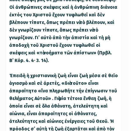
Οἱ ἀνθρώπινες σκέψεις καὶ ἡ ἀνθρώπινη διάνοια
ἐκτός του Χριστοῦ ἔχουν τυφλωθεῖ καὶ δὲν
βλέπουν τίποτε, ὅπως πρέπει νὰ τὸ βλέπουν, καὶ
δὲν γνωρίζουν τίποτε, ὅπως πρέπει νὰ τὸ
γνωρίζουν. Γι’ αὐτὸ ἀπὸ τὴν ἀπιστία καὶ τὴ μὴ
ἀποδοχὴ τοῦ Χριστοῦ ἔχουν τυφλωθεῖ οἱ
σκέψεις καὶ «τὰ νοήματα τῶν ἀπίστων» (Πρβλ.
Β’ Κόρ. 4. 4· 3. 14).
Ἐπειδὴ ἡ χριστιανικὴ ζωὴ εἶναι ζωὴ μέσα σὲ θεῖο
ἁγιασμὸ καὶ σὲ ἀρετές, «διὰ τοῦτο» εἶναι
ἀπαραίτητο «ἴνα πληρωθῆτε τήν ἐπίγνωσιν τοῦ
θελήματος Αὐτοῦ» . Γιὰ μία τέτοια ἔνθεη ζωή, ἡ
ὁποία εἶναι σὲ ὅλα ἀθάνατη, ἀτελεύτητη καὶ
αἰώνια, εἶναι ἀπαραίτητες οἱ ἀθάνατες,
ἀτελεύτητες καὶ αἰώνιες ἐνέργειες τοῦ Θεοῦ. Ἡ
πρόοδος σ’ αὐτὴ τὴ ζωὴ ἐξαρτᾶται καὶ ἀπὸ τὸν