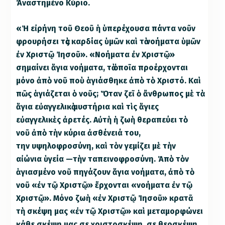
Ἀναστημένο Κύριο.
«Ἡ εἰρήνη τοῦ Θεοῦ ἡ ὑπερέχουσα πάντα νοῦν
φρουρήσει τὰς καρδίας ὑμῶν καὶ τὰ νοήματα ὑμῶν
ἐν Χριστῷ Ἰησοῦ». «Νοήματα ἐν Χριστῷ»
σημαίνει ἅγια νοήματα, τὰ ὁποῖα προέρχονται
μόνο ἀπὸ νοῦ ποὺ ἁγιάσθηκε ἀπὸ τὸ Χριστό. Καὶ
πῶς ἁγιάζεται ὁ νοῦς; Ὅταν ζεῖ ὁ ἄνθρωπος μὲ τὰ
ἅγια εὐαγγελικὰ μυστήρια καὶ τὶς ἅγιες
εὐαγγελικὲς ἀρετές. Αὐτὴ ἡ ζωὴ θεραπεύει τὸ
νοῦ ἀπὸ τὴν κύρια ἀσθένειά του,
την υψηλοφροσύνη, καὶ τὸν γεμίζει μὲ τὴν
αἰώνια ὑγεία —τὴν ταπεινοφροσύνη. Ἀπὸ τὸν
ἁγιασμένο νοῦ πηγάζουν ἅγια νοήματα, ἀπὸ τὸ
νοῦ «ἐν τῷ Χριστῷ» ἔρχονται «νοήματα ἐν τῷ
Χριστῷ». Μόνο ζωὴ «ἐν Χριστῷ Ἰησοῦ» κρατᾶ
τὴ σκέψη μας «ἐν τῷ Χριστῷ» καὶ μεταμορφώνει
κάθε σκέψη μας σε χριστοσκέψη, σε θεοσκέψη.