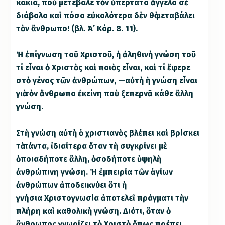
κακία, ποὺ μετέβαλε τὸν ὑπέρτατο ἄγγελο σὲ
διάβολο καὶ πόσο εὐκολότερα δὲν θὰ μεταβάλει
τὸν ἄνθρωπο! (βλ. Ά’ Κόρ. 8. 11).
Ἡ ἐπίγνωση τοῦ Χριστοῦ, ἡ ἀληθινὴ γνώση τοῦ
τί εἶναι ὁ Χριστὸς καὶ ποιὸς εἶναι, καὶ τί ἔφερε
στὸ γένος τῶν ἀνθρώπων, —αὐτὴ ἡ γνώση εἶναι
γιὰ τὸν ἄνθρωπο ἐκείνη ποὺ ξεπερνᾶ κάθε ἄλλη
γνώση.
Στὴ γνώση αὐτὴ ὁ χριστιανὸς βλέπει καὶ βρίσκει
τὰ πάντα, ἰδιαίτερα ὅταν τὴ συγκρίνει μὲ
ὁποιαδήποτε ἄλλη, ὁσοδήποτε ὑψηλὴ
ἀνθρώπινη γνώση. Ἡ ἐμπειρία τῶν ἁγίων
ἀνθρώπων ἀποδεικνύει ὅτι ἡ
γνήσια Χριστογνωσία ἀποτελεῖ πράγματι τὴν
πλήρη καὶ καθολικὴ γνώση. Διότι, ὅταν ὁ
ἄνθρωπος γνωρίζει τὸ Χριστὸ ὅπως πρέπει,