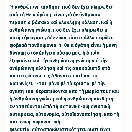
Ἡ ἀνθρώπινη αἴσθηση ποὺ δὲν ἔχει πληρωθεῖ
ἀπὸ τὴ θεία ἀγάπη, εἶναι γιὰ τὸν ἄνθρωπο
τεράστιο βάσανο καὶ ὁλόκληρη κόλαση. Καὶ ἡ
ἀνθρώπινη γνώση, ποὺ δὲν ἔχει πληρωθεῖ μ’
αὐτὴ τὴν ἀγάπη, δὲν εἶναι τίποτε ἄλλο παρὰ ἕνα
φοβερὸ πανδαιμόνιο. Ἡ θεία ἀγάπη εἶναι ἡ μόνη
δύναμη στὸν ἐπίγειο κόσμο μας, ἡ ὁποία
ἐξυγιαίνει καὶ τὴν ἀνθρώπινη γνώση καὶ τὴν
ἀνθρώπινη αἴσθηση καὶ τὶς ἀποκαθιστᾶ στὸ
«κατα φύσιν», τίς ἀθανατοποιεὶ καὶ τὶς
διαιωνίζει. Ἔτσι, μόνο μὲ τὸ Χριστό, μὲ τὴν
ἀγάπη Του, θεραπεύονται ἀπὸ τὴ μωρία τους καὶ
ἡ ἀνθρώπινη γνώση καὶ ἡ ἀνθρώπινη αἴσθηση.
Θεραπεύονται ἀπὸ τὴ σατανικὴ-οὐμανιστικὴ
αὐτάρκεια, αὐτονομία, αὐτοϊκανοποίηση, ἀπὸ τὴ
σατανικὴ-οὐμανιστικὴ
φιλαυτία, αὐτοαποκλειστικότητα. Διότι εἶναι