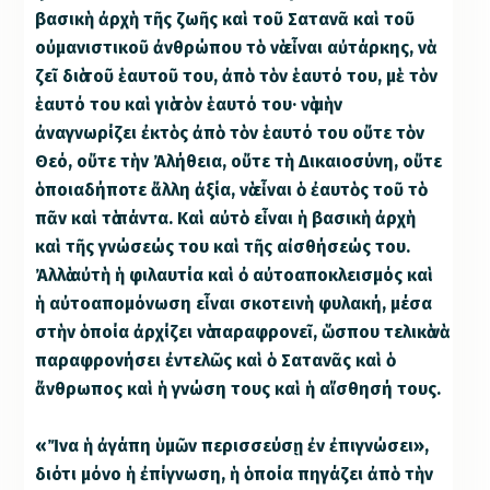
βασικὴ ἀρχὴ τῆς ζωῆς καὶ τοῦ Σατανᾶ καὶ τοῦ
οὐμανιστικοῦ ἀνθρώπου τὸ νὰ εἶναι αὐτάρκης, νὰ
ζεῖ διὰ τοῦ ἑαυτοῦ του, ἀπὸ τὸν ἑαυτό του, μὲ τὸν
ἑαυτό του καὶ γιὰ τὸν ἑαυτό του· νὰ μὴν
ἀναγνωρίζει ἐκτὸς ἀπὸ τὸν ἑαυτό του οὔτε τὸν
Θεό, οὔτε τὴν Ἀλήθεια, οὔτε τὴ Δικαιοσύνη, οὔτε
ὁποιαδήποτε ἄλλη ἀξία, νὰ εἶναι ὁ ἐαυτὸς τοῦ τὸ
πᾶν καὶ τὰ πάντα. Καὶ αὐτὸ εἶναι ἡ βασικὴ ἀρχὴ
καὶ τῆς γνώσεώς του καὶ τῆς αἰσθήσεώς του.
Ἀλλὰ αὐτὴ ἡ φιλαυτία καὶ ὀ αὐτοαποκλεισμός καὶ
ἡ αὐτοαπομόνωση εἶναι σκοτεινὴ φυλακή, μέσα
στὴν ὁποία ἀρχίζει νὰ παραφρονεῖ, ὥσπου τελικὰ νὰ
παραφρονήσει ἐντελῶς καὶ ὁ Σατανᾶς καὶ ὁ
ἄνθρωπος καὶ ἡ γνώση τους καὶ ἡ αἴσθησή τους.
«Ἴνα ἡ ἀγάπη ὑμῶν περισσεύσῃ ἐν ἐπιγνώσει»,
διότι μόνο ἡ ἐπίγνωση, ἡ ὁποία πηγάζει ἀπὸ τὴν