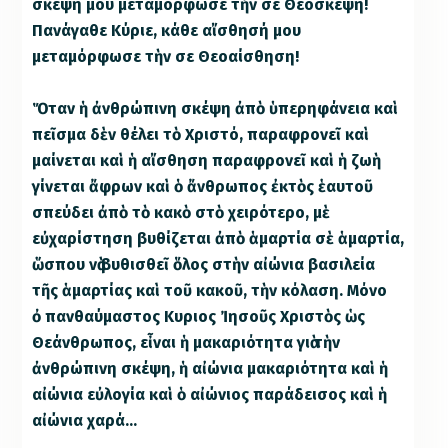
σκέψη μου μεταμόρφωσε τὴν σε Θεοσκέψη!
Πανάγαθε Κύριε, κάθε αἴσθησή μου
μεταμόρφωσε τὴν σε Θεοαίσθηση!
Ὅταν ἡ ἀνθρώπινη σκέψη ἀπὸ ὑπερηφάνεια καὶ
πεῖσμα δὲν θέλει τὸ Χριστό, παραφρονεῖ καὶ
μαίνεται καὶ ἡ αἴσθηση παραφρονεῖ καὶ ἡ ζωὴ
γίνεται ἄφρων καὶ ὁ ἄνθρωπος ἐκτὸς ἑαυτοῦ
σπεύδει ἀπὸ τὸ κακὸ στὸ χειρότερο, μὲ
εὐχαρίστηση βυθίζεται ἀπὸ ἁμαρτία σὲ ἁμαρτία,
ὥσπου νὰ βυθισθεῖ ὅλος στὴν αἰώνια βασιλεία
τῆς ἁμαρτίας καὶ τοῦ κακοῦ, τὴν κόλαση. Μόνο
ὀ πανθαύμαστος Κυριος Ἰησοῦς Χριστὸς ὡς
Θεάνθρωπος, εἶναι ἡ μακαριότητα γιὰ τὴν
ἀνθρώπινη σκέψη, ἡ αἰώνια μακαριότητα καὶ ἡ
αἰώνια εὐλογία καὶ ὁ αἰώνιος παράδεισος καὶ ἡ
αἰώνια χαρά…