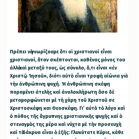
Π
ρέπει νὰ γνωρίζουμε ὅτι οἱ χριστιανοὶ εἶναι
χριστιανοί, ὅταν σκέπτονται, καθένας μόνος του
ἀλλὰ καὶ μεταξύ τους, ὡς σύνολο, ὅ,τι εἶναι «ἐν
Χριστῷ Ἰησοῦ», διότι αὐτὸ εἶναι τροφὴ αἰώνια γιὰ
τὴν ἀνθρώπινη ψυχή. Ἡ ἀνθρώπινη σκέψη
παραμένει ἀτελὴς καὶ ἀνολοκλήρωτη ὅσο δὲ
μεταμορφώνεται μὲ τὴ χάρη τοῦ Χριστοῦ σε
Χριστοσκέψη και Θεοσκέψη. Γι’ αὐτὸ τὸ λόγο καὶ
ὁ πόθος τῆς ἄγρυπνης χριστιανικῆς ψυχῆς καὶ ὁ
στεναγμὸς της μέρα καὶ νύχτα μὲ τὴν προσευχὴ
καὶ τὰ δάκρυα εἶναι ὁ ἑξῆς: Γλυκύτατε Κύριε, κάθε