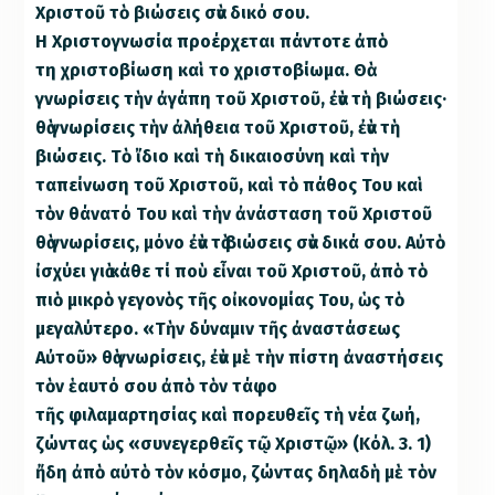
Χριστοῦ τὸ βιώσεις σὰν δικό σου.
Η Χριστογνωσία προέρχεται πάντοτε ἀπὸ
τη χριστοβίωση καὶ το χριστοβίωμα. Θὰ
γνωρίσεις τὴν ἀγάπη τοῦ Χριστοῦ, ἐὰν τὴ βιώσεις·
θὰ γνωρίσεις τὴν ἀλήθεια τοῦ Χριστοῦ, ἐὰν τὴ
βιώσεις. Τὸ ἴδιο καὶ τὴ δικαιοσύνη καὶ τὴν
ταπείνωση τοῦ Χριστοῦ, καὶ τὸ πάθος Του καὶ
τὸν θάνατό Του καὶ τὴν ἀνάσταση τοῦ Χριστοῦ
θὰ γνωρίσεις, μόνο ἐὰν τὰ βιώσεις σὰν δικά σου. Αὐτὸ
ἰσχύει γιὰ κάθε τί ποὺ εἶναι τοῦ Χριστοῦ, ἀπὸ τὸ
πιὸ μικρὸ γεγονὸς τῆς οἰκονομίας Του, ὡς τὸ
μεγαλύτερο. «Τὴν δύναμιν τῆς ἀναστάσεως
Αὐτοῦ» θὰ γνωρίσεις, ἐὰν μὲ τὴν πίστη ἀναστήσεις
τὸν ἑαυτό σου ἀπὸ τὸν τάφο
τῆς φιλαμαρτησίας καὶ πορευθεῖς τὴ νέα ζωή,
ζώντας ὡς «συνεγερθεῖς τῷ Χριστῷ» (Κόλ. 3. 1)
ἤδη ἀπὸ αὐτὸ τὸν κόσμο, ζώντας δηλαδὴ μὲ τὸν