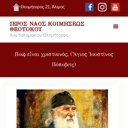
Θεομήτορος 21, Άλιμος
ΙΕΡΌΣ ΝΑΌΣ ΚΟΙΜΉΣΕΩΣ
ΘΕΟΤΌΚΟΥ
Άνω Καλαμακίου Θεομήτορος
Ποιὸς εἶναι χριστιανός; (Ἅγιος Ἰουστῖνος
Πόποβιτς)