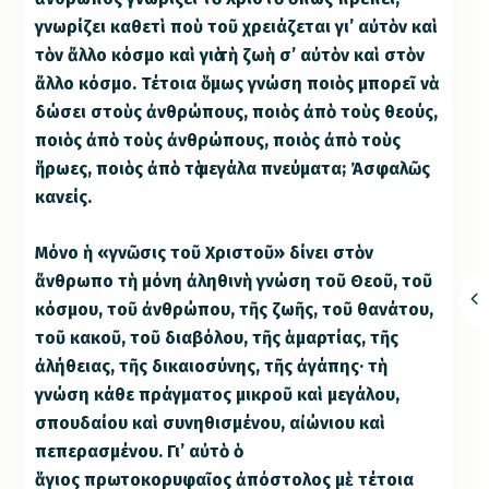
γνωρίζει καθετὶ ποὺ τοῦ χρειάζεται γι’ αὐτὸν καὶ
τὸν ἄλλο κόσμο καὶ γιὰ τὴ ζωὴ σ’ αὐτὸν καὶ στὸν
ἄλλο κόσμο. Τέτοια ὅμως γνώση ποιὸς μπορεῖ νὰ
δώσει στοὺς ἀνθρώπους, ποιὸς ἀπὸ τοὺς θεούς,
ποιὸς ἀπὸ τοὺς ἀνθρώπους, ποιὸς ἀπὸ τοὺς
ἥρωες, ποιὸς ἀπὸ τὰ μεγάλα πνεύματα; Ἀσφαλῶς
κανείς.
Μόνο ἡ «γνῶσις τοῦ Χριστοῦ» δίνει στὸν
ἄνθρωπο τὴ μόνη ἀληθινὴ γνώση τοῦ Θεοῦ, τοῦ
κόσμου, τοῦ ἀνθρώπου, τῆς ζωῆς, τοῦ θανάτου,
τοῦ κακοῦ, τοῦ διαβόλου, τῆς ἁμαρτίας, τῆς
ἀλήθειας, τῆς δικαιοσύνης, τῆς ἀγάπης· τὴ
γνώση κάθε πράγματος μικροῦ καὶ μεγάλου,
σπουδαίου καὶ συνηθισμένου, αἰώνιου καὶ
πεπερασμένου. Γι’ αὐτὸ ὁ
ἅγιος πρωτοκορυφαῖος ἀπόστολος μὲ τέτοια