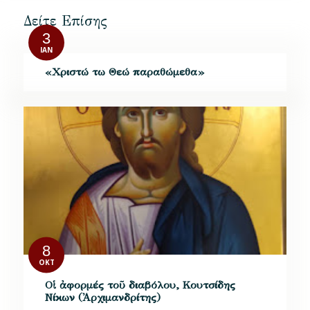
Δείτε Επίσης
3
ΙΑΝ
«Χριστώ τω Θεώ παραθώμεθα»
8
ΟΚΤ
Οἱ ἀφορμές τοῦ διαβόλου, Κουτσίδης
Νίκων (Ἀρχιμανδρίτης)