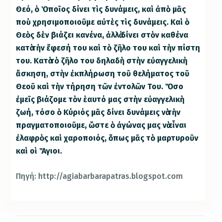
Θεό, ὁ Ὁποῖος δίνει τὶς δυνάμεις, καὶ ἀπὸ μᾶς
ποὺ χρησιμοποιοῦμε αὐτὲς τὶς δυνάμεις. Καὶ ὁ
Θεὸς δὲν βιάζει κανένα, ἀλλὰ δίνει στὸν καθένα
κατὰ τὴν ἔφεσή του καὶ τὸ ζῆλο του καὶ τὴν πίστη
του. Κατὰ τὸ ζῆλο του δηλαδὴ στὴν εὐαγγελικὴ
ἄσκηση, στὴν ἐκπλήρωση τοῦ θελήματος τοῦ
Θεοῦ καὶ τὴν τήρηση τῶν ἐντολῶν Του. Ὅσο
ἐμεῖς βιάζομε τὸν ἑαυτό μας στὴν εὐαγγελικὴ
ζωή, τόσο ὁ Κύριός μᾶς δίνει δυνάμεις νὰ τὴν
πραγματοποιοῦμε, ὥστε ὁ ἀγώνας μας νὰ εἶναι
ἐλαφρὸς καὶ χαροποιός, ὅπως μᾶς τὸ μαρτυροῦν
καὶ οἱ Ἅγιοι.
Πηγή: http://agiabarbarapatras.blogspot.com