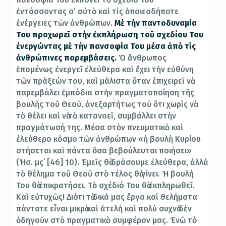
ἐντάσσοντας σ’ αὐτὸ καὶ τὶς ὁποιεσδήποτε
ἐνέργειες τῶν ἀνθρώπων.
Μὲ τὴν παντοδυναμία
Του προχωρεῖ στὴν ἐκπλήρωση τοῦ σχεδίου Του
ἐνεργώντας μὲ τὴν πανσοφία Του μέσα ἀπὸ τὶς
ἀνθρώπινες παρεμβάσεις.
Ὁ ἄνθρωπος
ἑπομένως ἐνεργεῖ ἐλεύθερα καὶ ἔχει τὴν εὐθύνη
τῶν πράξεών του, καὶ μάλιστα ὅταν ἐπιχειρεῖ νὰ
παρεμβάλει ἐμπόδια στὴν πραγματοποίηση τῆς
βουλῆς τοῦ Θεοῦ, ἀνεξαρτήτως τοῦ ὅτι χωρὶς νὰ
τὸ θέλει καὶ νὰ τὸ κατανοεῖ, συμβάλλει στὴν
πραγμάτωσή της. Μέσα στὸν πνευματικὸ καὶ
ἐλεύθερο κόσμο τῶν ἀνθρώπων «ἡ βουλὴ Κυρίου
στήσεται καὶ πάντα ὅσα βεβούλευται ποιήσει»
(Ἡσ. μς΄ [46] 10). Ἐμεῖς θὰ δράσουμε ἐλεύθερα, ἀλλὰ
τὸ θέλημα τοῦ Θεοῦ στὸ τέλος θὰ γίνει. Ἡ βουλή
Του θὰ ἐπικρατήσει. Τὸ σχέδιό Του θὰ ἐκπληρωθεῖ.
Καὶ εὐτυχῶς! Διότι τὰ δικά μας ἔργα καὶ θελήματα
πάντοτε εἶναι μικρὰ καὶ ἀτελὴ καὶ πολὺ συχνὰ δὲν
ὁδηγοῦν στὸ πραγματικὸ συμφέρον μας. Ἐνῶ τὸ