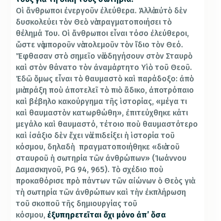
Οἱ ἄνθρωποι ἐνεργοῦν ἐλεύθερα. Ἀλλὰ αὐτὸ δὲν
δυσκολεύει τὸν Θεὸ νὰ πραγματοποιήσει τὸ
θέλημά Του. Οἱ ἄνθρωποι εἶναι τόσο ἐλεύθεροι,
ὥστε νὰ μποροῦν νὰ πολεμοῦν τὸν ἴδιο τὸν Θεό.
Ἔφθασαν στὸ σημεῖο νὰ ὁδηγήσουν στὸν Σταυρὸ
καὶ στὸν θάνατο τὸν ἀναμάρτητο Υἱὸ τοῦ Θεοῦ.
Ἐδῶ ὅμως εἶναι τὸ θαυμαστὸ καὶ παράδοξο: ἀπὸ
μιὰ πράξη ποὺ ἀποτελεῖ τὸ πιὸ ἄδικο, ἀποτρόπαιο
καὶ βέβηλο κακούργημα τῆς ἱστορίας, «μέγα τι
καὶ θαυμαστὸν κατωρθώθη», ἐπιτεύχθηκε κάτι
μεγάλο καὶ θαυμαστό, τέτοιο ποὺ θαυμαστότερο
καὶ ἰσάξιο δὲν ἔχει νὰ ἐπιδείξει ἡ ἱστορία τοῦ
κόσμου, δηλαδὴ πραγματοποιήθηκε «διὰ τοῦ
σταυροῦ ἡ σωτηρία τῶν ἀνθρώπων» (Ἰωάννου
Δαμασκηνοῦ, PG 94, 965). Τὸ σχέδιο ποὺ
προκαθόρισε πρὸ πάντων τῶν αἰώνων ὁ Θεὸς γιὰ
τὴ σωτηρία τῶν ἀνθρώπων καὶ τὴν ἐκπλήρωση
τοῦ σκοποῦ τῆς δημιουργίας τοῦ
κόσμου,
ἐξυπηρετεῖται ὄχι μόνο ἀπ’ ὅσα