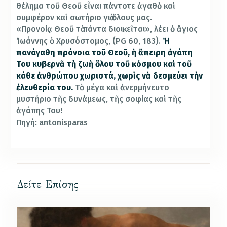
θέλημα τοῦ Θεοῦ εἶναι πάντοτε ἀγαθὸ καὶ
συμφέρον καὶ σωτήριο γιὰ ὅλους μας.
«Προνοίᾳ Θεοῦ τὰ πάντα διοικεῖται», λέει ὁ ἅγιος
Ἰωάννης ὁ Χρυσόστομος, (PG 60, 183).
Ἡ
πανάγαθη πρόνοια τοῦ Θεοῦ, ἡ ἄπειρη ἀγάπη
Του κυβερνᾶ τὴ ζωὴ ὅλου τοῦ κόσμου καὶ τοῦ
κάθε ἀνθρώπου χωριστά, χωρὶς νὰ δεσμεύει τὴν
ἐλευθερία του.
Τὸ μέγα καὶ ἀνερμήνευτο
μυστήριο τῆς δυνάμεως, τῆς σοφίας καὶ τῆς
ἀγάπης Του!
Πηγή: antonisparas
Δείτε Επίσης