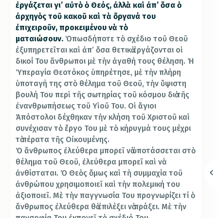
ἐργάζεται γι’ αὐτὸ ὁ Θεός, ἀλλὰ καὶ ἀπ’ ὅσα ὁ
ἀρχηγὸς τοῦ κακοῦ καὶ τὰ ὄργανά του
ἐπιχειροῦν, προκειμένου νὰ τὸ
ματαιώσουν.
Ὁπωσδήποτε τὸ σχέδιο τοῦ Θεοῦ
ἐξυπηρετεῖται καὶ ἀπ’ ὅσα θετικὰ ἐργάζονται οἱ
δικοί Του ἄνθρωποι μὲ τὴν ἀγαθή τους θέληση. Ἡ
Ὑπεραγία Θεοτόκος ὑπηρέτησε, μὲ τὴν πλήρη
ὑποταγή της στὸ θέλημα τοῦ Θεοῦ, τὴν ὕψιστη
βουλή Του περὶ τῆς σωτηρίας τοῦ κόσμου διὰ τῆς
ἐνανθρωπήσεως τοῦ Υἱοῦ Του. Οἱ ἅγιοι
Ἀπόστολοι δέχθηκαν τὴν κλήση τοῦ Χριστοῦ καὶ
συνέχισαν τὸ ἔργο Του μὲ τὸ κήρυγμά τους μέχρι
τὰ πέρατα τῆς Οἰκουμένης.
Ὁ ἄνθρωπος ἐλεύθερα μπορεῖ νὰ ὑποτάσσεται στὸ
θέλημα τοῦ Θεοῦ, ἐλεύθερα μπορεῖ καὶ νὰ
ἀνθίσταται. Ὁ Θεὸς ὅμως καὶ τὴ συμμαχία τοῦ
ἀνθρώπου χρησιμοποιεῖ καὶ τὴν πολεμική του
ἀξιοποιεῖ. Μὲ τὴν παγγνωσία Του προγνωρίζει τί ὁ
ἄνθρωπος ἐλεύθερα θὰ ἐπιλέξει νὰ πράξει. Μὲ τὴν
πανσοφία Του ἐκπονεῖ τὸ σχέδιό Του