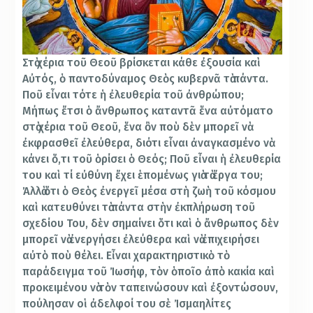
Στὰ χέρια τοῦ Θεοῦ βρίσκεται κάθε ἐξουσία καὶ
Αὐτός, ὁ παντοδύναμος Θεὸς κυβερνᾶ τὰ πάντα.
Ποῦ εἶναι τότε ἡ ἐλευθερία τοῦ ἀνθρώπου;
Μήπως ἔτσι ὁ ἄνθρωπος καταντᾶ ἕνα αὐτόματο
στὰ χέρια τοῦ Θεοῦ, ἕνα ὂν ποὺ δὲν μπορεῖ νὰ
ἐκφρασθεῖ ἐλεύθερα, διότι εἶναι ἀναγκασμένο νὰ
κάνει ὅ,τι τοῦ ὁρίσει ὁ Θεός; Ποῦ εἶναι ἡ ἐλευθερία
του καὶ τί εὐθύνη ἔχει ἑπομένως γιὰ τὰ ἔργα του;
Ἀλλὰ ὅτι ὁ Θεὸς ἐνεργεῖ μέσα στὴ ζωὴ τοῦ κόσμου
καὶ κατευθύνει τὰ πάντα στὴν ἐκπλήρωση τοῦ
σχεδίου Του, δὲν σημαίνει ὅτι καὶ ὁ ἄνθρωπος δὲν
μπορεῖ νὰ ἐνεργήσει ἐλεύθερα καὶ νὰ ἐπιχειρήσει
αὐτὸ ποὺ θέλει. Εἶναι χαρακτηριστικὸ τὸ
παράδειγμα τοῦ Ἰωσήφ, τὸν ὁποῖο ἀπὸ κακία καὶ
προκειμένου νὰ τὸν ταπεινώσουν καὶ ἐξοντώσουν,
πούλησαν οἱ ἀδελφοί του σὲ Ἰσμαηλίτες