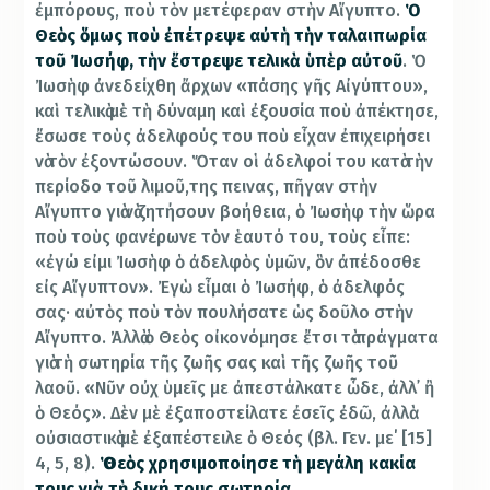
ἐμπόρους, ποὺ τὸν μετέφεραν στὴν Αἴγυπτο.
Θεὸς ὅμως ποὺ ἐπέτρεψε αὐτὴ τὴν ταλαιπωρία
τοῦ Ἰωσήφ, τὴν ἔστρεψε τελικὰ ὑπὲρ αὐτοῦ
. Ὁ
Ἰωσὴφ ἀνεδείχθη ἄρχων «πάσης γῆς Αἰγύπτου»,
καὶ τελικὰ μὲ τὴ δύναμη καὶ ἐξουσία ποὺ ἀπέκτησε,
ἔσωσε τοὺς ἀδελφούς του ποὺ εἶχαν ἐπιχειρήσει
νὰ τὸν ἐξοντώσουν. Ὅταν οἱ ἀδελφοί του κατὰ τὴν
περίοδο τοῦ λιμοῦ,της πεινας, πῆγαν στὴν
Αἴγυπτο γιὰ νὰ ζητήσουν βοήθεια, ὁ Ἰωσὴφ τὴν ὥρα
ποὺ τοὺς φανέρωνε τὸν ἑαυτό του, τοὺς εἶπε:
«ἐγώ εἰμι Ἰωσὴφ ὁ ἀδελφὸς ὑμῶν, ὃν ἀπέδοσθε
εἰς Αἴγυπτον». Ἐγὼ εἶμαι ὁ Ἰωσήφ, ὁ ἀδελφός
σας· αὐτὸς ποὺ τὸν πουλήσατε ὡς δοῦλο στὴν
Αἴγυπτο. Ἀλλὰ ὁ Θεὸς οἰκονόμησε ἔτσι τὰ πράγματα
γιὰ τὴ σωτηρία τῆς ζωῆς σας καὶ τῆς ζωῆς τοῦ
λαοῦ. «Νῦν οὐχ ὑμεῖς με ἀπεστάλκατε ὧδε, ἀλλ᾿ ἢ
ὁ Θεός». Δὲν μὲ ἐξαποστείλατε ἐσεῖς ἐδῶ, ἀλλὰ
οὐσιαστικὰ μὲ ἐξαπέστειλε ὁ Θεός (βλ. Γεν. με΄ [15]
4, 5, 8).
Ὁ Θεὸς χρησιμοποίησε τὴ μεγάλη κακία
τους γιὰ τὴ δική τους σωτηρία.