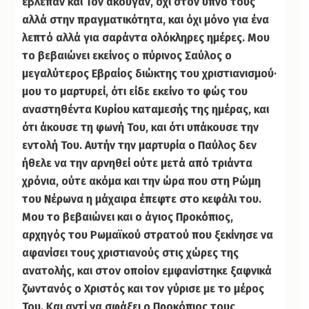
έβλεπαν και Τον άκουγαν, όχι στον ύπνο τους
αλλά στην πραγματικότητα, και όχι μόνο για ένα
λεπτό αλλά για σαράντα ολόκληρες ημέρες. Μου
το βεβαιώνει εκείνος ο πύρινος Σαύλος ο
μεγαλύτερος Εβραίος διώκτης του χριστιανισμού·
μου το μαρτυρεί, ότι είδε εκείνο το φώς του
αναστηθέντα Κυρίου καταμεσής της ημέρας, και
ότι άκουσε τη φωνή Του, και ότι υπάκουσε την
εντολή Του. Αυτήν την μαρτυρία ο Παύλος δεν
ήθελε να την αρνηθεί ούτε μετά από τριάντα
χρόνια, ούτε ακόμα και την ώρα που στη Ρώμη
του Νέρωνα η μάχαιρα έπεφτε στο κεφάλι του.
Μου το βεβαιώνει και ο άγιος Προκόπιος,
αρχηγός του Ρωμαϊκού στρατού που ξεκίνησε να
αφανίσει τους χριστιανούς στις χώρες της
ανατολής, και στον οποίον εμφανίστηκε ξαφνικά
ζωντανός ο Χριστός και τον γύρισε με το μέρος
Του. Και αντί να σφάξει ο Προκόπιος τους