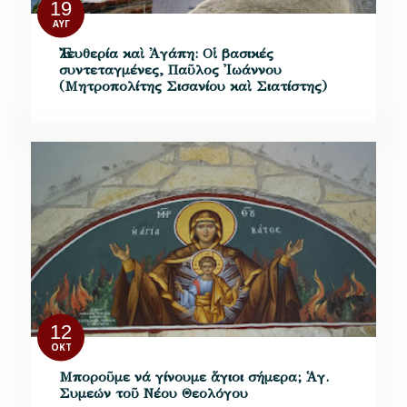
19
ΑΥΓ
Ἐλευθερία καὶ Ἀγάπη: Οἱ βασικές
συντεταγμένες, Παῦλος Ἰωάννου
(Μητροπολίτης Σισανίου καὶ Σιατίστης)
12
ΟΚΤ
Μποροῦμε νά γίνουμε ἅγιοι σήμερα; Ἁγ.
Συμεών τοῦ Νέου Θεολόγου