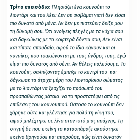
Τρίτο επεισόδιο:
Πλησιάζει ένα κουνούπι το
λιοντάρι και του λέει: Δεν σε φοβάμαι γιατί δεν είσαι
πιο δυνατό από μένα. Αν δεν με πιστεύεις δείξε μου
τη δύναμή σου. Ότι ανοίγεις πληγές με τα νύχια σου
και δαγκώνεις με τα κοφτερά δόντια σου; Δεν είναι
και τίποτε σπουδαίο, αφού το ίδιο κάνουν και οι
γυναίκες που τσακώνονται με τους άνδρες τους. Εγώ
είμαι πιο δυνατός από σένα. Αν θέλεις παλεύουμε. Το
κουνούπι, σαλπίζοντας έμπηξε το κεντρί του και
δάγκωσε τα άτριχα μέρη του λιονταρίσιου σώματος
με το λιοντάρι να ξεσχίζει το πρόσωπό του
προσπαθώντας μάταια να το προστατέψει από τις
επιθέσεις του κουνουπιού. Ωστόσο το κουνούπι δεν
χάρηκε ούτε και γλέντησε για πολύ τη νίκη του,
αφού μπλέχτηκε σε λίγο στον ιστό μιας αράχνης. Τη
στιγμή δε που εκείνη το κατασπάραζε ακούστηκε
εκείνο θρηνούσε και απορούσε, πώς είναι δυνατόν