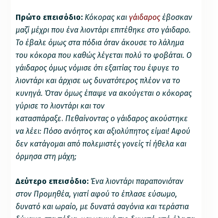
Πρώτο επεισόδιο:
Κόκορας και
γάιδαρος
έβοσκαν
μαζί μέχρι που ένα λιοντάρι επιτέθηκε στο γάιδαρο.
Το έβαλε όμως στα πόδια όταν άκουσε το λάλημα
του κόκορα που καθώς λέγεται πολύ το φοβάται. Ο
γάιδαρος όμως νόμισε ότι εξαιτίας του έφυγε το
λιοντάρι και άρχισε ως δυνατότερος πλέον να το
κυνηγά. Όταν όμως έπαψε να ακούγεται ο κόκορας
γύρισε το λιοντάρι και τον
κατασπάραξε
.
Πεθαίνοντας ο γάιδαρος ακούστηκε
να λέει: Πόσο ανόητος και αξιολύπητος είμαι! Αφού
δεν κατάγομαι από πολεμιστές γονείς τί ήθελα και
όρμησα στη μάχη;
Δεύτερο επεισόδιο:
Ένα λιοντάρι παραπονιόταν
στον Προμηθέα, γιατί αφού το έπλασε εύσωμο,
δυνατό και ωραίο, με δυνατά σαγόνια και τεράστια