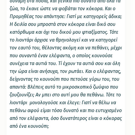
δύναμη στα πόδια, και γενικά πιο δυνατό από όλα τα
ζώα, το έκανε ώστε να φοβάται τον κόκορα. Και ο
Προμηθέας του απάντησε: Γιατί με κατηγορείς άδικα;
Η δειλία σου μπροστά στον κόκορα είναι δικό σου
κατόρθωμα και όχι του δικού μου φτιαξίματος. Τότε
το λιοντάρι άρχισε να θρηνολογεί και να κατηγορεί
τον εαυτό του, θέλοντας ακόμη και να πεθάνει, μέχρι
που συναντά έναν ελέφαντα, ο οποίος κουνούσε
συνέχεια τα αυτιά του. Τί έχουν τα αυτιά σου και όλη
την ώρα είναι ανήσυχα, τον ρωτάει. Και ο ελέφαντας,
δείχνοντας το κουνούπι που πετούσε γύρω του, του
απαντά: Βλέπεις αυτό το μικροσκοπικό ζωύφιο που
ζουζουνίζει; Αν μπει στο αυτί μου θα πεθάνω. Τότε το
λιοντάρι μονολογούσε και έλεγε: Γιατί να θέλω να
πεθάνω αφού είμαι τόσο δυνατό και πιο ευτυχισμένο
από τον ελέφαντα, όσο δυνατότερος είναι ο κόκορας
από ένα κουνούπι;