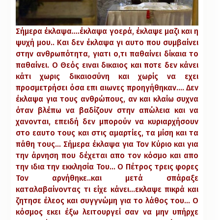
Σήμερα έκλαψα….έκλαψα γοερά, έκλαψε μαζι και η
ψυχή μου.. Και δεν έκλαψα γι αυτο που συμβαίνει
στην ανθρωπότητα, γιατι ο,τι παθαίνει δίκαια το
παθαίνει. Ο Θεός ειναι δικαιος και ποτε δεν κάνει
κάτι χωρις δικαιοσύνη και χωρίς να εχει
προσμετρήσει όσα επι αιωνες προηγήθηκαν…. Δεν
έκλαψα για τους ανθρώπους, αν και κλαίω συχνα
όταν βλέπω να βαδίζουν στην απώλεια και να
χανονται, επειδή δεν μπορούν να κυριαρχήσουν
στο εαυτο τους και στις αμαρτίες, τα μίση και τα
πάθη τους… Σήμερα έκλαψα για Τον Κύριο και για
την άρνηση που δέχεται απο τον κόσμο και απο
την ιδια την εκκλησία Του… Ο Πέτρος τρεις φορες
Τον αρνήθηκε..και μετά σπάραξε
καταλαβαίνοντας τι είχε κάνει…εκλαψε πικρά και
ζητησε έλεος και συγγνώμη για το λάθος του… Ο
κόσμος εκει έξω λειτουργεί σαν να μην υπήρχε