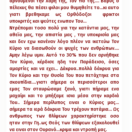
αρνούμενοι την Χάρη της, Τον Υιό της…. Βαρύς ο
πέλεκυς θα πέσει φιλοι μου θυμηθείτε το…κι αυτο
γιατι βρεθηκαμε ως Ορθόδοξοι φρικτοι
υποκριτές και ψεύτες ενωπον Του…
Ντρέπομαι τοσο πολύ για την κατάντια μας, την
αθεϊα μας, την απιστία μας , την υποκρισία μας
και δεν εχω κανέναν λόγο πλέον να ικετεύω Τον
Κϋριο να διασωθούν οι ψυχές των ανθρώπων….
Αμην λέγω υμιν. Αυτό το 30% που δεν αρνήθηκε
Τον Κύριο, κέρδισε ηδη τον Παράδεισο, όσες
αμαρτίες και να εχει… Δάκρυα..πολλά δάκρυα για
Τον Κύριο και την Θυσία Του που πετάχτηκε στα
σκουπίδια….γιατι σήμερα οι περισσότεροι απο
εμας Τον σταυρώσαμε ξανά, γιατι πήραμε ενα
μαχαίρι και το μπήξαμε ισια μέσα στην καρδιά
Του.. Σήμερα περίλυπος ειναι ο Κύριος μας…
σήμερα τα ιερά δάκρυα Του τρέχουν ποτάμια… Ως
ανθρωπος των θλίψεων χαρακτηρίστηκε οσο
ηταν στην Γη..ως Θεός των θλίψεων εξακολουθεί
να ειναι στον Ουρανό…κριμα και ντροπή μας.