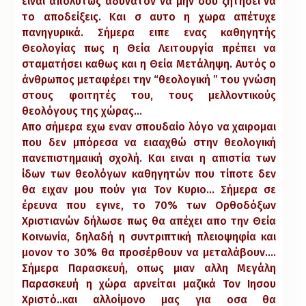
ειναι απολύτως αδύνατον να μην σου ζητήσει να
το αποδείξεις. Και σ αυτο η χωρα απέτυχε
πανηγυρικά. Σήμερα ειπε ενας καθηγητής
Θεολογίας πως η Θεία Λειτουργία πρέπει να
σταματήσει καθως και η Θεία Μετάληψη. Αυτός ο
άνθρωπος μεταφέρει την “θεολογική ” του γνώση
στους φοιτητές του, τους μελλοντικούς
θεολόγους της χώρας…
Απο σήμερα εχω εναν σπουδαίο λόγο να χαιρομαι
που δεν μπόρεσα να ειααχθώ στην θεολογική
πανεπιστημαική σχολή. Και ειναι η απιστία των
ίδων των θεολόγων καθηγητών που τίποτε δεν
θα ειχαν μου πούν για Τον Κυριο… Σήμερα σε
έρευνα που εγινε, το 70% των Ορθοδόξων
Χριστιανών δήλωσε πως θα απέχει απο την Θεία
Κοινωνία, δηλαδή η συντριπτική πλειοψηφία και
μονον το 30% θα προσέρθουν να μεταλάβουν….
Σήμερα Παρασκευή, οπως μιαν αλλη Μεγάλη
Παρασκευή η χώρα αρνείται μαζικά Τον Ιησου
Χριστό..και αλλοίμονο μας για οσα θα