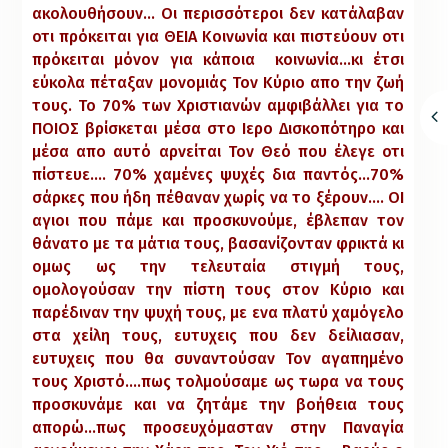
ακολουθήσουν… Οι περισσότεροι δεν κατάλαβαν
οτι πρόκειται για ΘΕΙΑ Κοινωνία και πιστεύουν οτι
πρόκειται μόνον για κάποια κοινωνία…κι έτσι
εύκολα πέταξαν μονομιάς Τον Κύριο απο την ζωή
τους. Το 70% των Χριστιανών αμφιβάλλει για το
ΠΟΙΟΣ βρίσκεται μέσα στο Ιερο Δισκοπότηρο και
μέσα απο αυτό αρνείται Τον Θεό που έλεγε οτι
πίστευε…. 70% χαμένες ψυχές δια παντός…70%
σάρκες που ήδη πέθαναν χωρίς να το ξέρουν…. ΟΙ
αγιοι που πάμε και προσκυνούμε, έβλεπαν τον
θάνατο με τα μάτια τους, βασανίζονταν φρικτά κι
ομως ως την τελευταία στιγμή τους,
ομολογούσαν την πίστη τους στον Κύριο και
παρέδιναν την ψυχή τους, με ενα πλατύ χαμόγελο
στα χείλη τους, ευτυχεις που δεν δείλιασαν,
ευτυχεις που θα συναντούσαν Τον αγαπημένο
τους Χριστό….πως τολμούσαμε ως τωρα να τους
προσκυνάμε και να ζητάμε την βοήθεια τους
απορώ…πως προσευχόμασταν στην Παναγία