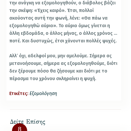
την ανάγκη να εξομολογηθούν, ο διάβολος βάζει
την σκέψη: «Έχεις καιρό». Έτσι, πολλοί
ακούοντας αυτή την φωνή, λένε: «Θα πάω να
εξομολογηθώ αύριο». Το αύριο όμως γίνεται η
άλλη εβδομάδα, ο άλλος μήνας, ο άλλος χρόνος …
ποτέ. Και δυστυχώς, έτσι χάνονται πολλές ψυχές.
Αλλ’ όχι, αδελφοί μου, μην αμελούμε. Σήμερα ας
μετανοήσουμε, σήμερα ας εξομολογηθούμε, διότι
δεν ξέρουμε πόσο θα ζήσουμε και διότι με το
πέρασμα του χρόνου σκληραίνει η ψυχή.
Ετικέτες:
Εξομολόγηση
Δείτε Επίσης
8