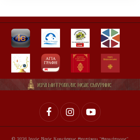
© 2026 Ιερός Ναός Κοιμήσεως Θεοτόκου "Θεομήτορος"