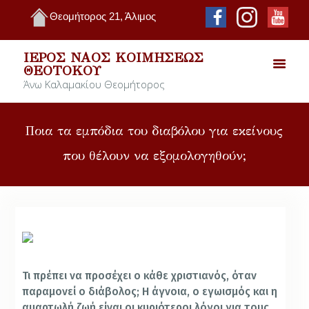
Θεομήτορος 21, Άλιμος
ΙΕΡΌΣ ΝΑΌΣ ΚΟΙΜΉΣΕΩΣ
ΘΕΟΤΌΚΟΥ
Άνω Καλαμακίου Θεομήτορος
Ποια τα εμπόδια του διαβόλου για εκείνους
που θέλουν να εξομολογηθούν;
Τι πρέπει να προσέχει ο κάθε χριστιανός, όταν
παραμονεί ο διάβολος; Η άγνοια, ο εγωισμός και η
αμαρτωλή ζωή είναι οι κυριότεροι λόγοι για τους