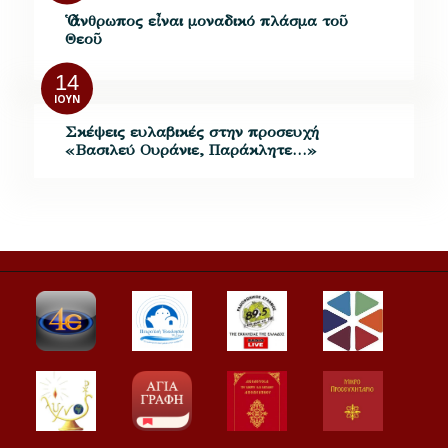
Ὁ ἄνθρωπος εἶναι μοναδικό πλάσμα τοῦ
Θεοῦ
14
ΙΟΎΝ
Σκέψεις ευλαβικές στην προσευχή
«Βασιλεύ Ουράνιε, Παράκλητε…»