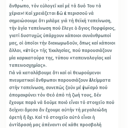
ἄνθρωπο, τόν εὐλογεῖ καί μέ τά δυό Του τά
χέρια»! Καί χρειάζεται ἐδῶ ἐκ περισσοῦ νά
σημειώσουμε ὅτι μιλᾶμε γιά τή θεϊκή ταπείνωση,
τήν ἁγία ταπείνωση πού ἔλεγε ὁ ἅγιος Πορφύριος,
γιατί δυστυχῶς ὑπάρχουν κάποιοι συνάνθρωποί
μας, οἱ ὁποῖοι τήν διακωμωδοῦν, ὅπως καί κάποιοι
ἄλλοι, «ἐντός» τῆς Ἐκκλησίας, πού παρουσιάζουν
μία καρικατούρα της, τύπου «ταπεινολογίας καί
ταπεινοσχημίας».
Γιά νά καταλάβουμε ὅτι καί οἱ θεωρούμενοι
πνευματικοί ἄνθρωποι παρουσιάζουν ἐλλείμματα
στήν ταπείνωση, συνεπῶς ζοῦν μέ ἐγωϊσμό πού
ἀπομακρύνει τόν Θεό ἀπό τή ζωή τους, δέν
ἔχουμε παρά νά δοῦμε ποιό εἶναι τό στοιχεῖο πού
δείχνει ἄμεσα ἄν ἔχουμε αὐτήν τή μεγαλειώδη
ἀρετή ἤ ὄχι. Καί τό στοιχεῖο αὐτό εἶναι ἡ
ἀντίδρασή μας ἀπέναντι σέ κάθε προσβολή