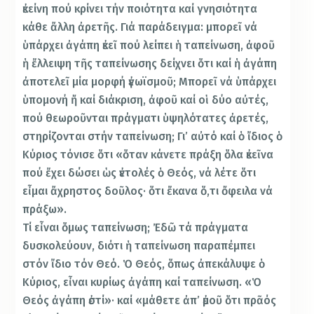
ἐκείνη πού κρίνει τήν ποιότητα καί γνησιότητα
κάθε ἄλλη ἀρετῆς. Γιά παράδειγμα: μπορεῖ νά
ὑπάρχει ἀγάπη ἐκεῖ πού λείπει ἡ ταπείνωση, ἀφοῦ
ἡ ἔλλειψη τῆς ταπείνωσης δείχνει ὅτι καί ἡ ἀγάπη
ἀποτελεῖ μία μορφή ἐγωϊσμοῦ; Μπορεῖ νά ὑπάρχει
ὑπομονή ἤ καί διάκριση, ἀφοῦ καί οἱ δύο αὐτές,
πού θεωροῦνται πράγματι ὑψηλότατες ἀρετές,
στηρίζονται στήν ταπείνωση; Γι’ αὐτό καί ὁ ἴδιος ὁ
Κύριος τόνισε ὅτι «ὅταν κάνετε πράξη ὅλα ἐκεῖνα
πού ἔχει δώσει ὡς ἐντολές ὁ Θεός, νά λέτε ὅτι
εἶμαι ἄχρηστος δοῦλος· ὅτι ἔκανα ὅ,τι ὄφειλα νά
πράξω».
Τί εἶναι ὅμως ταπείνωση; Ἐδῶ τά πράγματα
δυσκολεύουν, διότι ἡ ταπείνωση παραπέμπει
στόν ἴδιο τόν Θεό. Ὁ Θεός, ὅπως ἀπεκάλυψε ὁ
Κύριος, εἶναι κυρίως ἀγάπη καί ταπείνωση. «Ὁ
Θεός ἀγάπη ἐστί»· καί «μάθετε ἀπ’ ἐμοῦ ὅτι πρᾶός