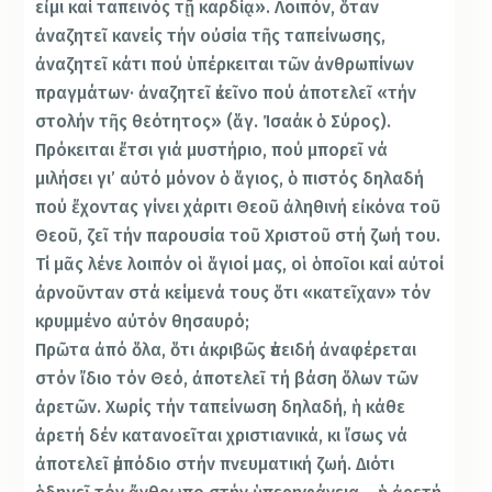
εἰμι καί ταπεινός τῇ καρδίᾳ». Λοιπόν, ὅταν
ἀναζητεῖ κανείς τήν οὐσία τῆς ταπείνωσης,
ἀναζητεῖ κάτι πού ὑπέρκειται τῶν ἀνθρωπίνων
πραγμάτων· ἀναζητεῖ ἐκεῖνο πού ἀποτελεῖ «τήν
στολήν τῆς θεότητος» (ἅγ. Ἰσαάκ ὁ Σύρος).
Πρόκειται ἔτσι γιά μυστήριο, πού μπορεῖ νά
μιλήσει γι’ αὐτό μόνον ὁ ἅγιος, ὁ πιστός δηλαδή
πού ἔχοντας γίνει χάριτι Θεοῦ ἀληθινή εἰκόνα τοῦ
Θεοῦ, ζεῖ τήν παρουσία τοῦ Χριστοῦ στή ζωή του.
Τί μᾶς λένε λοιπόν οἱ ἅγιοί μας, οἱ ὁποῖοι καί αὐτοί
ἀρνοῦνταν στά κείμενά τους ὅτι «κατεῖχαν» τόν
κρυμμένο αὐτόν θησαυρό;
Πρῶτα ἀπό ὅλα, ὅτι ἀκριβῶς ἐπειδή ἀναφέρεται
στόν ἴδιο τόν Θεό, ἀποτελεῖ τή βάση ὅλων τῶν
ἀρετῶν. Χωρίς τήν ταπείνωση δηλαδή, ἡ κάθε
ἀρετή δέν κατανοεῖται χριστιανικά, κι ἴσως νά
ἀποτελεῖ ἐμπόδιο στήν πνευματική ζωή. Διότι