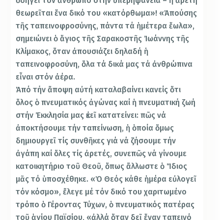
ὁδηγεῖ τόν ἄνθρωπο στήν ὑπερηφάνεια – ἡ ἀρετή
θεωρεῖται ἕνα δικό του «κατόρθωμα»! «Ἀπούσης
τῆς ταπεινοφροσύνης, πάντα τά ἡμέτερα ἕωλα»,
σημειώνει ὁ ἅγιος τῆς Σαρακοστῆς Ἰωάννης τῆς
Κλίμακος, ὅταν ἀπουσιάζει δηλαδή ἡ
ταπεινοφροσύνη, ὅλα τά δικά μας τά ἀνθρώπινα
εἶναι στόν ἀέρα.
Ἀπό τήν ἄποψη αὐτή καταλαβαίνει κανείς ὅτι
ὅλος ὁ πνευματικός ἀγώνας καί ἡ πνευματική ζωή
στήν Ἐκκλησία μας ἐκεῖ κατατείνει: πῶς νά
ἀποκτήσουμε τήν ταπείνωση, ἡ ὁποία ὅμως
δημιουργεῖ τίς συνθῆκες γιά νά ζήσουμε τήν
ἀγάπη καί ὅλες τίς ἀρετές, συνεπῶς νά γίνουμε
κατοικητήριο τοῦ Θεοῦ, ὅπως ἄλλωστε ὁ Ἴδιος
μᾶς τό ὑποσχέθηκε. «Ὁ Θεός κάθε ἡμέρα εὐλογεῖ
τόν κόσμο», ἔλεγε μέ τόν δικό του χαριτωμένο
τρόπο ὁ Γέροντας Τύχων, ὁ πνευματικός πατέρας
τοῦ ἁγίου Παϊσίου, «ἀλλά ὅταν δεῖ ἕναν ταπεινό