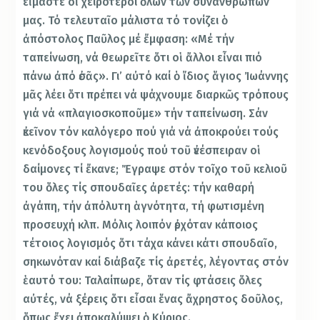
εἴμαστε οἱ χειρότεροι ὅλων τῶν συνανθρώπων
μας. Τό τελευταῖο μάλιστα τό τονίζει ὁ
ἀπόστολος Παῦλος μέ ἔμφαση: «Μέ τήν
ταπείνωση, νά θεωρεῖτε ὅτι οἱ ἄλλοι εἶναι πιό
πάνω ἀπό ἐσᾶς». Γι’ αὐτό καί ὁ ἴδιος ἅγιος Ἰωάννης
μᾶς λέει ὅτι πρέπει νά ψάχνουμε διαρκῶς τρόπους
γιά νά «πλαγιοσκοποῦμε» τήν ταπείνωση. Σάν
ἐκεῖνον τόν καλόγερο πού γιά νά ἀποκρούει τούς
κενόδοξους λογισμούς πού τοῦ ἐνέσπειραν οἱ
δαίμονες τί ἔκανε; Ἔγραψε στόν τοῖχο τοῦ κελιοῦ
του ὅλες τίς σπουδαῖες ἀρετές: τήν καθαρή
ἀγάπη, τήν ἀπόλυτη ἁγνότητα, τή φωτισμένη
προσευχή κλπ. Μόλις λοιπόν ἐρχόταν κάποιος
τέτοιος λογισμός ὅτι τάχα κάνει κάτι σπουδαῖο,
σηκωνόταν καί διάβαζε τίς ἀρετές, λέγοντας στόν
ἑαυτό του: Ταλαίπωρε, ὅταν τίς φτάσεις ὅλες
αὐτές, νά ξέρεις ὅτι εἶσαι ἕνας ἄχρηστος δοῦλος,
ὅπως ἔχει ἀποκαλύψει ὁ Κύριος.