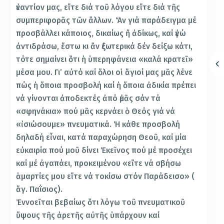
ἐναντίον μας, εἴτε διά τοῦ λόγου εἴτε διά τῆς
συμπεριφορᾶς τῶν ἄλλων. Ἄν γιά παράδειγμα μέ
προσβάλλει κάποιος, δικαίως ἤ ἀδίκως, καί ἐγώ
ἀντιδράσω, ἔστω κι ἄν ἐξωτερικά δέν δείξω κάτι,
τότε σημαίνει ὅτι ἡ ὑπερηφάνεια «καλά κρατεῖ»
μέσα μου. Γι’ αὐτό καί ὅλοι οἱ ἅγιοί μας μᾶς λένε
πώς ἡ ὅποια προσβολή καί ἡ ὅποια ἀδικία πρέπει
νά γίνονται ἀποδεκτές ἀπό ἐμᾶς σάν τά
«σφηνάκια» πού μᾶς κερνάει ὁ Θεός γιά νά
«ἰσιώσουμε» πνευματικά. Ἡ κάθε προσβολή
δηλαδή εἶναι, κατά παραχώρηση Θεοῦ, καί μία
εὐκαιρία πού μοῦ δίνει Ἐκεῖνος πού μέ προσέχει
καί μέ ἀγαπάει, προκειμένου «εἴτε νά σβήσω
ἁμαρτίες μου εἴτε νά τοκίσω στόν Παράδεισο» (
ἅγ. Παΐσιος).
Ἐννοεῖται βεβαίως ὅτι λόγω τοῦ πνευματικοῦ
ὕψους τῆς ἀρετῆς αὐτῆς ὑπάρχουν καί