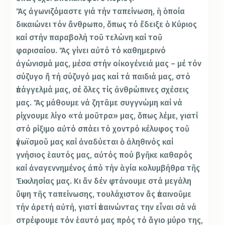
Ἄς ἀγωνιζόμαστε γιά τήν ταπείνωση, ἡ ὁποία
δικαιώνει τόν ἄνθρωπο, ὅπως τό ἔδειξε ὁ Κύριος
καί στήν παραβολή τοῦ τελώνη καί τοῦ
φαρισαίου. Ἄς γίνει αὐτό τό καθημερινό
ἀγώνισμά μας, μέσα στήν οἰκογένειά μας – μέ τόν
σύζυγο ἤ τή σύζυγό μας καί τά παιδιά μας, στό
ἐπάγγελμά μας, σέ ὅλες τίς ἀνθρώπινες σχέσεις
μας. Ἄς μάθουμε νά ζητᾶμε συγγνώμη καί νά
ρίχνουμε λίγο «τά μοῦτρα» μας, ὅπως λέμε, γιατί
στό ρίξιμο αὐτό σπάει τό χοντρό κέλυφος τοῦ
ἐγωϊσμοῦ μας καί ἀναδύεται ὁ ἀληθινός καί
γνήσιος ἑαυτός μας, αὐτός πού βγῆκε καθαρός
καί ἀναγεννημένος ἀπό τήν ἁγία κολυμβήθρα τῆς
Ἐκκλησίας μας. Κι ἄν δέν φτάνουμε στά μεγάλη
ὕψη τῆς ταπείνωσης, τουλάχιστον ἄς ἐπαινοῦμε
τήν ἀρετή αὐτή, γιατί ἐπαινώντας την εἶναι σά νά
στρέφουμε τόν ἑαυτό μας πρός τό ἅγιο μύρο της,