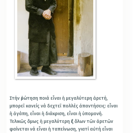
Στήν ἐρώτηση ποιά εἶναι ἡ μεγαλύτερη ἀρετή,
μπορεῖ κανείς νά δεχτεῖ πολλές ἀπαντήσεις: εἶναι
ἡ ἀγάπη, εἶναι ἡ διάκριση, εἶναι ἡ ὑπομονή.
Τελικῶς ὅμως ἡ μεγαλύτερη ἐξ ὅλων τῶν ἀρετῶν
φαίνεται νά εἶναι ἡ ταπείνωση, γιατί αὐτή εἶναι