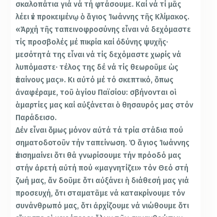
σκαλοπάτια γιά νά τή φτάσουμε. Καί νά τί μᾶς
λέει ἐν προκειμένῳ ὁ ἅγιος Ἰωάννης τῆς Κλίμακος.
«Ἀρχή τῆς ταπεινοφροσύνης εἶναι νά δεχόμαστε
τίς προσβολές μέ πικρία καί ὀδύνης ψυχῆς·
μεσότητά της εἶναι νά τίς δεχόμαστε χωρίς νά
λυπόμαστε· τέλος της δέ νά τίς θεωροῦμε ὡς
ἐπαίνους μας». Κι αὐτό μέ τό σκεπτικό, ὅπως
ἀναφέραμε, τοῦ ἁγίου Παϊσίου: σβήνονται οἱ
ἁμαρτίες μας καί αὐξάνεται ὁ θησαυρός μας στόν
Παράδεισο.
Δέν εἶναι ὅμως μόνον αὐτά τά τρία στάδια πού
σηματοδοτοῦν τήν ταπείνωση. Ὁ ἅγιος Ἰωάννης
ἐπισημαίνει ὅτι θά γνωρίσουμε τήν πρόοδό μας
στήν ἀρετή αὐτή πού «μαγνητίζει» τόν Θεό στή
ζωή μας, ἄν δοῦμε ὅτι αὐξάνει ἡ διάθεσή μας γιά
προσευχή, ὅτι σταματᾶμε νά κατακρίνουμε τόν
συνάνθρωπό μας, ὅτι ἀρχίζουμε νά νιώθουμε ὅτι