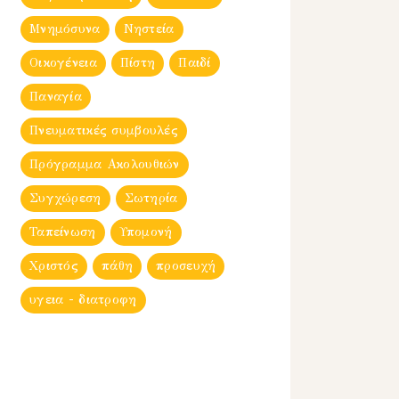
Μνημόσυνα
Νηστεία
Οικογένεια
Πίστη
Παιδί
Παναγία
Πνευματικές συμβουλές
Πρόγραμμα Ακολουθιών
Συγχώρεση
Σωτηρία
Ταπείνωση
Υπομονή
Χριστός
πάθη
προσευχή
υγεια - διατροφη