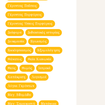
Γέροντας Παΐσιος
Γέροντας Πορφύριος
Γέροντας Ὀσιος Πορφύριος
Διάφορα
Διδακτικές ιστορίες
Δοκιμασία
Εγωισμός
Εκκλησιασμός
Εξομολόγηση
Θάνατος
Θεία Κοινωνία
Θεός
Θυμός
Ιατρικά
Κατάκριση
Λογισμοί
Λόγια Γερόντων
Μεγ. Βδομἀδα
Μεγ. Σαρακοστή
Μετάνοια