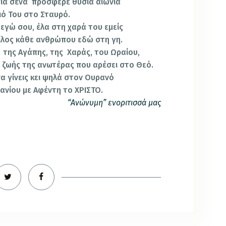
ια σένα
πρόσφερε θυσία αιώνια
ιό Του στο Σταυρό.
 εγώ σου, έλα στη χαρά του εμείς
φίλος κάθε ανθρώπου εδώ στη γη.
της Αγάπης, της
Χαράς, του Ωραίου,
ς ζωής της ανωτέρας που αρέσει στο Θεό.
α γίνεις κει ψηλά στον Ουρανό
ανίου με Αφέντη το ΧΡΙΣΤΟ.
“Ανώνυμη” ενοριτισσά μας