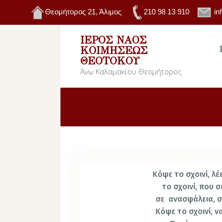
Θεομήτορος 21, Άλιμος
210 98 13 910
in
ΙΕΡΌΣ ΝΑΌΣ
ΚΟΙΜΉΣΕΩΣ
ΘΕΟΤΌΚΟΥ
Άνω Καλαμακίου Θεομήτορος
Κόψε το σχοινί, λέ
το σχοινί, που 
σε
ανασφάλεια, σ
Κόψε το σχοινί, ν