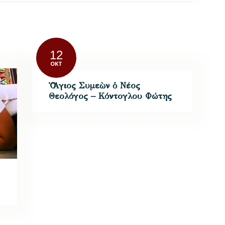
12
ΟΚΤ
Ὁ Ἅγιος Συμεὼν ὁ Νέος
Θεολόγος – Κόντογλου Φώτης