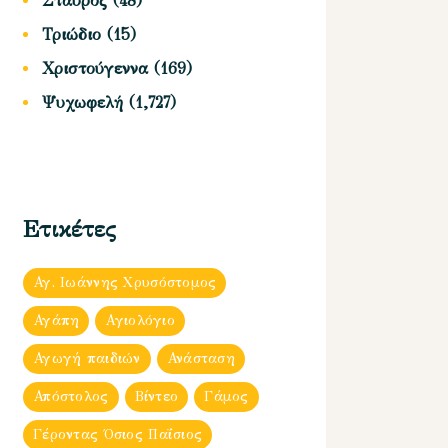
Σταυρός
(48)
Τριώδιο
(15)
Χριστούγεννα
(169)
Ψυχωφελή
(1,727)
Ετικέτες
Αγ. Ιωάννης Χρυσόστομος
Αγάπη
Αγιολόγιο
Αγωγή παιδιών
Ανάσταση
Απόστολος
Βίντεο
Γάμος
Γέροντας Όσιος Παΐσιος