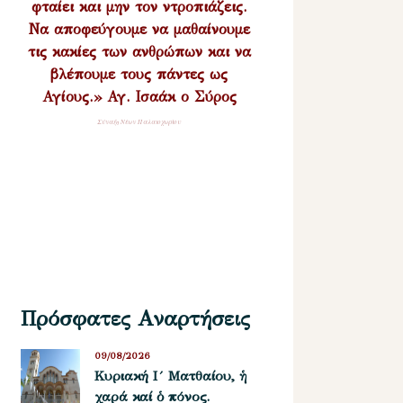
φταίει και μην τον ντροπιάζεις.
Να αποφεύγουμε να μαθαίνουμε
τις κακίες των ανθρώπων και να
βλέπουμε τους πάντες ως
Αγίους.» Αγ. Ισαάκ ο Σύρος
Σύναξη Νέων Παλαιοχωρίου
Πρόσφατες Αναρτήσεις
09/08/2026
Κυριακή Ι´ Ματθαίου, ἡ
χαρά καί ὁ πόνος.