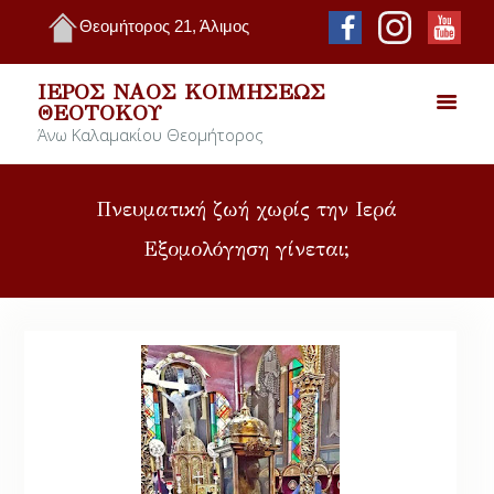
Θεομήτορος 21, Άλιμος
ΙΕΡΌΣ ΝΑΌΣ ΚΟΙΜΉΣΕΩΣ
ΘΕΟΤΌΚΟΥ
Άνω Καλαμακίου Θεομήτορος
Πνευματική ζωή χωρίς την Ιερά
Εξομολόγηση γίνεται;