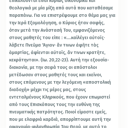
επικαλούνται είναι κυρίως οικονομικά και
θεολογικά με μία μίξη από αυτά που καταθέσαμε
παραπάνω. Για να επιστρέψουμε στο θέμα μας για
την Ιερά Εξομολόγηση, ο Κύριος ήταν σαφής,
όταν μετά την Ανάστασή Του, εμφανιζόμενος
στους μαθητές του είπε : «….καὶ λέγει αὐτοῖς·
λάβετε Πνεῦμα Ἅγιον· ἄν τινων ἀφῆτε τὰς
ἁμαρτίας, ἀφίενται αὐτοῖς, ἄν τινων κρατῆτε,
κεκράτηνται». (Ιω. 20,22-23). Αυτή την εξουσία-
διακονία, με την σειρά τους οι απόστολοι
μετέδωσαν στους μαθητές τους και εκείνοι,
στους επόμενους με την λεγόμενη «αποστολική
διαδοχή» μέχρι τις μέρες μας, στους
εντεταλμένους Κληρικούς, που έχουν επωμιστεί
από τους Επισκόπους τους την ευθύνη της
πνευματικής πατρότητος. Ποιοί είμαστε εμείς,
που με ελαφριά καρδιά, απορρίπτουμε αυτή την
οικονομία-φιλανθρωπία Του Θεού, με αυτό το