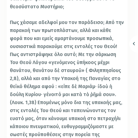
θεοσύστατο Μυστήριο;
Πως χάσαμε αδελφοί μου τον παράδεισο; Από την
παρακοή των πρωτοπλάστων, αλλά και κάθε
φορά που και εμείς αμαρτάνουμε προσωπικά,
ουσιαστικά παρακούμε στις εντολές του Θεού!
Πως αντιστράφηκε όλο αυτό; Με την σάρκωση
Του Θεού Λόγου «γενόμενος ὑπήκοος μέχρι
θανάτου, θανάτου δὲ σταυροῦ» ( Φιληππησίους
2,8), αλλά και από την Υπακοή της Παναγίας στο
θεϊκό θέλημα αφού : «είπε δὲ Μαριάμ· ἰδοὺ ἡ
δούλη Κυρίου· γένοιτό μοι κατὰ τὸ ῥῆμά σου».
(Λουκ. 1,38) Επομένως μόνο δια της υπακοής μας,
στις εντολές Του Θεού και ταπεινώνοντας τον
ευατό μας, όταν κάνουμε υπακοή στο πετραχήλι
κάποιου πνευματικού, ευθυγραμμιζόμαστε με
σωστές προϋποθέσεις στην πορεία της