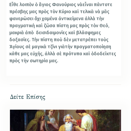
Εἶθε λοιπὸν ὁ ἅγιος Φανούριος νὰεἶναι πάντοτε
πρέσβης μας πρὸς τὸν Κύριο καὶ τελικὰ νὰ μᾶς
φανερώσει ὄχι χαμένα ἀντικείμενα ἀλλὰ τὴν
πραγματικὴ καὶ ζῶσα πίστη μας πρὸς τὸν Θεό,
μακριὰ ἀπὸ δεισιδαιμονίες καὶ βλάσφημες
δοξασίες. Τὴν πίστη ποὺ δὲν μετατρέπει τοὺς
Ἁγίους σὲ μαγικὰ τζίνι γιὰτὴν πραγματοποίηση
κάθε μας εὐχῆς, ἀλλὰ σὲ πρότυπα καὶ ὁδοδεῖκτες
πρὸς τὴν σωτηρία μας.
Δείτε Επίσης