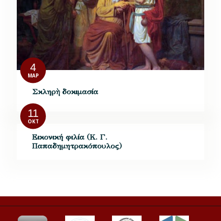
4
ΜΑΡ
Σκληρὴ δοκιμασία
11
ΟΚΤ
Εικονική φιλία (Κ. Γ.
Παπαδημητρακόπουλος)