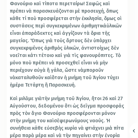
Φανούριο καὶ τίποτα περεταίρω! Σαφῶς καὶ
πρέπει νὰ παρασκευάζονται μὲ προσευχή, ὅπως
κάθε τί ποὺ προσφέρεται στὴν ἐκκλησία, ὅμως οἱ
συστάσεις περὶ συγκεκριμένων ἀριθμητικὰὑλικῶν
εἶναι ἀπαράδεκτες καὶ ἀγγίζουν τὰ ὅρια τῆς
μαγείας. Ὅπως γιὰ τοὺς ἄρτους δὲν ὑπάρχει
συγκεκριμένος ἀριθμὸς ὑλικῶν, ἀντιστοίχως δὲν
νοεῖται κάτι τέτοιο καὶ γιὰ τὶς φανουρόπιτες. Τὸ
μόνο ποὺ πρέπει νὰ προσεχθεῖ εἶναι νὰ μὴν
περιέχουν αὐγὰ ἢ γάλα, ὥστε νὰμποροῦν
νὰκαταλυθοῦν καὶὅταν ἡ μνήμη τοῦ Ἁγίου τύχει
ἡμέρα Τετάρτη ἢ Παρασκευή.
Καὶ μιλᾶμε γιὰτὴν μνήμη τοῦ Ἁγίου, ἤτοι 26 καὶ 27
Αὐγούστου, δεδομένου ὅτι ὡς δεῖγμα προσφορᾶς
πρὸς τὸν ἅγιο Φανούριο προσφέρονται μόνον
στὴν μνήμη του καὶσὲφερωνύμους ναούς. Ἡ
συνήθεια κάθε εὐσεβὴς κυρία νὰ φτιάχνει μιὰ πίτα
μέρα παρὰ μέρα καὶ νὰ τὴν πηγαίνει στὴν ἐνορία