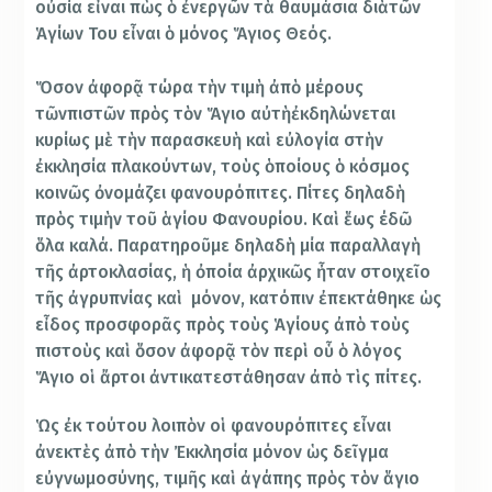
οὐσία εἶναι πὼς ὁ ἐνεργῶν τὰ θαυμάσια διὰτῶν
Ἁγίων Του εἶναι ὁ μόνος Ἅγιος Θεός.
Ὅσον ἀφορᾷ τώρα τὴν τιμὴ ἀπὸ μέρους
τῶνπιστῶν πρὸς τὸν Ἅγιο αὐτὴἐκδηλώνεται
κυρίως μὲ τὴν παρασκευὴ καὶ εὐλογία στὴν
ἐκκλησία πλακούντων, τοὺς ὁποίους ὁ κόσμος
κοινῶς ὀνομάζει φανουρόπιτες. Πίτες δηλαδὴ
πρὸς τιμὴν τοῦ ἁγίου Φανουρίου. Καὶ ἕως έδῶ
ὅλα καλά. Παρατηροῦμε δηλαδὴ μία παραλλαγὴ
τῆς ἀρτοκλασίας, ἡ ὀποία ἀρχικῶς ἦταν στοιχεῖο
τῆς ἀγρυπνίας καὶ μόνον, κατόπιν ἐπεκτάθηκε ὡς
εἶδος προσφορᾶς πρὸς τοὺς Ἁγίους ἀπὸ τοὺς
πιστοὺς καὶ ὅσον ἀφορᾷ τὸν περὶ οὗ ὁ λόγος
Ἅγιο οἱ ἄρτοι ἀντικατεστάθησαν ἀπὸ τὶς πίτες.
Ὡς ἐκ τούτου λοιπὸν οἱ φανουρόπιτες εἶναι
ἀνεκτὲς ἀπὸ τὴν Ἐκκλησία μόνον ὡς δεῖγμα
εὐγνωμοσύνης, τιμῆς καὶ ἀγάπης πρὸς τὸν ἅγιο