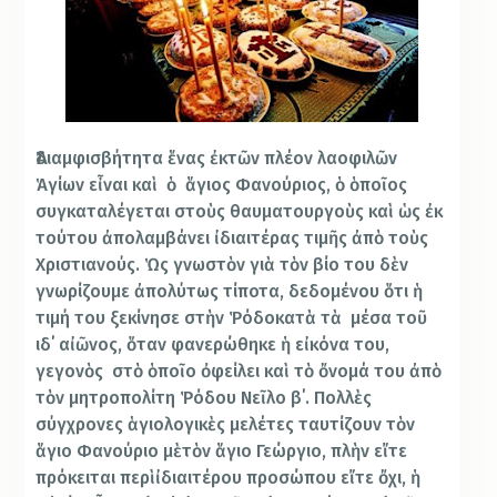
Ἀδιαμφισβήτητα ἕνας ἐκτῶν πλέον λαοφιλῶν
Ἁγίων εἶναι καὶ ὁ ἅγιος Φανούριος, ὁ ὁποῖος
συγκαταλέγεται στοὺς θαυματουργοὺς καὶ ὡς ἐκ
τούτου ἀπολαμβάνει ἰδιαιτέρας τιμῆς ἀπὸ τοὺς
Χριστιανούς. Ὡς γνωστὸν γιὰ τὸν βίο του δὲν
γνωρίζουμε ἀπολύτως τίποτα, δεδομένου ὅτι ἡ
τιμή του ξεκίνησε στὴν Ῥόδοκατὰ τὰ μέσα τοῦ
ιδ΄ αἰῶνος, ὅταν φανερώθηκε ἡ εἰκόνα του,
γεγονὸς στὸ ὁποῖο ὀφείλει καὶ τὸ ὄνομά του ἀπὸ
τὸν μητροπολίτη Ῥόδου Νεῖλο β΄. Πολλὲς
σύγχρονες ἁγιολογικὲς μελέτες ταυτίζουν τὸν
ἅγιο Φανούριο μὲτὸν ἅγιο Γεώργιο, πλὴν εἴτε
πρόκειται περὶἰδιαιτέρου προσώπου εἴτε ὄχι, ἡ