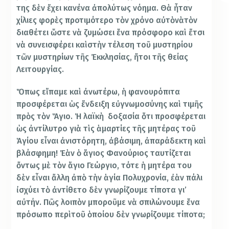
της δὲν ἔχει κανένα ἀπολύτως νόημα. Θὰ ἦταν
χίλιες φορὲς προτιμότερο τὸν χρόνο αὐτὸνὰτὸν
διαθέτει ὥστε νὰ ζυμώσει ἕνα πρόσφορο καὶ ἔτσι
νὰ συνεισφέρει καὶστὴν τέλεση τοῦ μυστηρίου
τῶν μυστηρίων τῆς Ἐκκλησίας, ἤτοι τῆς θείας
Λειτουργίας.
Ὅπως εἴπαμε καὶ ἀνωτέρω, ἡ φανουρόπιτα
προσφέρεται ὡς ἔνδειξη εὐγνωμοσύνης καὶ τιμῆς
πρὸς τὸν Ἅγιο. Ἡ λαϊκὴ δοξασία ὅτι προσφέρεται
ὡς ἀντίλυτρο γιὰ τὶς ἁμαρτίες τῆς μητέρας τοῦ
Ἁγίου εἶναι ἀνιστόρητη, ἀβάσιμη, ἀπαράδεκτη καὶ
βλάσφημη! Ἐὰν ὁ ἅγιος Φανούριος ταυτίζεται
ὄντως μὲ τὸν ἅγιο Γεώργιο, τότε ἡ μητέρα του
δὲν εἶναι ἄλλη ἀπὸ τὴν ἁγία Πολυχρονία, ἐὰν πάλι
ἰσχύει τὸ ἀντίθετο δὲν γνωρίζουμε τίποτα γι’
αὐτήν. Πῶς λοιπὸν μποροῦμε νὰ σπιλώνουμε ἕνα
πρόσωπο περὶτοῦ ὁποίου δὲν γνωρίζουμε τίποτα;