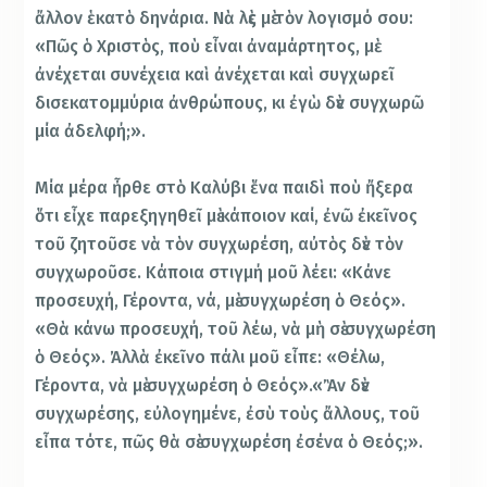
ἄλλον ἑκατὸ δηνάρια. Νὰ λὲς μὲ τὸν λογισμό σου:
«Πῶς ὁ Χριστὸς, ποὺ εἶναι ἀναμάρτητος, μὲ
ἀνέχεται συνέχεια καὶ ἀνέχεται καὶ συγχωρεῖ
δισεκατομμύρια ἀνθρώπους, κι ἐγὼ δὲν συγχωρῶ
μία ἀδελφή;».
Μία μέρα ἦρθε στὸ Καλύβι ἕνα παιδὶ ποὺ ἤξερα
ὅτι εἶχε παρεξηγηθεῖ μὲ κάποιον καί, ἐνῶ ἐκεῖνος
τοῦ ζητοῦσε νὰ τὸν συγχωρέση, αὐτὸς δὲν τὸν
συγχωροῦσε. Κάποια στιγμή μοῦ λέει: «Κάνε
προσευχή, Γέροντα, νά, μὲ συγχωρέση ὁ Θεός».
«Θὰ κάνω προσευχή, τοῦ λέω, νὰ μὴ σὲ συγχωρέση
ὁ Θεός». Ἀλλὰ ἐκεῖνο πάλι μοῦ εἶπε: «Θέλω,
Γέροντα, νὰ μὲ συγχωρέση ὁ Θεός».«Ἂν δὲν
συγχωρέσης, εὐλογημένε, ἐσὺ τοὺς ἄλλους, τοῦ
εἶπα τότε, πῶς θὰ σὲ συγχωρέση ἐσένα ὁ Θεός;».