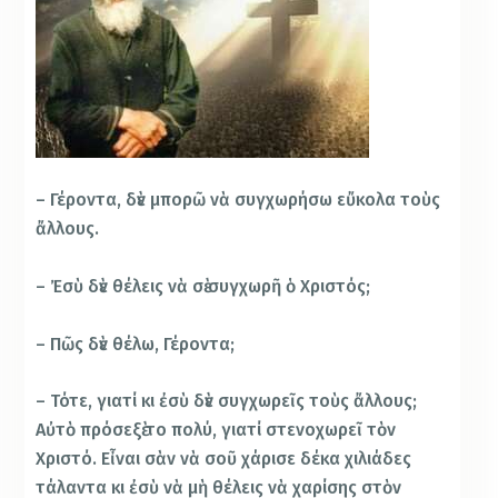
– Γέροντα, δὲν μπορῶ νὰ συγχωρήσω εὔκολα τοὺς
ἄλλους.
– Ἐσὺ δὲν θέλεις νὰ σὲ συγχωρῆ ὁ Χριστός;
– Πῶς δὲν θέλω, Γέροντα;
– Τότε, γιατί κι ἐσὺ δὲν συγχωρεῖς τοὺς ἄλλους;
Αὐτὸ πρόσεξὲ το πολύ, γιατί στενοχωρεῖ τὸν
Χριστό. Εἶναι σὰν νὰ σοῦ χάρισε δέκα χιλιάδες
τάλαντα κι ἐσὺ νὰ μὴ θέλεις νὰ χαρίσης στὸν