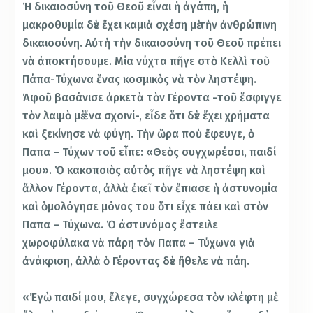
Ἡ δικαιοσύνη τοῦ Θεοῦ εἶναι ἡ ἀγάπη, ἡ
μακροθυμία δὲν ἔχει καμιὰ σχέση μὲ τὴν ἀνθρώπινη
δικαιοσύνη. Αὐτὴ τὴν δικαιοσύνη τοῦ Θεοῦ πρέπει
νὰ ἀποκτήσουμε. Μία νύχτα πῆγε στὸ Κελλὶ τοῦ
Πάπα-Τύχωνα ἕνας κοσμικὸς νὰ τὸν ληστέψη.
Ἀφοῦ βασάνισε ἀρκετὰ τὸν Γέροντα -τοῦ ἕσφιγγε
τὸν λαιμὸ μὲ ἕνα σχοινί-, εἶδε ὅτι δὲν ἔχει χρήματα
καὶ ξεκίνησε νὰ φύγη. Τὴν ὥρα ποὺ ἔφευγε, ὁ
Παπα – Τύχων τοῦ εἶπε: «Θεὸς συγχωρέσοι, παιδί
μου». Ὁ κακοποιὸς αὐτὸς πῆγε νὰ ληστέψη καὶ
ἄλλον Γέροντα, ἀλλὰ ἐκεῖ τὸν ἔπιασε ἡ ἀστυνομία
καὶ ὁμολόγησε μόνος του ὅτι εἶχε πάει καὶ στὸν
Παπα – Τύχωνα. Ὁ ἀστυνόμος ἔστειλε
χωροφύλακα νὰ πάρη τὸν Παπα – Τύχωνα γιὰ
ἀνάκριση, ἀλλὰ ὁ Γέροντας δὲν ἤθελε νὰ πάη.
«Ἐγὼ παιδί μου, ἔλεγε, συγχώρεσα τὸν κλέφτη μὲ