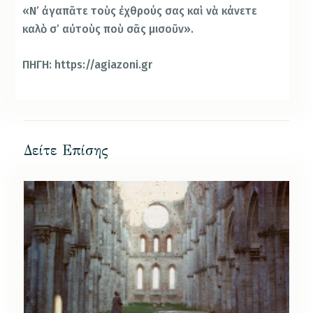
«Ν’ ἀγαπᾶτε τοὺς ἐχθρούς σας καὶ νὰ κάνετε
καλὸ σ’ αὐτοὺς ποὺ σᾶς μισοῦν».
ΠΗΓΗ: https://agiazoni.gr
Δείτε Επίσης