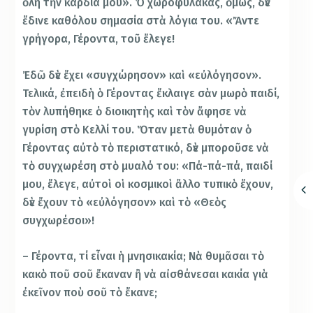
ὅλη τὴν καρδιά μου». Ὁ χωροφύλακας, ὅμως, δὲν
ἔδινε καθόλου σημασία στὰ λόγια του. «Ἄντε
γρήγορα, Γέροντα, τοῦ ἔλεγε!
Ἐδῶ δὲν ἔχει «συγχώρησον» καὶ «εὐλόγησον».
Τελικά, ἐπειδὴ ὁ Γέροντας ἔκλαιγε σὰν μωρὸ παιδί,
τὸν λυπήθηκε ὁ διοικητὴς καὶ τὸν ἄφησε νὰ
γυρίση στὸ Κελλί του. Ὅταν μετὰ θυμόταν ὁ
Γέροντας αὐτὸ τὸ περιστατικό, δὲν μποροῦσε νὰ
τὸ συγχωρέση στὸ μυαλό του: «Πά-πά-πά, παιδί
μου, ἔλεγε, αὐτοὶ οἱ κοσμικοὶ ἄλλο τυπικὸ ἔχουν,
δὲν ἔχουν τὸ «εὐλόγησον» καὶ τὸ «Θεὸς
συγχωρέσοι»!
– Γέροντα, τί εἶναι ἡ μνησικακία; Νὰ θυμᾶσαι τὸ
κακὸ ποῦ σοῦ ἔκαναν ἢ νὰ αἰσθάνεσαι κακία γιὰ
ἐκεῖνον ποὺ σοῦ τὸ ἔκανε;