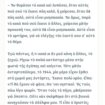
– Ἂν θυμᾶσαι τὸ κακὸ καὶ λυπᾶσαι, ὅταν αὐτὸς
πού σοῦ τὸ ἔκανε πάη καλά, ἢ χαίρεσαι, ὅταν δὲν
πάη καλά, αὐτὸ εἶναι μνησικακία. Ἂν ὅμως, παρὰ
τὸ κακὸ πού σοῦ ἔκανε ὁ ἄλλος, χαίρεσαι μὲ τὴν
προκοπή του, αὐτὸ δὲν εἶναι μνησικακία. Αὐτὰ εἶναι
τὰ κριτήρια, γιὰ νὰ ἐλέγξης τὸν ἑαυτό σου σ’ αὐτὸ
τὸ θέμα.
Ἐγὼ πάντως, ὅ,τι κακὸ κι ἄν μοῦ κάνη ὁ ἄλλος, τὸ
ξεχνῶ. Ρίχνω τὸ παλιὸ κατάστιχο μέσα στὴν
φωτιὰ τῆς ἀγάπης καὶ καίγεται. Τότε μὲ τὸν
ἀνταρτοπόλεμο, τὸ 1944, μία μέρα εἶχαν ἔρθει
στὸ χωριό μας ἀντάρτες. Ἔκανε πολὺ κρύο. Εἶπα:
«Τί θὰ ἔχουν νὰ φᾶνε; Θα ‘ναι νηστικοί. Ἂς τοὺς
πάω λίγο ψωμί». Ὅταν τοὺς τὸ πῆγα, μὲ πέρασαν
γιὰ ὕποπτο. Οὔτε κὰν σκέφθηκα ὅτι στὰ βουνὰ
κυνηγοῦσαν τὰ ἀδέλφια μου. Τί εἶπε ὁ Χριστός;