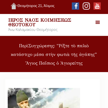
Θεομήτορος 21, Άλιμος
ΙΕΡΌΣ ΝΑΌΣ ΚΟΙΜΉΣΕΩΣ
ΘΕΟΤΌΚΟΥ
Άνω Καλαμακίου Θεομήτορος
Περὶ Συγχώρεσης: “Ρίξτε τὸ παλιὸ
κατάστιχο μέσα στὴν φωτιὰ τῆς ἀγάπης”
Ἅγιος Παΐσιος ὁ Ἁγιορείτης