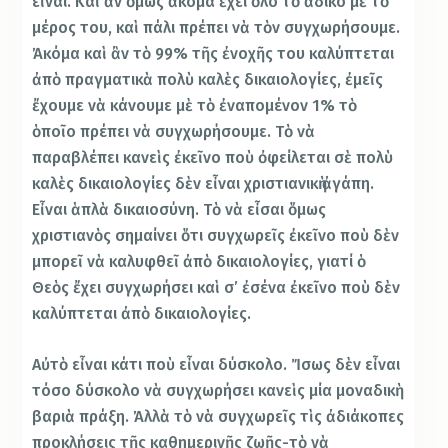
εἶναι. Καὶ ἂν ὅμως ἀκόμα ἔχει ὅλο τὸ ἄδικο μὲ τὸ
μέρος του, καὶ πάλι πρέπει νὰ τὸν συγχωρήσουμε.
Ἀκόμα καὶ ἂν τὸ 99% τῆς ἐνοχῆς του καλύπτεται
ἀπὸ πραγματικὰ πολὺ καλὲς δικαιολογίες, ἐμεῖς
ἔχουμε νὰ κάνουμε μὲ τὸ ἐναπομένον 1% τὸ
ὁποῖο πρέπει νὰ συγχωρήσουμε. Τὸ νὰ
παραβλέπει κανεὶς ἐκεῖνο ποὺ ὀφείλεται σὲ πολὺ
καλὲς δικαιολογίες δὲν εἶναι χριστιανικὴ ἀγάπη.
Εἶναι ἁπλὰ δικαιοσύνη. Τὸ νὰ εἶσαι ὅμως
χριστιανὸς σημαίνει ὅτι συγχωρεῖς ἐκεῖνο ποὺ δὲν
μπορεῖ νὰ καλυφθεῖ ἀπὸ δικαιολογίες, γιατί ὁ
Θεὸς ἔχει συγχωρήσει καὶ σ’ ἐσένα ἐκεῖνο ποὺ δὲν
καλύπτεται ἀπὸ δικαιολογίες.
Αὐτὸ εἶναι κάτι ποὺ εἶναι δύσκολο. Ἴσως δὲν εἶναι
τόσο δύσκολο νὰ συγχωρήσει κανεὶς μία μοναδικὴ
βαριὰ πράξη. Ἀλλὰ τὸ νὰ συγχωρεῖς τὶς ἀδιάκοπες
προκλήσεις τῆς καθημερινῆς ζωῆς-τὸ νὰ