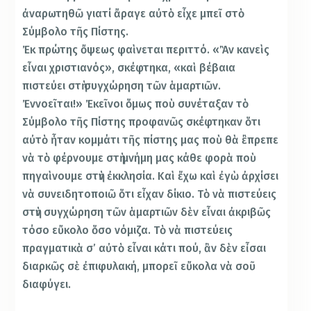
ἀναρωτηθῶ γιατί ἄραγε αὐτὸ εἶχε μπεῖ στὸ
Σύμβολο τῆς Πίστης.
Ἐκ πρώτης ὄψεως φαὶνεται περιττό. «Ἂν κανεὶς
εἶναι χριστιανός», σκέφτηκα, «καὶ βέβαια
πιστεύει στὴ συγχώρηση τῶν ἁμαρτιῶν.
Ἐννοεῖται!» Ἐκεῖνοι ὅμως ποὺ συνέταξαν τὸ
Σύμβολο τῆς Πίστης προφανῶς σκέφτηκαν ὅτι
αὐτὸ ἦταν κομμάτι τῆς πίστης μας ποὺ θὰ ἒπρεπε
νὰ τὸ φέρνουμε στὴ μνήμη μας κάθε φορὰ ποὺ
πηγαὶνουμε στὴν ἐκκλησία. Καὶ ἔχω καὶ ἐγὼ ἀρχίσει
νὰ συνειδητοποιῶ ὅτι εἶχαν δίκιο. Τὸ νὰ πιστεύεις
στὴν συγχώρηση τῶν ἁμαρτιῶν δὲν εἶναι ἀκριβῶς
τόσο εὔκολο ὅσο νόμιζα. Τὸ νὰ πιστεύεις
πραγματικὰ σ’ αὐτὸ εἶναι κάτι πού, ἂν δὲν εἶσαι
διαρκῶς σὲ ἐπιφυλακή, μπορεῖ εὔκολα νὰ σοῦ
διαφύγει.