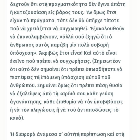
δεχτοῦν ὅτι στὴν πραγματικότητα δὲν ἔγινε ἀπάτη
ἢ κατεξουσίαση εἰς βάρος τους. Ἂν ὅμως ἔτσι
εἶχαν τὰ πράγματα, τότε δὲν θὰ ὑπῆρχε τίποτε
ποὺ νὰ χρειάζεται νὰ συγχωρηθεῖ. Ἑξακολουθοῦν
νὰ ἐπαναλαμβάνουν, «ἀλλά σοῦ ἐξηγῶ ὅτι ὁ
ἂνθρωπος αὐτὸς παρέβη μία πολὺ σοβαρὴ
ὑπόσχεση». Ἀκριβῶς ἔτσι εἶναι! Καὶ αὐτὸ εἶναι
ἐκεῖνο ποὺ πρέπει νὰ συγχωρήσεις. (Σημειωτέον
ὅτι αὐτὸ δὲν σημαίνει ὅτι πρέπει ὁπωσδήποτε νὰ
πιστέψεις τὴν ἑπόμενη ὑπόσχεση αὐτοῦ τοῦ
ἀνθρώπου. Σημαὶνει ὅμως ὅτι πρέπει πάσῃ θυσία
νὰ ἐξαλείψεις ἀπὸ τὴν καρδιά σου κάθε γεύση
ἀγανάκτησης, κάθε ἐπιθυμία νὰ τὸν ὑποβιβάσεις
ἢ νὰ τὸν πληγώσεις ἢ νὰ τοῦ ἀνταποδώσεις τὸ
κακό).
Ἡ διαφορὰ ἀνάμεσα σ’ αὐτὴ τὴν περίπτωση καὶ στὴν