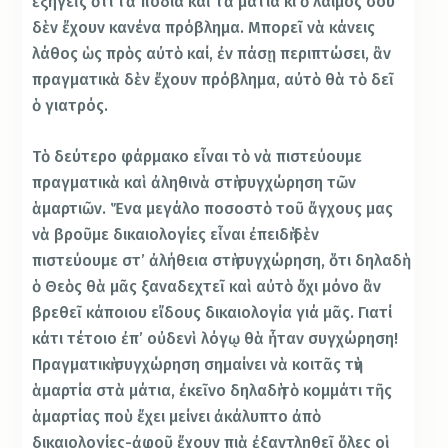
ἐξηγεῖς ὅτι τὰ πόδια καὶ τὰ μάτια κι ὁ λαιμός σου
δὲν ἔχουν κανένα πρόβλημα. Μπορεῖ νὰ κάνεις
λάθος ὡς πρὸς αὐτὸ καί, ἐν πάσῃ περιπτώσει, ἂν
πραγματικὰ δὲν ἔχουν πρόβλημα, αὐτὸ θὰ τὸ δεῖ
ὁ γιατρός.
Τὸ δεύτερο φάρμακο εἶναι τὸ νὰ πιστεύουμε
πραγματικὰ καὶ ἀληθινὰ στὴ συγχώρηση τῶν
ἁμαρτιῶν. Ἕνα μεγάλο ποσοστὸ τοῦ ἄγχους μας
νὰ βροῦμε δικαιολογίες εἶναι ἐπειδὴ δὲν
πιστεύουμε στ’ ἀλήθεια στὴ συγχώρηση, ὅτι δηλαδὴ
ὁ Θεὸς θὰ μᾶς ξαναδεχτεῖ καὶ αὐτὸ ὄχι μόνο ἂν
βρεθεῖ κάποιου εἴδους δικαιολογία γιά μᾶς. Γιατί
κάτι τέτοιο ἐπ’ οὐδενὶ λόγῳ θὰ ἦταν συγχώρηση!
Πραγματικὴ συγχώρηση σημαίνει νὰ κοιτᾶς τὴν
ἁμαρτία στὰ μάτια, ἐκεῖνο δηλαδὴ τὸ κομμάτι τῆς
ἁμαρτίας ποὺ ἔχει μείνει ἀκάλυπτο ἀπὸ
δικαιολογίες-ἀφοῦ ἔχουν πιὰ ἐξαντληθεῖ ὅλες οἱ