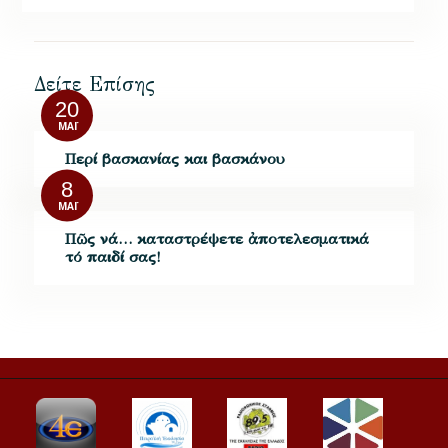
Δείτε Επίσης
20
ΜΆΙ
Περί βασκανίας και βασκάνου
8
ΜΆΙ
Πῶς νά… καταστρέψετε ἀποτελεσματικά
τό παιδί σας!