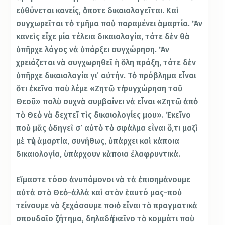
εὐθύνεται κανείς, ὅποτε δικαιολογεῖται. Καὶ
συγχωρεῖται τὸ τμῆμα ποὺ παραμένει ἁμαρτία. Ἂν
κανεὶς εἶχε μία τέλεια δικαιολογία, τότε δὲν θὰ
ὑπῆρχε λόγος νὰ ὑπάρξει συγχώρηση. Ἂν
χρειάζεται νὰ συγχωρηθεῖ ἡ ὅλη πράξη, τότε δὲν
ὑπῆρχε δικαιολογία γι’ αὐτήν. Τὸ πρόβλημα εἶναι
ὅτι ἐκεῖνο ποὺ λέμε «Ζητῶ τὴ συγχώρηση τοῦ
Θεοῦ» πολὺ συχνὰ συμβαίνει νὰ εἶναι «Ζητῶ ἀπὸ
τὸ Θεὸ νὰ δεχτεῖ τὶς δικαιολογίες μου». Ἐκεῖνο
ποὺ μᾶς ὁδηγεῖ σ’ αὐτὸ τὸ σφάλμα εἶναι ὅ,τι μαζὶ
μὲ τὴν ἁμαρτία, συνήθως, ὑπάρχει καὶ κάποια
δικαιολογία, ὑπάρχουν κὰποια ἐλαφρυντικά.
Εἴμαστε τόσο ἀνυπόμονοι νὰ τὰ ἐπισημὰνουμε
αὐτὰ στὸ Θεὸ-ἀλλὰ καὶ στὸν ἑαυτό μας-ποὺ
τείνουμε νὰ ξεχάσουμε ποιὸ εἶναι τὸ πραγματικὰ
σπουδαῖο ζήτημα, δηλαδὴ ἐκεῖνο τὸ κομμάτι ποὺ