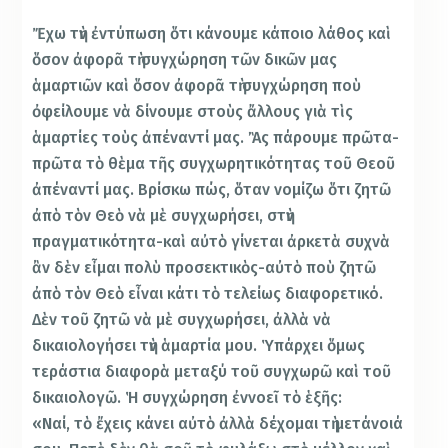
Ἔχω τὴν ἐντύπωση ὅτι κάνουμε κάποιο λάθος καὶ
ὅσον ἀφορᾶ τὴ συγχώρηση τῶν δικῶν μας
ἁμαρτιῶν καὶ ὅσον ἀφορᾶ τὴ συγχώρηση ποὺ
ὀφείλουμε νὰ δίνουμε στοὺς ἄλλους γιὰ τὶς
ἁμαρτίες τοὺς ἀπέναντί μας. Ἂς πάρουμε πρῶτα-
πρῶτα τὸ θὲμα τῆς συγχωρητικότητας τοῦ Θεοῦ
ἀπέναντί μας. Βρίσκω πώς, ὅταν νομίζω ὅτι ζητῶ
ἀπὸ τὸν Θεὸ νὰ μὲ συγχωρήσει, στὴν
πραγματικότητα-καὶ αὐτὸ γίνεται ἀρκετὰ συχνὰ
ἂν δὲν εἶμαι πολὺ προσεκτικὸς-αὐτὸ ποὺ ζητῶ
ἀπὸ τὸν Θεὸ εἶναι κάτι τὸ τελείως διαφορετικό.
Δὲν τοῦ ζητῶ νὰ μὲ συγχωρήσει, ἀλλὰ νὰ
δικαιολογήσει τὴν ἁμαρτία μου. Ὑπάρχει ὅμως
τεράστια διαφορὰ μεταξύ τοῦ συγχωρῶ καὶ τοῦ
δικαιολογῶ. Ἡ συγχώρηση ἐννοεῖ τὸ ἑξῆς:
«Ναί, τὸ ἔχεις κάνει αὐτὸ ἀλλὰ δέχομαι τὴ μετάνοιά