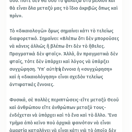
σου. Ποτὲ δὲν θὰ σοῦ τὸ φυλάξω στὸ μέλλον καὶ
θὰ εἶναι ὅλα μεταξύ μας τὸ ἴδιο ἀκριβῶς ὅπως καὶ
πρίν».
Τὸ «δικαιολογῶ» ὅμως σημαίνει κάτι τὸ τελείως
διαφορετικό. Σημαίνει: «Βλέπω ὅτι δὲν μποροῦσες
νὰ κάνεις ἀλλιῶς ἢ βλέπω ὅτι δὲν τὸ ἤθελες.
Πραγματικὰ δὲν φταῖς». Ἀλλά, ἂν πραγματικὰ δὲν
φταῖς, τότε δὲν ὑπάρχει καὶ λόγος νὰ ὑπάρξει
συγχώρηση. Ὑπ’ αὐτὴ τὴν ἔννοια ἡ «συγχώρηση»
καὶ ἡ «δικαιολόγηση» εἶναι σχεδὸν τελείως
ἀντιφατικὲς ἔννοιες.
Φυσικά, σὲ πολλὲς περιπτώσεις-εἴτε μεταξὺ Θεοῦ
καὶ ἀνθρώπου εἴτε ἀνθρώπων μεταξύ τους-
ἐνδέχεται νὰ ὑπάρχει καὶ τὸ ἕνα καὶ τὸ ἄλλο. Ἕνα
τμῆμα ἀπὸ κεῖνο ποὺ ἀρχικὰ φαινόταν νὰ εἶναι
ἁμαρτία καταλήγει νὰ εἶναι κάτι γιὰ τὸ ὁποῖο δὲν