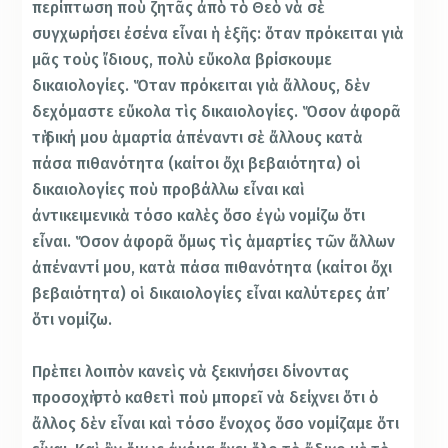
περίπτωση ποὺ ζητᾶς ἀπὸ τὸ Θεὸ νὰ σὲ
συγχωρήσει ἐσένα εἶναι ἡ ἑξῆς: ὅταν πρόκειται γιὰ
μᾶς τοὺς ἴδιους, πολὺ εὔκολα βρίσκουμε
δικαιολογίες. Ὅταν πρόκειται γιὰ ἄλλους, δὲν
δεχόμαστε εὔκολα τὶς δικαιολογίες. Ὅσον ἀφορᾶ
τὴ δική μου ἁμαρτία ἀπέναντι σὲ ἄλλους κατὰ
πάσα πιθανότητα (καίτοι ὄχι βεβαιότητα) οἱ
δικαιολογίες ποὺ προβάλλω εἶναι καὶ
ἀντικειμενικὰ τόσο καλὲς ὅσο ἐγὼ νομίζω ὅτι
εἶναι. Ὅσον ἀφορᾶ ὅμως τὶς ἁμαρτίες τῶν ἄλλων
ἀπέναντί μου, κατὰ πάσα πιθανότητα (καίτοι ὄχι
βεβαιότητα) οἱ δικαιολογίες εἶναι καλύτερες ἀπ’
ὅτι νομίζω.
Πρὲπει λοιπὸν κανεὶς νὰ ξεκινήσει δίνοντας
προσοχὴ στὸ καθετὶ ποὺ μπορεῖ νὰ δείχνει ὅτι ὁ
ἄλλος δὲν εἶναι καὶ τόσο ἔνοχος ὅσο νομίζαμε ὅτι