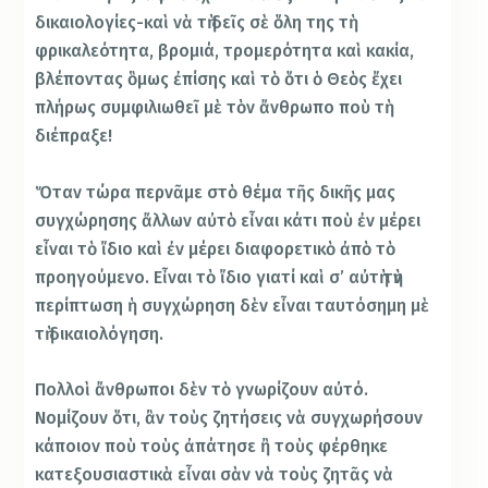
δικαιολογίες-καὶ νὰ τὴ δεῖς σὲ ὅλη της τὴ
φρικαλεότητα, βρομιά, τρομερότητα καὶ κακία,
βλέποντας ὃμως ἐπίσης καὶ τὸ ὅτι ὁ Θεὸς ἔχει
πλήρως συμφιλιωθεῖ μὲ τὸν ἄνθρωπο ποὺ τὴ
διέπραξε!
Ὅταν τώρα περνᾶμε στὸ θέμα τῆς δικῆς μας
συγχώρησης ἄλλων αὐτὸ εἶναι κάτι ποὺ ἐν μέρει
εἶναι τὸ ἴδιο καὶ ἐν μέρει διαφορετικὸ ἀπὸ τὸ
προηγούμενο. Εἶναι τὸ ἴδιο γιατί καὶ σ’ αὐτὴ τὴν
περίπτωση ἡ συγχώρηση δὲν εἶναι ταυτόσημη μὲ
τὴ δικαιολόγηση.
Πολλοὶ ἄνθρωποι δὲν τὸ γνωρίζουν αὐτό.
Νομίζουν ὅτι, ἂν τοὺς ζητήσεις νὰ συγχωρήσουν
κάποιον ποὺ τοὺς ἀπάτησε ἢ τοὺς φέρθηκε
κατεξουσιαστικὰ εἶναι σὰν νὰ τοὺς ζητᾶς νὰ