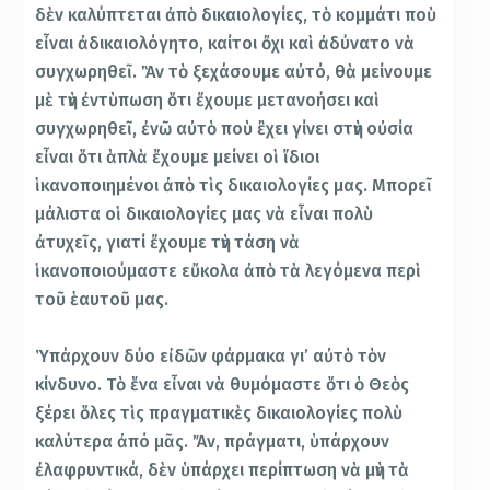
δὲν καλύπτεται ἀπὸ δικαιολογίες, τὸ κομμάτι ποὺ
εἶναι ἀδικαιολόγητο, καίτοι ὄχι καὶ ἀδύνατο νὰ
συγχωρηθεῖ. Ἂν τὸ ξεχάσουμε αὐτό, θὰ μείνουμε
μὲ τὴν ἐντὺπωση ὅτι ἔχουμε μετανοήσει καὶ
συγχωρηθεῖ, ἐνῶ αὐτὸ ποὺ ἒχει γίνει στὴν οὐσία
εἶναι ὅτι ἁπλὰ ἔχουμε μείνει οἱ ἴδιοι
ἱκανοποιημένοι ἀπὸ τὶς δικαιολογίες μας. Μπορεῖ
μάλιστα οἱ δικαιολογίες μας νὰ εἶναι πολὺ
ἀτυχεῖς, γιατί ἔχουμε τὴν τάση νὰ
ἱκανοποιούμαστε εὔκολα ἀπὸ τὰ λεγόμενα περὶ
τοῦ ἑαυτοῦ μας.
Ὑπάρχουν δύο εἰδῶν φάρμακα γι’ αὐτὸ τὸν
κίνδυνο. Τὸ ἕνα εἶναι νὰ θυμόμαστε ὅτι ὁ Θεὸς
ξέρει ὅλες τὶς πραγματικὲς δικαιολογίες πολὺ
καλύτερα ἀπό μᾶς. Ἄν, πράγματι, ὑπάρχουν
ἐλαφρυντικά, δὲν ὑπάρχει περίπτωση νὰ μὴν τὰ