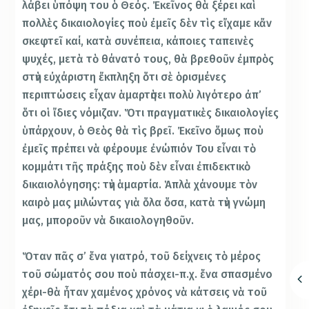
λάβει ὑπόψη του ὁ Θεός. Ἐκεῖνος θὰ ξέρει καὶ
πολλὲς δικαιολογίες ποὺ ἐμεῖς δὲν τὶς εἴχαμε κἄν
σκεφτεῖ καί, κατὰ συνέπεια, κάποιες ταπεινὲς
ψυχές, μετὰ τὸ θάνατό τους, θὰ βρεθοῦν ἐμπρὸς
στὴν εὐχάριστη ἔκπληξη ὅτι σὲ ὁρισμένες
περιπτώσεις εἶχαν ἁμαρτὴσει πολὺ λιγότερο ἀπ’
ὅτι οἱ ἴδιες νόμιζαν. Ὅτι πραγματικὲς δικαιολογίες
ὑπάρχουν, ὁ Θεὸς θὰ τὶς βρεῖ. Ἐκεῖνο ὅμως ποὺ
ἐμεῖς πρέπει νὰ φέρουμε ἐνώπιόν Του εἶναι τὸ
κομμάτι τῆς πράξης ποὺ δὲν εἶναι ἐπιδεκτικὸ
δικαιολόγησης: τὴν ἁμαρτία. Ἁπλὰ χάνουμε τὸν
καιρὸ μας μιλώντας γιὰ ὅλα ὅσα, κατὰ τὴν γνώμη
μας, μποροῦν νὰ δικαιολογηθοῦν.
Ὅταν πᾶς σ’ ἕνα γιατρό, τοῦ δείχνεις τὸ μέρος
τοῦ σώματός σου ποὺ πάσχει-π.χ. ἕνα σπασμένο
χέρι-θὰ ἦταν χαμένος χρόνος νὰ κάτσεις νὰ τοῦ