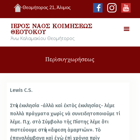
Θεομήτορος 21, Άλιμος
ΙΕΡΌΣ ΝΑΌΣ ΚΟΙΜΉΣΕΩΣ
ΘΕΟΤΌΚΟΥ
Άνω Καλαμακίου Θεομήτορος
Περὶ συγχωρήσεως
Lewis C.S.
Στὴν ἐκκλησία -ἀλλὰ καὶ ἐκτὸς ἐκκλησίας- λέμε
πολλὰ πράγματα χωρὶς νὰ συνειδητοποιοῦμε τί
λέμε. Π.χ. στὸ Σύμβολο τῆς Πίστης λέμε ὅτι
πιστεύουμε στὴν «ἄφεση ἁμαρτιῶν». Τὸ
ἐπαναλάμβανα καὶ ἐγὼ ἐπὶ χρόνια πρὶν