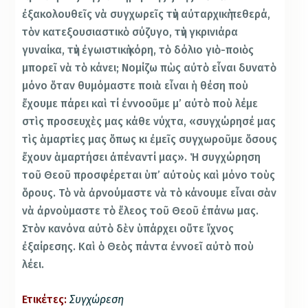
ἐξακολουθεῖς νὰ συγχωρεῖς τὴν αὐταρχικὴ πεθερά,
τὸν κατεξουσιαστικὸ σύζυγο, τὴν γκρινιάρα
γυναίκα, τὴν ἐγωιστικὴ κόρη, τὸ δόλιο γιὸ-ποιὸς
μπορεῖ νὰ τὸ κάνει; Νομίζω πὼς αὐτὸ εἶναι δυνατὸ
μόνο ὅταν θυμόμαστε ποιὰ εἶναι ἡ θέση ποὺ
ἔχουμε πάρει καὶ τί ἐννοοῦμε μ’ αὐτὸ ποὺ λέμε
στὶς προσευχὲς μας κάθε νύχτα, «συγχώρησέ μας
τὶς ἁμαρτίες μας ὅπως κι ἐμεῖς συγχωροῦμε ὅσους
ἔχουν ἁμαρτήσει ἀπέναντί μας». Ἡ συγχώρηση
τοῦ Θεοῦ προσφέρεται ὑπ’ αὐτοὺς καὶ μόνο τοὺς
ὅρους. Τὸ νὰ ἀρνούμαστε νὰ τὸ κάνουμε εἶναι σὰν
νὰ ἀρνοὺμαστε τὸ ἔλεος τοῦ Θεοῦ ἐπάνω μας.
Στὸν κανόνα αὐτὸ δὲν ὑπάρχει οὔτε ἴχνος
ἐξαίρεσης. Καὶ ὁ Θεὸς πάντα ἐννοεῖ αὐτὸ ποὺ
λέει.
Ετικέτες:
Συγχώρεση