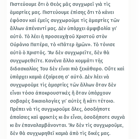
Πιστεύουμε ὅτι ὁ Θεὸς μᾶς συγχωρεῖ γιὰ τὶς
ἁμαρτίες μας. Πιστεύουμε ἐπὶσης ὅτι τὸ κάνει
ἐφόσον καὶ ἐμεῖς συγχωροῦμε τὶς ἁμαρτίες τῶν
ἄλλων ἀπέναντί μας. Δὲν ὑπάρχει ἀμφιβολία γι’
αὐτό. Τὸ λέει ἡ προσευχὴ τοῦ Χριστοῦ στὸν
Οὐράνιο Πατέρα, τὸ «Πάτερ ἡμῶν». Τὸ τόνισε
αὐτὸ ὁ Χριστός. Ἂν δὲν συγχωρεῖτε, δὲν θὰ
συγχωρεθεῖτε. Κανένα ἄλλο κομμάτι τῆς
διδασκαλίας Του δὲν εἶναι πιὸ ξεκάθαρο. Οὔτε καὶ
ὑπάρχει καμιὰ ἐξαίρεση σ’ αὐτό. Δὲν λέει νὰ
συγχωροῦμε τὶς ἁμαρτίες τῶν ἄλλων ὅταν δὲν
εἶναι τόσο ἀποκρουστικὲς ἢ ὅταν ὑπάρχουν
σοβαρὲς δικαιολογίες γι’ αὐτὲς ἢ κάτι τέτοιο.
Πρέπει νὰ τὶς συγχωροῦμε ὅλες, ὁσοδήποτε
ἀπαίσιες καὶ φρικτὲς κι ἂν εἶναι, ὁσοδήποτε συχνὰ
κι ἂν ἐπαναλαμβάνονται. Ἂν δὲν τὶς συγχωροῦμε,
δὲν θὰ συγχωρηθεῖ καμιὰ ἀπὸ τὶς δικές μας.