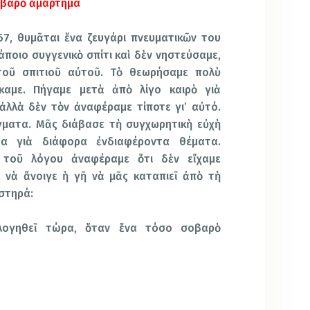
βαρὸ ἁμάρτημα
7, θυμᾶται ἕνα ζευγάρι πνευματικῶν του
άποιο συγγενικὸ σπίτι καὶ δὲν νηστεύσαμε,
οῦ σπιτιοῦ αὐτοῦ. Τὸ θεωρήσαμε πολὺ
καμε. Πήγαμε μετὰ ἀπὸ λίγο καιρὸ γιὰ
ἀλλὰ δὲν τὸν ἀναφέραμε τίποτε γι’ αὐτό.
ματα. Μᾶς διάβασε τὴ συγχωρητικὴ εὐχὴ
τα γιὰ διάφορα ἐνδιαφέροντα θέματα.
 τοῦ λόγου ἀναφέραμε ὅτι δὲν εἴχαμε
 νὰ ἄνοιγε ἡ γῆ νὰ μᾶς καταπιεῖ ἀπὸ τὴ
ὐστηρά:
ολογηθεῖ τώρα, ὅταν ἕνα τόσο σοβαρὸ