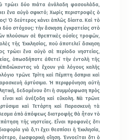
οὺ τρώει δύο πιάτα ἀνάλαδη φασουλάδα,
ώει ἕνα αὐγὸ σφικτό; Χωρὶς περιστροφὲς ὁ
ς! Ὁ δεύτερος κάνει ἁπλῶς δίαιτα. Καὶ τὸ
ει δύο στόχους: τὴν ἄσκηση ἐγκρατείας στὸ
ῶν πλούσιων σὲ θρεπτικὲς οὐσίες τροφῶν,
ολὲς τῆς Ἐκκλησίας, ποὺ ἀποτελεῖ ἄσκηση
ος τρώει ἕνα αὐγὸ σὲ περίοδο νηστείας,
είας, ὁπωσδήποτε ἀθετεῖ τὴν ἐντολὴ τῆς
ἐπιδιώκοντας νὰ ἔχουν γιὰ λόγους καλῆς
ολόγιο τρῶνε Τρίτη καὶ Πέμπτη ὄσπρια καὶ
Παρασκευὴ ἀρτύσιμα. Ἡ περιφρόνηση αὐτὴ
κλητική, δεδομένου ὅτι ἡ συμμόρφωση πρὸς
εἶναι καὶ ἀνέξοδη καὶ εὔκολη. Νὰ τρῶνε
ρτύσιμα καὶ Τετάρτη καὶ Παρασκευὴ τὰ
έλεσμα ἀπὸ ἀπόψεως διατροφῆς θὰ ἦταν τὸ
απάτηση τῆς νηστείας. Εἶναι προφανὲς ὅτι
ιαφορία γιὰ ὅ,τι ἔχει θεσπίσει ἡ Ἐκκλησία,
ρότερο, ἑωσφορικὴ οἴηση. Ἐννοεῖται ὅτι ὁ