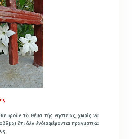
ίας
θεωροῦν τὸ θέμα τῆς νηστείας, χωρὶς νὰ
οβᾶμαι ὅτι δὲν ἐνδιαφέρονται πραγματικὰ
υς.