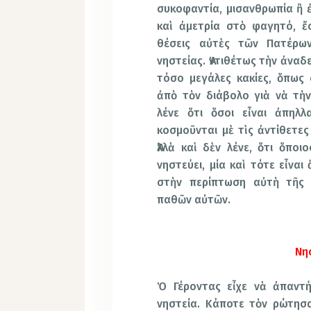
συκοφαντία, μισανθρωπία ἢ ἐ
καὶ ἀμετρία στὸ φαγητό, ἔ
θέσεις αὐτὲς τῶν Πατέρω
νηστείας. Ἀντιθέτως τὴν ἀνα
τόσο μεγάλες κακίες, ὅπως 
ἀπὸ τὸν διάβολο γιὰ νὰ τὴ
λένε ὅτι ὅσοι εἶναι ἀπηλλ
κοσμοῦνται μὲ τὶς ἀντίθετες
Ἀλλὰ καὶ δὲν λένε, ὅτι ὅποιο
νηστεύει, μία καὶ τότε εἶναι
στὴν περίπτωση αὐτὴ τῆς 
παθῶν αὐτῶν.
Νησ
Ὁ Γέροντας εἶχε νὰ ἀπαντή
νηστεία. Κάποτε τὸν ρώτησα