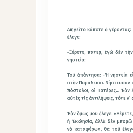
Διηγεῖτο κάποτε ὁ γέροντας:
ἔλεγε:
-Ξέρετε, πάτερ, ἐγὼ δὲν τὴν
νηστεία;
Τοῦ ἀπάντησα: -Ἡ νηστεία ε
στὸν Παράδεισο. Νήστευσαν οἱ
Ἀπόστολοι, οἱ Πατέρες… Ἐὰν 
αὐτὲς τὶς ἀντιλήψεις, τότε ν’
Ἐὰν ὅμως μου ἔλεγε: «Ξέρετε,
ἡ Ἐκκλησία, ἀλλὰ δὲν μπορ
νὰ καταφέρω», θὰ τοῦ ἔλεγα