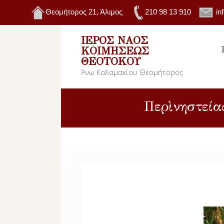
Θεομήτορος 21, Άλιμος
210 98 13 910
in
ΙΕΡΌΣ ΝΑΌΣ
ΚΟΙΜΉΣΕΩΣ
ΘΕΟΤΌΚΟΥ
Άνω Καλαμακίου Θεομήτορος
Περὶ νηστεί