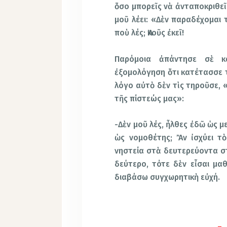
ὅσο μπορεῖς νὰ ἀνταποκριθεῖς
μοῦ λέει: «Δὲν παραδέχομαι τ
ποὺ λές; Ἀκοῦς ἐκεῖ!
Παρόμοια ἀπάντησε σὲ κ
ἐξομολόγηση ὅτι κατέτασσε τ
λόγο αὐτὸ δὲν τὶς τηροῦσε, 
τῆς πίστεώς μας»:
-Δὲν μοῦ λές, ἦλθες ἐδῶ ὡς 
ὡς νομοθέτης; Ἂν ἰσχύει τ
νηστεία στὰ δευτερεύοντα στο
δεύτερο, τότε δὲν εἶσαι μα
διαβάσω συγχωρητικὴ εὐχή.