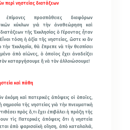
ῶν περὶ νηστείας διατάξεων
ὶ ἐπίμονες προσπάθειες διαφόρων
στικῶν κύκλων γιὰ τὴν ἀναθεώρηση καὶ
διατάξεων τῆς Ἐκκλησίας ὁ Γέροντας ἦταν
ἶναι τόση ἡ ἀξία τῆς νηστείας, ὥστε κι ἂν
ὸ τὴν Ἐκκλησία, θὰ ἔπρεπε νὰ τὴν θεσπίσει
μένο ἀπὸ αἰῶνες, ὁ ὁποῖος ἔχει ἀναδείξει
 τὸν καταργήσουμε ἢ νὰ τὸν ἀλλοιώσουμε!
στεία καὶ πάθη
ῦν ἀκόμη καὶ πατερικὲς ἀπόψεις οἱ ὁποῖες,
ὴ σημασία τῆς νηστείας γιὰ τὴν πνευματικὴ
ιθέσει πρὸς ὅ,τι ἔχει ἐπιβάλει ἡ πράξη τῆς
ουν τὶς Πατερικὲς ἀπόψεις ὅτι ἡ νηστεία
εται ἀπὸ φαρισαϊκὴ οἴηση, ἀπὸ καταλαλιά,