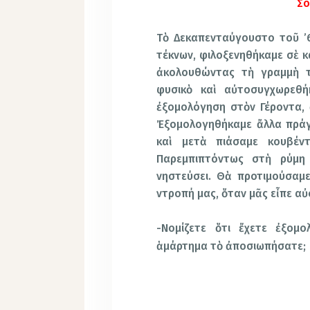
Σο
Τὸ Δεκαπενταύγουστο τοῦ ’6
τέκνων, φιλοξενηθήκαμε σὲ κ
ἀκολουθώντας τὴ γραμμὴ τ
φυσικὸ καὶ αὐτοσυγχωρεθή
ἐξομολόγηση στὸν Γέροντα, 
Ἐξομολογηθήκαμε ἄλλα πράγ
καὶ μετὰ πιάσαμε κουβέν
Παρεμπιπτόντως στὴ ρύμη
νηστεύσει. Θὰ προτιμούσαμε
ντροπή μας, ὅταν μᾶς εἶπε α
-Νομίζετε ὅτι ἔχετε ἐξομ
ἁμάρτημα τὸ ἀποσιωπήσατε;