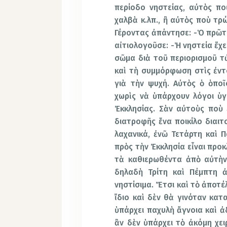
περίοδο νηστείας, αὐτὸς π
χαλβὰ κ.λπ., ἢ αὐτὸς ποὺ τρ
Γέροντας ἀπάντησε: -Ὁ πρῶτο
αἰτιολογοῦσε: -Ἡ νηστεία ἔχ
σῶμα διὰ τοῦ περιορισμοῦ τ
καὶ τὴ συμμόρφωση στὶς ἐντ
γιὰ τὴν ψυχή. Αὐτὸς ὁ ὁποῖ
χωρὶς νὰ ὑπάρχουν λόγοι ὑγ
Ἐκκλησίας. Σὰν αὐτοὺς ποὺ 
διατροφῆς ἕνα ποικίλο διαιτ
λαχανικά, ἐνῶ Τετάρτη καὶ 
πρὸς τὴν Ἐκκλησία εἶναι προ
τὰ καθιερωθέντα ἀπὸ αὐτὴν 
δηλαδὴ Τρίτη καὶ Πέμπτη ἀ
νηστίσιμα. Ἔτσι καὶ τὸ ἀποτ
ἴδιο καὶ δὲν θὰ γινόταν κατ
ὑπάρχει παχυλὴ ἄγνοια καὶ ἀδ
ἂν δὲν ὑπάρχει τὸ ἀκόμη χει