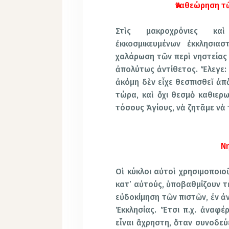
Ἀναθεώρηση τ
Στὶς μακροχρόνιες κα
ἐκκοσμικευμένων ἐκκλησια
χαλάρωση τῶν περὶ νηστείας 
ἀπολύτως ἀντίθετος. Ἔλεγε: Ε
ἀκόμη δὲν εἶχε θεσπισθεῖ ἀπ
τώρα, καὶ ὄχι θεσμὸ καθιερω
τόσους Ἁγίους, νὰ ζητᾶμε νὰ
Νη
Οἱ κύκλοι αὐτοὶ χρησιμοποιο
κατ’ αὐτούς, ὑποβαθμίζουν τ
εὐδοκίμηση τῶν πιστῶν, ἐν ἀντ
Ἐκκλησίας. Ἔτσι π.χ. ἀναφέρ
εἶναι ἄχρηστη, ὅταν συνοδεύ