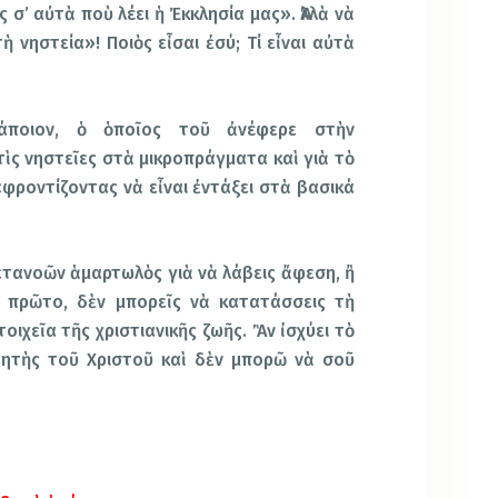
 σ’ αὐτὰ ποὺ λέει ἡ Ἐκκλησία μας». Ἀλλὰ νὰ
ὴ νηστεία»! Ποιὸς εἶσαι ἐσύ; Τί εἶναι αὐτὰ
άποιον, ὁ ὁποῖος τοῦ ἀνέφερε στὴν
ὶς νηστεῖες στὰ μικροπράγματα καὶ γιὰ τὸ
«φροντίζοντας νὰ εἶναι ἐντάξει στὰ βασικά
μετανοῶν ἁμαρτωλὸς γιὰ νὰ λάβεις ἄφεση, ἢ
ὸ πρῶτο, δὲν μπορεῖς νὰ κατατάσσεις τὴ
ιχεῖα τῆς χριστιανικῆς ζωῆς. Ἂν ἰσχύει τὸ
θητὴς τοῦ Χριστοῦ καὶ δὲν μπορῶ νὰ σοῦ