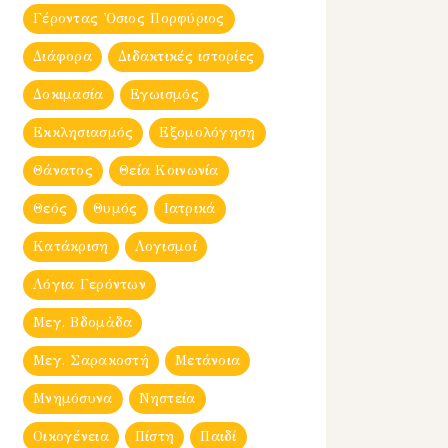
Γέροντας Ὀσιος Πορφύριος
Διάφορα
Διδακτικές ιστορίες
Δοκιμασία
Εγωισμός
Εκκλησιασμός
Εξομολόγηση
Θάνατος
Θεία Κοινωνία
Θεός
Θυμός
Ιατρικά
Κατάκριση
Λογισμοί
Λόγια Γερόντων
Μεγ. Βδομἀδα
Μεγ. Σαρακοστή
Μετάνοια
Μνημόσυνα
Νηστεία
Οικογένεια
Πίστη
Παιδί