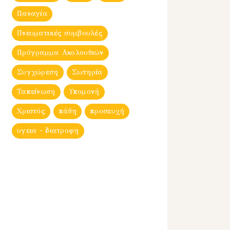
Παναγία
Πνευματικές συμβουλές
Πρόγραμμα Ακολουθιών
Συγχώρεση
Σωτηρία
Ταπείνωση
Υπομονή
Χριστός
πάθη
προσευχή
υγεια - διατροφη