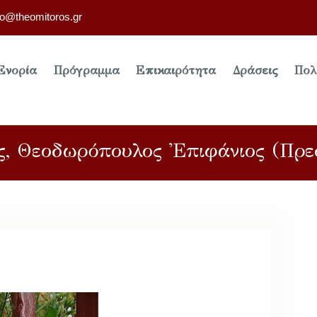
fo@theomitoros.gr
Ενορία
Πρόγραμμα
Επικαιρότητα
Δράσεις
Πολ
ας, Θεοδωρόπουλος Ἐπιφάνιος (Πρε