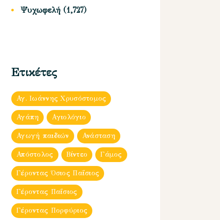
Ψυχωφελή
(1,727)
Ετικέτες
Αγ. Ιωάννης Χρυσόστομος
Αγάπη
Αγιολόγιο
Αγωγή παιδιών
Ανάσταση
Απόστολος
Βίντεο
Γάμος
Γέροντας Όσιος Παΐσιος
Γέροντας Παΐσιος
Γέροντας Πορφύριος