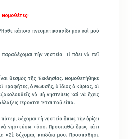
Νομοθέτες!
 Ἦρθε κάποιο πνευματικοπαίδι μου καὶ μοῦ
 παραδέχομαι τὴν νηστεία. Τί πάει νὰ πεῖ
ἶναι θεσμὸς τῆς Ἐκκλησίας. Νομοθετήθηκε
 Προφῆτες, ὁ Μωυσῆς, ὁ ἴδιος ὁ Κύριος, οἱ
ἐξακολουθεῖς νὰ μὴ νηστεύεις καὶ νὰ ἔχεις
 ἀλλάξεις Γέροντα! Ἔτσι τοῦ εἶπα.
 πάτερ, δέχομαι τὴ νηστεία ὅπως τὴν ὁρίζει
ῶ νὰ νηστεύσω τόσο. Προσπαθῶ ὅμως κάτι
: «Σὲ δέχομαι, παιδάκι μου. Προσπάθησε