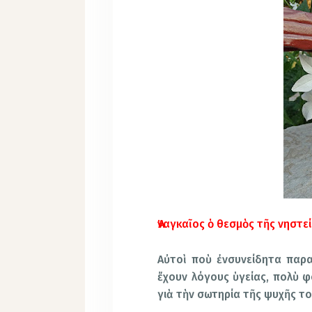
Ἀναγκαῖος ὁ θεσμὸς τῆς νηστε
Αὐτοὶ ποὺ ἐνσυνείδητα παρα
ἔχουν λόγους ὑγείας, πολὺ φ
γιὰ τὴν σωτηρία τῆς ψυχῆς το