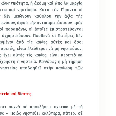
κδικητικότητα, ἢ ἀκόμη καὶ ἀπὸ λαιμαργία
στω καὶ νηστίσιμο. Κατὰ τὸν Γέροντα οἱ
ν δὲν μειώνουν καθόλου τὴν ἀξία τῆς
δεικνύουν, ἀφοῦ τὴν ἀντιπαρατάσσουν πρὸς
οἱ παραπάνω, οἱ ὁποῖες ἐπιστρατεύονται
ν ἀχρηστεύσουν. Πουθενὰ οἱ Πατέρες δὲν
αγμένοι ἀπὸ τὶς κακίες αὐτὲς καὶ ὅσοι
 ἀρετές, εἶναι ἐλεύθεροι νὰ μὴ νηστεύουν.
ς ἔχει αὐτὲς τὶς κακίες, εἶναι περιττὸ νὰ
 ἄχρηστη ἡ νηστεία. Ἀντιθέτως ἡ μὴ τήρηση
νηστείας ὑποβοηθεῖ στὴν παγίωση τῶν
τεία καὶ δίαιτες
σει συχνὰ σὲ προκλήσεις σχετικὰ μὲ τὴ
ν: – Ποιὸς νηστεύει καλύτερα, πάτερ, σὲ