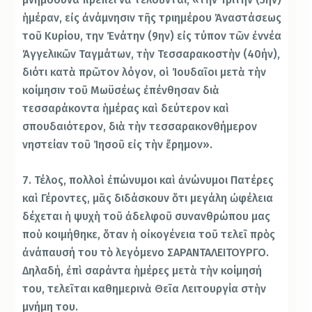
ἡμέραν, εἰς ἀνάμνησιν τῆς τριημέρου Ἀναστάσεως
τοῦ Κυρίου, την Ἐνάτην (9ην) εἰς τύπον τῶν ἐννέα
Ἀγγελικῶν Ταγμάτων, τὴν Τεσσαρακοστὴν (40ήν),
διότι κατὰ πρῶτον λόγον, οἱ Ἰουδαῖοι μετὰ τὴν
κοίμησιν τοῦ Μωϋσέως ἐπένθησαν διὰ
τεσσαράκοντα ἡμέρας καὶ δεύτερον καὶ
σπουδαιότερον, διὰ τὴν τεσσαρακονθήμερον
νηστείαν τοῦ Ἰησοῦ εἰς τὴν ἔρημον».
7. Τέλος, πολλοὶ ἐπώνυμοι καὶ ἀνώνυμοι Πατέρες
καὶ Γέροντες, μᾶς διδάσκουν ὅτι μεγάλη ὠφέλεια
δέχεται ἡ ψυχὴ τοῦ ἀδελφοῦ συνανθρώπου μας
ποὺ κοιμήθηκε, ὅταν ἡ οἰκογένεια τοῦ τελεῖ πρὸς
ἀνάπαυσή του τὸ λεγόμενο ΣΑΡΑΝΤΑΛΕΙΤΟΥΡΓΟ.
Δηλαδή, ἐπὶ σαράντα ἡμέρες μετὰ τὴν κοίμησή
του, τελεῖται καθημερινὰ Θεῖα Λειτουργία στὴν
μνήμη του.