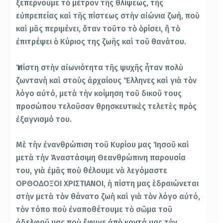
ξεπερνοῦμε τὸ μέτρον τῆς θλίψεως, τῆς
εὐπρεπείας καὶ τῆς πίστεως στὴν αἰώνια ζωή, ποὺ
καὶ μᾶς περιμένει, ὅταν τοῦτο τὸ ὁρίσει, ἢ τὸ
ἐπιτρέψει ὁ Κύριος της ζωῆς καὶ τοῦ θανάτου.
Ἡ πίστη στὴν αἰωνιότητα τῆς ψυχῆς ἦταν πολὺ
ζωντανὴ καὶ στοὺς ἀρχαίους Ἕλληνες καὶ γιὰ τὸν
λόγο αὐτό, μετὰ τὴν κοίμηση τοῦ δικοῦ τους
προσώπου τελοῦσαν θρησκευτικὲς τελετὲς πρὸς
ἐξαγνισμό του.
Μὲ τὴν ἐνανθρώπιση τοῦ Κυρίου μας Ἰησοῦ καὶ
μετὰ τὴν Ἀναστάσιμη Θεανθρώπινη παρουσία
του, γιὰ ἐμᾶς ποὺ θέλουμε νὰ λεγόμαστε
ΟΡΘΟΔΟΞΟΙ ΧΡΙΣΤΙΑΝΟΙ, ἡ πίστη μας ἑδραιώνεται
στὴν μετὰ τὸν θάνατο ζωὴ καὶ γιὰ τὸν λόγο αὐτό,
τὸν τόπο ποὺ ἐναποθέτουμε τὸ σῶμα τοῦ
ἀδελφοῦ μας ποὺ ἔφυγε ἀπὸ κοντά μας τὸν