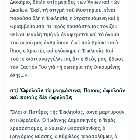
Δισκάριο, δίπλα στὶς μερίδες τῶν Ἁγίων καὶ τῶν
Δικαίων. Ἐκεῖ, τὴ στιγμὴ τοῦ Μυστηρίου, εἶναι
παροῦσα ὅλη ἡ Ἐκκλησία, ἡ Στρατευόμενη καὶ ἡ
Θριαμβεύουσα. Ὁ Ἱερὸς Χρυσόστομος τονίζει:
«Εἶναι μεγάλη τιμὴ νὰ ἀναφέρεται καὶ τὸ ὄνομα
τοῦ δικοῦ μας ἀνθρώπου, ἐκεῖ ποὺ βρίσκεται ὁ
ἴδιος ὁ Χριστὸς καὶ ὁλόκληρη ἡ Ἐκκλησία. Καὶ
τοῦτο διότι ἀναγγέλλεται, ὅτι ὁ Θεός μας, ἔδωσε
τὸν Ἑαυτόν Του γιὰ τὴ σωτηρία τῆς Οἰκουμένης
ὅλης…».
στ) Ὠφελοῦν τὰ μνημόσυνα; Ποιοὺς ὠφελοῦν
καὶ ποιοὺς δὲν ὠφελοῦν;
Ὅλοι οἱ Πατέρες τῆς Ἐκκλησίας, κοινὰ μαρτυροῦν,
ὅτι ὠφελοῦν. Ὁ Ἰωάννης Δαμασκηνός, ὁ Ἱερὸς
Χρυσόστομος, ὁ Συμεὼν Θεσσαλονίκης, ὁ
Γρηγόριος Νύσσης, ὁ Κύριλλος Ἱεροσολύμων, ὁ