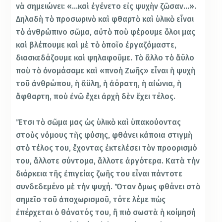
νὰ σημειώνει: «…καὶ ἐγένετο εἰς ψυχὴν ζῶσαν…».
Δηλαδὴ τὸ προσωρινὸ καὶ φθαρτὸ καὶ ὑλικὸ εἶναι
τὸ ἀνθρώπινο σῶμα, αὐτὸ ποὺ φέρουμε ὅλοι μας
καὶ βλέπουμε καὶ μὲ τὸ ὁποῖο ἐργαζόμαστε,
διασκεδάζουμε καὶ ψηλαφοῦμε. Τὸ ἄλλο τὸ ἄϋλο
ποὺ τὸ ὀνομάσαμε καὶ «πνοὴ Ζωῆς» εἶναι ἡ ψυχὴ
τοῦ ἀνθρώπου, ἡ ἄϋλη, ἡ ἀόρατη, ἡ αἰώνια, ἡ
ἄφθαρτη, ποὺ ἐνῶ ἔχει ἀρχὴ δὲν ἔχει τέλος.
Ἔτσι τὸ σῶμα μας ὡς ὑλικὸ καὶ ὑπακούοντας
στοὺς νόμους τῆς φύσης, φθάνει κάποια στιγμὴ
στὸ τέλος του, ἔχοντας ἐκτελέσει τὸν προορισμό
του, ἄλλοτε σύντομα, ἄλλοτε ἀργότερα. Κατὰ τὴν
διάρκεια τῆς ἐπιγείας ζωῆς του εἶναι πάντοτε
συνδεδεμένο μὲ τὴν ψυχή. Ὅταν ὅμως φθάνει στὸ
σημεῖο τοῦ ἀποχωρισμοῦ, τότε λέμε πὼς
ἐπέρχεται ὁ θάνατός του, ἢ πιὸ σωστὰ ἡ κοίμησή