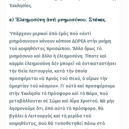
Ἐκκλησίας.
ε) Ἐλεημοσύνη ἀντὶ μνημοσύνου. Στέκει;
Ὑπάρχουν μερικοὶ ἀπὸ ἐμᾶς ποὺ «ἀντὶ
μνημόσυνου» κάνουν κάποια ΔΩΡΕΑ στὴν μνήμη
τοῦ κοιμηθέντος προσώπου. Ἄλλο ὅμως τὸ
μνημόσυνο καὶ ἄλλο ἡ ἐλεημοσύνη. Τίποτε καὶ
καμμία ἐλεημοσύνη δὲν μπορεῖ νὰ ἀντικαταστήσει
τὴν Θεία Λειτουργία, κατὰ τὴν ὁποία
προσφέρεται «ὁ Ἀμνὸς τοῦ Θεοῦ, ὁ αἴρων τὴν
ἁμαρτίαν τοῦ κόσμου». Γι᾿ αὐτὸ καὶ προσφέρουμε
στὴν Ἐκκλησία τὸ Πρόσφορο καὶ τὸ Νάμα, ποὺ
μεταβάλλονται σὲ Σῶμα καὶ Αἷμα Χριστοῦ. Νὰ μὴν
λησμονοῦμε ὅτι, ἀπὸ αὐτὸ τὸ πρόσφορο, θὰ
βγάλει ὁ Λειτουργὸς καὶ τὴ μερίδα τοῦ
κοιμηθέντος, ποὺ θὰ τοποθετηθεῖ πάνω στὸ