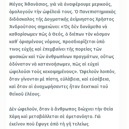
Μέγας Ἀθανάσιος, γιὰ νὰ ἀναφέρουμε μερικούς,
ὁμολογοῦν τὴν ὠφέλειά τους. Ὁ Πανεπιστημιακὸς
διδάσκαλος τῆς Δογματικῆς ἀείμνηστος Χρῆστος
Ἀνδροῦτσος σημειώνει: «Ὡς δὲν δυνάμεθα νὰ
καθορίσωμεν πῶς ὁ Θεός, ὁ διέπων τὸν κόσμον
καθ᾿ ὁρισμένους νόμους, προσδιορίζεται ὑπὸ
τινος εὐχῆς καὶ ἐπεμβαίνει τῆς πορείας τῶν
φυσικῶν καὶ τῶν ἀνθρωπίνων πραγμάτων, οὕτως
ἀδύνατον νὰ κατανοήσωμεν, πῶς αἱ εὐχαὶ
ὠφελοῦσι τοὺς κεκοιμημένους». Ὠφελοῦν λοιπόν,
ὅταν γίνονται μὲ πίστη, εὐλάβεια, καὶ εὐσέβεια,
καὶ ὅταν οἱ ἀναχωρήσαντες ἦταν δεκτικοὶ τοῦ
θεϊκοῦ ἐλέους.
Δὲν ὠφελοῦν, ὅταν ὁ ἄνθρωπος διώχνει τὴν Θεία
Χάρη καὶ μεταβάλλεται σὲ ἀμετανόητο. Γιὰ
ἐκεῖνον ποὺ ἔφυγε ἀπὸ τὴ γῆ τελείως