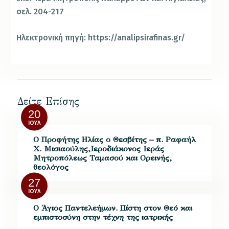
σελ. 204-217
Ηλεκτρονική πηγή: https://analipsirafinas.gr/
Δείτε Επίσης
20
ΙΟΎΛ
Ο Προφήτης Ηλίας ο Θεσβίτης – π. Ραφαήλ
Χ. Μισιαούλης,Iεροδιάκονος Ιεράς
Μητροπόλεως Ταμασού και Ορεινής,
θεολόγος
27
ΙΟΎΛ
Ο Άγιος Παντελεήμων. Πίστη στον Θεό και
εμπιστοσύνη στην τέχνη της ιατρικής