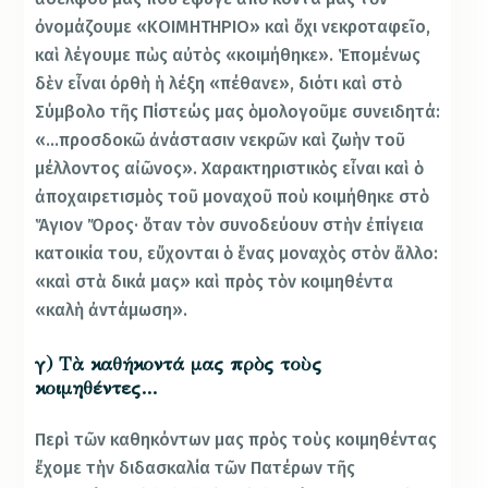
ὀνομάζουμε «ΚΟΙΜΗΤΗΡΙΟ» καὶ ὄχι νεκροταφεῖο,
καὶ λέγουμε πὼς αὐτὸς «κοιμήθηκε». Ἑπομένως
δὲν εἶναι ὀρθὴ ἡ λέξη «πέθανε», διότι καὶ στὸ
Σύμβολο τῆς Πίστεώς μας ὁμολογοῦμε συνειδητά:
«…προσδοκῶ ἀνάστασιν νεκρῶν καὶ ζωὴν τοῦ
μέλλοντος αἰῶνος». Χαρακτηριστικὸς εἶναι καὶ ὁ
ἀποχαιρετισμὸς τοῦ μοναχοῦ ποὺ κοιμήθηκε στὸ
Ἅγιον Ὄρος· ὅταν τὸν συνοδεύουν στὴν ἐπίγεια
κατοικία του, εὔχονται ὁ ἕνας μοναχὸς στὸν ἄλλο:
«καὶ στὰ δικά μας» καὶ πρὸς τὸν κοιμηθέντα
«καλὴ ἀντάμωση».
γ) Τὰ καθήκοντά μας πρὸς τοὺς
κοιμηθέντες…
Περὶ τῶν καθηκόντων μας πρὸς τοὺς κοιμηθέντας
ἔχομε τὴν διδασκαλία τῶν Πατέρων τῆς