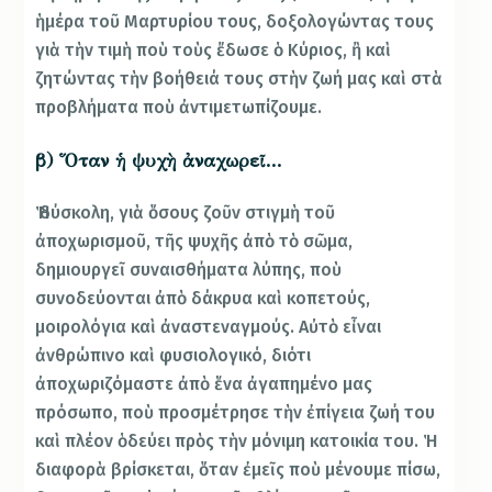
ἡμέρα τοῦ Μαρτυρίου τους, δοξολογώντας τους
γιὰ τὴν τιμὴ ποὺ τοὺς ἔδωσε ὁ Κύριος, ἢ καὶ
ζητώντας τὴν βοήθειά τους στὴν ζωή μας καὶ στὰ
προβλήματα ποὺ ἀντιμετωπίζουμε.
β) Ὅταν ἡ ψυχὴ ἀναχωρεῖ…
Ἡ δύσκολη, γιὰ ὅσους ζοῦν στιγμὴ τοῦ
ἀποχωρισμοῦ, τῆς ψυχῆς ἀπὸ τὸ σῶμα,
δημιουργεῖ συναισθήματα λύπης, ποὺ
συνοδεύονται ἀπὸ δάκρυα καὶ κοπετούς,
μοιρολόγια καὶ ἀναστεναγμούς. Αὐτὸ εἶναι
ἀνθρώπινο καὶ φυσιολογικό, διότι
ἀποχωριζόμαστε ἀπὸ ἕνα ἀγαπημένο μας
πρόσωπο, ποὺ προσμέτρησε τὴν ἐπίγεια ζωή του
καὶ πλέον ὁδεύει πρὸς τὴν μόνιμη κατοικία του. Ἡ
διαφορὰ βρίσκεται, ὅταν ἐμεῖς ποὺ μένουμε πίσω,