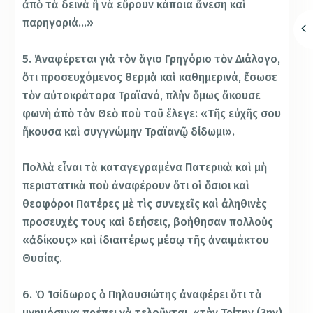
ἀπὸ τὰ δεινὰ ἢ νὰ εὕρουν κάποια ἄνεση καὶ
παρηγοριά…»
5. Ἀναφέρεται γιὰ τὸν ἅγιο Γρηγόριο τὸν Διάλογο,
ὅτι προσευχόμενος θερμὰ καὶ καθημερινά, ἔσωσε
τὸν αὐτοκράτορα Τραϊανό, πλὴν ὅμως ἄκουσε
φωνὴ ἀπὸ τὸν Θεὸ ποὺ τοῦ ἔλεγε: «Τῆς εὐχῆς σου
ἤκουσα καὶ συγγνώμην Τραϊανῷ δίδωμι».
Πολλὰ εἶναι τὰ καταγεγραμένα Πατερικὰ καὶ μὴ
περιστατικὰ ποὺ ἀναφέρουν ὅτι οἱ ὅσιοι καὶ
θεοφόροι Πατέρες μὲ τὶς συνεχεῖς καὶ ἀληθινὲς
προσευχές τους καὶ δεήσεις, βοήθησαν πολλοὺς
«ἀδίκους» καὶ ἰδιαιτέρως μέσῳ τῆς ἀναιμάκτου
Θυσίας.
6. Ὁ Ἰσίδωρος ὁ Πηλουσιώτης ἀναφέρει ὅτι τὰ
μνημόσυνα πρέπει νὰ τελοῦνται, «τὴν Τρίτην (3ην)