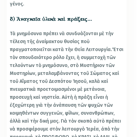
γένος.
δ) Ἀναγκαῖα ὑλικὰ καὶ πράξεις…
Τὰ μνημόσυνα πρέπει νὰ συνδυάζονται μὲ τὴν
τέλεση τῆς ἀναίμακτου θυσίας ποὺ
πραγματοποιεῖται κατὰ τὴν Θεία Λειτουργία.Ἔτσι
τὸν σπουδαιότερο ρόλο ἔχει, ἡ συμμετοχὴ τῶν
τελούντων τὸ μνημόσυνο, στὸ Μυστήριον τῶν
Μυστηρίων, μεταλαμβάνοντας τοῦ Σώματος καὶ
τοῦ Αἵματος τοῦ Δεσπότου Ἰησοῦ, καλὰ καὶ
πνευματικὰ προετοιμασμένοι μὲ μετάνοια,
προσευχὴ καὶ νηστεία. Αὐτὴ ἡ πράξη εἶναι ἡ
ἐξοχώτερη γιὰ τὴν ἀνάπαυση τῶν ψυχῶν τῶν
κοιμηθέντων συγγενῶν, φίλων, συνανθρώπων,
ἀλλὰ καὶ τὴν δική μας. Γιὰ τὸν σκοπὸ αὐτὸ πρέπει
νὰ προσφέρουμε στὸν λειτουργὸ Ἱερέα, ἀπὸ τὴν
παραμονή, τὸ ΠΡΟΣΦΟΡΟ, τὸ ΚΡΑΣΙ, τὸ ΛΑΔΙ, τὸ