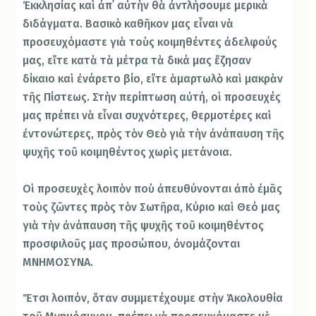
Ἐκκλησίας καὶ ἀπ᾿ αὐτὴν θὰ ἀντλήσουμε μερικὰ
διδάγματα. Βασικὸ καθῆκον μας εἶναι νὰ
προσευχόμαστε γιὰ τοὺς κοιμηθέντες ἀδελφούς
μας, εἴτε κατὰ τὰ μέτρα τὰ δικά μας ἔζησαν
δίκαιο καὶ ἐνάρετο βίο, εἴτε ἁμαρτωλὸ καὶ μακρὰν
τῆς Πίστεως. Στὴν περίπτωση αὐτή, οἱ προσευχές
μας πρέπει νὰ εἶναι συχνότερες, θερμοτέρες καὶ
ἐντονώτερες, πρὸς τὸν Θεὸ γιὰ τὴν ἀνάπαυση τῆς
ψυχῆς τοῦ κοιμηθέντος χωρὶς μετάνοια.
Οἱ προσευχὲς λοιπὸν ποὺ ἀπευθύνονται ἀπὸ ἐμᾶς
τοὺς ζῶντες πρὸς τὸν Σωτῆρα, Κύριο καὶ Θεό μας
γιὰ τὴν ἀνάπαυση τῆς ψυχῆς τοῦ κοιμηθέντος
προσφιλοῦς μας προσώπου, ὀνομάζονται
ΜΝΗΜΟΣΥΝΑ.
Ἔτσι λοιπόν, ὅταν συμμετέχουμε στὴν Ἀκολουθία