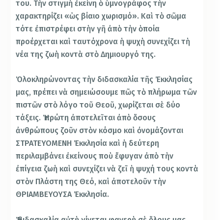
του. Τὴν στιγμὴ ἐκείνη ὁ ὑμνογράφος τὴν
χαρακτηρίζει «ὡς βίαιο χωρισμό». Καὶ τὸ σῶμα
τότε ἐπιστρέφει στὴν γῆ ἀπὸ τὴν ὁποία
προέρχεται καὶ ταυτόχρονα ἡ ψυχὴ συνεχίζει τὴ
νέα της ζωὴ κοντὰ στὸ Δημιουργό της.
Ὁλοκληρώνοντας τὴν διδασκαλία τῆς Ἐκκλησίας
μας, πρέπει νὰ σημειώσουμε πῶς τὸ πλήρωμα τῶν
πιστῶν στὸ λόγο τοῦ Θεοῦ, χωρίζεται σὲ δύο
τάξεις. Ἡ πρώτη ἀποτελεῖται ἀπὸ ὅσους
ἀνθρώπους ζοῦν στὸν κόσμο καὶ ὀνομάζονται
ΣΤΡΑΤΕΥΟΜΕΝΗ Ἐκκλησία καὶ ἡ δεύτερη
περιλαμβάνει ἐκείνους ποὺ ἔφυγαν ἀπὸ τὴν
ἐπίγεια ζωὴ καὶ συνεχίζει νὰ ζεῖ ἡ ψυχή τους κοντὰ
στὸν Πλάστη της Θεό, καὶ ἀποτελοῦν τὴν
ΘΡΙΑΜΒΕΥΟΥΣΑ Ἐκκλησία.
Ἡ διδασκαλία αὐτὴ γίνεται φανερὴ σὲ ὅλους μας,