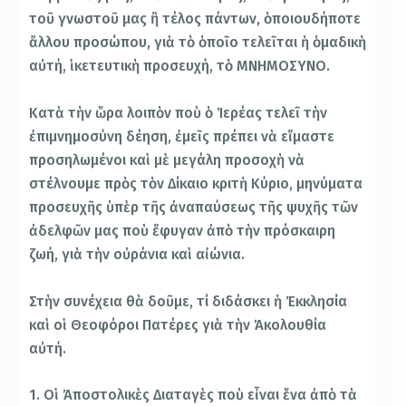
τοῦ γνωστοῦ μας ἢ τέλος πάντων, ὁποιουδήποτε
ἄλλου προσώπου, γιὰ τὸ ὁποῖο τελεῖται ἡ ὁμαδικὴ
αὐτή, ἱκετευτικὴ προσευχή, τὸ ΜΝΗΜΟΣΥΝΟ.
Κατὰ τὴν ὥρα λοιπὸν ποὺ ὁ Ἱερέας τελεῖ τὴν
ἐπιμνημοσύνη δέηση, ἐμεῖς πρέπει νὰ εἴμαστε
προσηλωμένοι καὶ μὲ μεγάλη προσοχὴ νὰ
στέλνουμε πρὸς τὸν Δίκαιο κριτὴ Κύριο, μηνύματα
προσευχῆς ὑπὲρ τῆς ἀναπαύσεως τῆς ψυχῆς τῶν
ἀδελφῶν μας ποὺ ἔφυγαν ἀπὸ τὴν πρόσκαιρη
ζωή, γιὰ τὴν οὐράνια καὶ αἰώνια.
Στὴν συνέχεια θὰ δοῦμε, τί διδάσκει ἡ Ἐκκλησία
καὶ οἱ Θεοφόροι Πατέρες γιὰ τὴν Ἀκολουθία
αὐτή.
1. Οἱ Ἀποστολικὲς Διαταγὲς ποὺ εἶναι ἕνα ἀπὸ τὰ