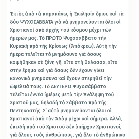
Ἐκτὸς ἀπὸ τὰ παραπάνω, ἡ Ἐκκλησία ὅρισε καὶ τὰ
δύο ΨΥΧΟΣΑΒΒΑΤΑ γιὰ νὰ μνημονεύονται ὅλοι οἱ
Χριστιανοὶ ἀπὸ ἀρχῆς τοῦ κόσμου μέχρι τῶν
ἡμερῶν μας. Τὸ ΠΡΩΤΟ Ψυχοσάββατο τὴν
Κυριακὴ πρὸ τῆς Κρίσεως (Ἀπόκρεω). Αὐτὴ τὴν
ἡμέρα τελεῖται τὸ μνημόσυνο γιὰ ὅσους
κοιμήθηκαν σὲ ξένη γῆ, εἴτε στὴ θάλασσα, εἴτε
στὴν ἔρημο καὶ γιὰ ὅσους δὲν ἔχουν γίνει
κανονικὰ μνημόσυνα καὶ ἔχουν στερηθεῖ τὴν
ὠφέλειά τους. Τὸ ΔΕΥΤΕΡΟ Ψυχοσάββατο
τελεῖται ἐννέα ἡμέρες μετὰ τὴν Ἀνάληψη τοῦ
Χριστοῦ μας, δηλαδὴ τὸ Σάββατο πρὸ τῆς
Πεντηκοστῆς. Σ᾿ αὐτὸ μνημονεύονται ὅλοι οἱ
Χριστιανοὶ ἀπὸ τὸν Ἀδὰμ μέχρι καὶ σήμερα. Ἀλλά,
ἐπειδὴ πρὸ τοῦ Χριστοῦ δὲν ὑπῆρχαν Χριστιανοί,
γιὰ ὅλους τοὺς ἀνθρώπους, γιὰ ὅλο τὸ ἀνθρώπινο