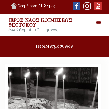
Θεομήτορος 21, Άλιμος
ΙΕΡΌΣ ΝΑΌΣ ΚΟΙΜΉΣΕΩΣ
ΘΕΟΤΌΚΟΥ
Άνω Καλαμακίου Θεομήτορος
Περὶ Μνημοσύνων