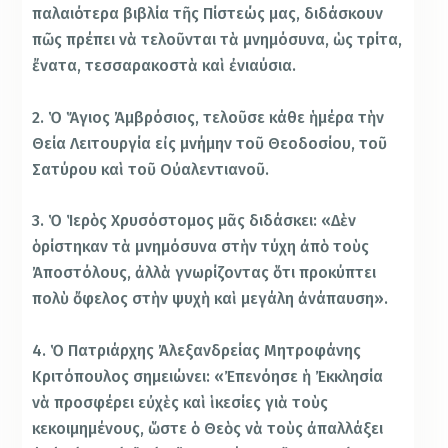
παλαιότερα βιβλία τῆς Πίστεώς μας, διδάσκουν
πῶς πρέπει νὰ τελοῦνται τὰ μνημόσυνα, ὡς τρίτα,
ἔνατα, τεσσαρακοστὰ καὶ ἐνιαύσια.
2. Ὁ Ἅγιος Ἀμβρόσιος, τελοῦσε κάθε ἡμέρα τὴν
Θεία Λειτουργία εἰς μνήμην τοῦ Θεοδοσίου, τοῦ
Σατύρου καὶ τοῦ Οὐαλεντιανοῦ.
3. Ὁ Ἱερὸς Χρυσόστομος μᾶς διδάσκει: «Δὲν
ὁρίστηκαν τὰ μνημόσυνα στὴν τύχη ἀπὸ τοὺς
Ἀποστόλους, ἀλλὰ γνωρίζοντας ὅτι προκύπτει
πολὺ ὄφελος στὴν ψυχὴ καὶ μεγάλη ἀνάπαυση».
4. Ὁ Πατριάρχης Ἀλεξανδρείας Μητροφάνης
Κριτόπουλος σημειώνει: «Ἐπενόησε ἡ Ἐκκλησία
νὰ προσφέρει εὐχὲς καὶ ἱκεσίες γιὰ τοὺς
κεκοιμημένους, ὥστε ὁ Θεὸς νὰ τοὺς ἀπαλλάξει