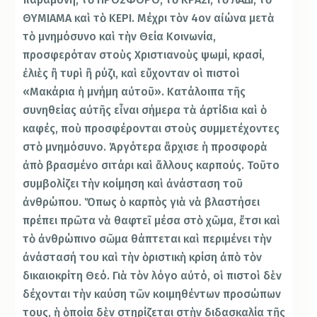
ΘΥΜΙΑΜΑ καὶ τὸ ΚΕΡΙ. Μέχρι τὸν 4ον αἰώνα μετὰ
τὸ μνημόσυνο καὶ τὴν Θεία Κοινωνία,
προσφερόταν στοὺς Χριστιανοὺς ψωμί, κρασί,
ἐλιὲς ἢ τυρὶ ἢ ρύζι, καὶ εὔχονταν οἱ πιστοὶ
«Μακάρια ἡ μνήμη αὐτοῦ». Κατάλοιπα τῆς
συνηθείας αὐτῆς εἶναι σήμερα τὰ ἀρτίδια καὶ ὁ
καφές, ποὺ προσφέρονται στοὺς συμμετέχοντες
στὸ μνημόσυνο. Ἀργότερα ἄρχισε ἡ προσφορὰ
ἀπὸ βρασμένο σιτάρι καὶ ἄλλους καρπούς. Τοῦτο
συμβολίζει τὴν κοίμηση καὶ ἀνάσταση τοῦ
ἀνθρώπου. Ὅπως ὁ καρπὸς γιὰ νὰ βλαστήσει
πρέπει πρῶτα νὰ θαφτεῖ μέσα στὸ χῶμα, ἔτσι καὶ
τὸ ἀνθρώπινο σῶμα θάπτεται καὶ περιμένει τὴν
ἀνάστασή του καὶ τὴν ὁριστικὴ κρίση ἀπὸ τὸν
δικαιοκρίτη Θεό. Γιὰ τὸν λόγο αὐτό, οἱ πιστοὶ δὲν
δέχονται τὴν καύση τῶν κοιμηθέντων προσώπων
τους, ἡ ὁποία δὲν στηρίζεται στὴν διδασκαλία τῆς