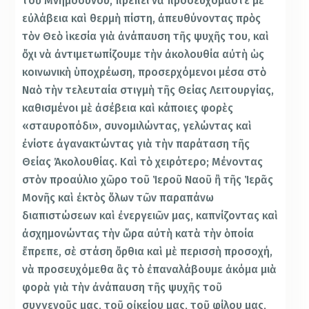
τοῦ Μνημόσυνου, πρέπει νὰ προσευχόμαστε μὲ
εὐλάβεια καὶ θερμὴ πίστη, ἀπευθύνοντας πρὸς
τὸν Θεὸ ἱκεσία γιὰ ἀνάπαυση τῆς ψυχῆς του, καὶ
ὄχι νὰ ἀντιμετωπίζουμε τὴν ἀκολουθία αὐτὴ ὡς
κοινωνικὴ ὑποχρέωση, προσερχόμενοι μέσα στὸ
Ναὸ τὴν τελευταία στιγμὴ τῆς Θείας Λειτουργίας,
καθισμένοι μὲ ἀσέβεια καὶ κάποιες φορὲς
«σταυροπόδι», συνομιλώντας, γελώντας καὶ
ἐνίοτε ἀγανακτώντας γιὰ τὴν παράταση τῆς
Θείας Ἀκολουθίας. Καὶ τὸ χειρότερο; Μένοντας
στὸν προαύλιο χῶρο τοῦ Ἱεροῦ Ναοῦ ἢ τῆς Ἱερᾶς
Μονῆς καὶ ἐκτὸς ὅλων τῶν παραπάνω
διαπιστώσεων καὶ ἐνεργειῶν μας, καπνίζοντας καὶ
ἀσχημονώντας τὴν ὥρα αὐτὴ κατὰ τὴν ὁποία
ἔπρεπε, σὲ στάση ὄρθια καὶ μὲ περισσὴ προσοχή,
νὰ προσευχόμεθα ἂς τὸ ἐπαναλάβουμε ἀκόμα μιὰ
φορὰ γιὰ τὴν ἀνάπαυση τῆς ψυχῆς τοῦ
συγγενοῦς μας, τοῦ οἰκείου μας, τοῦ φίλου μας,