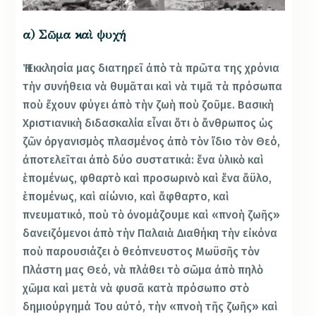
α) Σῶμα καὶ ψυχή
Ἡ Ἐκκλησία μας διατηρεῖ ἀπὸ τὰ πρῶτα της χρόνια
τὴν συνήθεια νὰ θυμᾶται καὶ νὰ τιμᾶ τὰ πρόσωπα
ποὺ ἔχουν φύγει ἀπὸ τὴν ζωὴ ποὺ ζοῦμε. Βασικὴ
Χριστιανικὴ διδασκαλία εἶναι ὅτι ὁ ἄνθρωπος ὡς
ζῶν ὀργανισμὸς πλασμένος ἀπὸ τὸν ἴδιο τὸν Θεό,
ἀποτελεῖται ἀπὸ δύο συστατικά: ἕνα ὑλικὸ καὶ
ἑπομένως, φθαρτὸ καὶ προσωρινὸ καὶ ἕνα ἄϋλο,
ἑπομένως, καὶ αἰώνιο, καὶ ἄφθαρτο, καὶ
πνευματικό, ποὺ τὸ ὀνομάζουμε καὶ «πνοὴ ζωῆς»
δανειζόμενοι ἀπὸ τὴν Παλαιὰ Διαθήκη τὴν εἰκόνα
ποὺ παρουσιάζει ὁ θεόπνευστος Μωϋσῆς τὸν
Πλάστη μας Θεό, νὰ πλάθει τὸ σῶμα ἀπὸ πηλὸ
χῶμα καὶ μετὰ νὰ φυσᾶ κατὰ πρόσωπο στὸ
δημιούργημά Του αὐτό, τὴν «πνοὴ τῆς ζωῆς» καὶ