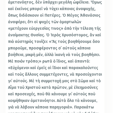
ἀμετανόητος, δὲν ὑπάρχει μεγάλη ὠφέλεια. Ὅμως
καὶ ἐκεῖνος μπορεῖ νὰ τύχει κάποιας ἀναψυχῆς,
ὅπως διδάσκουν οἱ Πατέρες. Ὁ Μέγας Ἀθανάσιος
ἀναφέρει, ὅτι οἱ ψυχὲς τῶν ἁμαρτωλῶν
«μετέχουν εὐεργεσίας τινος» ἀπὸ τὴν τέλεση τῆς
ἀναίμακτης Θυσίας. Ὁ Ἱερὸς Χρυσόστομος, ἂν καὶ
πιὸ αὐστηρὸς τονίζει: «Ἂς τοὺς βοηθήσουμε ὅσο
μποροῦμε, προσφέροντας σ᾿ αὐτοὺς κάποια
βοήθεια, μικρὴ μέν, ἀλλὰ ἱκανὴ νὰ τοὺς βοηθήσει.
Μὲ ποιὸν τρόπο;» ρωτᾶ ὁ ἴδιος, καὶ ἀπαντᾶ:
«Εὐχόμενοι καὶ ἐμεῖς οἱ ἴδιοι καὶ παρακαλοῦντες
καὶ τοὺς ἄλλους συμμετέχοντες, νὰ προσεύχονται
γι᾿ αὐτούς. Μὲ τὴ συμμετοχή μας στὸ Σῶμα καὶ τὸ
Αἷμα τοῦ Χριστοῦ κατὰ πρῶτον, μὲ ἐλεημοσύνες
καὶ προσευχές, ποὺ θὰ κάνουμε γι᾿ αὐτοὺς ποὺ
κοιμήθηκαν ἀμετανόητοι. Αὐτὰ ὅλα τὰ κάνουμε,
γιὰ νὰ λάβουν κάποια παρηγοριά». Παρακάτω