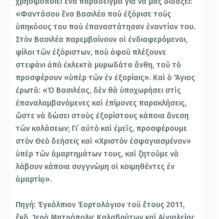
χρησιμοποιεῖ ἕνα παράδειγμα γιὰ νὰ μᾶς διδάξει:
«Φαντάσου ἕνα Βασιλέα ποὺ ἐξόρισε τοὺς
ὑπηκόους του ποὺ ἐπαναστάτησαν ἐναντίον του.
Στὸν Βασιλέα παρεμβαίνουν οἱ ἐνδιαφερόμενοι,
φίλοι τῶν ἐξόριστων, ποὺ ἀφοῦ πλέξουνε
στεφάνι ἀπὸ ἐκλεκτὰ μυρωδάτα ἄνθη, τοῦ τὸ
προσφέρουν «ὑπὲρ τῶν ἐν ἐξορίαις». Καὶ ὁ Ἅγιος
ἐρωτᾶ: «Ὁ Βασιλέας, δὲν θὰ ὑποχωρήσει στὶς
ἐπαναλαμβανόμενες καὶ ἐπίμονες παρακλήσεις,
ὥστε νὰ δώσει στοὺς ἐξορίστους κάποια ἄνεση
τῶν κολάσεων; Γι᾿ αὐτὸ καὶ ἐμεῖς, προσφέρουμε
στὸν Θεὸ δεήσεις καὶ «Χριστὸν ἐσφαγιασμένον»
ὑπὲρ τῶν ἁμαρτημάτων τους, καὶ ζητοῦμε νὰ
λάβουν κάποια συγγνώμη οἱ κοιμηθέντες ἐν
ἁμαρτίᾳ».
Πηγή: Ἐγκόλπιον Ἑορτολόγιον τοῦ ἔτους 2011,
ἔκδ. Ἱερὰ Μητρόπολις Καλαβρύτων καὶ Αἰγιαλείας,