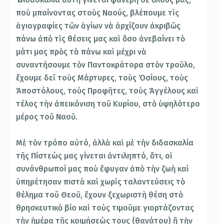
ποὺ μπαίνοντας στοὺς Ναούς, βλέπουμε τὶς
ἁγιογραφίες τῶν ἁγίων νὰ ἀρχίζουν ἀκριβῶς
πάνω ἀπὸ τὶς θέσεις μας καὶ ὅσο ἀνεβαίνει τὸ
μάτι μας πρὸς τὰ πάνω καὶ μέχρι νὰ
συναντήσουμε τὸν Παντοκράτορα στὸν τροῦλο,
ἔχουμε δεῖ τοὺς Μάρτυρες, τοὺς Ὁσίους, τοὺς
Ἀποστόλους, τοὺς Προφῆτες, τοὺς Ἀγγέλους καὶ
τέλος τὴν ἀπεικόνιση τοῦ Κυρίου, στὸ ὑψηλότερο
μέρος τοῦ Ναοῦ.
Μὲ τὸν τρόπο αὐτό, ἀλλὰ καὶ μὲ τὴν διδασκαλία
τῆς Πίστεώς μας γίνεται ἀντιληπτό, ὅτι, οἱ
συνάνθρωποί μας ποὺ ἔφυγαν ἀπὸ τὴν ζωὴ καὶ
ὑπηρέτησαν πιστὰ καὶ χωρὶς ταλαντεύσεις τὸ
θέλημα τοῦ Θεοῦ, ἔχουν ξεχωριστὴ θέση στὸ
θρησκευτικὸ βίο καὶ τοὺς τιμοῦμε γιορτάζοντας
τὴν ἡμέρα τῆς κοιμήσεώς τους (θανάτου) ἢ τὴν