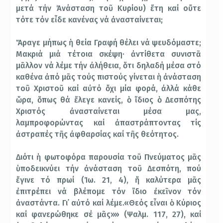
μετά τήν Ἀνάσταση τοῦ Κυρίου) ἔτη καί οὔτε
τότε τόν εἶδε κανένας νά ἀνασταίνεται;
Ἄραγε μήπως ἡ θεία Γραφή θέλει νά ψευδόμαστε;
Μακριά μιά τέτοια σκέψη· ἀντίθετα συνιστᾶ
μᾶλλον νά λέμε τήν ἀλήθεια, ὅτι δηλαδή μέσα στό
καθένα ἀπό μᾶς τούς πιστούς γίνεται ἡ ἀνάσταση
τοῦ Χριστοῦ καί αὐτό ὄχι μία φορά, ἀλλά κάθε
ὥρα, ὅπως θά ἔλεγε κανείς, ὁ ἴδιος ὁ Δεσπότης
Χριστός ἀνασταίνεται μέσα μας,
λαμπροφορώντας καί ἀπαστράπτοντας τίς
ἀστραπές τῆς ἀφθαρσίας καί τῆς θεότητος.
Διότι ἡ φωτοφόρα παρουσία τοῦ Πνεύματος μᾶς
ὑποδεικνύει τήν ἀνάσταση τοῦ Δεσπότη, πού
ἔγινε τό πρωί (Ἰω. 21, 4), ἤ καλύτερα μᾶς
ἐπιτρέπει νά βλέπομε τόν ἴδιο ἐκεῖνον τόν
ἀναστάντα. Γι᾿ αὐτό καί λέμε.«Θεός εἶναι ὁ Κύριος
καί φανερώθηκε σέ μᾶς»» (Ψαλμ. 117, 27), καί