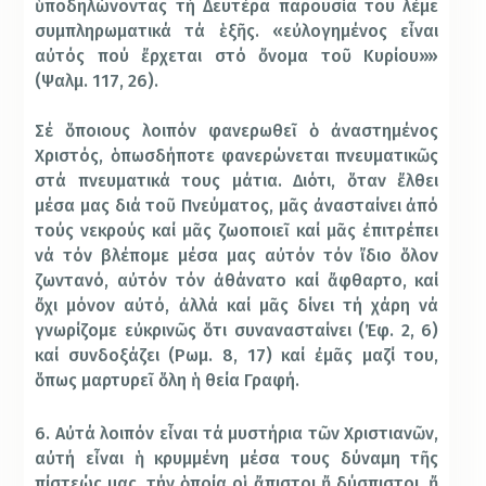
ὑποδηλώνοντας τή Δευτέρα παρουσία του λέμε
συμπληρωματικά τά ἑξῆς. «εὐλογημένος εἶναι
αὐτός πού ἔρχεται στό ὄνομα τοῦ Κυρίου»»
(Ψαλμ. 117, 26).
Σέ ὅποιους λοιπόν φανερωθεῖ ὁ ἀναστημένος
Χριστός, ὁπωσδήποτε φανερώνεται πνευματικῶς
στά πνευματικά τους μάτια. Διότι, ὅταν ἔλθει
μέσα μας διά τοῦ Πνεύματος, μᾶς ἀνασταίνει ἀπό
τούς νεκρούς καί μᾶς ζωοποιεῖ καί μᾶς ἐπιτρέπει
νά τόν βλέπομε μέσα μας αὐτόν τόν ἴδιο ὅλον
ζωντανό, αὐτόν τόν ἀθάνατο καί ἄφθαρτο, καί
ὄχι μόνον αὐτό, ἀλλά καί μᾶς δίνει τή χάρη νά
γνωρίζομε εὐκρινῶς ὅτι συνανασταίνει (Ἐφ. 2, 6)
καί συνδοξάζει (Ρωμ. 8, 17) καί ἐμᾶς μαζί του,
ὅπως μαρτυρεῖ ὅλη ἡ θεία Γραφή.
6. Αὐτά λοιπόν εἶναι τά μυστήρια τῶν Χριστιανῶν,
αὐτή εἶναι ἡ κρυμμένη μέσα τους δύναμη τῆς
πίστεώς μας, τήν ὁποία οἱ ἄπιστοι ἤ δύσπιστοι, ἤ