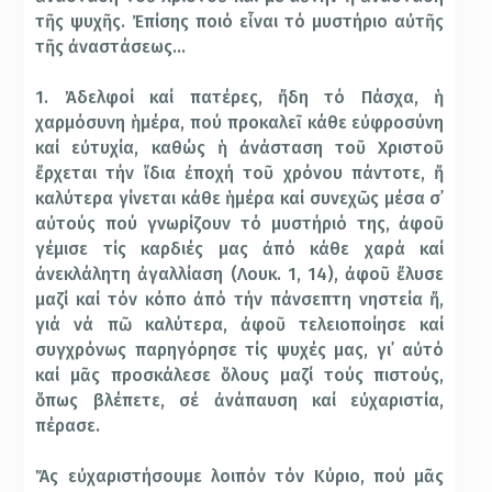
τῆς ψυχῆς. Ἐπίσης ποιό εἶναι τό μυστήριο αὐτῆς
τῆς ἀναστάσεως…
1. Ἀδελφοί καί πατέρες, ἤδη τό Πάσχα, ἡ
χαρμόσυνη ἡμέρα, πού προκαλεῖ κάθε εὐφροσύνη
καί εὐτυχία, καθώς ἡ ἀνάσταση τοῦ Χριστοῦ
ἔρχεται τήν ἴδια ἐποχή τοῦ χρόνου πάντοτε, ἤ
καλύτερα γίνεται κάθε ἡμέρα καί συνεχῶς μέσα σ᾿
αὐτούς πού γνωρίζουν τό μυστήριό της, ἀφοῦ
γέμισε τίς καρδιές μας ἀπό κάθε χαρά καί
ἀνεκλάλητη ἀγαλλίαση (Λουκ. 1, 14), ἀφοῦ ἔλυσε
μαζί καί τόν κόπο ἀπό τήν πάνσεπτη νηστεία ἤ,
γιά νά πῶ καλύτερα, ἀφοῦ τελειοποίησε καί
συγχρόνως παρηγόρησε τίς ψυχές μας, γι᾿ αὐτό
καί μᾶς προσκάλεσε ὅλους μαζί τούς πιστούς,
ὅπως βλέπετε, σέ ἀνάπαυση καί εὐχαριστία,
πέρασε.
Ἄς εὐχαριστήσουμε λοιπόν τόν Κύριο, πού μᾶς