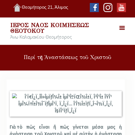
Θεομήτορος 21, Άλιμος
ΙΕΡΌΣ ΝΑΌΣ ΚΟΙΜΉΣΕΩΣ
ΘΕΟΤΌΚΟΥ
Άνω Καλαμακίου Θεομήτορος
Περί τῆς Ἀναστάσεως τοῦ Χριστοῦ
Γιὰ τὸ πῶς εἶναι ἤ πῶς γίνεται μέσα μας ἡ
ἀνάσταση τοῦ Χριστοῦ καί μέ αὐτήν ἡ ἀνάσταση