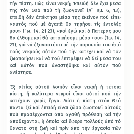
τήν πίστη. Πῶς εἶναι νεκρή; Ἐπειδή δέν ἔχει μέσα
της τόν Θεό πού τή ζωογονεῖ (Α´ Τιμ. 6, 13),
ἐπειδή δέν ἀπέκτησε μέσα της ἐκεῖνον πού εἶπε·
«αὐτός πού μέ ἀγαπᾶ θά τηρήσει τίς ἐντολές
μου» (Ἰω. 14, 21.23), «καί ἐγώ καί ὁ Πατέρας μου
θά ἔλθομε καί θά κατοικήσομε μέσα του» (Ἰω. 14,
23), γιά νά ἐξαναστήσει μέ τήν παρουσία του ἀπό
τούς νεκρούς αὐτόν πού τήν κατέχει καί νά τόν
ζωοποιήσει καί νά τοῦ ἐπιτρέψει νά δεῖ μέσα του
καί αὐτόν πού ἀναστήθηκε καί αὐτόν πού
ἀνέστησε.
Ἐξ αἰτίας αὐτοῦ λοιπόν εἶναι νεκρή ἡ τέτοια
πίστη, ἤ καλύτερα νεκροί εἶναι αὐτοί πού τήν
κατέχουν χωρίς ἔργα. Διότι ἡ πίστη στόν Θεό
πάντα ζεῖ καί ἐπειδή εἶναι ζῶσα ζωοποιεῖ αὐτούς
πού προσέρχονται ἀπό ἀγαθή πρόθεση καί τήν
ἀποδέχονται, ἡ ὁποία καί ἔφερε πολλούς ἀπό τό
θάνατο στή ζωή καί πρίν ἀπό τήν ἐργασία τῶν