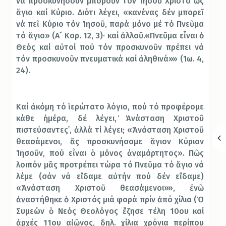
νά προσκυνήσουν μποροῦν τόν Ἰησοῦ Χριστό ὡς
ἅγιο καί Κύριο. Διότι λέγει, «κανένας δέν μπορεῖ
νά πεῖ Κύριο τόν Ἰησοῦ, παρά μόνο μέ τό Πνεῦμα
τό ἅγιο» (Α´ Κορ. 12, 3)· καί ἀλλοῦ.«Πνεῦμα εἶναι ὁ
Θεός καί αὐτοί πού τόν προσκυνοῦν πρέπει νά
τόν προσκυνοῦν πνευματικά καί ἀληθινά»» (Ἰω. 4,
24).
Καί ἀκόμη τό ἱερώτατο λόγιο, πού τό προφέρομε
κάθε ἡμέρα, δέ λέγει, ̒Ἀνάσταση Χριστοῦ
πιστεύσαντες᾽, ἀλλά τί λέγει; «Ἀνάσταση Χριστοῦ
θεασάμενοι, ἄς προσκυνήσομε ἅγιον Κύριον
Ἰησοῦν, πού εἶναι ὁ μόνος ἀναμάρτητος». Πῶς
λοιπόν μᾶς προτρέπει τώρα τό Πνεῦμα τό ἅγιο νά
λέμε (σάν νά εἴδαμε αὐτήν πού δέν εἴδαμε)
«Ἀνάσταση Χριστοῦ θεασάμενοι»», ἐνῶ
ἀναστήθηκε ὁ Χριστός μιά φορά πρίν ἀπό χίλια (Ὁ
Συμεών ὁ Νεός Θεολόγος ἔζησε τέλη 10ου καί
ἀρχές 11ου αἰῶνος, δηλ. χίλια χρόνια περίπου