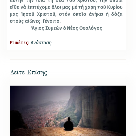
αὐτήν τήν ἴδια τή θέα τοῦ Χριστοῦ, τήν ὁποία
εἴθε νά ἐπιτύχομε ὅλοι μας μέ τή χάρη τοῦ Κυρίου
μας Ἰησοῦ Χριστοῦ, στόν ὁποῖο ἀνήκει ἡ δόξα
στούς αἰῶνες. Γένοιτο.
Ἅγιος Συμεὼν ὁ Νέος Θεολόγος
Ετικέτες:
Ανάσταση
Δείτε Επίσης