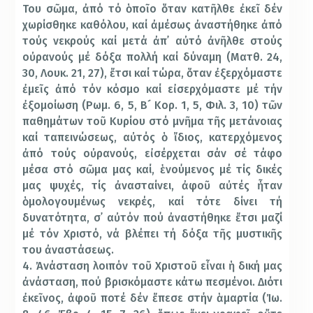
Του σῶμα, ἀπό τό ὁποῖο ὅταν κατῆλθε ἐκεῖ δέν
χωρίσθηκε καθόλου, καί ἀμέσως ἀναστήθηκε ἀπό
τούς νεκρούς καί μετά ἀπ᾿ αὐτό ἀνῆλθε στούς
οὐρανούς μέ δόξα πολλή καί δύναμη (Ματθ. 24,
30, Λουκ. 21, 27), ἔτσι καί τώρα, ὅταν ἐξερχόμαστε
ἐμεῖς ἀπό τόν κόσμο καί εἰσερχόμαστε μέ τήν
ἐξομοίωση (Ρωμ. 6, 5, Β´ Κορ. 1, 5, Φιλ. 3, 10) τῶν
παθημάτων τοῦ Κυρίου στό μνῆμα τῆς μετάνοιας
καί ταπεινώσεως, αὐτός ὁ ἴδιος, κατερχόμενος
ἀπό τούς οὐρανούς, εἰσέρχεται σάν σέ τάφο
μέσα στό σῶμα μας καί, ἑνούμενος μέ τίς δικές
μας ψυχές, τίς ἀνασταίνει, ἀφοῦ αὐτές ἦταν
ὁμολογουμένως νεκρές, καί τότε δίνει τή
δυνατότητα, σ᾿ αὐτόν πού ἀναστήθηκε ἔτσι μαζί
μέ τόν Χριστό, νά βλέπει τή δόξα τῆς μυστικῆς
του ἀναστάσεως.
4. Ἀνάσταση λοιπόν τοῦ Χριστοῦ εἶναι ἡ δική μας
ἀνάσταση, πού βρισκόμαστε κάτω πεσμένοι. Διότι
ἐκεῖνος, ἀφοῦ ποτέ δέν ἔπεσε στήν ἁμαρτία (Ἰω.