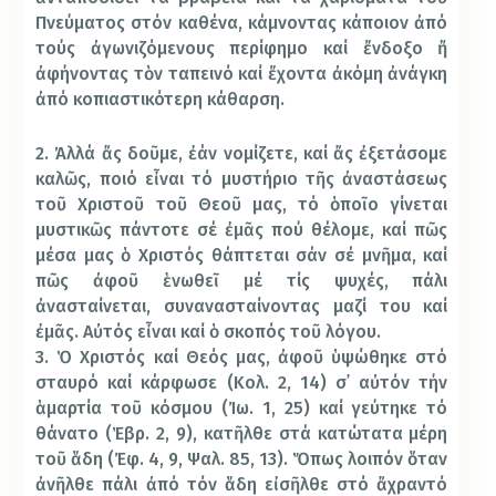
Πνεύματος στόν καθένα, κάμνοντας κάποιον ἀπό
τούς ἀγωνιζόμενους περίφημο καί ἔνδοξο ἤ
ἀφήνοντας τὸν ταπεινό καί ἔχοντα ἀκόμη ἀνάγκη
ἀπό κοπιαστικότερη κάθαρση.
2. Ἀλλά ἄς δοῦμε, ἐάν νομίζετε, καί ἄς ἐξετάσομε
καλῶς, ποιό εἶναι τό μυστήριο τῆς ἀναστάσεως
τοῦ Χριστοῦ τοῦ Θεοῦ μας, τό ὁποῖο γίνεται
μυστικῶς πάντοτε σέ ἐμᾶς πού θέλομε, καί πῶς
μέσα μας ὁ Χριστός θάπτεται σάν σέ μνῆμα, καί
πῶς ἀφοῦ ἑνωθεῖ μέ τίς ψυχές, πάλι
ἀνασταίνεται, συνανασταίνοντας μαζί του καί
ἐμᾶς. Αὐτός εἶναι καί ὁ σκοπός τοῦ λόγου.
3. Ὁ Χριστός καί Θεός μας, ἀφοῦ ὑψώθηκε στό
σταυρό καί κάρφωσε (Κολ. 2, 14) σ᾿ αὐτόν τήν
ἁμαρτία τοῦ κόσμου (Ἰω. 1, 25) καί γεύτηκε τό
θάνατο (Ἑβρ. 2, 9), κατῆλθε στά κατώτατα μέρη
τοῦ ἅδη (Ἐφ. 4, 9, Ψαλ. 85, 13). Ὅπως λοιπόν ὅταν
ἀνῆλθε πάλι ἀπό τόν ἅδη εἰσῆλθε στό ἄχραντό