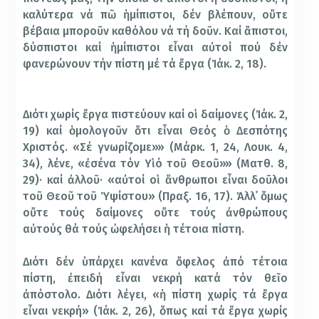
καλύτερα νά πῶ ἡμίπιστοι, δέν βλέπουν, οὔτε
βέβαια μποροῦν καθόλου νά τή δοῦν. Καί ἄπιστοι,
δύσπιστοι καί ἡμίπιστοι εἶναι αὐτοί πού δέν
φανερώνουν τήν πίστη μέ τά ἔργα (Ἰάκ. 2, 18).
Διότι χωρίς ἔργα πιστεύουν καί οἱ δαίμονες (Ἰάκ. 2,
19) καί ὁμολογοῦν ὅτι εἶναι Θεός ὁ Δεσπότης
Χριστός. «Σέ γνωρίζομε»» (Μάρκ. 1, 24, Λουκ. 4,
34), λένε, «ἐσένα τόν Υἱό τοῦ Θεοῦ»» (Ματθ. 8,
29)· καί ἀλλοῦ· «αὐτοί οἱ ἄνθρωποι εἶναι δοῦλοι
τοῦ Θεοῦ τοῦ Ὑψίστου» (Πραξ. 16, 17). Ἀλλ᾿ ὅμως
οὔτε τούς δαίμονες οὔτε τούς ἀνθρώπους
αὐτούς θά τούς ὠφελήσει ἡ τέτοια πίστη.
Διότι δέν ὑπάρχει κανένα ὄφελος ἀπό τέτοια
πίστη, ἐπειδή εἶναι νεκρή κατά τόν θεῖο
ἀπόστολο. Διότι λέγει, «ἡ πίστη χωρίς τά ἔργα
εἶναι νεκρή» (Ἰάκ. 2, 26), ὅπως καί τά ἔργα χωρίς