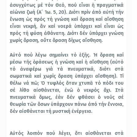
ἀσυγχύτως μέ τόν Θεό, πού εἶναι ἡ πραγματικά
αἰώνια ζωή (Α´ Ἰω. 5, 20). Διότι πρίν ἀπό αὐτή τήν
ἕνωση ὡς πρός τή γνώση καί ὅραση καί αἴσθηση
εἶναι νεκρή, ἄν καί νοερά ὑπάρχει καί εἶναι ὡς
πρός τή φύση ἀθάνατη. Διότι δέν ὑπάρχει γνώση
χωρίς ὅραση, οὔτε ὅραση δίχως αἴσθηση.
Αὐτό πού λέγω σημαίνει τό ἑξῆς. Ἡ ὅραση καί
μέσω τῆς ὁράσεως ἡ γνώση καί ἡ αἴσθηση (αὐτό
τό ἀναφέρω γιά τά πνευματικά, διότι στά
σωματικά καί χωρίς ὅραση ὑπάρχει αἴσθηση). Τί
θέλω νά πῶ; Ὁ τυφλός ὅταν χτυπᾶ τό πόδι του
σέ λίθο αἰσθάνεται, ἐνῶ ὁ νεκρός ὄχι. Στά
πνευματικά ὅμως, ἐάν δέν φθάσει ὁ νοῦς σέ
θεωρία τῶν ὅσων ὑπάρχουν πάνω ἀπό τήν ἔννοια,
δέν αἰσθάνεται τή μυστική ἐνέργεια.
Αὐτός λοιπόν πού λέγει, ὅτι αἰσθάνεται στά