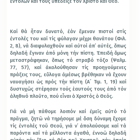
ἐντολῶν καί τούς ὑπέδειξε τόν Χριστό καί Θεό.
Καί θά ἦταν δυνατό, ἐάν ἔμεναν πιστοί στίς
ἐντολές του καί τίς φύλαγαν μέχρι θανάτου (Φιλ.
2, 8), νά διαφυλαχθοῦν καί αὐτοί ἀπ᾿ αὐτές, ὅπως
δηλαδή ἔγιναν ἀπό μόνη τήν πίστη. Ἐπειδή ὅμως
μεταστράφηκαν, ὅπως τό στραβό τόξο (Ψαλμ.
77, 57), καί ἀκολούθησαν τίς προηγούμενες
πράξεις τους, εὔλογα ἀμέσως βρέθηκαν νά ἔχουν
ναυαγήσει ὡς πρός τήν πίστη (Α´ Τιμ. 1, 19) καί
δυστυχῶς στέρησαν τούς ἑαυτούς τους ἀπό τόν
ἀληθινό πλοῦτο, πού εἶναι ὁ Χριστός ὁ Θεός.
Γιά νά μή πάθομε λοιπόν καί ἐμεῖς αὐτό τό
πρᾶγμα, ζητῶ νά τηρήσομε μέ ὅση δύναμη ἔχομε
τίς ἐντολές τοῦ Θεοῦ, γιά ν᾿ ἀπολαύσομε καί τά
παρόντα καί τά μέλλοντα ἀγαθά, ἐννοῶ δηλαδή