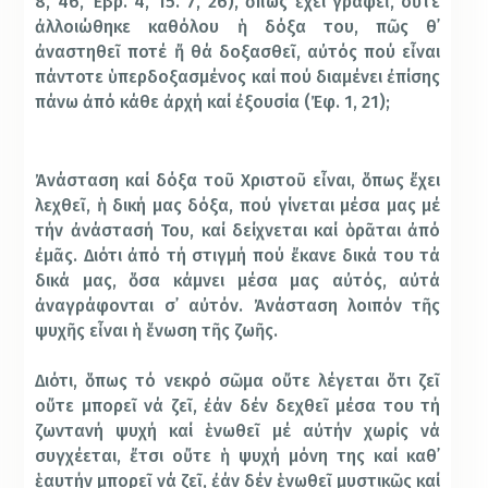
8, 46, Ἐβρ. 4, 15. 7, 26), ὅπως ἔχει γραφεῖ, οὔτε
ἀλλοιώθηκε καθόλου ἡ δόξα του, πῶς θ᾿
ἀναστηθεῖ ποτέ ἤ θά δοξασθεῖ, αὐτός πού εἶναι
πάντοτε ὑπερδοξασμένος καί πού διαμένει ἐπίσης
πάνω ἀπό κάθε ἀρχή καί ἐξουσία (Ἐφ. 1, 21);
Ἀνάσταση καί δόξα τοῦ Χριστοῦ εἶναι, ὅπως ἔχει
λεχθεῖ, ἡ δική μας δόξα, πού γίνεται μέσα μας μέ
τήν ἀνάστασή Του, καί δείχνεται καί ὁρᾶται ἀπό
ἐμᾶς. Διότι ἀπό τή στιγμή πού ἔκανε δικά του τά
δικά μας, ὅσα κάμνει μέσα μας αὐτός, αὐτά
ἀναγράφονται σ᾿ αὐτόν. Ἀνάσταση λοιπόν τῆς
ψυχῆς εἶναι ἡ ἕνωση τῆς ζωῆς.
Διότι, ὅπως τό νεκρό σῶμα οὔτε λέγεται ὅτι ζεῖ
οὔτε μπορεῖ νά ζεῖ, ἐάν δέν δεχθεῖ μέσα του τή
ζωντανή ψυχή καί ἑνωθεῖ μέ αὐτήν χωρίς νά
συγχέεται, ἔτσι οὔτε ἡ ψυχή μόνη της καί καθ᾿
ἑαυτήν μπορεῖ νά ζεῖ, ἐάν δέν ἑνωθεῖ μυστικῶς καί