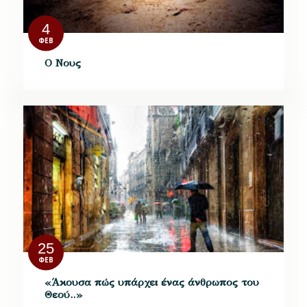
4
ΦΕΒ
Ο Νους
25
ΦΕΒ
«Άκουσα πώς υπάρχει ένας άνθρωπος του
Θεού..»