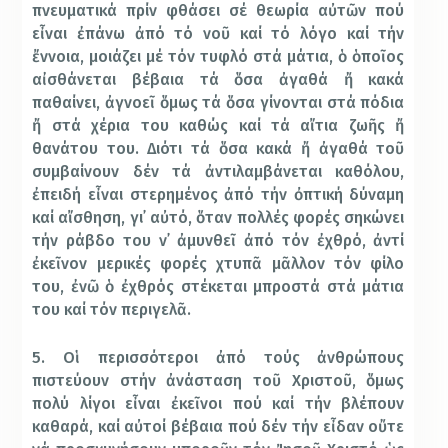
πνευματικά πρίν φθάσει σέ θεωρία αὐτῶν πού
εἶναι ἐπάνω ἀπό τό νοῦ καί τό λόγο καί τήν
ἔννοια, μοιάζει μέ τόν τυφλό στά μάτια, ὁ ὁποῖος
αἰσθάνεται βέβαια τά ὅσα ἀγαθά ἤ κακά
παθαίνει, ἀγνοεῖ ὅμως τά ὅσα γίνονται στά πόδια
ἤ στά χέρια του καθώς καί τά αἴτια ζωῆς ἤ
θανάτου του. Διότι τά ὅσα κακά ἤ ἀγαθά τοῦ
συμβαίνουν δέν τά ἀντιλαμβάνεται καθόλου,
ἐπειδή εἶναι στερημένος ἀπό τήν ὀπτική δύναμη
καί αἴσθηση, γι᾿ αὐτό, ὅταν πολλές φορές σηκώνει
τήν ράβδο του ν᾿ ἀμυνθεῖ ἀπό τόν ἐχθρό, ἀντί
ἐκεῖνον μερικές φορές χτυπᾶ μᾶλλον τόν φίλο
του, ἐνῶ ὁ ἐχθρός στέκεται μπροστά στά μάτια
του καί τόν περιγελᾶ.
5. Οἱ περισσότεροι ἀπό τούς ἀνθρώπους
πιστεύουν στήν ἀνάσταση τοῦ Χριστοῦ, ὅμως
πολύ λίγοι εἶναι ἐκεῖνοι πού καί τήν βλέπουν
καθαρά, καί αὐτοί βέβαια πού δέν τήν εἶδαν οὔτε