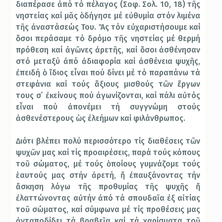
διαπέρασε ἀπό τό πέλαγος (Σοφ. Σολ. 10, 18) τῆς
νηστείας καί μᾶς ὁδήγησε μέ εὐθυμία στόν λιμένα
τῆς ἀναστάσεώς Του. Ἄς τόν εὐχαριστήσουμε καί
ὅσοι περάσαμε τό δρόμο τῆς νηστείας μέ θερμή
πρόθεση καί ἀγῶνες ἀρετῆς, καί ὅσοι ἀσθένησαν
στό μεταξύ ἀπό ἀδιαφορία καί ἀσθένεια ψυχῆς,
ἐπειδή ὁ ἴδιος εἶναι πού δίνει μέ τό παραπάνω τά
στεφάνια καί τούς ἄξιους μισθούς τῶν ἔργων
τους σ᾿ ἐκείνους πού ἀγωνίζονται, καί πάλι αὐτός
εἶναι πού ἀπονέμει τή συγγνώμη στούς
ἀσθενέστερους ὡς ἐλεήμων καί φιλάνθρωπος.
Διότι βλέπει πολύ περισσότερο τίς διαθέσεις τῶν
ψυχῶν μας καί τίς προαιρέσεις, παρά τούς κόπους
τοῦ σώματος, μέ τούς ὁποίους γυμνάζομε τούς
ἑαυτούς μας στήν ἀρετή, ἤ ἐπαυξάνοντας τήν
ἄσκηση λόγω τῆς προθυμίας τῆς ψυχῆς ἤ
ἐλαττώνοντας αὐτήν ἀπό τά σπουδαῖα ἐξ αἰτίας
τοῦ σώματος, καί σύμφωνα μέ τίς προθέσεις μας
ἀνταποδίδει τά βραβεῖα καί τά χαρίσματα τοῦ