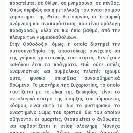
παραπέμπει σε θλίψη, σε μνημόσυνο, σε πένθος.
Όπως ακριβώς και η μετάλλαξη του αναστάσιμου
χαρακτήρα της Θείας Λειτουργίας σε σταυρική
ανάμνηση και αναπαράσταση, που είναι ομόλογη
παραχάραξη, αλλά σε πιο ήπιο βαθμό, από την
πλευρά των Ρωμαιοκαθολικών.
Στην Ορθοδοξία, όμως, η οποία διατηρεί την
αυτοσυνειδησία της αποστολικής συνέχειας και
της γνήσιας χριστιανικής ταυτότητας, δεν έχουν
καθόλου έτσι τα πράγματα. Εδώ ούτε απλές
αναμνηστικές και συμβολικές τελετές έχουμε
ούτε, φυσικά, επικήδεια συναισθηματικά
δρώμενα. Το μυστήριο της Ευχαριστίας, το οποίο
ταυτίζεται με το
είναι
της Εκκλησίας, είναι το
οντολογικό κέντρο της ύπαρξης του σύμπαντος
κόσμου, είναι αυτό το ίδιο το μυστηριακό, το
αναστημένο Σώμα του Χριστού, δια του οποίου
σβήνονται οι αμαρτίες, θεοποιείται ο άνθρωπος
και αφθαρτίζεται η κτίση ολόκληρη. Μονάχα
όποιος κοινωνάει Σώμα και Αίμα Χριστού,