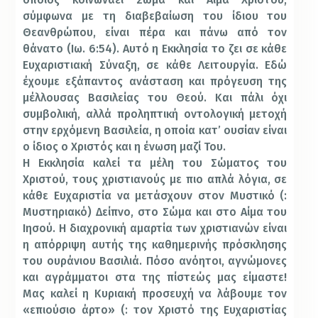
σύμφωνα με τη διαβεβαίωση του ίδιου του
Θεανθρώπου, είναι πέρα και πάνω από τον
θάνατο (Ιω. 6:54). Αυτό η Εκκλησία το ζει σε κάθε
Ευχαριστιακή Σύναξη, σε κάθε Λειτουργία. Εδώ
έχουμε εξάπαντος ανάσταση και πρόγευση της
μέλλουσας Βασιλείας του Θεού. Και πάλι όχι
συμβολική, αλλά προληπτική οντολογική μετοχή
στην ερχόμενη Βασιλεία, η οποία κατ’ ουσίαν είναι
ο ίδιος ο Χριστός και η ένωση μαζί Του.
Η Εκκλησία καλεί τα μέλη του Σώματος του
Χριστού, τους χριστιανούς με πιο απλά λόγια, σε
κάθε Ευχαριστία να μετάσχουν στον Μυστικό (:
Μυστηριακό) Δείπνο, στο Σώμα και στο Αίμα του
Ιησού. Η διαχρονική αμαρτία των χριστιανών είναι
η απόρριψη αυτής της καθημερινής πρόσκλησης
του ουράνιου Βασιλιά. Πόσο ανόητοι, αγνώμονες
και αγράμματοι στα της πίστεώς μας είμαστε!
Μας καλεί η Κυριακή προσευχή να λάβουμε τον
«επιούσιο άρτο» (: τον Χριστό της Ευχαριστίας