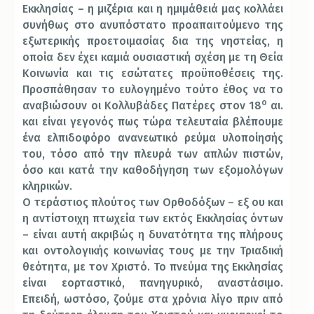
Εκκλησίας – η μιζέρια και η ημιμάθειά μας κολλάει
συνήθως στο ανυπόστατο προαπαιτούμενο της
εξωτερικής προετοιμασίας δια της νηστείας, η
οποία δεν έχει καμιά ουσιαστική σχέση με τη Θεία
Κοινωνία και τις εσώτατες προϋποθέσεις της.
Προσπάθησαν το ευλογημένο τούτο έθος να το
ο
αναβιώσουν οι Κολλυβάδες Πατέρες στον 18
αι.
και είναι γεγονός πως τώρα τελευταία βλέπουμε
ένα ελπιδοφόρο ανανεωτικό ρεύμα υλοποίησής
του, τόσο από την πλευρά των απλών πιστών,
όσο και κατά την καθοδήγηση των εξομολόγων
κληρικών.
Ο τεράστιος πλούτος των Ορθοδόξων – εξ ου και
η αντίστοιχη πτωχεία των εκτός Εκκλησίας όντων
– είναι αυτή ακριβώς η δυνατότητα της πλήρους
και οντολογικής κοινωνίας τους με την Τριαδική
θεότητα, με τον Χριστό. Το πνεύμα της Εκκλησίας
είναι εορταστικό, πανηγυρικό, αναστάσιμο.
Επειδή, ωστόσο, ζούμε στα χρόνια λίγο πριν από