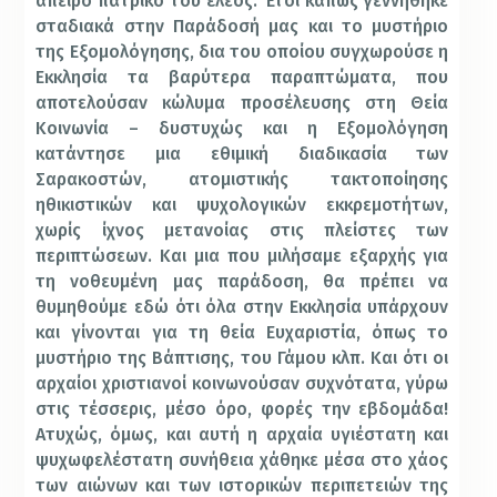
άπειρο πατρικό του έλεος. Έτσι κάπως γεννήθηκε
σταδιακά στην Παράδοσή μας και το μυστήριο
της Εξομολόγησης, δια του οποίου συγχωρούσε η
Εκκλησία τα βαρύτερα παραπτώματα, που
αποτελούσαν κώλυμα προσέλευσης στη Θεία
Κοινωνία – δυστυχώς και η Εξομολόγηση
κατάντησε μια εθιμική διαδικασία των
Σαρακοστών, ατομιστικής τακτοποίησης
ηθικιστικών και ψυχολογικών εκκρεμοτήτων,
χωρίς ίχνος μετανοίας στις πλείστες των
περιπτώσεων. Και μια που μιλήσαμε εξαρχής για
τη νοθευμένη μας παράδοση, θα πρέπει να
θυμηθούμε εδώ ότι όλα στην Εκκλησία υπάρχουν
και γίνονται για τη θεία Ευχαριστία, όπως το
μυστήριο της Βάπτισης, του Γάμου κλπ. Και ότι οι
αρχαίοι χριστιανοί κοινωνούσαν συχνότατα, γύρω
στις τέσσερις, μέσο όρο, φορές την εβδομάδα!
Ατυχώς, όμως, και αυτή η αρχαία υγιέστατη και
ψυχωφελέστατη συνήθεια χάθηκε μέσα στο χάος
των αιώνων και των ιστορικών περιπετειών της