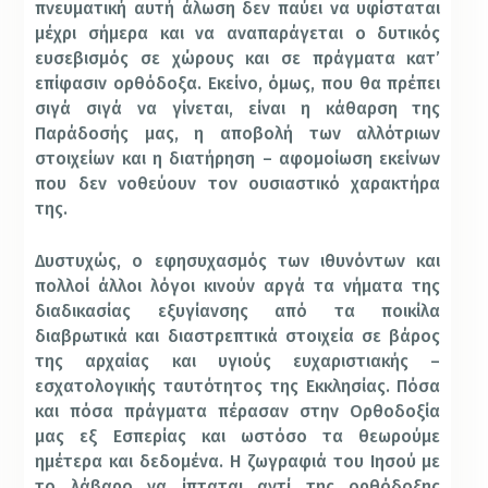
πνευματική αυτή άλωση δεν παύει να υφίσταται
μέχρι σήμερα και να αναπαράγεται ο δυτικός
ευσεβισμός σε χώρους και σε πράγματα κατ’
επίφασιν ορθόδοξα. Εκείνο, όμως, που θα πρέπει
σιγά σιγά να γίνεται, είναι η κάθαρση της
Παράδοσής μας, η αποβολή των αλλότριων
στοιχείων και η διατήρηση – αφομοίωση εκείνων
που δεν νοθεύουν τον ουσιαστικό χαρακτήρα
της.
Δυστυχώς, ο εφησυχασμός των ιθυνόντων και
πολλοί άλλοι λόγοι κινούν αργά τα νήματα της
διαδικασίας εξυγίανσης από τα ποικίλα
διαβρωτικά και διαστρεπτικά στοιχεία σε βάρος
της αρχαίας και υγιούς ευχαριστιακής –
εσχατολογικής ταυτότητος της Εκκλησίας. Πόσα
και πόσα πράγματα πέρασαν στην Ορθοδοξία
μας εξ Εσπερίας και ωστόσο τα θεωρούμε
ημέτερα και δεδομένα. Η ζωγραφιά του Ιησού με
το λάβαρο να ίπταται αντί της ορθόδοξης