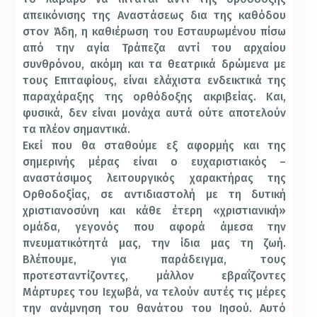
απεικόνισης της Αναστάσεως δια της καθόδου
στον Άδη, η καθιέρωση του Εσταυρωμένου πίσω
από την αγία Τράπεζα αντί του αρχαίου
συνθρόνου, ακόμη και τα θεατρικά δρώμενα με
τους Επιταφίους, είναι ελάχιστα ενδεικτικά της
παραχάραξης της ορθόδοξης ακριβείας. Και,
φυσικά, δεν είναι μονάχα αυτά ούτε αποτελούν
τα πλέον σημαντικά.
Εκεί που θα σταθούμε εξ αφορμής και της
σημερινής μέρας είναι ο ευχαριστιακός –
αναστάσιμος λειτουργικός χαρακτήρας της
Ορθοδοξίας, σε αντιδιαστολή με τη δυτική
χριστιανοσύνη και κάθε έτερη «χριστιανική»
ομάδα, γεγονός που αφορά άμεσα την
πνευματικότητά μας, την ίδια μας τη ζωή.
Βλέπουμε, για παράδειγμα, τους
προτεσταντίζοντες, μάλλον εβραΐζοντες
Μάρτυρες του Ιεχωβά, να τελούν αυτές τις μέρες
την ανάμνηση του θανάτου του Ιησού. Αυτό