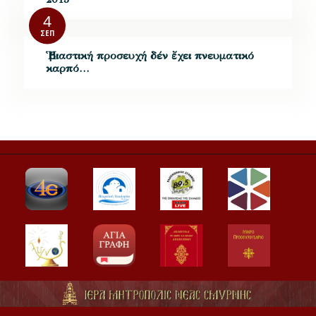
4
ΣΕΠ
Ἡ βιαστική προσευχή δέν ἔχει πνευματικό
καρπό…