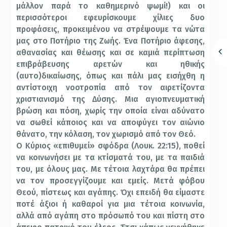
μάλλον παρά το καθημερινό ψωμί!) και οι
περισσότεροι εφευρίσκουμε χίλιες δυο
προφάσεις, προκειμένου να στρέψουμε τα νώτα
μας στο Ποτήριο της Ζωής. Ένα Ποτήριο άφεσης,
αθανασίας και θέωσης και σε καμιά περίπτωση
επιβράβευσης αρετών και ηθικής
(αυτο)δικαίωσης, όπως και πάλι μας εισήχθη η
αντίστοιχη νοοτροπία από τον αιρετίζοντα
χριστιανισμό της Δύσης. Μια αγιοπνευματική
βρώση και πόση, χωρίς την οποία είναι αδύνατο
να σωθεί κάποιος και να αποφύγει τον αιώνιο
θάνατο, την κόλαση, τον χωρισμό από τον Θεό.
Ο Κύριος «επιθυμεί» σφόδρα (Λουκ. 22:15), ποθεί
να κοινωνήσει με τα κτίσματά του, με τα παιδιά
του, με όλους μας. Με τέτοια λαχτάρα θα πρέπει
να τον προσεγγίζουμε και εμείς. Μετά φόβου
Θεού, πίστεως και αγάπης. Όχι επειδή θα είμαστε
ποτέ άξιοι ή καθαροί για μια τέτοια κοινωνία,
αλλά από αγάπη στο πρόσωπό του και πίστη στο