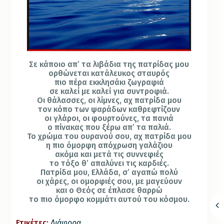
Σε κάποιο απ’ τα λιβάδια της πατρίδας μου
ορθώνεται κατάλευκος σταυρός
πιο πέρα εκκλησάκι ζωγραφιά
σε καλεί με καλεί για συντροφιά.
Οι θάλασσες, οι λίμνες, αχ πατρίδα μου
τον κόπο των ψαράδων καθρεφτίζουν
οι γλάροι, οι φουρτούνες, τα πανιά
ο πίνακας που ξέρω απ’ τα παλιά.
Το χρώμα του ουρανού σου, αχ πατρίδα μου
η πιο όμορφη απόχρωση γαλάζιου
ακόμα και μετά τις συννεφιές
το τόξο θ’ απαλύνει τις καρδιές.
Πατρίδα μου, Ελλάδα, σ’ αγαπώ πολύ
οι χάρες, οι ομορφιές σου, με μαγεύουν
και ο Θεός σε έπλασε θαρρώ
το πιο όμορφο κομμάτι αυτού του κόσμου.
Ετικέτες:
Διάφορα