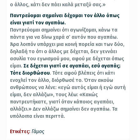
ο άλλος, κάτι δεν πάει καλά μεταξύ σας.»
Παντρεύομαι σημαίνει δέχομαι τον άλλο όπως
είναι γιατί τον αγαπάω.
Παντρεύομαι σημαίνει ότι αγωνίζομαι, κάνω τα
πάντα για να δίνω χαρά σ’ αυτόν που αγαπάω.
Άρα λοιπόν υπάρχει μια κοινή πορεία και των δύο,
δηλαδή το ότι ο άλλος με δέχεται, δεν γεννάει
ασυλία του εγωισμού μου, αφού με δέχεται όπως
είμαι.
Σε δέχεται γιατί σε αγαπάει, εσύ αγαπάς;
Τότε διορθώσου
. Τότε αφού βλέπεις ότι κάτι
ενοχλεί τον άλλο, διόρθωσέ το. Όταν ακούω
ανθρώπους να λένε: «εγώ αυτός είμαι ή εγώ αυτή
είμαι, δεν αλλάζω», τους λέω: «Κακώς
παντρευτήκατε, γιατί όταν κάποιος αγαπάει,
αλλάζει.» Δεν αλλάζω σημαίνει δεν αγαπάω. Τα
υπόλοιπα είναι περιττά.
Ετικέτες:
Γάμος