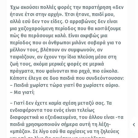
Έχω ακούσει πολλές φορές την παρατήρηση «δεν
ήτανε έτσι στην αρχή». Έτσι ήτανε, παιδί μου,
αλλά εσύ δεν τον είδες. Ο αρραβώνας δεν είναι
μια χαζοχαρούμενη περίοδος που θα κοιτάξουμε
πώς θα περάσουμε καλά. Είναι ακριβώς μια
περίοδος που οι άνθρωποι μιλάνε σοβαρά για το
μέλλον τους, βλέπουν αν συμφωνούν, αν
ταιριάζουν, αν έχουν την ίδια πλεύση μέσα στη
ζωή τους, ακόμα μερικές φορές σε μερικά
πράγματα, που φαίνονται πιο ρηχά, πιο εύκολα.
Κάποτε έλεγα σε δυο παιδιά που συνδεόντουσαν:
– Παιδιά χωρίστε τώρα γιατί θα χωρίσετε αύριο.
– Μα γιατί;
– Γιατί δεν έχετε καμία σχέση μεταξύ σας. Τα
ενδιαφέροντα του ενός είναι τελείως
διαφορετικά κι εξειδικευμένα, του άλλου είναι -τα
παιδιά χρησιμοποιούν σήμερα αυτή τη λέξη-
«μπάζα». Σε λίγο εσύ θα αρχίσεις να τη ζηλεύεις