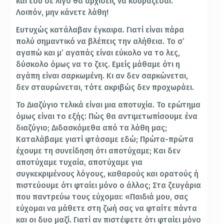
και εσύ σε λίγο θα αρχίσεις να κουράζεσαι.
Λοιπόν, μην κάνετε λάθη!
Ευτυχώς κατάλαβαν έγκαιρα. Γιατί είναι πάρα
πολύ σημαντικό να βλέπεις την αλήθεια. Το σ’
αγαπώ και μ’ αγαπάς είναι εύκολο να το λες,
δύσκολο όμως να το ζεις. Εμείς μάθαμε ότι η
αγάπη είναι σαρκωμένη. Κι αν δεν σαρκώνεται,
δεν σταυρώνεται, τότε ακριβώς δεν προχωράει.
Το Διαζύγιο τελικά είναι μια αποτυχία. Το ερώτημα
όμως είναι το εξής: Πώς θα αντιμετωπίσουμε ένα
διαζύγιο; Διδασκόμεθα από τα λάθη μας;
Καταλάβαμε γιατί φτάσαμε εδώ; Πρώτα-πρώτα
έχουμε τη συνείδηση ότι αποτύχαμε; Και δεν
αποτύχαμε τυχαία, αποτύχαμε για
συγκεκριμένους λόγους, καθαρούς και ορατούς ή
πιστεύουμε ότι φταίει μόνο ο άλλος; Στα ζευγάρια
που παντρεύω τους εύχομαι: «Παιδιά μου, σας
εύχομαι να μάθετε στη ζωή σας να φταίτε πάντα
και οι δυο μαζί. Γιατί αν πιστέψετε ότι φταίει μόνο