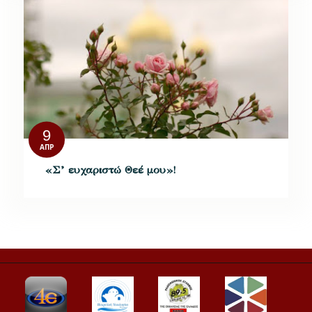
9
ΑΠΡ
«Σ’ ευχαριστώ Θεέ μου»!