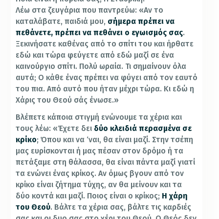
Λέω στα ζευγάρια που παντρεύω: «Αν το
καταλάβατε, παιδιά μου,
σήμερα πρέπει να
πεθάνετε, πρέπει να πεθάνει ο εγωισμός σας
.
Ξεκινήσατε καθένας από το σπίτι του και ήρθατε
εδώ και τώρα φεύγετε από εδώ μαζί σε ένα
καινούργιο σπίτι. Πολύ ωραία. Τι σημαίνουν όλα
αυτά; Ο κάθε ένας πρέπει να φύγει από τον εαυτό
του πια. Από αυτό που ήταν μέχρι τώρα. Κι εδώ η
Χάρις του Θεού σάς ένωσε.»
Βλέπετε κάποια στιγμή ενώνουμε τα χέρια και
τους λέω: «Έχετε δει
δύο κλειδιά περασμένα σε
κρίκο
; Όπου και να ‘ναι, θα είναι μαζί. Στην τσέπη
μας ευρίσκονται ή μας πέσαν στον δρόμο ή τα
πετάξαμε στη θάλασσα, θα είναι πάντα μαζί γιατί
τα ενώνει ένας κρίκος. Αν όμως βγουν από τον
κρίκο είναι ζήτημα τύχης, αν θα μείνουν και τα
δύο κοντά και μαζί. Ποιος είναι ο κρίκος;
Η χάρη
του Θεού
. Βάλτε τα χέρια σας, βάλτε τις καρδιές
σας και οι δυο σας στο χέρι του Θεού. Ο Θεός δεν