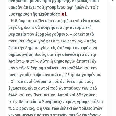
ἀνθρώπου μόνον προερχομένης. Βεβαίως τοῦτο
μακρὰν ἀπέχει τοῦ ζητουμένου ἀφ’ ἠμῶν ἐν τοῖς
μυστηρίοις τῆς Ἐκκλησίας»
[8]
.
. Ἡ διάκριση τοῦ Πνευματικοῦ πρέπει νά εἶναι πολύ
μεγάλη, ὥστε νά ὁδηγήσει στήν πνευματική
θεραπεία τόν ἐξομολογούμενο. «Καλεῖται (ὁ
πνευματικὸς)», γράφει ὁ π. Σωφρόνιος, «πρὸς
ὑψίστην δημιουργίαν, εἰς ἀσύγκριτον τιμήν: νὰ
δημιουργήση θεοὺς διὰ τὴν αἰωνιότητα ἐν τῷ
Ἀκτίστῳ Φωτί». Αὐτὴ ἡ δημιουργία ἀπαιτεῖ ὄχι
μόνο τὴν διάκριση τοῦ Πνευματικοῦ ἀλλὰ καὶ τὴν
συνεργασία τοῦ μετανοοῦντος-ἐξομολογουμένου.
. Οἱ ταπεινοὶ ἄνθρωποι, σὲ ἀντίθεση μὲ τοὺς
ἐγωιστές, εἶναι αὐτοὶ ποὺ ἀναπαύουν τὸν Θεὸ
ἀλλὰ καὶ τὸν Πνευματικό. Αὐτοὶ καὶ ὁδηγοῦνται
στὴν θεραπεία. « Συνήρπαζεν ἐμὲ», γράφει πάλι ὁ
π. Σωφρόνιος, « ἡ θέα τῶν ἐκλεκτῶν τοῦ Θεοῦ, τῶν
κεκρυμμένων ὑπὸ τὴν ταπεινὴν αὐτῶν ἐμφάνισιν.