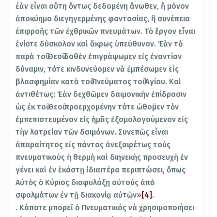
ἐὰν εἶναι αὔτη ὄντως δεδομένη ἄνωθεν, ἢ μόνον
ἀποκύημα διεγηγερμένης φαντασίας, ἢ συνέπεια
ἐπιρροῆς τῶν ἐχθρικῶν πνευμάτων. Τὸ ἔργον εἶναι
ἐνίοτε δύσκολον καὶ ἄκρως ὑπεύθυνον. Ἐὰν τὸ
παρὰ τοῦ Θεοῦ δοθὲν ἐπιγράψωμεν εἰς ἐναντίαν
δύναμιν, τότε κινδυνεύομεν νὰ ἐμπέσωμεν εἰς
βλασφημίαν κατὰ τοῦ Πνεύματος τοῦ Ἁγίου. Καὶ
ἀντιθέτως: Ἐὰν δεχθῶμεν δαιμονικὴν ἐπίδρασιν
ὡς ἐκ τοῦ Θεοῦ προερχομένην τότε ὠθοῦμεν τὸν
ἐμπεπιστευμένον εἰς ἡμᾶς ἐξομολογούμενον εἰς
τὴν λατρείαν τῶν δαιμόνων. Συνεπῶς εἶναι
ἀπαραίτητος εἰς πάντας ἀνεξαιρέτως τοὺς
πνευματικοὺς ἡ θερμὴ καὶ διηνεκὴς προσευχὴ ἐν
γένει καὶ ἐν ἑκάστῃ ἰδιαιτέρα περιπτώσει, ὅπως
Αὐτὸς ὁ Κύριος διαφυλάξῃ αὐτοὺς ἀπὸ
σφαλμάτων ἐν τῇ διακονίᾳ αὐτῶν»
[4]
.
. Κάποτε μπορεῖ ὁ Πνευματικός νά χρησιμοποιήσει