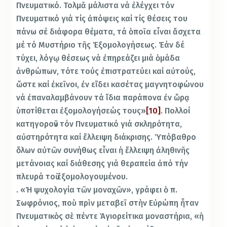
Πνευματικό. Τολμᾶ μάλιστα νά ἐλέγχει τόν
Πνευματικό γιά τίς ἀπόψεις καί τίς θέσεις του
πάνω σέ διάφορα θέματα, τά ὁποῖα εἶναι ἄσχετα
μέ τό Μυστήριο τῆς Ἐξομολογήσεως. Ἐάν δέ
τύχει, λόγῳ θέσεως νά ἐπηρεάζει μιά ὁμάδα
ἀνθρώπων, τότε τούς ἐπιστρατεύει καί αὐτούς,
ὥστε καί ἐκεῖνοι, ἐν εἴδει κασέτας μαγνητοφώνου
νά ἐπαναλαμβάνουν τά ἴδια παράπονα ἐν ὥρᾳ
ὑποτίθεται ἐξομολογήσεώς τους»
[10]
. Πολλοί
κατηγοροῦν τόν Πνευματικό γιά σκληρότητα,
αὐστηρότητα καί ἔλλειψη διάκρισης. Ὑπόβαθρο
ὅλων αὐτῶν συνήθως εἶναι ἡ ἔλλειψη ἀληθινῆς
μετάνοιας καί διάθεσης γιά θεραπεία ἀπό τήν
πλευρά τοῦ ἐξομολογουμένου.
. «Ἡ ψυχολογία τῶν μοναχῶν», γράφει ὁ π.
Σωφρόνιος, ποὺ πρὶν μεταβεῖ στὴν Εὐρώπη ἦταν
Πνευματικὸς σὲ πέντε Ἁγιορείτικα μοναστήρια, «ἡ