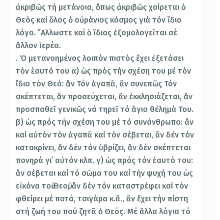
ἀκριβῶς τή μετάνοια, ὅπως ἀκριβῶς χαίρεται ὁ
Θεός καί ὅλος ὁ οὐράνιος κόσμος γιά τόν ἴδιο
λόγο. ῎Αλλωστε καί ὁ ἴδιος ἐξομολογεῖται σέ
ἄλλον ἱερέα.
. Ὁ μετανοημένος λοιπόν πιστός ἔχει ἐξετάσει
τόν ἑαυτό του α) ὡς πρός τήν σχέση του μέ τόν
ἴδιο τόν Θεό: ἄν Τόν ἀγαπᾶ, ἄν συνεπῶς Τόν
σκέπτεται, ἄν προσεύχεται, ἄν ἐκκλησιάζεται, ἄν
προσπαθεῖ γενικῶς νά τηρεῖ τό ἅγιο θέλημά Του.
β) ὡς πρός τήν σχέση του μέ τό συνάνθρωπο: ἄν
καί αὐτόν τόν ἀγαπᾶ καί τόν σέβεται, ἄν δέν τόν
κατακρίνει, ἄν δέν τόν ὑβρίζει, ἄν δέν σκέπτεται
πονηρά γι᾽ αὐτόν κλπ. γ) ὡς πρός τόν ἑαυτό του:
ἄν σέβεται καί τό σῶμα του καί τήν ψυχή του ὡς
εἰκόνα τοῦ Θεοῦ, ἄν δέν τόν καταστρέφει καί τόν
φθείρει μέ ποτά, τσιγάρα κ.ἄ., ἄν ἔχει τήν πίστη
στή ζωή του πού ζητᾶ ὁ Θεός. Μέ ἄλλα λόγια τό