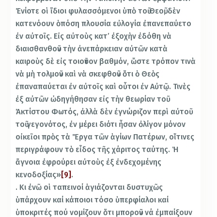
Ἐνίοτε οἱ ἴδιοι φυλασσόμενοι ὑπὸ τοῦ Θεοῦ, δὲν
κατενόουν ὁπόση πλουσία εὐλογία ἐπανεπαύετο
ἐν αὐτοῖς. Εἰς αὐτοὺς κατ’ ἐξοχὴν ἐδόθη νὰ
διαισθανθοῦν τὴν ἀνεπάρκειαν αὐτῶν κατὰ
καιροὺς δὲ εἰς τοιοῦτον βαθμόν, ὥστε τρόπον τινὰ
νὰ μὴ τολμοῦν καὶ νὰ σκεφθοῦν ὅτι ὁ Θεὸς
ἐπαναπαύεται ἐν αὐτοῖς καὶ οὗτοι ἐν Αὐτῷ. Τινὲς
ἐξ αὐτῶν ὠδηγήθησαν εἰς τὴν θεωρίαν τοῦ
Ἀκτίστου Φωτός, ἀλλὰ δὲν ἐγνώριζον περὶ αὐτοῦ
τοῦ γεγονότος, ἐν μέρει διότι ἦσαν ὀλίγον μόνον
οἰκεῖοι πρὸς τὰ Ἔργα τῶν ἁγίων Πατέρων, οἵτινες
περιγράφουν τὸ εἶδος τῆς χάριτος ταύτης. Ἡ
ἄγνοια ἐφρούρει αὐτοὺς ἐξ ἐνδεχομένης
κενοδοξίας»
[9]
.
. Κι ἐνῶ οἱ ταπεινοί ἁγιάζονται δυστυχῶς
ὑπάρχουν καί κάποιοι τόσο ὑπερφίαλοι καί
ὑποκριτές πού νομίζουν ὅτι μποροῦν νά ἐμπαίξουν