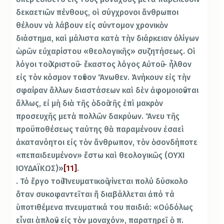
δεκαετιῶν πένθους, οἱ σύγχρονοι ἄνθρωποι
θέλουν νὰ λάβουν εἰς σύντομον χρονικὸν
διάστημα, καὶ μάλιστα κατὰ τὴν διάρκειαν ὀλίγων
ὡρῶν εὐχαρίστου «θεολογικῆς» συζητήσεως. Οἱ
λόγοι τοῦ Χριστοῦ – ἕκαστος λόγος Αὐτοῦ – ἦλθον
εἰς τὸν κόσμον τοῦτον Ἄνωθεν. Ἀνήκουν εἰς τὴν
σφαίραν ἄλλων διαστάσεων καὶ δὲν ἀφομοιοῦνται
ἄλλως, εἰ μὴ διὰ τῆς ὁδοῦ τῆς ἐπὶ μακρὸν
προσευχῆς μετὰ πολλῶν δακρύων. Ἄνευ τῆς
προϋποθέσεως ταύτης θὰ παραμένουν ἐσαεὶ
ἀκατανόητοι εἰς τὸν ἄνθρωπον, τὸν ὁσονδήποτε
«πεπαιδευμένον» ἔστω καὶ θεολογικῶς (ΟΥΧΙ
ΙΟΥΔΑΪΚΩΣ)»
[11]
.
. Τό ἔργο τοῦ Πνευματικοῦ γίνεται πολύ δύσκολο
ὅταν συκοφαντεῖται ἤ διαβάλλεται ἀπό τά
ὑποτιθέμενα πνευματικά του παιδιά: «Οὐδόλως
εἶναι ἁπλοῦν εἰς τὸν μοναχόν», παρατηρεῖ ὁ π.