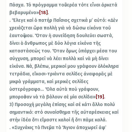
Πάσχα. Τό πρόγραμμα τοῦ ἱερέα τότε εἶναι ἀρκετά
βεβαρυμένο»
[18]
.
. Ἔλεγε καί ὁ πατήρ Παΐσιος σχετικά μ’ αὐτό: «Δὲν
χρειάζεται ὥρα πολλὴ γιὰ νὰ δώσω εἰκόνα τοῦ
ἑαυτοῦ μου. Ὅταν ἡ συνείδηση δουλεύει σωστά,
δίνει ὁ ἄνθρωπος μὲ δύο λόγια εἰκόνα τῆς
καταστάσεώς του. Ὅταν ὅμως ὑπάρχει μέσα του
σύγχυση, μπορεῖ νὰ λέει πολλὰ καὶ νὰ μὴ δίνει
εἰκόνα. Νά, βλέπω, μερικοί μου γράφουν ὁλόκληρα
τετράδια, εἴκοσι-τριάντα σελίδες ἀναφορᾶς μὲ
μικρὰ γράμματα, καὶ μερικὲς σελίδες
ὑστερόγραφο… Ὅλα αὐτὰ ποὺ γράφουν,
μποροῦσαν νὰ τὰ βάλουν σὲ μία σελίδα»
[19]
.
3) Προσοχή μεγάλη ἐπίσης καί σέ κάτι ἄλλο πολύ
σημαντικό: στό συναίσθημα τῆς αὐταρέσκειας καί
στήν ἰδέα ὅτι εἴμαστε καλοί ἤ ὅτι πᾶμε καλά.
. «Συχνάκις τὸ Πνεῦμα τὸ Ἅγιον ἀποχωρεῖ ἀφ’