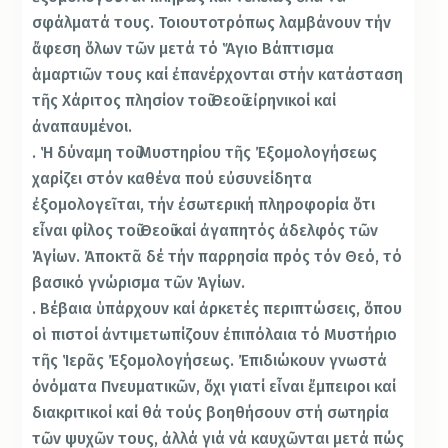
σφάλματά τους. Τοιουτοτρόπως λαμβάνουν τήν
ἄφεση ὅλων τῶν μετά τό Ἅγιο Βάπτισμα
ἁμαρτιῶν τους καί ἐπανέρχονται στήν κατάσταση
τῆς Χάριτος πλησίον τοῦ Θεοῦ εἰρηνικοί καί
ἀναπαυμένοι.
. Ἡ δύναμη τοῦ Μυστηρίου τῆς Ἐξομολογήσεως
χαρίζει στόν καθένα πού εὐσυνείδητα
ἐξομολογεῖται, τήν ἐσωτερική πληροφορία ὅτι
εἶναι φίλος τοῦ Θεοῦ καί ἀγαπητός ἀδελφός τῶν
Ἁγίων. Ἀποκτᾶ δέ τήν παρρησία πρός τόν Θεό, τό
βασικό γνώρισμα τῶν Ἁγίων.
. Βέβαια ὑπάρχουν καί ἀρκετές περιπτώσεις, ὅπου
οἱ πιστοί ἀντιμετωπίζουν ἐπιπόλαια τό Μυστήριο
τῆς Ἱερᾶς Ἐξομολογήσεως. Ἐπιδιώκουν γνωστά
ὀνόματα Πνευματικῶν, ὄχι γιατί εἶναι ἔμπειροι καί
διακριτικοί καί θά τούς βοηθήσουν στή σωτηρία
τῶν ψυχῶν τους, ἀλλά γιά νά καυχῶνται μετά πώς