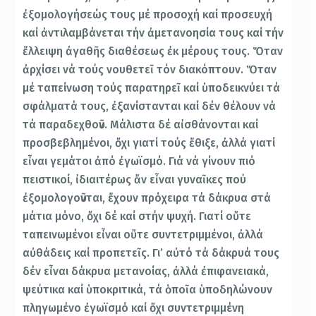
ἐξομολογήσεώς τους μέ προσοχή καί προσευχή
καί ἀντιλαμβάνεται τήν ἀμετανοησία τους καί τήν
ἔλλειψη ἀγαθῆς διαθέσεως ἐκ μέρους τους. Ὅταν
ἀρχίσει νά τούς νουθετεῖ τόν διακόπτουν. Ὅταν
μέ ταπείνωση τούς παρατηρεῖ καί ὑποδεικνύει τά
σφάλματά τους, ἐξανίστανται καί δέν θέλουν νά
τά παραδεχθοῦν. Μάλιστα δέ αἰσθάνονται καί
προσβεβλημένοι, ὄχι γιατί τούς ἔθιξε, ἀλλά γιατί
εἶναι γεμάτοι ἀπό ἐγωϊσμό. Γιά νά γίνουν πιό
πειστικοί, ἰδιαιτέρως ἄν εἶναι γυναῖκες πού
ἐξομολογοῦνται, ἔχουν πρόχειρα τά δάκρυα στά
μάτια μόνο, ὄχι δέ καί στήν ψυχή. Γιατί οὔτε
ταπεινωμένοι εἶναι οὔτε συντετριμμένοι, ἀλλά
αὐθάδεις καί προπετεῖς. Γι’ αὐτό τά δάκρυά τους
δέν εἶναι δάκρυα μετανοίας, ἀλλά ἐπιφανειακά,
ψεύτικα καί ὑποκριτικά, τά ὁποῖα ὑποδηλώνουν
πληγωμένο ἐγωϊσμό καί ὄχι συντετριμμένη