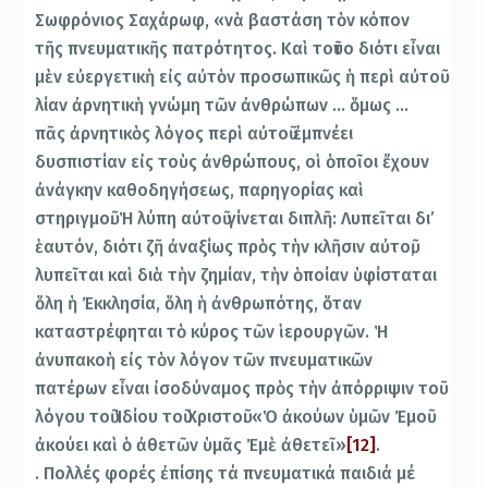
Σωφρόνιος Σαχάρωφ, «νὰ βαστάση τὸν κόπον
τῆς πνευματικῆς πατρότητος. Καὶ τοῦτο διότι εἶναι
μὲν εὐεργετικὴ εἰς αὐτὸν προσωπικῶς ἡ περὶ αὐτοῦ
λίαν ἀρνητικὴ γνώμη τῶν ἀνθρώπων … ὅμως …
πᾶς ἀρνητικὸς λόγος περὶ αὐτοῦ ἐμπνέει
δυσπιστίαν εἰς τοὺς ἀνθρώπους, οἱ ὁποῖοι ἔχουν
ἀνάγκην καθοδηγήσεως, παρηγορίας καὶ
στηριγμοῦ. Ἡ λύπη αὐτοῦ γίνεται διπλῆ: Λυπεῖται δι’
ἑαυτόν, διότι ζῆ ἀναξίως πρὸς τὴν κλῆσιν αὐτοῦ,
λυπεῖται καὶ διὰ τὴν ζημίαν, τὴν ὁποίαν ὑφίσταται
ὅλη ἡ Ἐκκλησία, ὅλη ἡ ἀνθρωπότης, ὅταν
καταστρέφηται τὸ κύρος τῶν ἱερουργῶν. Ἡ
ἀνυπακοὴ εἰς τὸν λόγον τῶν πνευματικῶν
πατέρων εἶναι ἰσοδύναμος πρὸς τὴν ἀπόρριψιν τοῦ
λόγου τοῦ Ἰδίου τοῦ Χριστοῦ: «Ὁ ἀκούων ὑμῶν Ἐμοῦ
ἀκούει καὶ ὁ ἀθετῶν ὑμᾶς Ἐμὲ ἀθετεῖ»
[12]
.
. Πολλές φορές ἐπίσης τά πνευματικά παιδιά μέ