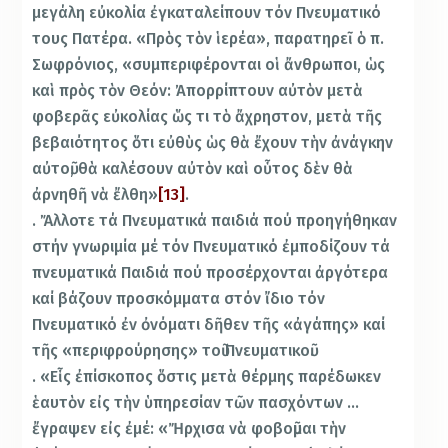
μεγάλη εὐκολία ἐγκαταλείπουν τόν Πνευματικό
τους Πατέρα. «Πρὸς τὸν ἱερέα», παρατηρεῖ ὁ π.
Σωφρόνιος, «συμπεριφέρονται οἱ ἄνθρωποι, ὡς
καὶ πρὸς τὸν Θεόν: Ἀπορρίπτουν αὐτὸν μετὰ
φοβερᾶς εὐκολίας ὥς τι τὸ ἄχρηστον, μετὰ τῆς
βεβαιότητος ὅτι εὐθὺς ὡς θὰ ἔχουν τὴν ἀνάγκην
αὐτοῦ, θὰ καλέσουν αὐτὸν καὶ οὗτος δὲν θὰ
ἀρνηθῆ νὰ ἔλθη»
[13]
.
. Ἄλλοτε τά Πνευματικά παιδιά πού προηγήθηκαν
στήν γνωριμία μέ τόν Πνευματικό ἐμποδίζουν τά
πνευματικά Παιδιά πού προσέρχονται ἀργότερα
καί βάζουν προσκόμματα στόν ἴδιο τόν
Πνευματικό ἐν ὀνόματι δῆθεν τῆς «ἀγάπης» καί
τῆς «περιφρούρησης» τοῦ Πνευματικοῦ.
. «Εἷς ἐπίσκοπος ὅστις μετὰ θέρμης παρέδωκεν
ἑαυτὸν εἰς τὴν ὑπηρεσίαν τῶν πασχόντων …
ἔγραψεν εἰς ἐμέ: «Ἤρχισα νὰ φοβοῦμαι τὴν