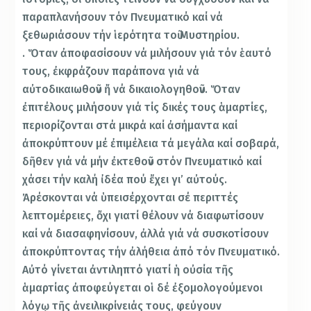
παραπλανήσουν τόν Πνευματικό καί νά
ξεθωριάσουν τήν ἱερότητα τοῦ Μυστηρίου.
. Ὅταν ἀποφασίσουν νά μιλήσουν γιά τόν ἑαυτό
τους, ἐκφράζουν παράπονα γιά νά
αὐτοδικαιωθοῦν ἤ νά δικαιολογηθοῦν. Ὅταν
ἐπιτέλους μιλήσουν γιά τίς δικές τους ἁμαρτίες,
περιορίζονται στά μικρά καί ἀσήμαντα καί
ἀποκρύπτουν μέ ἐπιμέλεια τά μεγάλα καί σοβαρά,
δῆθεν γιά νά μήν ἐκτεθοῦν στόν Πνευματικό καί
χάσει τήν καλή ἰδέα πού ἔχει γι’ αὐτούς.
Ἀρέσκονται νά ὑπεισέρχονται σέ περιττές
λεπτομέρειες, ὄχι γιατί θέλουν νά διαφωτίσουν
καί νά διασαφηνίσουν, ἀλλά γιά νά συσκοτίσουν
ἀποκρύπτοντας τήν ἀλήθεια ἀπό τόν Πνευματικό.
Αὐτό γίνεται ἀντιληπτό γιατί ἡ οὐσία τῆς
ἁμαρτίας ἀποφεύγεται οἱ δέ ἐξομολογούμενοι
λόγῳ τῆς ἀνειλικρίνειάς τους, φεύγουν