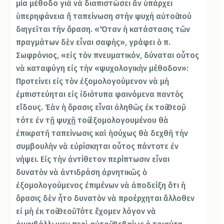
μία μέθοδο γιά νά διαπιστώσει ἄν ὑπάρχει
ὑπερηφάνεια ἤ ταπείνωση στήν ψυχή αὐτοῦ πού
διηγεῖται τήν ὅραση. «Ὅταν ἡ κατάστασις τῶν
πραγμάτων δὲν εἶναι σαφὴς», γράφει ὁ π.
Σωφρόνιος, «εἰς τὸν πνευματικόν, δύναται οὗτος
νὰ καταφύγη εἰς τὴν «ψυχολογικὴν μέθοδον»:
Προτείνει εἰς τὸν ἐξομολογούμενον νὰ μὴ
ἐμπιστεύηται εἰς ἰδιότυπα φαινόμενα παντὸς
εἴδους. Ἐὰν ἡ ὅρασις εἶναι ἀληθῶς ἐκ τοῦ Θεοῦ,
τότε ἐν τῇ ψυχῇ τοῦ ἐξομολογουμένου θὰ
ἐπικρατῆ ταπείνωσις καὶ ἡσύχως θὰ δεχθῆ τὴν
συμβουλὴν νὰ εὐρίσκηται οὗτος πάντοτε ἐν
νήψει. Εἰς τὴν ἀντίθετον περίπτωσιν εἶναι
δυνατὸν νὰ ἀντιδράση ἀρνητικῶς ὁ
ἐξομολογούμενος ἐπιμένων νὰ ἀποδείξη ὅτι ἡ
ὅρασις δὲν ἦτο δυνατὸν νὰ προέρχηται ἄλλοθεν
εἰ μὴ ἐκ τοῦ Θεοῦ. Τότε ἔχομεν λόγον νὰ