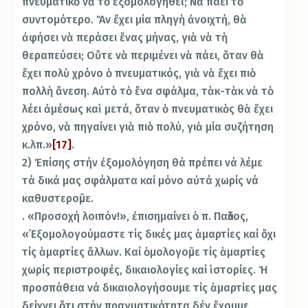
πνευματικὸ νὰ τὸ ἐξομολογηθεῖ; Νὰ πάει τὸ
συντομότερο. Ἂν ἔχει μία πληγὴ ἀνοιχτή, θὰ
ἀφήσει νὰ περάσει ἕνας μήνας, γιὰ νὰ τὴ
θεραπεύσει; Οὔτε νὰ περιμένει νὰ πάει, ὅταν θὰ
ἔχει πολὺ χρόνο ὁ πνευματικός, γιὰ νὰ ἔχει πιὸ
πολλὴ ἄνεση. Αὐτὸ τὸ ἕνα σφάλμα, τὰκ-τὰκ νὰ τὸ
λέει ἀμέσως καὶ μετά, ὅταν ὁ πνευματικὸς θὰ ἔχει
χρόνο, νὰ πηγαίνει γιὰ πιὸ πολύ, γιὰ μία συζήτηση
κ.λπ.»
[17]
.
2) Ἐπίσης στήν ἐξομολόγηση θά πρέπει νά λέμε
τά δικά μας σφάλματα καί μόνο αὐτά χωρίς νά
καθυστεροῦμε.
. «Προσοχή λοιπόν!», ἐπισημαίνει ὁ π. Παῦλος,
«᾽Εξομολογούμαστε τίς δικές μας ἁμαρτίες καί ὄχι
τίς ἁμαρτίες ἄλλων. Καί ὁμολογοῦμε τίς ἁμαρτίες
χωρίς περιστροφές, δικαιολογίες καί ἱστορίες. Ἡ
προσπάθεια νά δικαιολογήσουμε τίς ἁμαρτίες μας
δείχνει ὅτι στήν πραγματικότητα δέν ἔχουμε