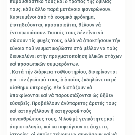
παρουσιαστικό τους καί ὁ τρόπος τῆς ὁμιλίας
τους, κάθε ἄλλο παρά μετάνοια φανερώνουν.
Κυριευμένοι ἀπό τό κοσμικό φρόνημα,
ἐπιτηδεύονται, προσποιοῦνται, θέλουν νά
ἐντυπωσιάσουν. Σκοπός τους δέν εἶναι νά
σώσουν τίς ψυχές τους, ἀλλά νά ἀποκτήσουν τήν
εὔνοια τοῦ Πνευματικοῦ, ὥστε στό μέλλον νά τούς
διευκολύνει στήν πραγματοποίηση ὑλικῶν στόχων
καί προσωπικῶν συμφερόντων.
. Κατά τήν διάρκεια τοῦ Μυστηρίου, διακρίνονται
γιά τόν ἐγωϊσμό τους, ὁ ὁποῖος ἐκδηλώνεται μέ
αἴσθημα ὑπεροχῆς. Δέν διστάζουν νά
ὑποκρίνονται καί νά παρουσιάζονται ὡς δῆθεν
εὐσεβεῖς. Προβάλλουν ἀνύπαρκτες ἀρετές τους
καί καταγγέλλουν ἤ κατηγοροῦν τούς
συνανθρώπους τους. Μιλοῦν μέ γενικότητες καί
ἀοριστολογίες καί καταφεύγουν σέ ἄσχετες
ἱστορίες, οἱ ὁποῖες τείνουν νά συγχύσουν καί νά