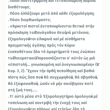
. Πόσο συντετριμμένη καί τεταπεινωμένη καρδιά
διαθέτουμε;
. Πόσο ἀλλάζουμε μετά ἀπό κάθε ἐξομολόγηση;
. Πόσο διορθωνόμαστε;
. «Ἀρκετοί πιστοί ἀνταποκρίνονται θετικά στήν
πρόσκληση τοῦ Πανάγαθου Θεοῦ γιά μετάνοια,
ἐξομολογοῦνται εἰλικρινά καί μέ αἰσθήματα
πραγματικῆς ἀγάπης πρός τόν Κύριο
ἐναποθέτουν ὅλα τά ἁμαρτήματά τους ἐνώπιον
τοῦ Πνευματικοῦ. Παρουσιάζονται σ’ αὐτόν ὡς μιά
«ἐπιστολή… γινωσκομένη καί ἀναγινωσκομένη» (Β΄
Κορ. 3, 2). ῎Εχουν τήν ὀρθή πεποίθηση καί βαθιά
πίστη πώς ὅσα ποῦν θά συγχωρηθοῦν, θά σβησθοῦν,
θά ἐξαφανισθοῦν, ὡσάν νά μήν συνέβησαν ποτέ
στή ζωή τους…..
. Γι’ αὐτό μέσα στό Ἐξομολογητήριο ὁμολογοῦν μέ
ταπείνωση καί συντριβή τήν ἐνοχή τους καί
ἐξομολογοῦνται πλήρως καί τελείως ὅλα τά