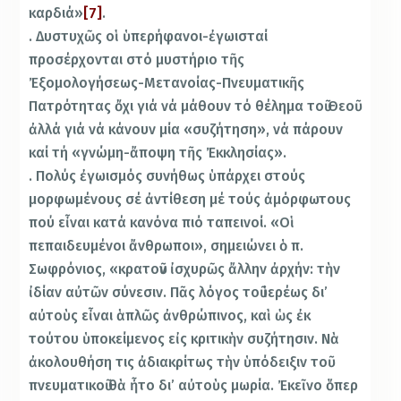
καρδιά»
[7]
.
. Δυστυχῶς οἱ ὑπερήφανοι-ἐγωισταί
προσέρχονται στό μυστήριο τῆς
Ἐξομολογήσεως-Μετανοίας-Πνευματικῆς
Πατρότητας ὄχι γιά νά μάθουν τό θέλημα τοῦ Θεοῦ
ἀλλά γιά νά κάνουν μία «συζήτηση», νά πάρουν
καί τή «γνώμη-ἄποψη τῆς Ἐκκλησίας».
. Πολύς ἐγωισμός συνήθως ὑπάρχει στούς
μορφωμένους σέ ἀντίθεση μέ τούς ἀμόρφωτους
πού εἶναι κατά κανόνα πιό ταπεινοί. «Οἱ
πεπαιδευμένοι ἄνθρωποι», σημειώνει ὁ π.
Σωφρόνιος, «κρατοῦν ἰσχυρῶς ἄλλην ἀρχήν: τὴν
ἰδίαν αὐτῶν σύνεσιν. Πᾶς λόγος τοῦ ἱερέως δι’
αὐτοὺς εἶναι ἁπλῶς ἀνθρώπινος, καὶ ὡς ἐκ
τούτου ὑποκείμενος εἰς κριτικὴν συζήτησιν. Νὰ
ἀκολουθήση τις ἀδιακρίτως τὴν ὑπόδειξιν τοῦ
πνευματικοῦ θὰ ἦτο δι’ αὐτοὺς μωρία. Ἐκεῖνο ὅπερ