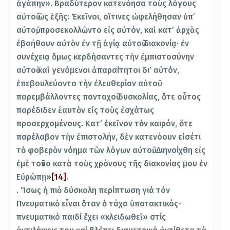
ἀγάπην». Βραδύτερον κατενόησα τοὺς λόγους
αὐτοῦ ὡς ἑξῆς: Ἐκεῖνοι, οἵτινες ὠφελήθησαν ὑπ’
αὐτοῦ, προσεκολλῶντο εἰς αὐτόν, καὶ κατ’ ἀρχὰς
ἐβοήθουν αὐτὸν ἐν τῇ ἁγίᾳ αὐτοῦ διακονίᾳ· ἐν
συνέχειᾳ ὅμως κερδήσαντες τὴν ἐμπιστοσύνην
αὐτοῦ καὶ γενόμενοι ἀπαραίτητοι δι’ αὐτόν,
ἐπεβουλεύοντο τὴν ἐλευθερίαν αὐτοῦ
παρεμβάλλοντες πανταχοῦ δυσκολίας, ὅτε οὗτος
παρέδιδεν ἑαυτὸν εἰς τοὺς ἐσχάτως
προσερχομένους. Κατ’ ἐκεῖνον τὸν καιρόν, ὅτε
παρέλαβον τὴν ἐπιστολήν, δὲν κατενόουν εἰσέτι
τὸ φοβερὸν νόημα τῶν λόγων αὐτοῦ. Διηνοίχθη εἰς
ἐμὲ τοῦτο κατὰ τοὺς χρόνους τῆς διακονίας μου ἐν
Εὐρώπῃ»
[14]
.
. Ἴσως ἡ πιὸ δύσκολη περίπτωση γιά τόν
Πνευματικὸ εἶναι ὅταν ὁ τάχα ὑποτακτικός-
πνευματικό παιδί ἔχει «κλειδωθεῖ» στίς