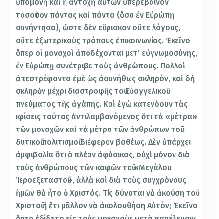
ὑπομονὴ καὶ ἡ ἀντοχὴ αὐτῶν ὑπερέβαινον
τοσοῦτον πάντας καὶ πάντα (ὅσα ἐν Εὐρώπῃ
συνήντησα), ὥστε δὲν εὕρισκον οὔτε λόγους,
οὔτε ἐξωτερικοὺς τρόπους ἐπικοινωνίας. Ἐκεῖνο
ὅπερ οἱ μοναχοὶ ἀποδέχονται μετ’ εὐγνωμοσύνης,
ἐν Εὐρώπῃ συνέτριβε τοὺς ἀνθρώπους. Πολλοὶ
ἀπεστρέφοντο ἐμὲ ὡς ἀσυνήθως σκληρόν, καὶ δὴ
σκληρὸν μέχρι διαστροφῆς τοῦ Εὐαγγελικοῦ
πνεύματος τῆς ἀγάπης. Καὶ ἐγὼ κατενόουν τὰς
κρίσεις ταύτας ἀντιλαμβανόμενος ὅτι τὰ «μέτρα»
τῶν μοναχῶν καὶ τὰ μέτρα τῶν ἀνθρώπων τοῦ
δυτικοῦ πολιτισμοῦ διέφερον βαθέως. Δὲν ὑπάρχει
ἀμφιβολία ὅτι ὁ πλέον ἀφύσικος, οὐχὶ μόνον διὰ
τοὺς ἀνθρώπους τῶν καιρῶν τοῦ «Μεγάλου
Ἱεροεξεταστοῦ», ἀλλὰ καὶ διὰ τοὺς συγχρόνους
ἡμῶν θὰ ἦτο ὁ Χριστός. Τίς δύναται νὰ ἀκούση τοῦ
Χριστοῦ ἢ ἔτι μᾶλλον νὰ ἀκολουθήση Αὐτόν; Ἐκεῖνο
ὅπερ ἐδίδετο εἰς τοὺς μοναχοὺς μετὰ παρέλευσιν