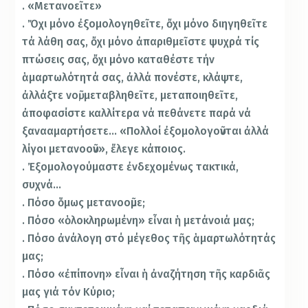
. «Μετανοεῖτε»
. Ὄχι μόνο ἐξομολογηθεῖτε, ὄχι μόνο διηγηθεῖτε
τά λάθη σας, ὄχι μόνο ἀπαριθμεῖστε ψυχρά τίς
πτώσεις σας, ὄχι μόνο καταθέστε τήν
ἁμαρτωλότητά σας, ἀλλά πονέστε, κλάψτε,
ἀλλάξτε νοῦ, μεταβληθεῖτε, μεταποιηθεῖτε,
ἀποφασίστε καλλίτερα νά πεθάνετε παρά νά
ξανααμαρτήσετε… «Πολλοί ἐξομολογοῦνται ἀλλά
λίγοι μετανοοῦν», ἔλεγε κάποιος.
. Ἐξομολογούμαστε ἐνδεχομένως τακτικά,
συχνά…
. Πόσο ὅμως μετανοοῦμε;
. Πόσο «ὁλοκληρωμένη» εἶναι ἡ μετάνοιά μας;
. Πόσο ἀνάλογη στό μέγεθος τῆς ἁμαρτωλότητάς
μας;
. Πόσο «ἐπίπονη» εἶναι ἡ ἀναζήτηση τῆς καρδιᾶς
μας γιά τόν Κύριο;