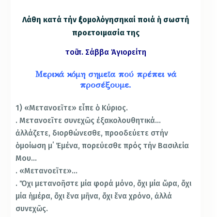
Λάθη κατά τήν ἐξομολόγηση
καί ποιά ἡ σωστή
προετοιμασία της
τοῦ π. Σάββα Ἁγιορείτη
Μερικά
κόμη σημε
ῖ
α πού πρέπει νά
προσέξουμε.
1) «Μετανοεῖτε» εἶπε ὁ Κύριος.
. Μετανοεῖτε συνεχῶς ἐξακολουθητικά…
ἀλλάζετε, διορθώνεσθε, προοδεύετε στήν
ὁμοίωση μ΄ Ἐμένα, πορεύεσθε πρός τήν Βασιλεία
Μου…
. «Μετανοεῖτε»…
. Ὄχι μετανοῆστε μία φορά μόνο, ὄχι μία ὥρα, ὄχι
μία ἡμέρα, ὄχι ἕνα μῆνα, ὄχι ἕνα χρόνο, ἀλλά
συνεχῶς.