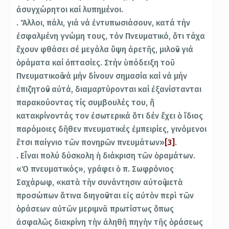
ἀσυγχώρητοι καί λυπημένοι.
. Ἄλλοι, πάλι, γιά νά ἐντυπωσιάσουν, κατά τήν
ἐσφαλμένη γνώμη τους, τόν Πνευματικό, ὅτι τάχα
ἔχουν φθάσει σέ μεγάλα ὕψη ἀρετῆς, μιλοῦν γιά
ὁράματα καί ὀπτασίες. Στήν ὑπόδειξη τοῦ
Πνευματικοῦ νά μήν δίνουν σημασία καί νά μήν
ἐπιζητοῦν αὐτά, διαμαρτύρονται καί ἐξανίστανται
παρακούοντας τίς συμβουλές του, ἤ
κατακρίνοντάς τον ἐσωτερικά ὅτι δέν ἔχει ὁ ἴδιος
παρόμοιες δῆθεν πνευματικές ἐμπειρίες, γινόμενοι
ἔτσι παίγνιο τῶν πονηρῶν πνευμάτων»
[3]
.
. Εἶναι πολύ δύσκολη ἡ διάκριση τῶν ὁραμάτων.
«Ὁ πνευματικός», γράφει ὁ π. Σωφρόνιος
Σαχάρωφ, «κατὰ τὴν συνάντησιν αὐτοῦ μετὰ
προσώπων ἅτινα διηγοῦνται εἰς αὐτὸν περὶ τῶν
ὁράσεων αὐτῶν μεριμνᾶ πρωτίστως ὅπως
ἀσφαλῶς διακρίνη τὴν ἀληθῆ πηγὴν τῆς ὁράσεως