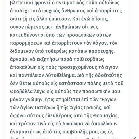
βλέπει καὶ φρονεῖ ὁ πνευματικὸς τοῦτο οὐδόλως
ἀποδέχεται ὁ ψυχικὸς ἄνθρωπος καὶ ἀπορρίπτει,
διότι ζῆ εἰς ἄλλο ἐπίπεδον. Καὶ ἐγὼ ὁ ἴδιος,
συναντώμενος μετ’ ἀνθρώπων οἵτινες
κατευθύνονται ὑπὸ τῶν προσωπικῶν αὐτῶν
παρορμήσεων καὶ ἀπορρίπτουν τὸν λόγον, τὸν
διδόμενον ὑπὸ τοῦ ἱερέως κατόπιν προσευχῆς,
ἀρνοῦμαι νὰ ἐκζητήσω παρὰ τοῦ Θεοῦ, ὅπως
ἀποκαλύψη εἰς τοὺς προσερχομένους τὸ ἅγιον
καὶ παντέλειον Αὐτοῦ θέλημα. Διὰ τῆς ὁδοῦ ταύτης
δὲν θέτω αὐτοὺς εἰς κατάστασιν πάλης μετὰ τοῦ
Θεοῦ, ἀλλὰ λέγω εἰς αὐτοὺς τὴν προσωπικήν μου
μόνον γνώμην, ἥτις στηρίζεται ἐπὶ τῶν Ἔργων
τῶν ἁγίων Πατέρων ἢ τῆς Ἁγίας Γραφῆς, καὶ
ἀφήνω αὐτοὺς ἐλευθέρους ἀπὸ τῆς Θεομαχίας,
καὶ τρόπον τινὰ εἰς τὸ δικαίωμα νὰ ἀποκλίνουν
ἀναμαρτήτως ἀπὸ τῆς συμβουλῆς μου, ὡς ἐξ