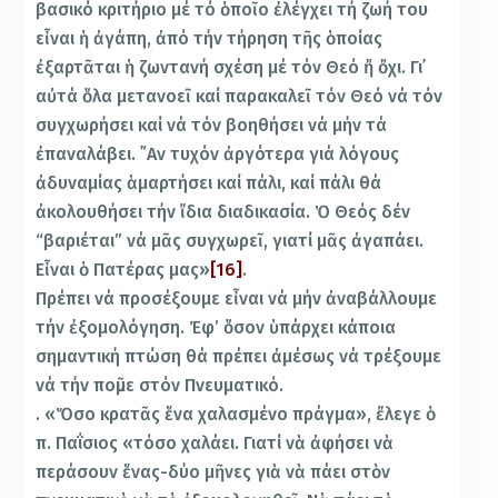
βασικό κριτήριο μέ τό ὁποῖο ἐλέγχει τή ζωή του
εἶναι ἡ ἀγάπη, ἀπό τήν τήρηση τῆς ὁποίας
ἐξαρτᾶται ἡ ζωντανή σχέση μέ τόν Θεό ἤ ὄχι. Γι᾽
αὐτά ὅλα μετανοεῖ καί παρακαλεῖ τόν Θεό νά τόν
συγχωρήσει καί νά τόν βοηθήσει νά μήν τά
ἐπαναλάβει. ῎Αν τυχόν ἀργότερα γιά λόγους
ἀδυναμίας ἁμαρτήσει καί πάλι, καί πάλι θά
ἀκολουθήσει τήν ἴδια διαδικασία. Ὁ Θεός δέν
“βαριέται” νά μᾶς συγχωρεῖ, γιατί μᾶς ἀγαπάει.
Εἶναι ὁ Πατέρας μας»
[16]
.
Πρέπει νά προσέξουμε εἶναι νά μήν ἀναβάλλουμε
τήν ἐξομολόγηση. Ἐφ’ ὅσον ὑπάρχει κάποια
σημαντική πτώση θά πρέπει ἀμέσως νά τρέξουμε
νά τήν ποῦμε στόν Πνευματικό.
. «Ὅσο κρατᾶς ἕνα χαλασμένο πράγμα», ἔλεγε ὁ
π. Παΐσιος «τόσο χαλάει. Γιατί νὰ ἀφήσει νὰ
περάσουν ἕνας-δύο μῆνες γιὰ νὰ πάει στὸν