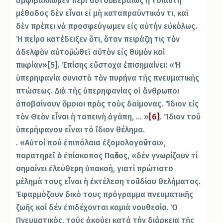
ἀμφιβάλλωμεν περὶ αὐτοῦ. Βεβαίως ἡ τοιαύτη
μέθοδος δὲν εἶναι εἰ μὴ καταπραϋντικόν τι, καὶ
δὲν πρέπει νὰ προσφεύγωμεν εἰς αὐτὴν εὐκόλως.
Ἡ πείρα κατέδειξεν ὅτι, ὅταν πειράζη τις τὸν
ἀδελφὸν αὐτοῦ, ὠθεῖ αὐτὸν εἰς θυμὸν καὶ
πικρίαν»[5]. Ἐπίσης εὔστοχα ἐπισημαίνει: «Ἡ
ὑπερηφανία συνιστᾶ τὸν πυρήνα τῆς πνευματικῆς
πτώσεως. Διὰ τῆς ὑπερηφανίας οἱ ἄνθρωποι
ἀποβαίνουν ὅμοιοι πρὸς τοὺς δαίμονας. Ἴδιον εἰς
τὸν Θεὸν εἶναι ἡ ταπεινὴ ἀγάπη, … »
[6]
. Ἴδιον τοῦ
ὑπερήφανου εἶναι τό ἴδιον θέλημα.
. «Αὐτοί πού ἐπιπόλαια ἐξομολογοῦνται»,
παρατηρεῖ ὁ ἐπίσκοπος Παῦλος, «δέν γνωρίζουν τί
σημαίνει ἐλεύθερη ὑπακοή, γιατί πρώτιστο
μέλημά τους εἶναι ἡ ἐκτέλεση τοῦ ἰδίου θελήματος.
Ἐφαρμόζουν δικό τους πρόγραμμα πνευματικῆς
ζωῆς καί δέν ἐπιδέχονται καμιά νουθεσία. Ὁ
Πνευματικός, τούς ἀκούει κατά τήν διάρκεια τῆς