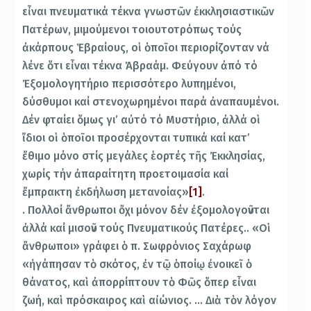
εἶναι πνευματικά τέκνα γνωστῶν ἐκκλησιαστικῶν
Πατέρων, μιμούμενοι τοιουτοτρόπως τούς
ἀκάρπους Ἑβραίους, οἱ ὁποῖοι περιορίζονταν νά
λένε ὅτι εἶναι τέκνα Ἀβραάμ. Φεύγουν ἀπό τό
Ἐξομολογητήριο περισσότερο λυπημένοι,
δύσθυμοι καί στενοχωρημένοι παρά ἀναπαυμένοι.
Δέν φταίει ὅμως γι’ αὐτό τό Μυστήριο, ἀλλά οἱ
ἴδιοι οἱ ὁποῖοι προσέρχονται τυπικά καί κατ’
ἔθιμο μόνο στίς μεγάλες ἑορτές τῆς Ἐκκλησίας,
χωρίς τήν ἀπαραίτητη προετοιμασία καί
ἔμπρακτη ἐκδήλωση μετανοίας»
[1]
.
. Πολλοί ἄνθρωποι ὄχι μόνον δέν ἐξομολογοῦνται
ἀλλά καί μισοῦν τούς Πνευματικούς Πατέρες.. «Οἱ
ἄνθρωποι» γράφει ὁ π. Σωφρόνιος Σαχάρωφ
«ἠγάπησαν τὸ σκότος, ἐν τῷ ὁποίῳ ἐνοικεῖ ὁ
θάνατος, καὶ ἀπορρίπτουν τὸ Φῶς ὅπερ εἶναι
ζωή, καὶ πρόσκαιρος καὶ αἰώνιος. … Διὰ τὸν λόγον