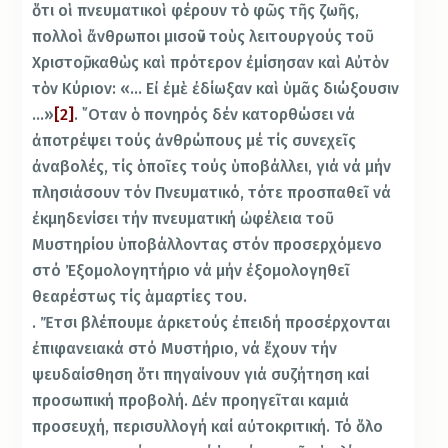
ὅτι οἱ πνευματικοὶ φέρουν τὸ φῶς τῆς ζωῆς,
πολλοὶ ἄνθρωποι μισοῦν τοὺς λειτουργούς τοῦ
Χριστοῦ, καθὼς καὶ πρότερον ἐμίσησαν καὶ Αὐτὸν
τὸν Κύριον: «… Εἰ ἐμὲ ἐδίωξαν καὶ ὑμᾶς διώξουσιν
…»
[2]
. ῞Οταν ὁ πονηρός δέν κατορθώσει νά
ἀποτρέψει τούς ἀνθρώπους μέ τίς συνεχεῖς
ἀναβολές, τίς ὁποῖες τούς ὑποβάλλει, γιά νά μήν
πλησιάσουν τόν Πνευματικό, τότε προσπαθεῖ νά
ἐκμηδενίσει τήν πνευματική ὠφέλεια τοῦ
Μυστηρίου ὑποβάλλοντας στόν προσερχόμενο
στό Ἐξομολογητήριο νά μήν ἐξομολογηθεῖ
θεαρέστως τίς ἁμαρτίες του.
. Ἔτσι βλέπουμε ἀρκετούς ἐπειδή προσέρχονται
ἐπιφανειακά στό Μυστήριο, νά ἔχουν τήν
ψευδαίσθηση ὅτι πηγαίνουν γιά συζήτηση καί
προσωπική προβολή. Δέν προηγεῖται καμιά
προσευχή, περισυλλογή καί αὐτοκριτική. Τό ὅλο