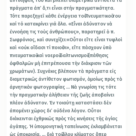
ἀντιλήψεις του καί βλέπει διαμετρικά ἀντίθετα τά
πράγματα ἀπ’ ὅ,τι εἶναι στήν πραγματικότητα.
Τότε παρεξηγεῖ κάθε ἐνέργεια τοῦ Πνευματικοῦ του
καί τό κατακρίνει γιά ὅλα. «Εἶναι ἀδύνατον νὰ
ἐννοήση τις τοὺς ἀνθρώπους», παρατηρεῖ ὁ π.
Σωφρόνιος, καὶ συνεχίζει:«Οὗτοι εἴτε εἶναι τυφλοὶ
καὶ «οὐκ οἴδασι τί ποιοῦσι», εἴτε πάσχουν ὑπὸ
πνευματικοῦ καὶ νοεροῦ δαλτωνισμοῦ (πάθησις
ὀφθαλμῶν μὴ ἐπιτρέπουσα τὴν διάκρισιν τῶν
χρωμάτων). Συχνάκις βλέπουν τὰ πράγματα εἰς
διαμετρικῶς ἀντίθετον φωτισμόν, ὁμοίως πρὸς τὸ
ἀρνητικὸν φωτογραφίας … Νὰ γνωρίση τις τότε
τὴν πραγματικὴν ἀλήθειαν τῆς ζωῆς ἀποβαίνει
πλέον ἀδύνατον. Ἐν τοιαύτῃ καταστάσει δὲν
ἀπομένει χῶρος δι’ οὐδένα λόγον. Οὗτοι
διάκεινται ἐχθρικῶς πρὸς τὰς κινήσεις τῆς ἁγίας
ἀγάπης. Ἡ ὑπομονητικὴ ταπείνωσις ἐκλαμβάνεται
ὡς ὑποκρισία. … διά τοῦ ὅλου κλίματος ὅπερ