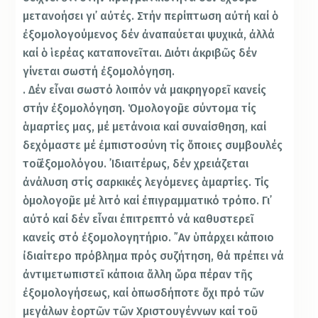
μετανοήσει γι᾽ αὐτές. Στήν περίπτωση αὐτή καί ὁ
ἐξομολογούμενος δέν ἀναπαύεται ψυχικά, ἀλλά
καί ὁ ἱερέας καταπονεῖται. Διότι ἀκριβῶς δέν
γίνεται σωστή ἐξομολόγηση.
. Δέν εἶναι σωστό λοιπόν νά μακρηγορεῖ κανείς
στήν ἐξομολόγηση. Ὁμολογοῦμε σύντομα τίς
ἁμαρτίες μας, μέ μετάνοια καί συναίσθηση, καί
δεχόμαστε μέ ἐμπιστοσύνη τίς ὅποιες συμβουλές
τοῦ ἐξομολόγου. ᾽Ιδιαιτέρως, δέν χρειάζεται
ἀνάλυση στίς σαρκικές λεγόμενες ἁμαρτίες. Τίς
ὁμολογοῦμε μέ λιτό καί ἐπιγραμματικό τρόπο. Γι᾽
αὐτό καί δέν εἶναι ἐπιτρεπτό νά καθυστερεῖ
κανείς στό ἐξομολογητήριο. ῎Αν ὑπάρχει κάποιο
ἰδιαίτερο πρόβλημα πρός συζήτηση, θά πρέπει νά
ἀντιμετωπιστεῖ κάποια ἄλλη ὥρα πέραν τῆς
ἐξομολογήσεως, καί ὁπωσδήποτε ὄχι πρό τῶν
μεγάλων ἑορτῶν τῶν Χριστουγέννων καί τοῦ