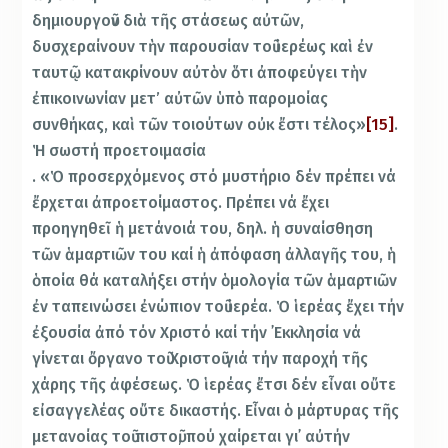
δημιουργοῦν διὰ τῆς στάσεως αὐτῶν,
δυσχεραίνουν τὴν παρουσίαν τοῦ ἱερέως καὶ ἐν
ταυτῷ κατακρίνουν αὐτὸν ὅτι ἀποφεύγει τὴν
ἐπικοινωνίαν μετ’ αὐτῶν ὑπὸ παρομοίας
συνθήκας, καὶ τῶν τοιούτων οὐκ ἔστι τέλος»
[15]
.
Ἡ σωστή προετοιμασία
. «Ὁ προσερχόμενος στό μυστήριο δέν πρέπει νά
ἔρχεται ἀπροετοίμαστος. Πρέπει νά ἔχει
προηγηθεῖ ἡ μετάνοιά του, δηλ. ἡ συναίσθηση
τῶν ἁμαρτιῶν του καί ἡ ἀπόφαση ἀλλαγῆς του, ἡ
ὁποία θά καταλήξει στήν ὁμολογία τῶν ἁμαρτιῶν
ἐν ταπεινώσει ἐνώπιον τοῦ ἱερέα. Ὁ ἱερέας ἔχει τήν
ἐξουσία ἀπό τόν Χριστό καί τήν ᾽Εκκλησία νά
γίνεται ὄργανο τοῦ Χριστοῦ γιά τήν παροχή τῆς
χάρης τῆς ἀφέσεως. Ὁ ἱερέας ἔτσι δέν εἶναι οὔτε
εἰσαγγελέας οὔτε δικαστής. Εἶναι ὁ μάρτυρας τῆς
μετανοίας τοῦ πιστοῦ, πού χαίρεται γι᾽ αὐτήν