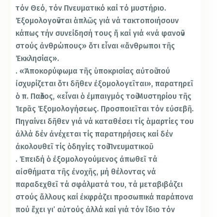
τόν Θεό, τόν Πνευματικό καί τό μυστήριο.
Ἐξομολογοῦνται ἁπλῶς γιά νά τακτοποιήσουν
κάπως τήν συνείδησή τους ἤ καί γιά «νά φανοῦν
στούς ἀνθρώπους» ὅτι εἶναι «ἄνθρωποι τῆς
Ἐκκλησίας».
. «Ἀποκορύφωμα τῆς ὑποκρισίας αὐτοῦ πού
ἰσχυρίζεται ὅτι δῆθεν ἐξομολογεῖται», παρατηρεῖ
ὁ π. Παῦλος, «εἶναι ὁ ἐμπαιγμός τοῦ Μυστηρίου τῆς
Ἱερᾶς Ἐξομολογήσεως. Προσποιεῖται τόν εὐσεβῆ.
Πηγαίνει δῆθεν γιά νά καταθέσει τίς ἁμαρτίες του
ἀλλά δέν ἀνέχεται τίς παρατηρήσεις καί δέν
ἀκολουθεῖ τίς ὁδηγίες τοῦ Πνευματικοῦ.
. Ἐπειδή ὁ ἐξομολογούμενος ἀπωθεῖ τά
αἰσθήματα τῆς ἐνοχῆς, μή θέλοντας νά
παραδεχθεῖ τά σφάλματά του, τά μεταβιβάζει
στούς ἄλλους καί ἐκφράζει προσωπικά παράπονα
πού ἔχει γι’ αὐτούς ἀλλά καί γιά τόν ἴδιο τόν