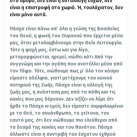
στο δρόμο, δεν είναι η ανταλλαγή ευχών, δεν
είναι η επιστροφή στο χωριό. Ή, τουλάχιστον, δεν
είναι μόνο αυτά.
Πάσχα είναι πάνω απ’ όλα η γεύση της Βασιλείας
του Θεού, η φωνή του Ουρανού που έρχεται μέσα
μας, όταν μεταλαμβάνουμε στην Θεία Λειτουργία.
Τότε η ψυχή μας, έστω και για λίγο,
μεταμορφώνεται, ηρεμεί, νιώθει κάτι Από την
συγγνώμη και την αγάπη που ανατέλλει μέσα από
τον Τάφο. Τότε, νιώθουμε πως μ’ όλο τον κόσμο
είμαστε αδέλφια, γιατί μετέχουμε του κοινού
ποτηριού της Ζωής. Πάσχα είναι η αλλαγή της
ζωής μας, η ανάσταση μας από τα πάθη και τις
κακίες που μας δέρνουν. Δεν αξίζει να λέμε ότι
ήρθε το Πάσχα κι εμείς δεν είμαστε συμφιλιωμένοι
με το Θεό, το συνάνθρωπο, το γείτονα, τον
εαυτό μας, ότι δεν νιώθουμε πιο ελεύθεροι από
τα δεσμά της κακίας και του θανάτου. Πάσχα
άλλωστε είναι η συντριβή του έσχατου εχθρού