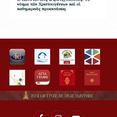
νόημα τῶν Χριστουγέννων καὶ οἱ
καθημερινὲς προεκτάσεις