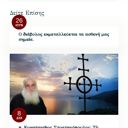
Δείτε Επίσης
26
ΙΟΎΝ
Ο διάβολος εκμεταλλεύεται τα ασθενή μας
σημεία.
8
ΔΕΚ
π. Κωνσταντῖνος Στρατηγόπουλος: Τὸ