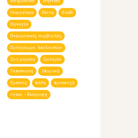
Μνημόσυνα
Νηστεία
Οικογένεια
Πίστη
Παιδί
Παναγία
Πνευματικές συμβουλές
Πρόγραμμα Ακολουθιών
Συγχώρεση
Σωτηρία
Ταπείνωση
Υπομονή
Χριστός
πάθη
προσευχή
υγεια - διατροφη