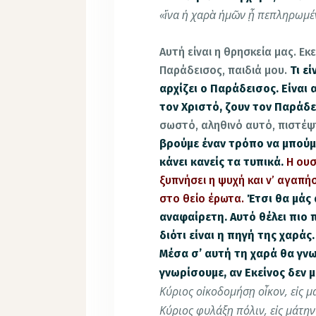
«ἵνα ἡ χαρὰ ἡμῶν ᾖ πεπληρωμέ
Αυτή είναι η θρησκεία μας. Εκ
Παράδεισος, παιδιά μου.
Τι ε
αρχίζει ο Παράδεισος. Είναι 
τον Χριστό, ζουν τον Παράδε
σωστό, αληθινό αυτό, πιστέψ
βρούμε έναν τρόπο να μπούμε
κάνει κανείς τα τυπικά.
Η ουσ
ξυπνήσει η ψυχή και ν’ αγαπήσ
στο θείο έρωτα.
Έτσι θα μάς 
αναφαίρετη. Αυτό θέλει πιο π
διότι είναι η πηγή της χαράς
Μέσα σ’ αυτή τη χαρά θα γνω
γνωρίσουμε, αν Εκείνος δεν μ
Κύριος οἰκοδομήσῃ οἶκον, εἰς μ
Κύριος φυλάξῃ πόλιν, εἰς μάτ