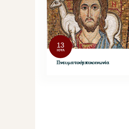
13
ΙΟΎΛ
Πνευματικὴ επικοινωνία