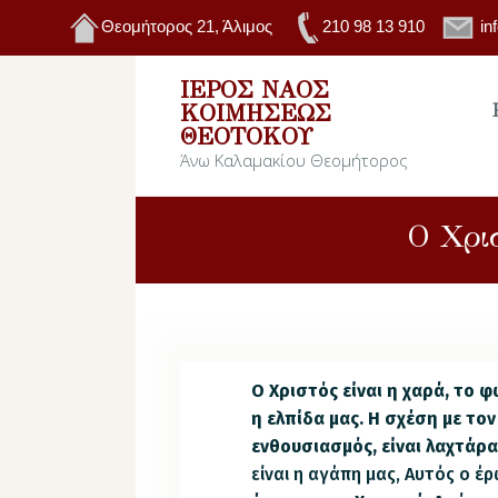
Θεομήτορος 21, Άλιμος
210 98 13 910
in
ΙΕΡΌΣ ΝΑΌΣ
ΚΟΙΜΉΣΕΩΣ
ΘΕΟΤΌΚΟΥ
Άνω Καλαμακίου Θεομήτορος
Ο Χρισ
Ο Χριστός είναι η χαρά, το φ
η ελπίδα μας. Η σχέση με τον
ενθουσιασμός, είναι λαχτάρα
είναι η αγάπη μας, Αυτός ο έ