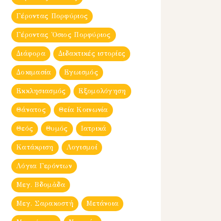
Γέροντας Πορφύριος
Γέροντας Ὀσιος Πορφύριος
Διάφορα
Διδακτικές ιστορίες
Δοκιμασία
Εγωισμός
Εκκλησιασμός
Εξομολόγηση
Θάνατος
Θεία Κοινωνία
Θεός
Θυμός
Ιατρικά
Κατάκριση
Λογισμοί
Λόγια Γερόντων
Μεγ. Βδομἀδα
Μεγ. Σαρακοστή
Μετάνοια