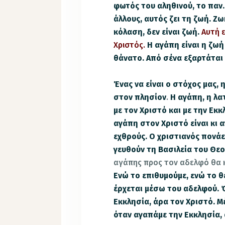
φωτός του αληθινού, το παν.
άλλους, αυτός ζει τη ζωή. Ζω
κόλαση, δεν είναι ζωή.
Αυτή ε
Χριστός.
Η αγάπη είναι η ζωή
θάνατο. Από σένα εξαρτάται 
Ένας να είναι ο στόχος μας,
στον πλησίον
.
Η αγάπη, η λα
με τον Χριστό και με την Εκκ
αγάπη στον Χριστό είναι κι 
εχθρούς. Ο χριστιανός πονάει
γευθούν τη Βασιλεία του Θε
αγάπης προς τον αδελφό θα 
Ενώ το επιθυμούμε, ενώ το θέ
έρχεται μέσω του αδελφού. 
Εκκλησία, άρα τον Χριστό. Μ
όταν αγαπάμε την Εκκλησία, 