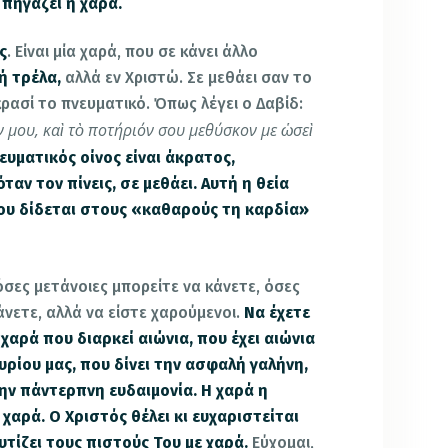
 πηγάζει η χαρά.
ς
. Είναι μία χαρά, που σε κάνει άλλο
ή τρέλα,
αλλά εν Χριστώ. Σε μεθάει σαν το
ρασί το πνευματικό. Όπως λέγει ο Δαβίδ:
ν μου, καὶ τὸ ποτήριόν σου μεθύσκον με ὡσεὶ
ευματικός οίνος είναι άκρατος,
ταν τον πίνεις, σε μεθάει. Αυτή η θεία
που δίδεται στους «καθαρούς τη καρδία»
σες μετάνοιες μπορείτε να κάνετε, όσες
νετε, αλλά να είστε χαρούμενοι.
Να έχετε
 χαρά που διαρκεί αιώνια, που έχει αιώνια
υρίου μας, που δίνει την ασφαλή γαλήνη,
ην πάντερπνη ευδαιμονία. Η χαρά η
χαρά. Ο Χριστός θέλει κι ευχαριστείται
υτίζει τους πιστούς Του με χαρά.
Εύχομαι,