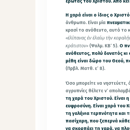
έρωτας του Χριστού. Από κει
Η χαρά είναι ο ίδιος ο Χριστό
άνθρωπο. Είναι μία
πνευματικ
κρασί το ανόθευτο, αυτό το κ
«ἐλίπανας ἐν ἐλαίῳ τὴν κεφαλή
κράτιστον
»
(Ψαλμ. ΚΒ’ 5).
Ο πν
ανόθευτος, πολύ δυνατός κι ό
μέθη είναι δώρο του Θεού, 
(Πρβλ. Ματθ. ε’ 8).
Όσο μπορείτε να νηστεύετε, ό
αγρυπνίες θέλετε ν’ απολαμβά
τη χαρά του Χριστού. Είναι η
ευφροσύνη. Είναι χαρά του Κ
τη γαλήνια τερπνότητα και τ
πασίχαρη, που ξεπερνά κάθε 
να σκορπάει τη χαρά, να πλο