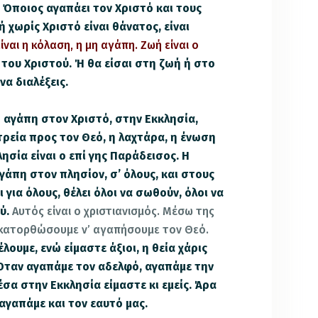
 Όποιος αγαπάει τον Χριστό και τους
ή χωρίς Χριστό είναι θάνατος, είναι
ίναι η κόλαση, η μη αγάπη. Ζωή είναι ο
 του Χριστού. Ή θα είσαι στη ζωή ή στο
να διαλέξεις.
 η αγάπη στον Χριστό, στην Εκκλησία,
τρεία προς τον Θεό, η λαχτάρα, η ένωση
λησία είναι ο επί γης Παράδεισος. Η
αγάπη στον πλησίον, σ’ όλους, και στους
 για όλους, θέλει όλοι να σωθούν, όλοι να
ού.
Αυτός είναι ο χριστιανισμός. Μέσω της
κατορθώσουμε ν’ αγαπήσουμε τον Θεό.
λουμε, ενώ είμαστε άξιοι, η θεία χάρις
Όταν αγαπάμε τον αδελφό, αγαπάμε την
έσα στην Εκκλησία είμαστε κι εμείς. Άρα
αγαπάμε και τον εαυτό μας.