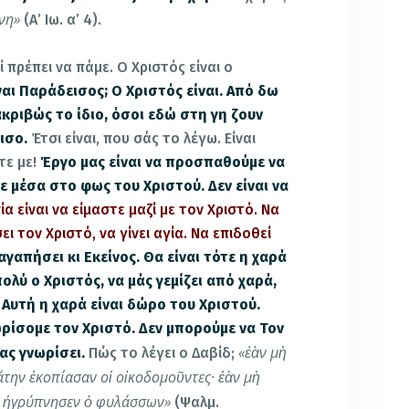
νη»
(Α’ Ιω. α’ 4).
εί πρέπει να πάμε.
Ο Χριστός είναι ο
ίναι Παράδεισος; Ο Χριστός είναι. Από δω
ακριβώς το ίδιο, όσοι εδώ στη γη ζουν
ισο.
Έτσι είναι, που σάς το λέγω. Είναι
τε με!
Έργο μας είναι να προσπαθούμε να
 μέσα στο φως του Χριστού. Δεν είναι να
ία είναι να είμαστε μαζί με τον Χριστό. Να
ει τον Χριστό, να γίνει αγία. Να επιδοθεί
αγαπήσει κι Εκείνος. Θα είναι τότε η χαρά
ολύ ο Χριστός, να μάς γεμίζει από χαρά,
. Αυτή η χαρά είναι δώρο του Χριστού.
ρίσομε τον Χριστό. Δεν μπορούμε να Τον
«ἐὰν μὴ
ας γνωρίσει.
Πώς το λέγει ο Δαβίδ;
άτην ἐκοπίασαν οἱ οἰκοδομοῦντες· ἐὰν μὴ
ην ἠγρύπνησεν ὁ φυλάσσων»
(Ψαλμ.