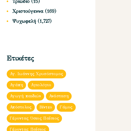
Τριώδιο
(15)
Χριστούγεννα
(169)
Ψυχωφελή
(1,727)
Ετικέτες
Αγ. Ιωάννης Χρυσόστομος
Αγάπη
Αγιολόγιο
Αγωγή παιδιών
Ανάσταση
Απόστολος
Βίντεο
Γάμος
Γέροντας Όσιος Παΐσιος
Γέροντας Παΐσιος