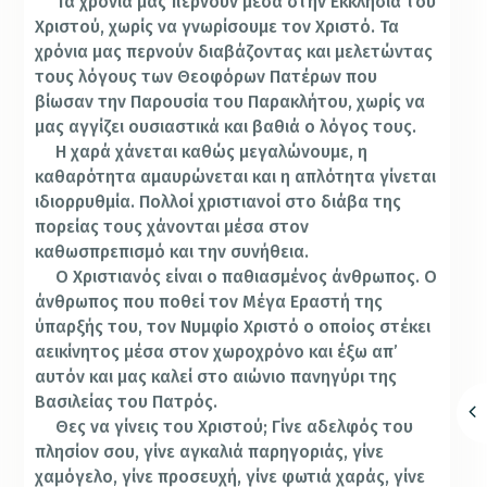
Τα χρόνια μας περνούν μέσα στην Εκκλησία του
Χριστού, χωρίς να γνωρίσουμε τον Χριστό. Τα
χρόνια μας περνούν διαβάζοντας και μελετώντας
τους λόγους των Θεοφόρων Πατέρων που
βίωσαν την Παρουσία του Παρακλήτου, χωρίς να
μας αγγίζει ουσιαστικά και βαθιά ο λόγος τους.
Η χαρά χάνεται καθώς μεγαλώνουμε, η
καθαρότητα αμαυρώνεται και η απλότητα γίνεται
ιδιορρυθμία. Πολλοί χριστιανοί στο διάβα της
πορείας τους χάνονται μέσα στον
καθωσπρεπισμό και την συνήθεια.
Ο Χριστιανός είναι ο παθιασμένος άνθρωπος. Ο
άνθρωπος που ποθεί τον Μέγα Εραστή της
ύπαρξής του, τον Νυμφίο Χριστό ο οποίος στέκει
αεικίνητος μέσα στον χωροχρόνο και έξω απ’
αυτόν και μας καλεί στο αιώνιο πανηγύρι της
Βασιλείας του Πατρός.
Θες να γίνεις του Χριστού; Γίνε αδελφός του
πλησίον σου, γίνε αγκαλιά παρηγοριάς, γίνε
χαμόγελο, γίνε προσευχή, γίνε φωτιά χαράς, γίνε