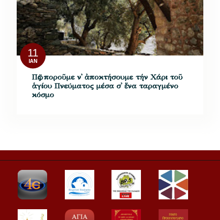
11
ΙΑΝ
Πῶς ποροῦμε ν᾿ ἀποκτήσουμε τήν Χάρι τοῦ
ἁγίου Πνεύματος μέσα σ᾿ ἕνα ταραγμένο
κόσμο