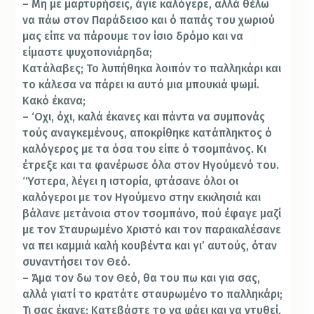
– Μη με μαρτυρήσεις, άγιε καλόγερε, αλλά θέλω
να πάω στον Παράδεισο και ό παπάς του χωριού
μας είπε να πάρουμε τον ίσιο δρόμο και να
είμαστε ψυχοπονιάρηδα;
Κατάλαβες; Το λυπήθηκα λοιπόν το παλληκάρι και
το κάλεσα να πάρει κι αυτό μια μπουκιά ψωμί.
Κακό έκανα;
– ‘Οχι, όχι, καλά έκανες και πάντα να συμπονάς
τούς αναγκεμένους, αποκρίθηκε κατάπληκτος ό
καλόγερος με τα όσα του είπε ό τσομπάνος. Κι
έτρεξε και τα φανέρωσε όλα στον Ηγούμενό του.
‘Ύστερα, λέγει η ιστορία, φτάσανε όλοι οι
καλόγεροι με τον Ηγούμενο στην εκκλησιά και
βάλανε μετάνοια στον τσομπάνο, πού έφαγε μαζί
με τον Σταυρωμένο Χριστό και τον παρακαλέσανε
να πει καμμιά καλή κουβέντα και γι’ αυτούς, όταν
συναντήσει τον Θεό.
– Άμα τον δω τον Θεό, θα του πω και για σας,
αλλά γιατί το κρατάτε σταυρωμένο το παλληκάρι;
Τι σας έκανε; Κατεβάστε το να φάει και να ντυθεί,