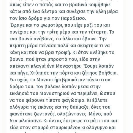
όπως είπεν ο παπάς και το βραδινό κοιµήθηκε
κάτω από ένα δέντρο και συνέχισε την άλλη µέρα
τον ίσιο δρόμο για τον Παράδεισο.
‘Εφαγε και το ψωμοτύρι, που είχε µαζί του και
συνέχισε και την τρίτη µέρα και την τέταρτη. Το
ένα βουνό ανέβαινε, το άλλο κατέβαινε. Την
πέµπτη µέρα πείνασε πολύ και σκέφτηκε τι να
κάνη και που να βρει τροφή. Κι όταν ανέβηκε το
βουνό, πού ήταν µπροστά του, είδε στην
απέναντι πλαγιά ένα Μοναστήρι. ‘Έσυρε λοιπόν
και πήγε. Χτύπησε την πόρτα και ζήτησε βοήθεια.
Ευτυχώς το Μοναστήρι βρισκόταν πάνω στον
δρόμο του. Τον βάλανε λοιπόν µέσα στην
εκκλησιά του Μοναστηριού να περιµένει, ώσπου
να του φέρουνε τίποτε φαγώσιµο. Κι έβλεπε
ολόγυρα τις εικόνες και τις θαύµαζε, όλες του
φαινότανε ζωντανές, ολοζώντανες. Μόνο, πού
δεν µιλούσανε. Κι όντας έστρεψε το µάτι του και
είδε στον σταυρό σταυρωµένον κι ολόγυμνο και