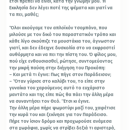
έτσι πρέπει να είναι, κατά την γνώµην µου. Ή
Εκκλησία δεν λέγει ποτέ της ψέματα και γιατί να
τα πει, μαθές;
‘Όλοι ακούγαμε τον απλοϊκόν τσοµπάνο, που
μιλούσε µε τον δικό του παραστατικόν τρόπο και
κάθε λίγο σκούπιζε τα µουστάκια του, άγνωστον
γιατί, και δεν έδειχνε δυσκολία στο να εκφραστεί
αυθόρµητα και να πει την πίστη του. Ό φίλος µου,
πού είχε ενθουσιασθεί, ρώτησε, συντομεύοντας
την μικρή παύση στην διήγηση του Προκόπη:
– Και μετά τι έγινε: Πως πήγε στον Παράδεισον;
– ‘Όταν γύρισε στο καλύβι του, το είπε στην
γυναίκα του χαρούμενος αυτό το ευχάριστο
μαντάτο και της είπε πώς θα πάει την άλλη μέρα
να συναντήσει τον Θεό. ‘Έτσι κι έγινε.
Την άλλη µέρα πήρε ψωμοτύρι µαζί του, χαιρέτισε
την κυρά του και ξεκίνησε για τον Παράδεισο.
Πήρε τον ίσιον δρόμο και προχωρούσε ανάµεσα
στα χωράφια, χωρίς να στρίβει δεξιά τι αριστερά,