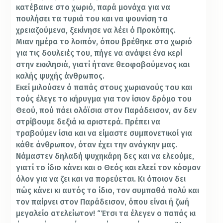
κατέβαινε στο χωριό, παρά µονάχα για να
πουλήσει τα τυριά του και να ψουνίση τα
χρειαζούµενα, ξεκίνησε να λέει ό Προκόπης.
Μιαν ημέρα το λοιπόν, όπου βρέθηκε στο χωριό
για τις δουλειές του, πήγε να ανάψει ένα κερί
στην εκκλησιά, γιατί ήτανε θεοφοβούμενος και
καλής ψυχής άνθρωπος.
Εκεί µιλούσεν ό παπάς στους χωριανούς του και
τούς έλεγε το κήρυγμα για τον ίσιον δρόμο του
Θεού, πού πάει ολόϊσια στον Παράδεισον, αν δεν
στρίβουµε δεξιά κι αριστερά. Πρέπει να
τραβούµεν ίσια και να είµαστε συµπονετικοί για
κάθε άνθρωπον, όταν έχει την ανάγκην µας.
Νάµαστεν δηλαδή ψυχηκάρη δες και να ελεούμε,
γιατί το ίδιο κάνει και ο Θεός και ελεεί τον κόσµον
όλον για να ζει και να πορεύεται. Κι όποιον δει
πώς κάνει κι αυτός το ίδιο, τον συµπαθά πολύ και
τον παίρνει στον Παράδεισον, όπου είναι ή ζωή
µεγαλείο ατελείωτον! “Έτσι τα έλεγεν ο παπάς κι