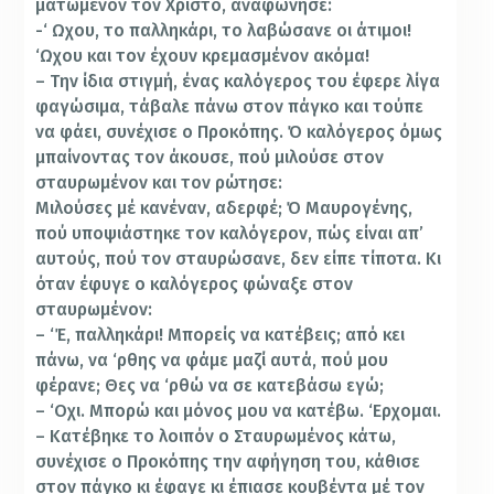
µατωµένον τον Χριστό, αναφώνησε:
-‘ Ωχου, το παλληκάρι, το λαβώσανε οι άτιµοι!
‘Ωχου και τον έχουν κρεµασµένον ακόµα!
– Την ίδια στιγµή, ένας καλόγερος του έφερε λίγα
φαγώσιµα, τάβαλε πάνω στον πάγκο και τούπε
να φάει, συνέχισε ο Προκόπης. Ό καλόγερος όμως
µπαίνοντας τον άκουσε, πού µιλούσε στον
σταυρωµένον και τον ρώτησε:
Μιλούσες µέ κανέναν, αδερφέ; Ό Μαυρογένης,
πού υποψιάστηκε τον καλόγερον, πώς είναι απ’
αυτούς, πού τον σταυρώσανε, δεν είπε τίποτα. Κι
όταν έφυγε ο καλόγερος φώναξε στον
σταυρωµένον:
– ‘Έ, παλληκάρι! Μπορείς να κατέβεις; από κει
πάνω, να ‘ρθης να φάμε µαζί αυτά, πού µου
φέρανε; Θες να ‘ρθώ να σε κατεβάσω εγώ;
– ‘Οχι. Μπορώ και µόνος µου να κατέβω. ‘Ερχοµαι.
– Κατέβηκε το λοιπόν ο Σταυρωµένος κάτω,
συνέχισε ο Προκόπης την αφήγηση του, κάθισε
στον πάγκο κι έφαγε κι έπιασε κουβέντα µέ τον