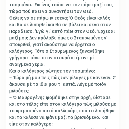
τσοµπάνο. ‘Εκείνος τούπε να τον πάρει µαζί του,
τώρα πού πάει να συναντήσει τον Θεό.
Θέλεις να σε πάρω κι εσένα; Ό Θεός είναι καλός
και θα σε λυπηθεί και θα σε βάλει και σένα στον
Παράδεισο. ‘Εγώ γι’ αυτό πάω στον Θεό. ‘Ερχεοαι
µαζί µου; Δεν πρόλαβε όμως ο Σταυρωµένος ν’
αποκριθεί, γιατί ακούστηκε να έρχεται ο
καλόγερος. Τότε ο Σταυρωµένος ξανανέβηκε
γρήγορα πάνω στον σταυρό κι έμεινε µέ
ανοιγμένα χέρια.
Και ο καλόγερος ρώτησε τον τσοµπάνο:
– Τώρα µή µου πεις πώς δεν µίλαγες µέ κανέναν. Σ’
άκουσα µέ τα ίδια µου τ’ αυτιά. Λέγε µέ ποιόν
µιλούσες;
– Ό Μαυρογένης φοβήθηκε στην αρχή, δίστασε
και στο τέλος είπε στον καλόγερο πώς μιλούσε με
το κρεμασμένο αυτό παλληκάρι, πού το λυπήθηκε
και το κάλεσε να φάνε μαζί το βρισκόμενο. Και
είπε στον καλόγερο: