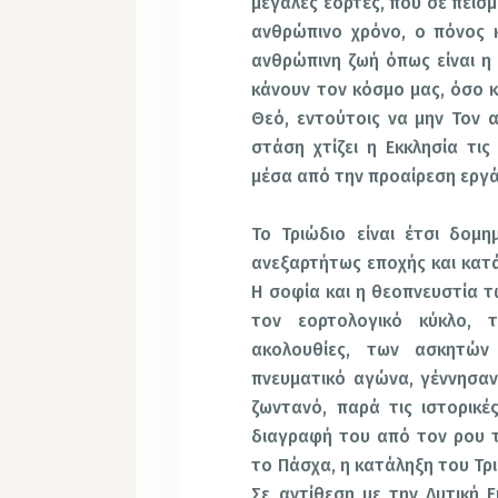
μεγάλες εορτές, που σε πείσ
ανθρώπινο χρόνο, ο πόνος κ
ανθρώπινη ζωή όπως είναι η 
κάνουν τον κόσμο μας, όσο κ
Θεό, εντούτοις να μην Τον α
στάση χτίζει η Εκκλησία τι
μέσα από την προαίρεση εργά
Το Τριώδιο είναι έτσι δομ
ανεξαρτήτως εποχής και κατ
Η σοφία και η θεοπνευστία τ
τον εορτολογικό κύκλο,
ακολουθίες, των ασκητώ
πνευματικό αγώνα, γέννησα
ζωντανό, παρά τις ιστορικέ
διαγραφή του από τον ρου τ
το Πάσχα, η κατάληξη του Τρι
Σε αντίθεση με την Δυτική 