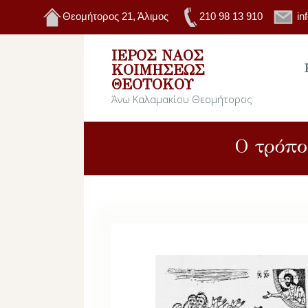
Θεομήτορος 21, Άλιμος
210 98 13 910
in
ΙΕΡΌΣ ΝΑΌΣ
ΚΟΙΜΉΣΕΩΣ
ΘΕΟΤΌΚΟΥ
Άνω Καλαμακίου Θεομήτορος
Ο τρόπο