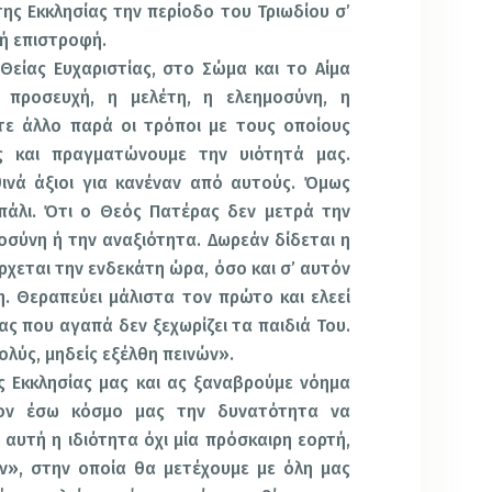
ης Εκκλησίας την περίοδο του Τριωδίου σ’
χή επιστροφή.
Θείας Ευχαριστίας, στο Σώμα και το Αίμα
 προσευχή, η μελέτη, η ελεημοσύνη, η
οτε άλλο παρά οι τρόποι με τους οποίους
ς και πραγματώνουμε την υιότητά μας.
ινά άξιοι για κανέναν από αυτούς. Όμως
 πάλι. Ότι ο Θεός Πατέρας δεν μετρά την
ιοσύνη ή την αναξιότητα. Δωρεάν δίδεται η
ρχεται την ενδεκάτη ώρα, όσο και σ’ αυτόν
η. Θεραπεύει μάλιστα τον πρώτο και ελεεί
ας που αγαπά δεν ξεχωρίζει τα παιδιά Του.
ολύς, μηδείς εξέλθη πεινών».
 Εκκλησίας μας και ας ξαναβρούμε νόημα
τον έσω κόσμο μας την δυνατότητα να
ι αυτή η ιδιότητα όχι μία πρόσκαιρη εορτή,
ν», στην οποία θα μετέχουμε με όλη μας