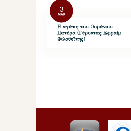
3
ΜΑΡ
Η αγάπη του Ουράνιου
Πατέρα (Γέροντας Εφραίμ
Φιλοθεΐτης)