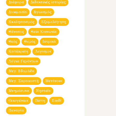
Διάφορα
Διδακτικές ιστορίες
Δοκιμασία
Εγωισμός
Εκκλησιασμός
Εξομολόγηση
Θάνατος
Θεία Κοινωνία
Θεός
Θυμός
Ιατρικά
Κατάκριση
Λογισμοί
Λόγια Γερόντων
Μεγ. Βδομἀδα
Μεγ. Σαρακοστή
Μετάνοια
Μνημόσυνα
Νηστεία
Οικογένεια
Πίστη
Παιδί
Παναγία