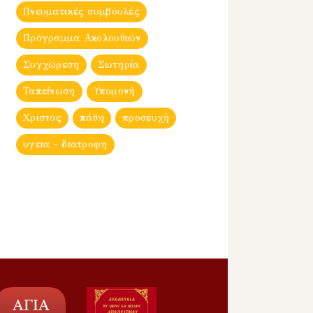
Πνευματικές συμβουλές
Πρόγραμμα Ακολουθιών
Συγχώρεση
Σωτηρία
Ταπείνωση
Υπομονή
Χριστός
πάθη
προσευχή
υγεια - διατροφη