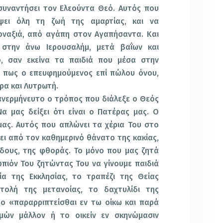
 συναντήσει τον Ελεούντα Θεό. Αυτός που
ίψει όλη τη ζωή της αμαρτίας, και να
οναξιά, από αγάπη στον Αγαπήσαντα. Και
 στην άνω Ιερουσαλήμ, μετά βαΐων και
, σαν εκείνα τα παιδιά που μέσα στην
 πως ο επευφημούμενος επί πώλου όνου,
ρα και Λυτρωτή.
 ανερμήνευτο ο τρόπος που διάλεξε ο Θεός
α μας δείξει ότι είναι ο Πατέρας μας. Ο
μας. Αυτός που απλώνει τα χέρια Του στο
ι από τον καθημερινό θάνατο της κακίας,
δους, της φθοράς. Το μόνο που μας ζητά
πιόν Του ζητώντας Του να γίνουμε παιδιά
ία της Εκκλησίας, το τραπέζι της Θείας
τολή της μετανοίας, το δαχτυλίδι της
το «παραρριπτείσθαι εν τω οίκω και παρά
ών μάλλον ή το οικείν εν σκηνώμασιν