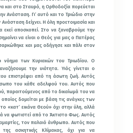
α και στο Σταυρό, η Ορθοδοξία πορεύεται
ην Ανάσταση. Γι’ αυτό και το Τριώδιο στην
 Ανάσταση δείχνει. Η όλη προετοιμασία και
α εκεί αποσκοπεί. Στο να ξαναβρούμε την
σημαίνει να είναι ο Θεός για μας ο Πατέρας
σαρκώθηκε και μας οδήγησε και πάλι στον
ο νόημα των Κυριακών του Τριωδίου. Ο
ναζήσουμε την υιότητα. Υιός γίνεται ο
που επιστρέφει από τη άσωτη ζωή. Αυτός
σωπο του κάθε αδελφού του. Αυτός που
ύ, παραιτούμενος από το δικαίωμά του να
 οποίος δομείται με βάση τις ανάγκες των
 το «κατ’ εικόνα Θεού» όχι στην ύλη, αλλά
ά να φωτιστεί από το Άκτιστο Φως. Αυτός
αμαρτίες, τον παλαιό άνθρωπο. Αυτός που
 της ασκητικής Κλίμακας, όχι για να