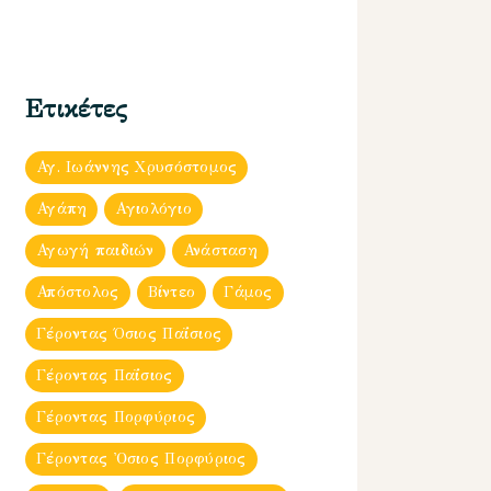
Ετικέτες
Αγ. Ιωάννης Χρυσόστομος
Αγάπη
Αγιολόγιο
Αγωγή παιδιών
Ανάσταση
Απόστολος
Βίντεο
Γάμος
Γέροντας Όσιος Παΐσιος
Γέροντας Παΐσιος
Γέροντας Πορφύριος
Γέροντας Ὀσιος Πορφύριος