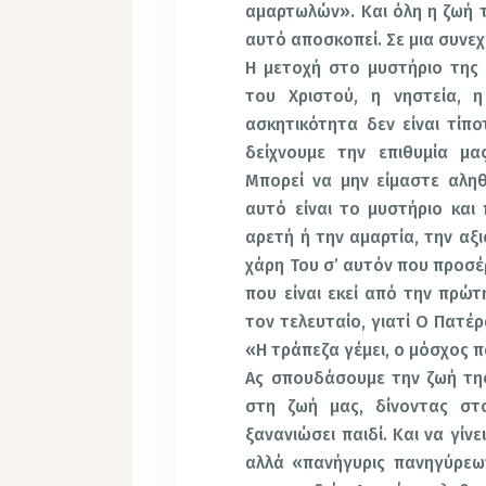
αμαρτωλών». Και όλη η ζωή τ
αυτό αποσκοπεί. Σε μια συνε
Η μετοχή στο μυστήριο της 
του Χριστού, η νηστεία, η
ασκητικότητα δεν είναι τίπ
δείχνουμε την επιθυμία μα
Μπορεί να μην είμαστε αληθ
αυτό είναι το μυστήριο και
αρετή ή την αμαρτία, την αξ
χάρη Του σ’ αυτόν που προσέ
που είναι εκεί από την πρώτ
τον τελευταίο, γιατί Ο Πατέρ
«Η τράπεζα γέμει, ο μόσχος π
Ας σπουδάσουμε την ζωή της
στη ζωή μας, δίνοντας σ
ξανανιώσει παιδί. Και να γίνε
αλλά «πανήγυρις πανηγύρεω