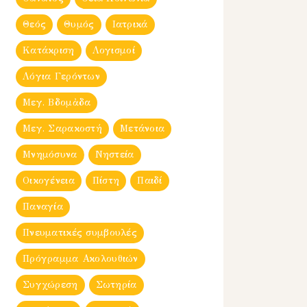
Θεός
Θυμός
Ιατρικά
Κατάκριση
Λογισμοί
Λόγια Γερόντων
Μεγ. Βδομἀδα
Μεγ. Σαρακοστή
Μετάνοια
Μνημόσυνα
Νηστεία
Οικογένεια
Πίστη
Παιδί
Παναγία
Πνευματικές συμβουλές
Πρόγραμμα Ακολουθιών
Συγχώρεση
Σωτηρία