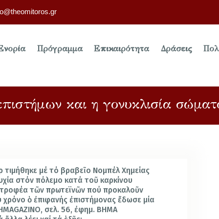
fo@theomitoros.gr
Ενορία
Πρόγραμμα
Επικαιρότητα
Δράσεις
Πολ
επιστήμων και η γονυκλισία σώματ
ρ τιμήθηκε μέ τό βραβεῖο Νομπέλ Χημείας
τυχία στόν πόλεμο κατά τοῦ καρκίνου
στροφέα τῶν πρωτεϊνῶν πού προκαλοῦν
υ χρόνο ὁ ἐπιφανής ἐπιστήμονας ἔδωσε μία
HMAGAZINO, σελ. 56, ἐφημ. ΒΗΜΑ