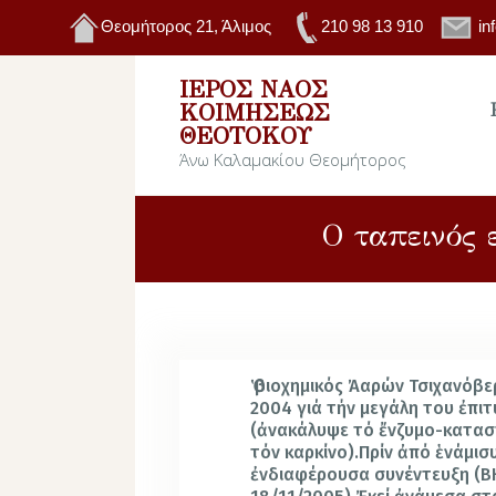
Θεομήτορος 21, Άλιμος
210 98 13 910
in
ΙΕΡΌΣ ΝΑΌΣ
ΚΟΙΜΉΣΕΩΣ
ΘΕΟΤΌΚΟΥ
Άνω Καλαμακίου Θεομήτορος
Ο ταπεινός 
Ὁ βιοχημικός Ἀαρών Τσιχανόβε
2004 γιά τήν μεγάλη του ἐπι
(ἀνακάλυψε τό ἔνζυμο-κατα
τόν καρκίνο).Πρίν ἀπό ἑνάμισ
ἐνδιαφέρουσα συνέντευξη (B