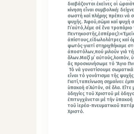
διαβάζονται ἐκεῖνες οἱ ὡραιό
κίνηση εἶναι συμβολική: δείχν
σωστή καί πλήρης πρέπει νά 
ψυχῆς. Ἀφοῦ,σῶμα καί ψυχή 
Γι᾿αὐτό,λέμε σέ ἕνα τροπάρι
Πεντηκοστῆς,ἑσπέρας):«Ἐμεῖ
ἀπίστους,εἰδωλολάτρες καί ὀ
φωτός·γιατί στηριχθήκαμε στ
ἀποστόλων,πού μιλοῦν γιά τ
ὅλων.Μαζί μ᾿ αὐτούς,λοιπόν, 
ἄς προσκυνήσωμε τό Ἅγιο Πν
Τό νά γονατίσουμε σωματικά 
εἶναι τό γονάτισμα τῆς ψυχῆς 
Γιατί,ταπείνωση σημαίνει: ἐμ
ὑπακοή σ΄Αὐτόν, σέ ὅλα. Εἴτε μ
ὁδηγίες τοῦ Χριστοῦ μέ ὁδηγ
ἐπιτυγχάνεται μέ τήν ὑπακοή 
τοῦ ἱερέα-πνευματικοῦ πατέρ
Χριστό.