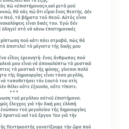
 ἄλλα,λέει καί τά ἑξῆς:
 σᾶς πῶ «ἐπιστήμονας»,καί μετά μοῦ
ννοῶ, θά σᾶς πῶ ὅτι εἶμαι ἕνας θεατής. Δέν
ν Θεό, τά βήματα τοῦ Θεοῦ. Αὐτός εἶναι
νακαλύψεις εἶναι δικές του. Ἐγώ δέν
έ ὁδηγεῖ στό νά κάνω ἐπιστημονικές
περίπτωση πού κάτι πάει στραβά, πώς θά
ό ἀποτελεῖ τό μέγιστο τῆς δικῆς μου
 ἕνα εἶδος ἐρευνητή· ἕνας ἄνθρωπος πού
λειά μου εἶναι νά ἀποκαλύπτω τά μυστικά
τεις τά μυστικά τῆς φύσης, γίνεσαι πολύ
ητα τῆς δημιουργίας εἶναι τόσο μεγάλη,
νά τοποθετήσει τόν ἑαυτό του στίς
έν θέλει οὔτε ἐξουσία, οὔτε τίποτε.
* * *
ίνωση τοῦ μεγάλου αὐτοῦ ἐπιστήμονα.
μύς ἔλεγχος γιά τήν δική μας ἐλλιπή
 ἐνώπιον τοῦ μεγαλείου τῆς δημιουργίας
 Χριστοῦ καί τοῦ ἔργου Του γιά τήν
τῆς Πεντηκοστῆς γονατίζουμε τήν ὥρα πού