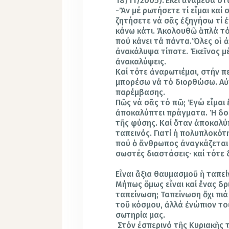
18/11/2005).Ἐκεί ἀνάμεσα στά
-Ἄν μέ ρωτήσετε τί εἶμαι καί
ζητήσετε νά σᾶς ἐξηγήσω τί ἐ
κάνω κάτι. Ἀκολουθῶ ἁπλά τό
πού κάνει τά πάντα.Ὅλες οἱ ἀ
ἀνακάλυψα τίποτε. Ἐκεῖνος μ
ἀνακαλύψεις.
Καί τότε ἀναρωτιέμαι, στήν 
μπορέσω νά τό διορθώσω. Αὐτ
παρέμβασης.
Πῶς νά σᾶς τό πῶ; Ἐγώ εἶμαι
ἀποκαλύπτει πράγματα. Ἡ δου
τῆς φύσης. Καί ὅταν ἀποκαλύπ
ταπεινός. Γιατί ἡ πολυπλοκότ
πού ὁ ἄνθρωπος ἀναγκάζεται 
σωστές διαστάσεις· καί τότε δ
Εἶναι ἄξια θαυμασμοῦ ἡ ταπε
Μήπως ὅμως εἶναι καί ἕνας δρι
ταπείνωση; Ταπείνωση ὄχι πιά
τοῦ κόσμου, ἀλλά ἐνώπιον τοῦ
σωτηρία μας.
Στόν ἐσπερινό τῆς Κυριακῆς 