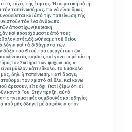
τατες εὐχές τῆς ἑορτῆς. Ἡ σωματική αὐτή
ει τήν ταπείνωσή μας. Γιά νά εἶναι ὅμως
συνοδεύεται καί ἀπό τήν ταπείνωση τῆς
συνιστοῦν τόν ἕνα ἄνθρωπο.
ο τῶν ἀποστίχων(Κυριακή
ς,ἄν καί προερχόμαστε ἀπό τούς
ρθολογιστές,ἀξιωθήκαμε τοῦ θείου
ά λόγια καί τά διδάγματα τῶν
ήν δόξα τοῦ Θεού,τοῦ εὐεργέτου τῶν
ὑποκλίνοντας καρδιές καί γόνατα,μέ πίστη
εῦμα,τόν Σωτήρα τῶν ψυχῶν μας.»
εἶναι μᾶλλον κάτι εὔκολο. Τό δύσκολο
μας, δηλ. ἡ ταπείνωση. Γιατί ἄραγε;
πιστεύομαι τόν Χριστό σέ ὅλα. Καί κάνω
οῦ ἀρέσουν, εἴτε ὄχι. Γιατί ξέρω ὅτι οἱ
οῦν κοντά Του. Στήν πράξη, αὐτό
στίς πνευματικές συμβουλές καί ὁδηγίες
α πού μᾶς ὁδηγεῖ μέ ἀσφάλεια στόν