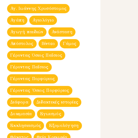
Αγ. Ιωάννης Χρυσόστομος
Αγάπη
Αγιολόγιο
Αγωγή παιδιών
Ανάσταση
Απόστολος
Βίντεο
Γάμος
Γέροντας Όσιος Παΐσιος
Γέροντας Παΐσιος
Γέροντας Πορφύριος
Γέροντας Ὀσιος Πορφύριος
Διάφορα
Διδακτικές ιστορίες
Δοκιμασία
Εγωισμός
Εκκλησιασμός
Εξομολόγηση
Θάνατος
Θεία Κοινωνία