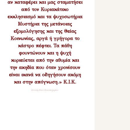
αν καταφέρει και μας σταματήσει
από τον Κυριακάτικο
εκκλησιασμό και τα ψυχοσωτήρια
Μυστήρια της μετάνοιας
εξομολόγησης και της Θείας
Κοινωνίας, αργά ή γρήγορα το
κάστρο πέφτει. Τα πάθη
φουντώνουν και η ψυχή
κυριεύεται από την αθυμία και
την ακηδία που όταν χρονίσουν
είναι ικανά να οδηγήσουν ακόμη
και στην απόγνωση.» Κ.Ι.Κ.
Σύναξη Νέων Παλαιοχωρίου