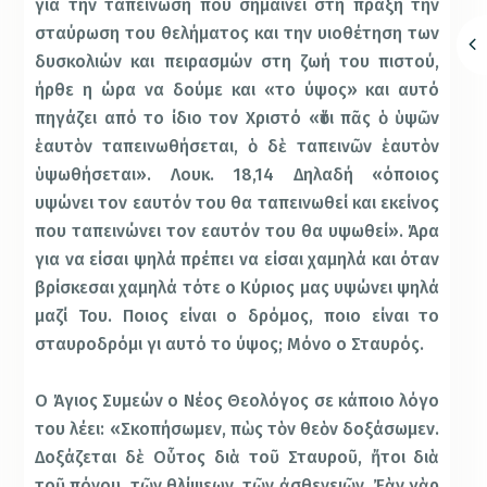
για την ταπείνωση που σημαίνει στη πράξη την
σταύρωση του θελήματος και την υιοθέτηση των
δυσκολιών και πειρασμών στη ζωή του πιστού,
ήρθε η ώρα να δούμε και «το ύψος» και αυτό
πηγάζει από το ίδιο τον Χριστό «ὅτι πᾶς ὁ ὑψῶν
ἑαυτὸν ταπεινωθήσεται, ὁ δὲ ταπεινῶν ἑαυτὸν
ὑψωθήσεται». Λουκ. 18,14 Δηλαδή «όποιος
υψώνει τον εαυτόν του θα ταπεινωθεί και εκείνος
που ταπεινώνει τον εαυτόν του θα υψωθεί». Άρα
για να είσαι ψηλά πρέπει να είσαι χαμηλά και όταν
βρίσκεσαι χαμηλά τότε ο Κύριος μας υψώνει ψηλά
μαζί Του. Ποιος είναι ο δρόμος, ποιο είναι το
σταυροδρόμι γι αυτό το ύψος; Μόνο ο Σταυρός.
Ο Άγιος Συμεών ο Νέος Θεολόγος σε κάποιο λόγο
του λέει: «Σκοπήσωμεν, πὼς τὸν θεὸν δοξάσωμεν.
Δοξάζεται δὲ Οὗτος διὰ τοῦ Σταυροῦ, ἤτοι διὰ
τοῦ πόνου, τῶν θλίψεων, τῶν ἀσθενειῶν. Ἐὰν γὰρ