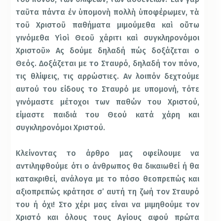
ταῦτα πάντα ἐν ὑπομονὴ πολλὴ ὑποφέρωμεν, τὰ
τοῦ Χριστοῦ παθήματα μιμούμεθα καὶ οὕτω
γινόμεθα Υἱοὶ Θεοῦ χάριτι καὶ συγκληρονόμοι
Χριστοῦ» Ας δούμε δηλαδή πώς δοξάζεται ο
Θεός. Δοξάζεται με το Σταυρό, δηλαδή τον πόνο,
τις θλίψεις, τις αρρώστιες. Αν λοιπόν δεχτούμε
αυτού του είδους το Σταυρό με υπομονή, τότε
γινόμαστε μέτοχοι των παθών του Χριστού,
είμαστε παιδιά του Θεού κατά χάρη και
συγκληρονόμοι Χριστού.
Κλείνοντας το άρθρο μας οφείλουμε να
αντιληφθούμε ότι ο άνθρωπος θα δικαιωθεί ή θα
κατακριθεί, ανάλογα με το πόσο θεοπρεπώς και
αξιοπρεπώς κράτησε σ’ αυτή τη ζωή τον Σταυρό
του ή όχι! Στο χέρι μας είναι να μιμηθούμε τον
Χριστό και όλους τους Αγίους αφού πρώτα