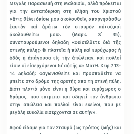
Μεγάλη Παρασκευή στη Μαλαισία, αλλά πρόκειται
για την ανταπόκριση στη κλήση του Χριστού
«ὅστις θέλει ὀπίσω μου ἀκολουθεῖν, ἀπαρνησάσθω
ἑαυτὸν καὶ ἀράτω τὸν σταυρὸν αὐτοῦ,καὶ
ἀκολουθείτω μοι». (Μαρκ. 8΄ 35),
συνσταυρούμενοι δηλαδη «»εἰσέλθετε διὰ τῆς
στενῆς πύλης· ὅτι πλατεῖα ἡ πύλη καὶ εὐρύχωρος ἡ
ὁδὸς ἡ ἀπάγουσα εἰς τὴν ἀπώλειαν, καὶ πολλοί
εἰσιν οἱ εἰσερχόμενοι δι᾿ αὐτῆς.»» Ματθ. Κεφ.7,13-
14 Δηλαδή: «αγωνισθείτε και προσπαθείτε να
μπείτε στο δρόμο της αρετής από τη στενή πύλη.
Διότι πλατιά μόνο είναι η θύρα και ευρύχωρος ο
δρόμος, που εκτρέπει και οδηγεί τον άνθρωπο
στην απώλεια και πολλοί είναι εκείνοι, που με
μεγάλη ευκολία εισέρχονται σε αυτήν».
Αφού είδαμε για τον Σταυρό (ως τρόπος ζωής) και