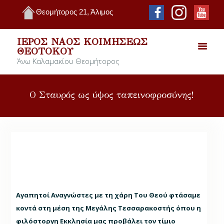
Θεομήτορος 21, Άλιμος
ΙΕΡΌΣ ΝΑΌΣ ΚΟΙΜΉΣΕΩΣ
ΘΕΟΤΌΚΟΥ
Άνω Καλαμακίου Θεομήτορος
Ο Σταυρός ως ύψος ταπεινοφροσύνης!
Αγαπητοί Αναγνώστες με τη χάρη Του Θεού φτάσαμε
κοντά στη μέση της Μεγάλης Τεσσαρακοστής όπου η
φιλόστοργη Εκκλησία μας προβάλει τον τίμιο