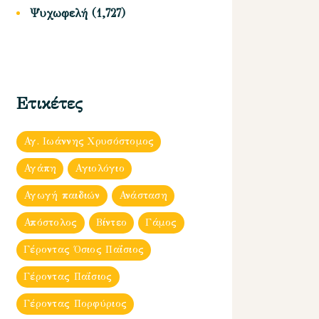
Ψυχωφελή
(1,727)
Ετικέτες
Αγ. Ιωάννης Χρυσόστομος
Αγάπη
Αγιολόγιο
Αγωγή παιδιών
Ανάσταση
Απόστολος
Βίντεο
Γάμος
Γέροντας Όσιος Παΐσιος
Γέροντας Παΐσιος
Γέροντας Πορφύριος