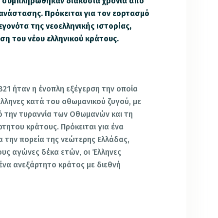
, συμπληρώθηκαν διακόσια χρόνια από
πανάστασης. Πρόκειται για τον εορτασμό
εγονότα της νεοελληνικής ιστορίας,
ση του νέου ελληνικού κράτους.
821 ήταν η ένοπλη εξέγερση την οποία
λληνες κατά του οθωμανικού ζυγού, με
 την τυραννία των Οθωμανών και τη
ρτητου κράτους. Πρόκειται για ένα
α την πορεία της νεώτερης Ελλάδας,
υς αγώνες δέκα ετών, οι Έλληνες
να ανεξάρτητο κράτος με διεθνή