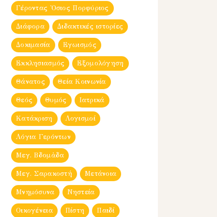
Γέροντας Ὀσιος Πορφύριος
Διάφορα
Διδακτικές ιστορίες
Δοκιμασία
Εγωισμός
Εκκλησιασμός
Εξομολόγηση
Θάνατος
Θεία Κοινωνία
Θεός
Θυμός
Ιατρικά
Κατάκριση
Λογισμοί
Λόγια Γερόντων
Μεγ. Βδομἀδα
Μεγ. Σαρακοστή
Μετάνοια
Μνημόσυνα
Νηστεία
Οικογένεια
Πίστη
Παιδί