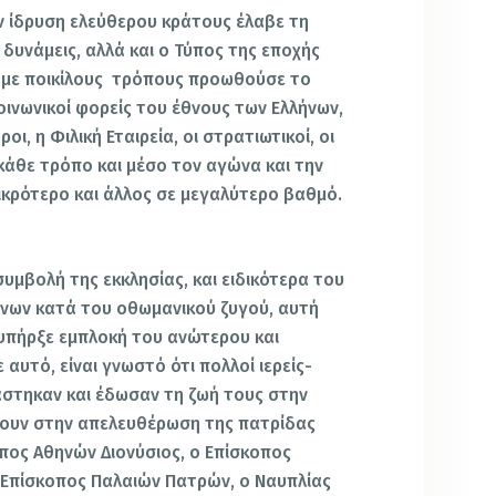
ν ίδρυση ελεύθερου κράτους έλαβε τη
 δυνάμεις, αλλά και ο Τύπος της εποχής
ς με ποικίλους τρόπους προωθούσε το
κοινωνικοί φορείς του έθνους των Ελλήνων,
ροι, η Φιλική Εταιρεία, οι στρατιωτικοί, οι
κάθε τρόπο και μέσο τον αγώνα και την
ικρότερο και άλλος σε μεγαλύτερο βαθμό.
υμβολή της εκκλησίας, και ειδικότερα του
ήνων κατά του οθωμανικού ζυγού, αυτή
υπήρξε εμπλοκή του ανώτερου και
αυτό, είναι γνωστό ότι πολλοί ιερείς-
άστηκαν και έδωσαν τη ζωή τους στην
ουν στην απελευθέρωση της πατρίδας
οπος Αθηνών Διονύσιος, ο Επίσκοπος
 Επίσκοπος Παλαιών Πατρών, ο Ναυπλίας