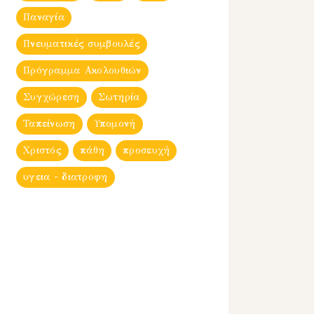
Παναγία
Πνευματικές συμβουλές
Πρόγραμμα Ακολουθιών
Συγχώρεση
Σωτηρία
Ταπείνωση
Υπομονή
Χριστός
πάθη
προσευχή
υγεια - διατροφη