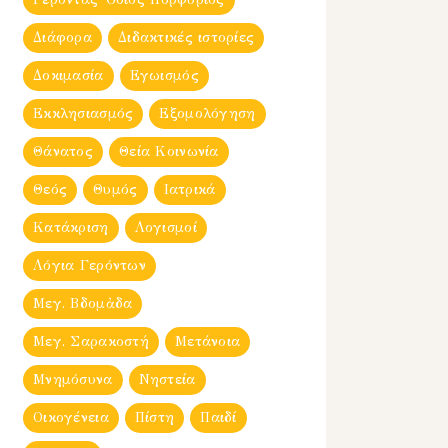
Διάφορα
Διδακτικές ιστορίες
Δοκιμασία
Εγωισμός
Εκκλησιασμός
Εξομολόγηση
Θάνατος
Θεία Κοινωνία
Θεός
Θυμός
Ιατρικά
Κατάκριση
Λογισμοί
Λόγια Γερόντων
Μεγ. Βδομἀδα
Μεγ. Σαρακοστή
Μετάνοια
Μνημόσυνα
Νηστεία
Οικογένεια
Πίστη
Παιδί