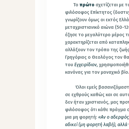
Το
πρώτο
σχετίζεται με 
φιλόσοφος Επίκτητος (δυστυχ
γνωρίζουν όμως οι εκτός Ελλά
μεταχριστιανικό αιώνα (50-120
έζησε το μεγαλύτερο μέρος τ
χαρακτηρίζεται από καταπληκ
αλλάξουν τον τρόπο της ζωής
Γρηγόριος ο Θεολόγος τον θα
του
Εγχειρίδιον,
χρησιμοποιήθ
κανόνας για τον μοναχικό βίο
Όλοι εμείς βασανιζόμαστε μ
σε εχθρούς καθώς και σε αυτο
δεν ήταν χριστιανός, μας προ
φιλόσοφος ότι κάθε πράγμα στ
μια μη φορητή:
«Αν ο αδερφός 
αδικεί (μη φορητή λαβή), αλλά 