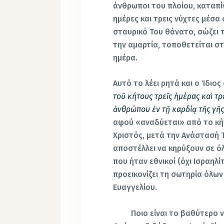
άνθρωποι του πλοίου, καταπίν
ημέρες και τρεις νύχτες μέσα 
σταυρικό Του θάνατο, σώζει 
την αμαρτία, τοποθετείται στ
ημέρα.
Αυτό το λέει ρητά και ο Ίδιος
τοῦ κήτους τρεῖς ἡμέρας καὶ τρε
ἀνθρώπου ἐν τῇ καρδίᾳ τῆς γῆς 
αφού «αναδύεται» από το κήτ
Χριστός, μετά την Ανάστασή 
αποστέλλει να κηρύξουν σε όλα
που ήταν εθνικοί (όχι Ισραηλί
προεικονίζει τη σωτηρία όλων
Ευαγγελίου.
Ποιο είναι το βαθύτερο νόημ