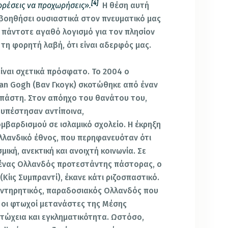
[4]
ορέσεις να προχωρήσεις».
Η θέση αυτή
 βοηθήσει ουσιαστικά στον πνευματικό μας
 πάντοτε αγαθό λογισμό για τον πλησίον
τη φορητή λαβή, ότι είναι αδερφός μας.
ίναι σχετικά πρόσφατο. Το 2004 ο
an Gogh (Βαν Γκογκ) σκοτώθηκε από έναν
πάστη. Στον απόηχο του θανάτου του,
 υπέστησαν αντίποινα,
βαρδισμού σε ισλαμικό σχολείο. Η έκρηξη
ολλανδικό έθνος, που περηφανευόταν ότι
μική, ανεκτική και ανοιχτή κοινωνία. Σε
 ένας Ολλανδός προτεστάντης πάστορας, ο
(Κίις Συμπραντί), έκανε κάτι ριζοσπαστικό.
υντηρητικός, παραδοσιακός Ολλανδός που
υ οι φτωχοί μετανάστες της Μέσης
φτώχεια και εγκληματικότητα. Ωστόσο,