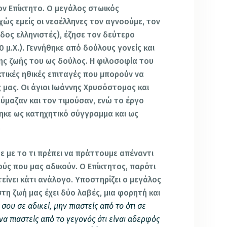
τον Επίκτητο. Ο μεγάλος στωικός
ώς εμείς οι νεοέλληνες τον αγνοούμε, τον
δος ελληνιστές), έζησε τον δεύτερο
 μ.Χ.). Γεννήθηκε από δούλους γονείς και
ης ζωής του ως δούλος. Η φιλοσοφία του
τικές ηθικές επιταγές που μπορούν να
 μας. Οι άγιοι Ιωάννης Χρυσόστομος και
ύμαζαν και τον τιμούσαν, ενώ το έργο
ηκε ως κατηχητικό σύγγραμμα και ως
.
ε το τι πρέπει να πράττουμε απέναντι
ύς που μας αδικούν. Ο Επίκτητος, παρότι
τείνει κάτι ανάλογο. Υποστηρίζει ο μεγάλος
η ζωή μας έχει δύο λαβές, μια φορητή και
σου σε αδικεί, μην πιαστείς από το ότι σε
να πιαστείς από το γεγονός ότι είναι αδερφός