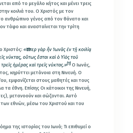
εται από το μεγάλο κήτος και μένει τρεις
στην κοιλιά του. Ο Χριστός με τον
το ανθρώπινο γένος από τον θάνατο και
ον τάφο και ανασταίνεται την τρίτη
 ο Χριστός:
«Ὥσπερ γὰρ ἦν Ἰωνᾶς ἐν τῇ κοιλίᾳ
ῖς νύκτας, οὕτως ἔσται καὶ ὁ Υἱὸς τοῦ
[1]
τρεῖς ἡμέρας καὶ τρεῖς νύκτας.»
Ο Ιωνάς,
ος, κηρύττει μετάνοια στη Νινευή. Ο
Του, εμφανίζεται στους μαθητές και τους
 τα έθνη. Επίσης Οι κάτοικοι της Νινευή,
τες), μετανοούν και σώζονται. Αυτό
 των εθνών, μέσω του Χριστού και του
α της ιστορίας του Ιωνά; Τι επιθυμεί ο