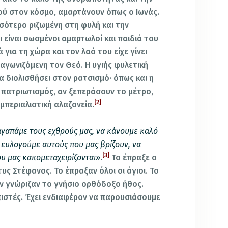
ύ στον κόσμο, αμαρτάνουν όπως ο Ιωνάς.
σσότερο ριζωμένη στη φυλή και την
 είναι σωσμένοι αμαρτωλοί και παιδιά του
 για τη χώρα και τον λαό του είχε γίνει
αγωνιζόμενη τον Θεό. Η υγιής φυλετική
α διολισθήσει στον ρατσισμό· όπως και η
ο πατριωτισμός, αν ξεπεράσουν το μέτρο,
[2]
μπεριαλιστική αλαζονεία.
γαπάμε τους εχθρούς μας, να κάνουμε καλό
α ευλογούμε αυτούς που μας βρίζουν, να
[3]
υ μας κακομεταχειρίζονται»
.
Το έπραξε ο
υς Στέφανος. Το έπραξαν όλοι οι άγιοι. Το
ν γνώριζαν το γνήσιο ορθόδοξο ήθος.
ιστές. Έχει ενδιαφέρον να παρουσιάσουμε