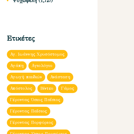
Ψυχωφελή
(1,727)
Ετικέτες
Αγ. Ιωάννης Χρυσόστομος
Αγάπη
Αγιολόγιο
Αγωγή παιδιών
Ανάσταση
Απόστολος
Βίντεο
Γάμος
Γέροντας Όσιος Παΐσιος
Γέροντας Παΐσιος
Γέροντας Πορφύριος
Γέροντας Ὀσιος Πορφύριος