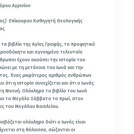
φόρου Αγρινίου
ίας) Επίκουρου Καθηγητή Θεολογικής
ας
α βιβλία της Αγίας Γραφής, το προφητικό
απροσδόκητο και αγνοημένο τελευταίο
νθρωποι έχουν ακούσει την ιστορία του
ιώνει με τη μετάνοια του Ιωνά και την
τος. Ένας μικρότερος αριθμός ανθρώπων
ν ότι η ιστορία συνεχίζεται και ότι ο Ιωνάς
στη Νινευή. Ολόκληρο το βιβλίο του Ιωνά
αι το Μεγάλο Σάββατο το πρωί, στον
ίας του Μεγάλου Βασιλείου.
άζεται ολόκληρο διότι ο Ιωνάς είναι
ίχνεται στη θάλασσα, σώζονται οι