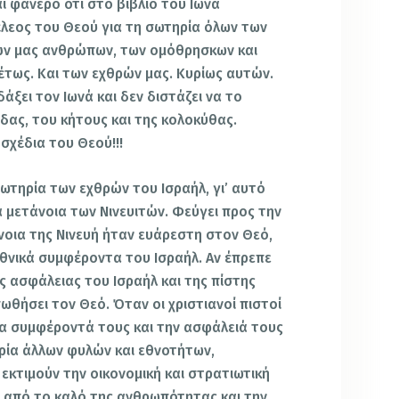
αι φανερό ότι στο βιβλίο του Ιωνά
λεος του Θεού για τη σωτηρία όλων των
ών μας ανθρώπων, των ομόθρησκων και
τως. Και των εχθρών μας. Κυρίως αυτών.
άξει τον Ιωνά και δεν διστάζει να το
δας, του κήτους και της κολοκύθας.
σχέδια του Θεού!!!
τηρία των εχθρών του Ισραήλ, γι’ αυτό
α μετάνοια των Νινευιτών. Φεύγει προς την
νοια της Νινευή ήταν ευάρεστη στον Θεό,
εθνικά συμφέροντα του Ισραήλ. Αν έπρεπε
ης ασφάλειας του Ισραήλ και της πίστης
ωθήσει τον Θεό. Όταν οι χριστιανοί πιστοί
τα συμφέροντά τους και την ασφάλειά τους
ηρία άλλων φυλών και εθνοτήτων,
εκτιμούν την οικονομική και στρατιωτική
 από το καλό της ανθρωπότητας και την