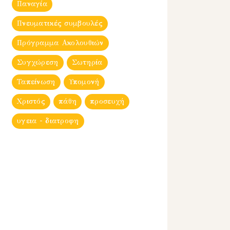
Παναγία
Πνευματικές συμβουλές
Πρόγραμμα Ακολουθιών
Συγχώρεση
Σωτηρία
Ταπείνωση
Υπομονή
Χριστός
πάθη
προσευχή
υγεια - διατροφη