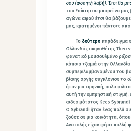
σου (φορητή λαβή). Έτσι θα μπ
του Επίκτητου μπορεί να μας
αγώνα αφού έτσι θα βάζουμε
μας, κρατημένοι πάντοτε από 
Το
δεύτερο
παράδειγμα ε
Ολλανδός σκηνοθέτης Theo v
φανατικό μουσουλμάνο ριζοσ
κάποια τζαμιά στην Ολλανδία
συμπεριλαμβανομένου του βομ
βίαιης οργής συγκλόνισε το 
ήταν μια ειρηνική, πολυπολιτισ
αυτή την εμπρηστική στιγμή,
αιδεσιμότατος Kees Sybrandi 
Ο Sybrandi ήταν ένας πολύ σ
ζούσε σε μια κοινότητα, όπο
Ανατολής είχαν φέρει πολλή 