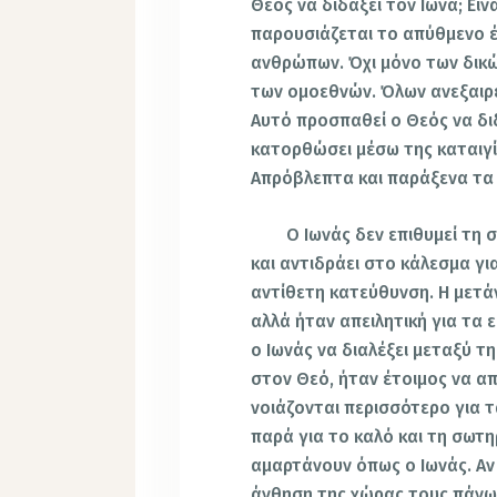
Θεός να διδάξει τον Ιωνά; Είν
παρουσιάζεται το απύθμενο έ
ανθρώπων. Όχι μόνο των δικ
των ομοεθνών. Όλων ανεξαιρέ
Αυτό προσπαθεί ο Θεός να διδ
κατορθώσει μέσω της καταιγί
Απρόβλεπτα και παράξενα τα 
Ο Ιωνάς δεν επιθυμεί τη σω
και αντιδράει στο κάλεσμα γι
αντίθετη κατεύθυνση. Η μετά
αλλά ήταν απειλητική για τα 
ο Ιωνάς να διαλέξει μεταξύ τ
στον Θεό, ήταν έτοιμος να απ
νοιάζονται περισσότερο για 
παρά για το καλό και τη σωτ
αμαρτάνουν όπως ο Ιωνάς. Αν 
άνθηση της χώρας τους πάνω