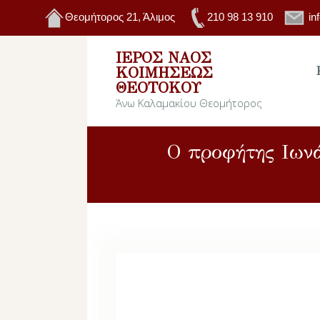
Θεομήτορος 21, Άλιμος
210 98 13 910
in
ΙΕΡΌΣ ΝΑΌΣ
ΚΟΙΜΉΣΕΩΣ
ΘΕΟΤΌΚΟΥ
Άνω Καλαμακίου Θεομήτορος
Ο προφήτης Ιωνά