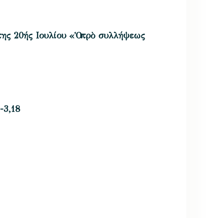
της 20ής Ιουλίου «Ὁ πρὸ συλλήψεως
 -3,18