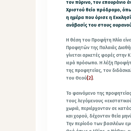
τον πύρινο, τον επουράνιο 
Χριστού θείο πρόδρομο, όπω
η ημέρα που όρισε η Εκκλησ
ανάβασίς του στους ουρανού
Η θέση του Προφήτη Ηλία είν
Προφητών της Παλαιάς Διαθή
γίνεται αρκετές φορές στην Κ
ιερά πρόσωπα. Η λέξη Προφήτ
της προφητείας, τον διδάσκα
του Θεού
[2]
.
Το φαινόμενο της προφητεία
τους λεγόμενους «εκστατικούς
χωριά, περιέρχονταν σε κατά
και χορού, δέχονταν θεία μη
Την περίοδο των βασιλέων ε