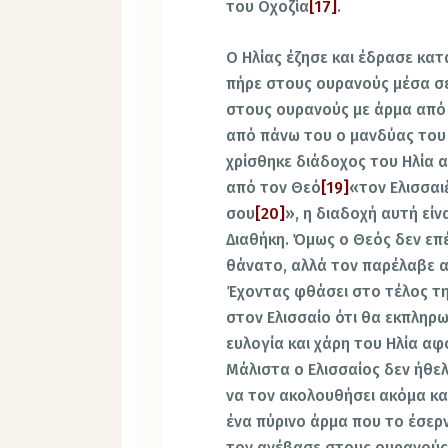
του Οχοζία
[17]
.
Ο Ηλίας έζησε και έδρασε κατ
πήρε στους ουρανούς μέσα σ
στους ουρανούς με άρμα από 
από πάνω του ο μανδύας του κ
χρίσθηκε διάδοχος του Ηλία α
από τον Θεό
[19]
«τον Ελισσαι
σου
[20]
», η διαδοχή αυτή εί
Διαθήκη. Όμως ο Θεός δεν επ
θάνατο, αλλά τον παρέλαβε 
Έχοντας φθάσει στο τέλος τη
στον Ελισσαίο ότι θα εκπληρω
ευλογία και χάρη του Ηλία α
Μάλιστα ο Ελισσαίος δεν ήθελ
να τον ακολουθήσει ακόμα και
ένα πύρινο άρμα που το έσερν
τον ανέβασε στους ουρανού