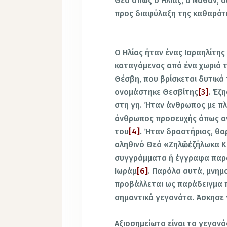
Θεό όπως ο Ηλίας, ο Νάθαν, ο
προς διαφύλαξη της καθαρότη
Ο Ηλίας ήταν ένας Ισραηλίτη
καταγόμενος από ένα χωριό τ
Θέσβη, που βρίσκεται δυτικά 
ονομάστηκε Θεσβίτης
[3]
. Έζ
στη γη. Ήταν άνθρωπος με π
άνθρωπος προσευχής όπως αν
του
[4]
. Ήταν δραστήριος, θαρ
αληθινό Θεό «Ζηλῶν ἐζήλωκα 
συγγράμματα ή έγγραφα παρά
Ιωράμ
[6]
. Παρόλα αυτά, μνημ
προβάλλεται ως παράδειγμα π
σημαντικά γεγονότα. Άσκησε 
Αξιοσημείωτο είναι το γεγον