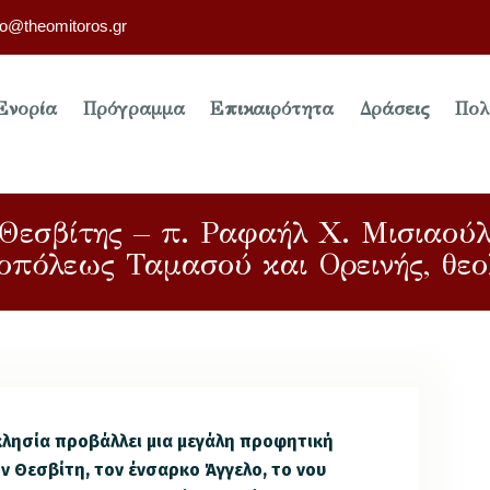
fo@theomitoros.gr
Ενορία
Πρόγραμμα
Επικαιρότητα
Δράσεις
Πολ
Θεσβίτης – π. Ραφαήλ Χ. Μισιαούλη
οπόλεως Ταμασού και Ορεινής, θεο
Εκκλησία προβάλλει μια μεγάλη προφητική
ν Θεσβίτη, τον ένσαρκο Άγγελο, το νου