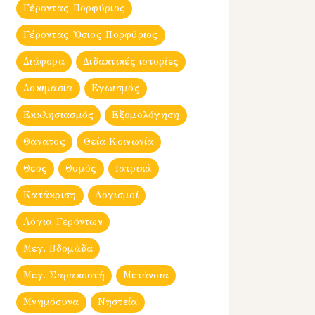
Γέροντας Πορφύριος
Γέροντας Ὀσιος Πορφύριος
Διάφορα
Διδακτικές ιστορίες
Δοκιμασία
Εγωισμός
Εκκλησιασμός
Εξομολόγηση
Θάνατος
Θεία Κοινωνία
Θεός
Θυμός
Ιατρικά
Κατάκριση
Λογισμοί
Λόγια Γερόντων
Μεγ. Βδομἀδα
Μεγ. Σαρακοστή
Μετάνοια
Μνημόσυνα
Νηστεία