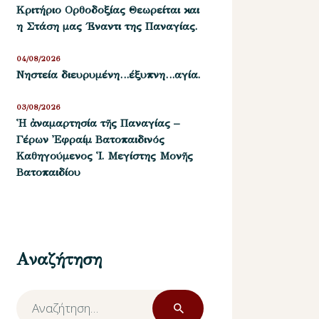
Kριτήριο Oρθοδοξίας Θεωρείται και
η Στάση μας ΄Εναντι της Παναγίας.
04/08/2026
Νηστεία διευρυμένη…έξυπνη…αγία.
03/08/2026
Ἡ ἀναμαρτησία τῆς Παναγίας –
Γέρων Ἐφραίμ Βατοπαιδινός
Καθηγούμενος Ἱ. Μεγίστης Μονῆς
Βατοπαιδίου
Αναζήτηση
Αναζήτηση
για: