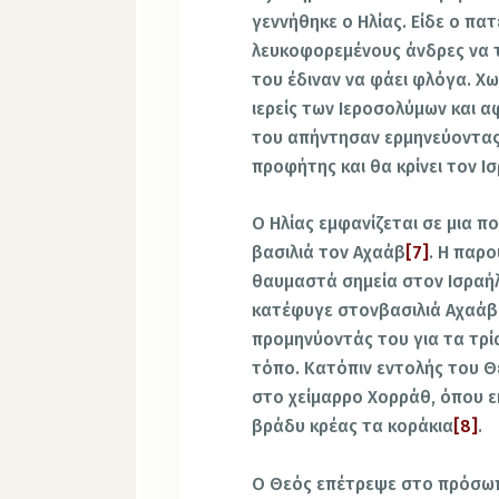
γεννήθηκε ο Ηλίας. Είδε ο πα
λευκοφορεμένους άνδρες να 
του έδιναν να φάει φλόγα. Χω
ιερείς των Ιεροσολύμων και α
του απήντησαν ερμηνεύοντας τ
προφήτης και θα κρίνει τον Ισ
Ο Ηλίας εμφανίζεται σε μια π
βασιλιά τον Αχαάβ
[7]
. Η παρ
θαυμαστά σημεία στον Ισραήλ
κατέφυγε στονβασιλιά Αχαάβ
προμηνύοντάς του για τα τρί
τόπο. Κατόπιν εντολής του Θε
στο χείμαρρο Χορράθ, όπου ε
βράδυ κρέας τα κοράκια
[8]
.
Ο Θεός επέτρεψε στο πρόσωπ