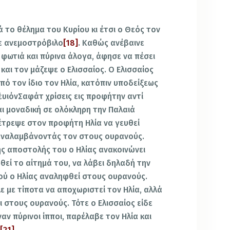
ά το θέλημα του Κυρίου κι έτσι ο Θεός τον
ε ανεμοστρόβιλο
[18]
. Καθώς ανέβαινε
φωτιά και πύρινα άλογα, άφησε να πέσει
αι τον μάζεψε ο Ελισσαίος. Ο Ελισσαίος
πό τον ίδιο τον Ηλία, κατόπιν υποδείξεως
ὲυιόνΣαφάτ χρίσεις εις προφήτην αντί
ναι μοναδική σε ολόκληρη την Παλαιά
έτρεψε στον προφήτη Ηλία να γευθεί
αναλαμβάνοντάς τον στους ουρανούς.
ς αποστολής του ο Ηλίας ανακοινώνει
θεί το αίτημά του, να λάβει δηλαδή την
φού ο Ηλίας αναληφθεί στους ουρανούς.
ε με τίποτα να αποχωριστεί τον Ηλία, αλλά
 στους ουρανούς. Τότε ο Ελισσαίος είδε
αν πύρινοι ίπποι, παρέλαβε τον Ηλία και
ς
[21]
.