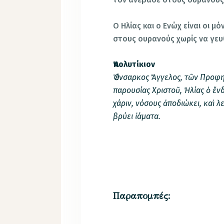
Ο Ηλίας και ο Ενώχ είναι οι 
στους ουρανούς χωρίς να γε
Ἀπολυτίκιον
Ὁ ἔνσαρκος Ἄγγελος, τῶν Προφη
παρουσίας Χριστοῦ, Ἠλίας ὁ ἔν
χάριν, νόσους ἀποδιώκει, καὶ λε
βρύει ἰάματα.
Παραπομπές: