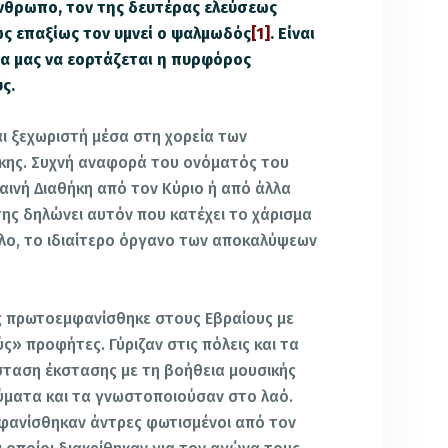
άνθρωπο, τον της δευτέρας ελεύσεως
ς επαξίως τον υμνεί ο ψαλμωδός
[1]
. Είναι
ία μας να εορτάζεται η πυρφόρος
ς.
αι ξεχωριστή μέσα στη χορεία των
κης. Συχνή αναφορά του ονόματός του
αινή Διαθήκη από τον Κύριο ή από άλλα
ης δηλώνει αυτόν που κατέχει το χάρισμα
λο, το ιδιαίτερο όργανο των αποκαλύψεων
ς πρωτοεμφανίσθηκε στους Εβραίους με
» προφήτες. Γύριζαν στις πόλεις και τα
σταση έκστασης με τη βοήθεια μουσικής
νύματα και τα γνωστοποιούσαν στο λαό.
μφανίσθηκαν άντρες φωτισμένοι από τον