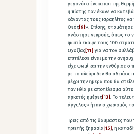
γεγονότα ένεκα και της θερμή
η πίστης τον έκανε να κατεβ
κάνοντας τους Ισραηλίτες να 
Θεός
[9]
». Επίσης, σταμάτησε 
ανάστησε νεκρούς, όπως το ν
φωτιά έκαψε τους 100 στρατιώ
Οχοζίας
[11]
για να τον συλλά
επιτέλεσε είναι με την ανησυ
είχε ψωμί και την ενθύμισε ο
με το αλεύρι δεν θα αδειάσει 
μέχρι την ημέρα που θα στείλ
τον Ηλία με αποτέλεσμα ούτε 
αρκετές ημέρες
[13]
. Το τελευ
άγγελος» ήταν ο χωρισμός τ
Τρεις από τις θαυμαστές του
τριετής ξηρασία
[15]
, η καταδ