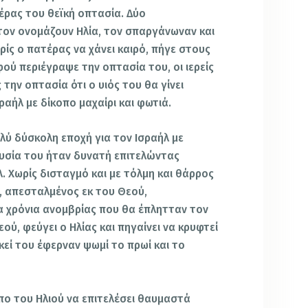
τέρας του θεϊκή οπτασία. Δύο
τον ονομάζουν Ηλία, τον σπαργάνωναν και
ρίς ο πατέρας να χάνει καιρό, πήγε στους
φού περιέγραψε την οπτασία του, οι ιερείς
ην οπτασία ότι ο υιός του θα γίνει
ραήλ με δίκοπο μαχαίρι και φωτιά.
ολύ δύσκολη εποχή για τον Ισραήλ με
ουσία του ήταν δυνατή επιτελώντας
. Χωρίς δισταγμό και με τόλμη και θάρρος
, απεσταλμένος εκ του Θεού,
α χρόνια ανομβρίας που θα έπλητταν τον
ού, φεύγει ο Ηλίας και πηγαίνει να κρυφτεί
κεί του έφερναν ψωμί το πρωί και το
ο του Ηλιού να επιτελέσει θαυμαστά