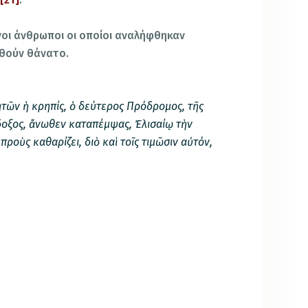
μόνοι άνθρωποι οι οποίοι αναλήφθηκαν
υθούν θάνατο.
τῶν ἡ κρηπίς, ὁ δεύτερος Πρόδρομος, τῆς
δοξος, ἄνωθεν καταπέμψας, Ἐλισαίῳ τὴν
προὺς καθαρίζει, διὸ καὶ τοῖς τιμῶσιν αὐτόν,