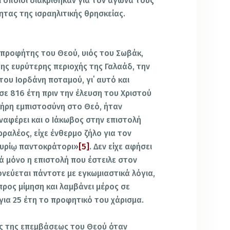
ι οποίοι διακρίθηκαν για τον αγώνα τους
τας της ισραηλιτικής θρησκείας.
ς προφήτης του Θεού, υιός του Σωβάκ,
ης ευρύτερης περιοχής της Γαλαάδ, την
του Ιορδάνη ποταμού, γι΄ αυτό και
ησε 816 έτη πριν την έλευση του Χριστού
λήρη εμπιστοσύνη στο Θεό, ήταν
αφέρει και ο Ιάκωβος στην επιστολή
ραλέος, είχε ένθερμο ζήλο για τον
Κυρίῳ παντοκράτορι»
[5]
. Δεν είχε αφήσει
 μόνο η επιστολή που έστειλε στον
ονεύεται πάντοτε με εγκωμιαστικά λόγια,
ρος μίμηση και λαμβάνει μέρος σε
για 25 έτη το προφητικό του χάρισμα.
ός της επεμβάσεως του Θεού όταν