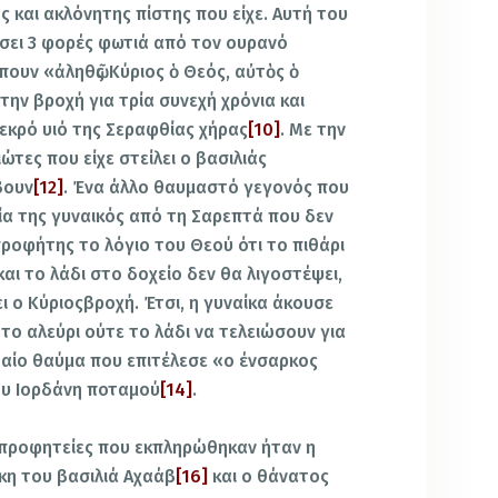
ς και ακλόνητης πίστης που είχε. Αυτή του
άσει 3 φορές φωτιά από τον ουρανό
πουν «ἀληθῶς Κύριος ὁ Θεός, αὐτὸς ὁ
την βροχή για τρία συνεχή χρόνια και
εκρό υιό της Σεραφθίας χήρας
[10]
. Με την
τες που είχε στείλει ο βασιλιάς
βουν
[12]
. Ένα άλλο θαυμαστό γεγονός που
χία της γυναικός από τη Σαρεπτά που δεν
 προφήτης το λόγιο του Θεού ότι το πιθάρι
και το λάδι στο δοχείο δεν θα λιγοστέψει,
ει ο Κύριοςβροχή. Έτσι, η γυναίκα άκουσε
το αλεύρι ούτε το λάδι να τελειώσουν για
ταίο θαύμα που επιτέλεσε «ο ένσαρκος
ου Ιορδάνη ποταμού
[14]
.
 προφητείες που εκπληρώθηκαν ήταν η
ίκη του βασιλιά Αχαάβ
[16]
και ο θάνατος