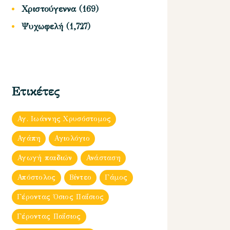
Χριστούγεννα
(169)
Ψυχωφελή
(1,727)
Ετικέτες
Αγ. Ιωάννης Χρυσόστομος
Αγάπη
Αγιολόγιο
Αγωγή παιδιών
Ανάσταση
Απόστολος
Βίντεο
Γάμος
Γέροντας Όσιος Παΐσιος
Γέροντας Παΐσιος