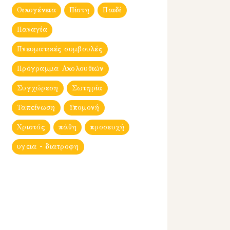
Οικογένεια
Πίστη
Παιδί
Παναγία
Πνευματικές συμβουλές
Πρόγραμμα Ακολουθιών
Συγχώρεση
Σωτηρία
Ταπείνωση
Υπομονή
Χριστός
πάθη
προσευχή
υγεια - διατροφη