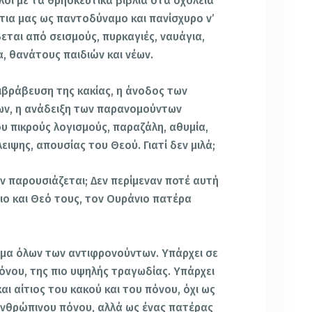
λοι με τα θρησκευτικά βιβλία στα σχολεία
πίτια μας ως παντοδύναμο και πανίσχυρο ν’
βεται από σεισμούς, πυρκαγιές, ναυάγια,
, θανάτους παιδιών και νέων.
πιβράβευση της κακίας, η άνοδος των
μων, η ανάδειξη των παρανομούντων
υ πικρούς λογισμούς, παραζάλη, αθυμία,
ιψης, απουσίας του Θεού. Γιατί δεν μιλά;
δεν παρουσιάζεται; Δεν περίμεναν ποτέ αυτή
ιο και Θεό τους, τον Ουράνιο πατέρα
σμα όλων των αντιφρονούντων. Υπάρχει σε
όνου, της πιο υψηλής τραγωδίας. Υπάρχει
ι αίτιος του κακού και του πόνου, όχι ως
ανθρώπινου πόνου, αλλά ως ένας πατέρας