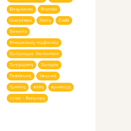
Μνημόσυνα
Νηστεία
Οικογένεια
Πίστη
Παιδί
Παναγία
Πνευματικές συμβουλές
Πρόγραμμα Ακολουθιών
Συγχώρεση
Σωτηρία
Ταπείνωση
Υπομονή
Χριστός
πάθη
προσευχή
υγεια - διατροφη