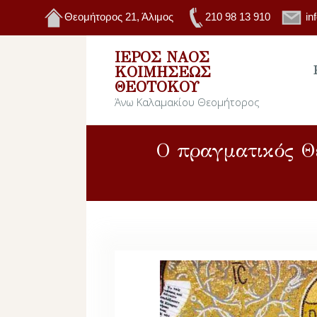
Θεομήτορος 21, Άλιμος
210 98 13 910
in
ΙΕΡΌΣ ΝΑΌΣ
ΚΟΙΜΉΣΕΩΣ
ΘΕΟΤΌΚΟΥ
Άνω Καλαμακίου Θεομήτορος
Ο πραγματικός Θ