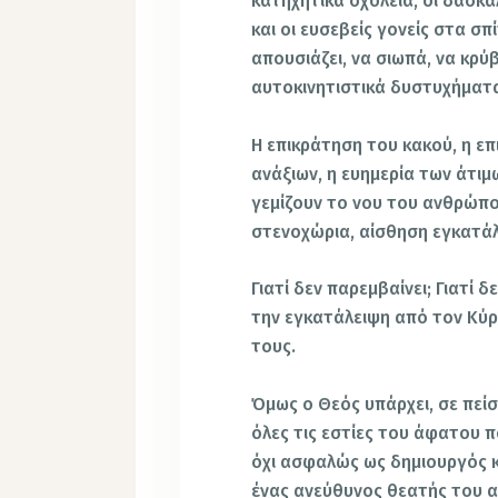
κατηχητικά σχολεία, οι δάσκα
και οι ευσεβείς γονείς στα σ
απουσιάζει, να σιωπά, να κρύ
αυτοκινητιστικά δυστυχήματα
Η επικράτηση του κακού, η ε
ανάξιων, η ευημερία των άτι
γεμίζουν το νου του ανθρώπο
στενοχώρια, αίσθηση εγκατάλε
Γιατί δεν παρεμβαίνει; Γιατί 
την εγκατάλειψη από τον Κύρ
τους.
Όμως ο Θεός υπάρχει, σε πεί
όλες τις εστίες του άφατου π
όχι ασφαλώς ως δημιουργός κα
ένας ανεύθυνος θεατής του 