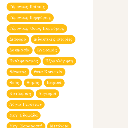
Γέροντας Παΐσιος
Γέροντας Πορφύριος
Γέροντας Ὀσιος Πορφύριος
Διάφορα
Διδακτικές ιστορίες
Δοκιμασία
Εγωισμός
Εκκλησιασμός
Εξομολόγηση
Θάνατος
Θεία Κοινωνία
Θεός
Θυμός
Ιατρικά
Κατάκριση
Λογισμοί
Λόγια Γερόντων
Μεγ. Βδομἀδα
Μεγ. Σαρακοστή
Μετάνοια