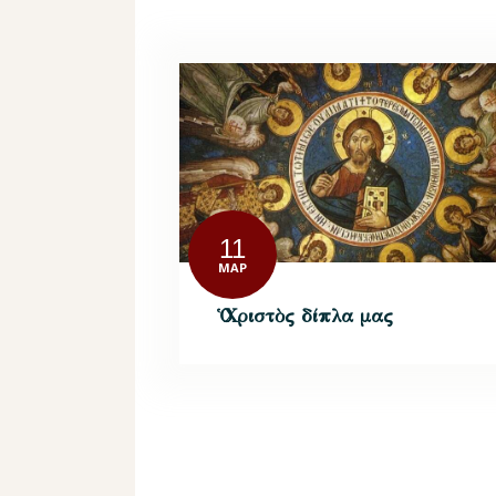
11
ΜΑΡ
Ὁ Χριστὸς δίπλα μας