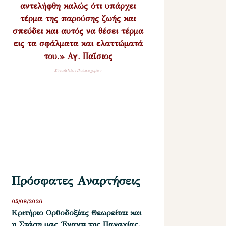
αντελήφθη καλώς ότι υπάρχει
τέρμα της παρούσης ζωής και
σπεύδει και αυτός να θέσει τέρμα
εις τα σφάλματα και ελαττώματά
του.» Αγ. Παΐσιος
Σύναξη Νέων Παλαιοχωρίου
Πρόσφατες Αναρτήσεις
05/08/2026
Kριτήριο Oρθοδοξίας Θεωρείται και
η Στάση μας ΄Εναντι της Παναγίας.