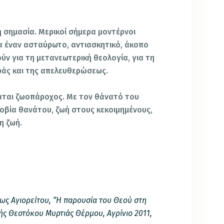
λη σημασία. Μερικοί σήμερα μοντέρνοι
ια έναν ασταύρωτο, αντιασκητικό, άκοπο
ούν για τη μετανεωτερική θεολογία, για τη
ράς και της απελευθερώσεως.
αται ζωοπάροχος. Με τον θάνατό του
οβία θανάτου, ζωή στους κεκοιμημένους,
η ζωή.
ως Αγιορείτου, “Η παρουσία του Θεού στη
τής Θεοτόκου Μυρτιάς Θέρμου, Αγρίνιο 2011,