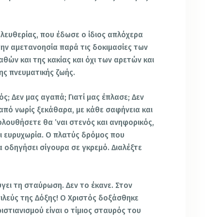
ελευθερίας, που έδωσε ο ίδιος απλόχερα
την αμετανοησία παρά τις δοκιμασίες των
αθών και της κακίας και όχι των αρετών και
ης πνευματικής ζωής.
ός; Δεν μας αγαπά; Γιατί μας έπλασε; Δεν
ε από νωρίς ξεκάθαρα, με κάθε σαφήνεια και
ολουθήσετε θα ’ναι στενός και ανηφορικός,
ι ευρυχωρία. Ο πλατύς δρόμος που
α οδηγήσει σίγουρα σε γκρεμό. Διαλέξτε
γει τη σταύρωση. Δεν το έκανε. Στον
λεύς της Δόξης! Ο Χριστός δοξάσθηκε
στιανισμού είναι ο τίμιος σταυρός του