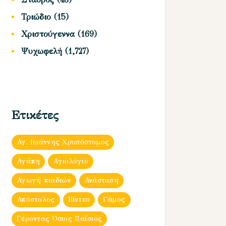
Τριώδιο
(15)
Χριστούγεννα
(169)
Ψυχωφελή
(1,727)
Ετικέτες
Αγ. Ιωάννης Χρυσόστομος
Αγάπη
Αγιολόγιο
Αγωγή παιδιών
Ανάσταση
Απόστολος
Βίντεο
Γάμος
Γέροντας Όσιος Παΐσιος