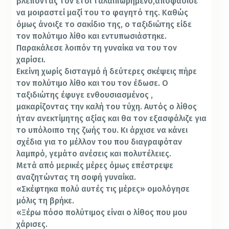
βλέποντας τον έτσι ταλαιπωρημένο,αποφάσισε
να μοιραστεί μαζί του το φαγητό της. Καθώς
όμως άνοιξε το σακίδιο της, ο ταξιδιώτης είδε
τον πολύτιμο λίθο και εντυπωσιάστηκε.
Παρακάλεσε λοιπόν τη γυναίκα να του τον
χαρίσει.
Εκείνη χωρίς δισταγμό ή δεύτερες σκέψεις πήρε
τον πολύτιμο λίθο και του τον έδωσε. Ο
ταξιδιώτης έφυγε ενθουσιασμένος ,
μακαρίζοντας την καλή του τύχη. Αυτός ο λίθος
ήταν ανεκτίμητης αξίας και θα τον εξασφάλιζε για
το υπόλοιπο της ζωής του. Κι άρχισε να κάνει
σχέδια για το μέλλον του που διαγραφόταν
λαμπρό, γεμάτο ανέσεις και πολυτέλειες.
Μετά από μερικές μέρες όμως επέστρεψε
αναζητώντας τη σοφή γυναίκα.
«Σκέφτηκα πολύ αυτές τις μέρες» ομολόγησε
μόλις τη βρήκε.
«Ξέρω πόσο πολύτιμος είναι ο λίθος που μου
χάρισες.