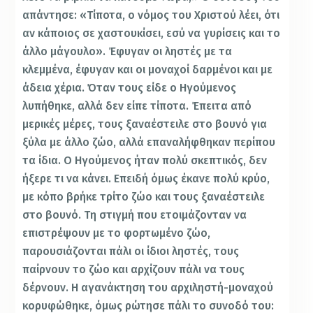
απάντησε: «Τίποτα, ο νόμος του Χριστού λέει, ότι
αν κάποιος σε χαστουκίσει, εσύ να γυρίσεις και το
άλλο μάγουλο». Έφυγαν οι ληστές με τα
κλεμμένα, έφυγαν και οι μοναχοί δαρμένοι και με
άδεια χέρια. Όταν τους είδε ο Ηγούμενος
λυπήθηκε, αλλά δεν είπε τίποτα. Έπειτα από
μερικές μέρες, τους ξαναέστειλε στο βουνό για
ξύλα με άλλο ζώο, αλλά επαναλήφθηκαν περίπου
τα ίδια. Ο Ηγούμενος ήταν πολύ σκεπτικός, δεν
ήξερε τι να κάνει. Επειδή όμως έκανε πολύ κρύο,
με κόπο βρήκε τρίτο ζώο και τους ξαναέστειλε
στο βουνό. Τη στιγμή που ετοιμάζονταν να
επιστρέψουν με το φορτωμένο ζώο,
παρουσιάζονται πάλι οι ίδιοι ληστές, τους
παίρνουν το ζώο και αρχίζουν πάλι να τους
δέρνουν. Η αγανάκτηση του αρχιληστή-μοναχού
κορυφώθηκε, όμως ρώτησε πάλι το συνοδό του: