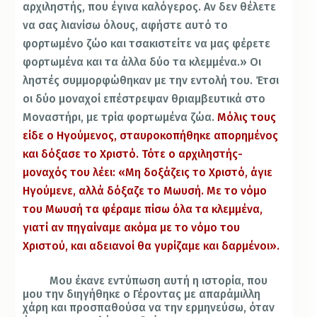
αρχιληστής, που έγινα καλόγερος. Αν δεν θέλετε
να σας λιανίσω όλους, αφήστε αυτό το
φορτωμένο ζώο και τσακιστείτε να μας φέρετε
φορτωμένα και τα άλλα δύο τα κλεμμένα.» Οι
ληστές συμμορφώθηκαν με την εντολή του. Έτσι
οι δύο μοναχοί επέστρεψαν θριαμβευτικά στο
Μοναστήρι, με τρία φορτωμένα ζώα.
Μόλις τους
είδε ο Ηγούμενος, σταυροκοπήθηκε απορημένος
και δόξασε το Χριστό. Τότε ο αρχιληστής-
μοναχός του λέει: «Μη δοξάζεις το Χριστό, άγιε
Ηγούμενε, αλλά δόξαζε το Μωυσή. Με το νόμο
του Μωυσή τα φέραμε πίσω όλα τα κλεμμένα,
γιατί αν πηγαίναμε ακόμα με το νόμο του
Χριστού, και αδειανοί θα γυρίζαμε και δαρμένοι».
Μου έκανε εντύπωση αυτή η ιστορία, που
μου την διηγήθηκε ο Γέροντας με απαράμιλλη
χάρη και προσπαθούσα να την ερμηνεύσω, όταν