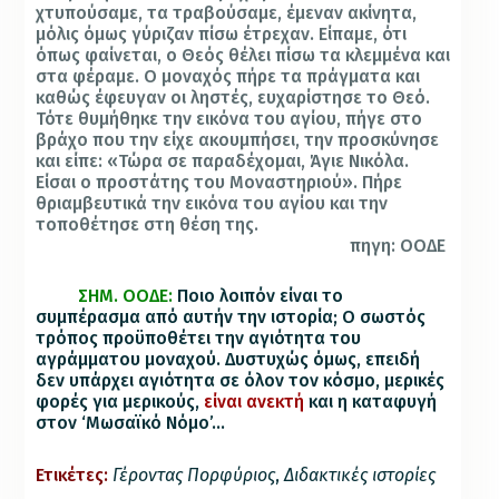
χτυπούσαμε, τα τραβούσαμε, έμεναν ακίνητα,
μόλις όμως γύριζαν πίσω έτρεχαν. Είπαμε, ότι
όπως φαίνεται, ο Θεός θέλει πίσω τα κλεμμένα και
στα φέραμε. Ο μοναχός πήρε τα πράγματα και
καθώς έφευγαν οι ληστές, ευχαρίστησε το Θεό.
Τότε θυμήθηκε την εικόνα του αγίου, πήγε στο
βράχο που την είχε ακουμπήσει, την προσκύνησε
και είπε: «Τώρα σε παραδέχομαι, Άγιε Νικόλα.
Είσαι ο προστάτης του Μοναστηριού». Πήρε
θριαμβευτικά την εικόνα του αγίου και την
τοποθέτησε στη θέση της.
πηγη: ΟΟΔΕ
ΣΗΜ. ΟΟΔΕ:
Ποιο λοιπόν είναι το
συμπέρασμα από αυτήν την ιστορία; Ο σωστός
τρόπος προϋποθέτει την αγιότητα του
αγράμματου μοναχού. Δυστυχώς όμως, επειδή
δεν υπάρχει αγιότητα σε όλον τον κόσμο, μερικές
φορές για μερικούς,
είναι ανεκτή
και η καταφυγή
στον ‘Μωσαϊκό Νόμο’…
Ετικέτες:
Γέροντας Πορφύριος
,
Διδακτικές ιστορίες