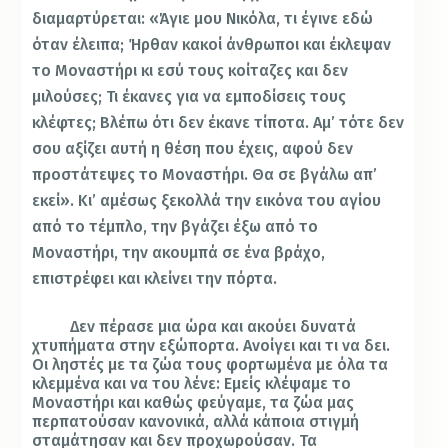
διαμαρτύρεται: «Άγιε μου Νικόλα, τι έγινε εδώ
όταν έλειπα; Ήρθαν κακοί άνθρωποι και έκλεψαν
το Μοναστήρι κι εσύ τους κοίταζες και δεν
μιλούσες; Τι έκανες για να εμποδίσεις τους
κλέφτες; Βλέπω ότι δεν έκανε τίποτα. Αμ’ τότε δεν
σου αξίζει αυτή η θέση που έχεις, αφού δεν
προστάτεψες το Μοναστήρι. Θα σε βγάλω απ’
εκεί». Κι’ αμέσως ξεκολλά την εικόνα του αγίου
από το τέμπλο, την βγάζει έξω από το
Μοναστήρι, την ακουμπά σε ένα βράχο,
επιστρέφει και κλείνει την πόρτα.
Δεν πέρασε μια ώρα και ακούει δυνατά
χτυπήματα στην εξώπορτα. Ανοίγει και τι να δει.
Οι ληστές με τα ζώα τους φορτωμένα με όλα τα
κλεμμένα και να του λένε: Εμείς κλέψαμε το
Μοναστήρι και καθώς φεύγαμε, τα ζώα μας
περπατούσαν κανονικά, αλλά κάποια στιγμή
σταμάτησαν και δεν προχωρούσαν. Τα