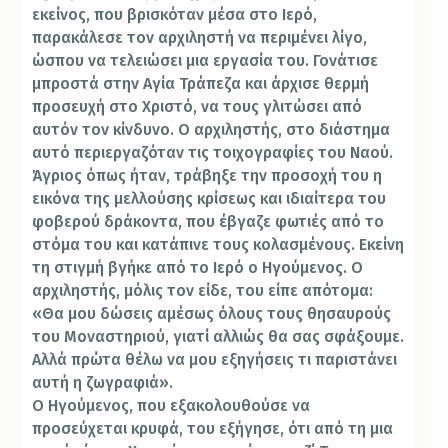
εκείνος, που βρισκόταν μέσα στο Ιερό,
παρακάλεσε τον αρχιληστή να περιμένει λίγο,
ώσπου να τελειώσει μια εργασία του.
Γονάτισε
μπροστά στην Αγία Τράπεζα και άρχισε θερμή
προσευχή στο Χριστό, να τους γλιτώσει από
αυτόν τον κίνδυνο. Ο αρχιληστής, στο διάστημα
αυτό περιεργαζόταν τις τοιχογραφίες του Ναού.
Άγριος όπως ήταν, τράβηξε την προσοχή του η
εικόνα της μελλούσης κρίσεως και ιδιαίτερα του
φοβερού δράκοντα, που έβγαζε φωτιές από το
στόμα του και κατάπινε τους κολασμένους. Εκείνη
τη στιγμή βγήκε από το Ιερό ο Ηγούμενος. Ο
αρχιληστής, μόλις τον είδε, του είπε απότομα:
«Θα μου δώσεις αμέσως όλους τους θησαυρούς
του Μοναστηριού, γιατί αλλιώς θα σας σφάξουμε.
Αλλά πρώτα θέλω να μου εξηγήσεις τι παριστάνει
αυτή η ζωγραφιά».
Ο Ηγούμενος, που εξακολουθούσε να
προσεύχεται κρυφά, του εξήγησε, ότι από τη μια