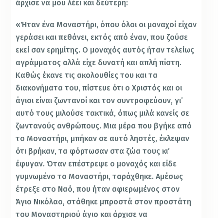
άρχισε να μου λέει και δεύτερη:
«Ήταν ένα Μοναστήρι, όπου όλοι οι μοναχοί είχαν
γεράσει και πεθάνει, εκτός από έναν, που ζούσε
εκεί σαν ερημίτης. Ο μοναχός αυτός ήταν τελείως
αγράμματος αλλά είχε δυνατή και απλή πίστη.
Καθώς έκανε τις ακολουθίες του και τα
διακονήματα του, πίστευε ότι ο Χριστός και οι
άγιοι είναι ζωντανοί και τον συντροφεύουν, γι’
αυτό τους μιλούσε τακτικά, όπως μιλά κανείς σε
ζωντανούς ανθρώπους. Μια μέρα που βγήκε από
το Μοναστήρι, μπήκαν σε αυτό ληστές, έκλεψαν
ότι βρήκαν, τα φόρτωσαν στα ζώα τους κι’
έφυγαν. Όταν επέστρεψε ο μοναχός και είδε
γυμνωμένο το Μοναστήρι, ταράχθηκε. Αμέσως
έτρεξε στο Ναό, που ήταν αφιερωμένος στον
Άγιο Νικόλαο, στάθηκε μπροστά στον προστάτη
του Μοναστηριού άγιο και άρχισε να