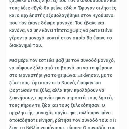
ξαφνικά στους ληστές που τον ακολουθούσαν και
τους λέει: «Εγώ θα μείνω εδώ.» Έφυγαν οι ληστές
και ο αρχιληστής εξομολογήθηκε στον Ηγούμενο,
που τον έκανε δόκιμο μοναχό. Του έβαλε και
κανόνα, να μην κάνει τίποτα χωρίς να ρωτάει ένα
γέροντα μοναχό, κοντά στον οποίο θα έκανε το
διακόνημά του.
Μια μέρα τον έστειλε μαζί με τον συνοδό μοναχό,
να κόψουν ξύλα από το βουνό και να τα φέρουν
στο Μοναστήρι για το χειμώνα. Ξεκίνησαν, με το
ζώο τους, έφτασαν στο βουνό, έκοψαν και
φόρτωσαν τα ξύλα, αλλά πριν προλάβουν να
ξεκινήσουν, εμφανίστηκαν μπροστά τους ληστές,
τους πήραν τα ζώα και τους ξυλοκόπησαν. Ο
αρχιληστής-μοναχός οργίστηκε, αλλά πριν κάνει
οποιαδήποτε κίνηση, ρώτησε τον συνοδό του: «Τι
λένε τα βιβλία να κάνουμε τώρα;» Ο συνοδός του