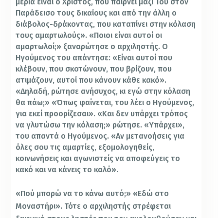
μεριά είναι ο Χριστός, που παίρνει μαζί Του στον
Παράδεισο τους δικαίους και από την άλλη ο
διάβολος-δράκοντας, που καταπίνει στην κόλαση
τους αμαρτωλούς». «Ποιοι είναι αυτοί οι
αμαρτωλοί;» ξαναρώτησε ο αρχιληστής. Ο
Ηγούμενος του απάντησε: «Είναι αυτοί που
κλέβουν, που σκοτώνουν, που βρίζουν, που
ατιμάζουν, αυτοί που κάνουν κάθε κακό».
«Δηλαδή, ρώτησε ανήσυχος, κι εγώ στην κόλαση
θα πάω;» «Όπως φαίνεται, του λέει ο Ηγούμενος,
για εκεί προορίζεσαι». «Και δεν υπάρχει τρόπος
να γλυτώσω την κόλαση;» ρώτησε. «Υπάρχει»,
του απαντά ο Ηγούμενος. «Αν μετανοήσεις για
όλες σου τις αμαρτίες, εξομολογηθείς,
κοινωνήσεις και αγωνιστείς να αποφεύγεις το
κακό και να κάνεις το καλό».
«Πού μπορώ να το κάνω αυτό;» «Εδώ στο
Μοναστήρι». Τότε ο αρχιληστής στρέφεται