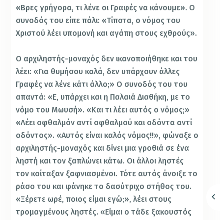
«Βρες γρήγορα, τι λένε οι Γραφές να κάνουμε». Ο
συνοδός του είπε πάλι: «Τίποτα, ο νόμος του
Χριστού λέει υπομονή και αγάπη στους εχθρούς».
Ο αρχιληστής-μοναχός δεν ικανοποιήθηκε και του
λέει: «Για θυμήσου καλά, δεν υπάρχουν άλλες
Γραφές να λένε κάτι άλλο;» Ο συνοδός του του
απαντά: «Ε, υπάρχει και η Παλαιά Διαθήκη, με το
νόμο του Μωυσή». «Και τι λέει αυτός ο νόμος;»
«Λέει οφθαλμόν αντί οφθαλμού και οδόντα αντί
οδόντος». «Αυτός είναι καλός νόμος!!», φώναξε ο
αρχιληστής-μοναχός και δίνει μια γροθιά σε ένα
ληστή και τον ξαπλώνει κάτω. Οι άλλοι ληστές
τον κοίταξαν ξαφνιασμένοι. Τότε αυτός άνοιξε το
ράσο του και φάνηκε το δασύτριχο στήθος του.
«Ξέρετε ωρέ, ποιος είμαι εγώ;», λέει στους
τρομαγμένους ληστές. «Είμαι ο τάδε ξακουστός