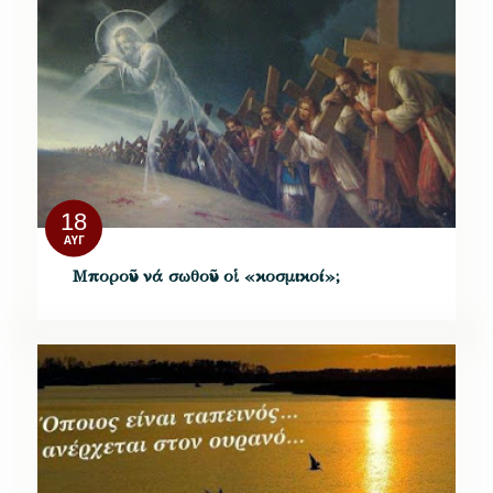
18
ΑΥΓ
Μποροῦν νά σωθοῦν οἱ «κοσμικοί»;