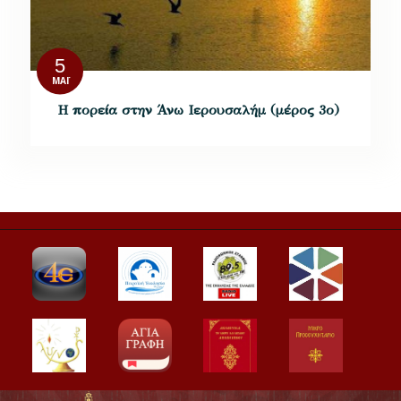
5
ΜΆΙ
Η πορεία στην Άνω Ιερουσαλήμ (μέρος 3ο)