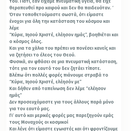
του. Γιατί, εάν είχαμε πνευματική υγειά, θα είχε
θεραπευθεί προ καιρού και δεν θα παιδευόταν. ‘
Όταν τοποθετούμαστε σωστά, ότι είμαστε
ένοχοι για όλη την κατάσταση του κόσμου και
λέμε
“Κύριε, Ιησού Χριστέ, ελέησον ημάς”, βοηθιέται και
ο κόσμος όλος.
Και για τα χάλια του πρέπει να πονέσει κανείς και
να ζητήσει το έλεος του Θεού.
Φυσικά, αν φθάσει σε μια πνευματική κατάσταση,
τότε για τον εαυτό του δεν ζητάει τίποτε.
Βλέπω ότι πολλές φορές πιάνουμε στραβά το
“Κύριε, Ιησού Χριστέ, ελέησόν με”
Και δήθεν από ταπείνωση δεν λέμε “ελέησον
ημάς”
Δεν προσευχόμαστε για τους άλλους παρά μόνο
για τον εαυτό μας.
Γι’ αυτό και μερικές φορές μας παρεξηγούν εμάς
τους Μοναχούς οι κοσμικοί
Και λένε ότι είμαστε εγωιστές και ότι φροντίζουμε