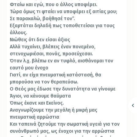
Φταίω και εγώ, που ο άλλος υποφέρει.
Τώρα όμως τι φταίει να υποφέρει εξ αιτίας μου;
Σε παρακαλώ, βοήθησέ τον”.
Εξαρτάται δηλαδή πως τοποθετείσαι για τους
άλλους.
Νιώθεις ότι δεν είσαι άξιος
Αλλά τυχαίνει, βλέπεις έναν πονεμένο,
στενοχωριέσαι, πονάς, προσεύχεσαι.
Όταν λ.χ. βλέπω εν αν τυφλό, αισθάνομαι τον
εαυτό μου ένοχο
Γιατί, αν είχα πνευματική κατάστασή, θα
μπορούσα να τον θεραπεύσω.
Ο Θεός μας έδωσε την δυνατότητα να γίνουμε
Άγιοι, να κάνουμε θαύματα
Όπως έκανε και Εκείνος.
Αναγνωρίζουμε την μεγάλη ή μικρή μας
πνευματική αρρώστια
Και ταπεινά ζητούμε την σωματική υγειά για τον
συνάνθρωπό μας, ως ένοχοι για την αρρώστια