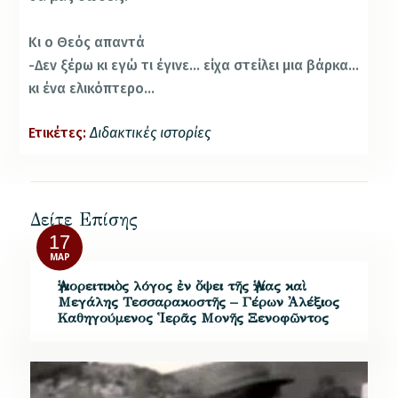
Κι ο Θεός απαντά
-Δεν ξέρω κι εγώ τι έγινε… είχα στείλει μια βάρκα…
κι ένα ελικόπτερο…
Ετικέτες:
Διδακτικές ιστορίες
Δείτε Επίσης
17
ΜΑΡ
Ἁγιορειτικὸς λόγος ἐν ὄψει τῆς Ἁγίας καὶ
Μεγάλης Τεσσαρακοστῆς – Γέρων Ἀλέξιος
Καθηγούμενος Ἱερᾶς Μονῆς Ξενοφῶντος