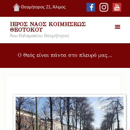
Θεομήτορος 21, Άλιμος
ΙΕΡΌΣ ΝΑΌΣ ΚΟΙΜΉΣΕΩΣ
ΘΕΟΤΌΚΟΥ
Άνω Καλαμακίου Θεομήτορος
Ο Θεός είναι πάντα στο πλευρό μας…