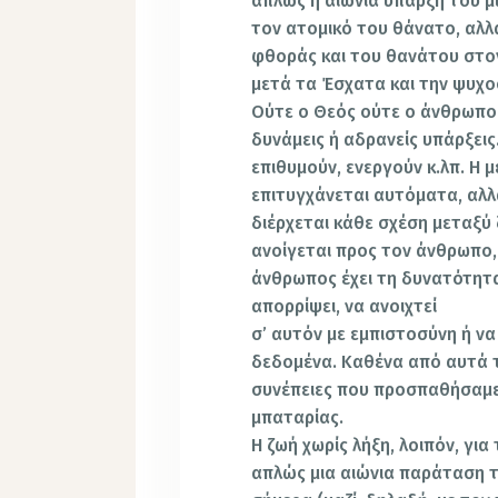
απλώς η αιώνια ύπαρξη του 
τον ατομικό του θάνατο, αλλά
φθοράς και του θανάτου στον
μετά τα Έσχατα και την ψυχ
Ούτε ο Θεός ούτε ο άνθρωπος
δυνάμεις ή αδρανείς υπάρξει
επιθυμούν, ενεργούν κ.λπ. Η 
επιτυγχάνεται αυτόματα, αλλά
διέρχεται κάθε σχέση μεταξ
ανοίγεται προς τον άνθρωπο, 
άνθρωπος έχει τη δυνατότητα
απορρίψει, να ανοιχτεί
σ’ αυτόν με εμπιστοσύνη ή να
δεδομένα. Καθένα από αυτά τ
συνέπειες που προσπαθήσαμε 
μπαταρίας.
Η ζωή χωρίς λήξη, λοιπόν, για 
απλώς μια αιώνια παράταση 