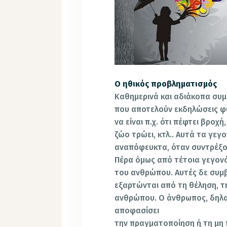
Ο ηθικός προβληματισμός
Καθημερινά και αδιάκοπα συ
που αποτελούν εκδηλώσεις φυ
να είναι π.χ. ότι πέφτει βροχή
ζώο τρώει, κτλ.. Αυτά τα γε
αναπόφευκτα, όταν συντρέξο
Πέρα όμως από τέτοια γεγονότ
του ανθρώπου. Αυτές δε συμ
εξαρτώνται από τη θέληση, 
ανθρώπου. Ο άνθρωπος, δηλαδ
αποφασίσει
την πραγματοποίηση ή τη μη 