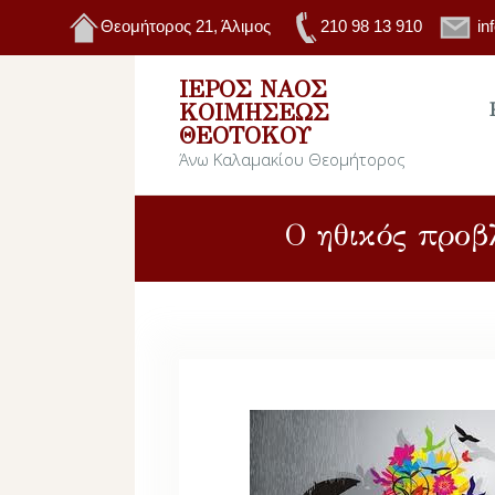
Θεομήτορος 21, Άλιμος
210 98 13 910
in
ΙΕΡΌΣ ΝΑΌΣ
ΚΟΙΜΉΣΕΩΣ
ΘΕΟΤΌΚΟΥ
Άνω Καλαμακίου Θεομήτορος
Ο ηθικός προβλ