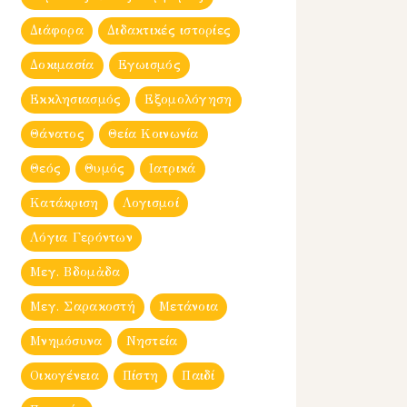
Διάφορα
Διδακτικές ιστορίες
Δοκιμασία
Εγωισμός
Εκκλησιασμός
Εξομολόγηση
Θάνατος
Θεία Κοινωνία
Θεός
Θυμός
Ιατρικά
Κατάκριση
Λογισμοί
Λόγια Γερόντων
Μεγ. Βδομἀδα
Μεγ. Σαρακοστή
Μετάνοια
Μνημόσυνα
Νηστεία
Οικογένεια
Πίστη
Παιδί