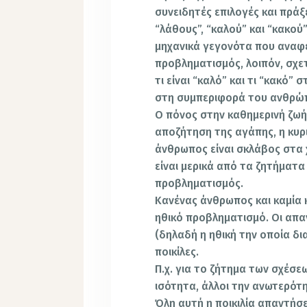
συνειδητές επιλογές και πράξ
“λάθους”, “καλού” και “κακού”
μηχανικά γεγονότα που ανα
προβληματισμός, λοιπόν, σχετι
τι είναι “καλό” και τι “κακό” 
στη συμπεριφορά του ανθρώπ
Ο πόνος στην καθημερινή ζωή
αποζήτηση της αγάπης, η κυρι
άνθρωπος είναι σκλάβος στα 
είναι μερικά από τα ζητήματα
προβληματισμός.
Κανένας άνθρωπος και καμία κ
ηθικό προβληματισμό. Οι απαν
(δηλαδή η ηθική την οποία δι
ποικίλες.
Π.χ. για το ζήτημα των σχέσ
ισότητα, άλλοι την ανωτερότη
Όλη αυτή η ποικιλία απαντήσε