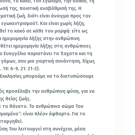
πόνο, το κακό, τον εγωισμό, την αδικία, τη
ωσή της, ποιοτική αναβάθμισή της. Η
ματική ζωή, διότι είναι άνοιγμα προς τον
εγωκεντρισμού1. Και είναι χωρίς λήξη,
εί το κακό σε κάθε του μορφή· είτε ως
ι ημερομηνία λήξης στην ανθρώπινη
 θέτει ημερομηνία λήξης στις ανθρώπινες
 το Ευαγγέλιο παριστάνει τα Έσχατα και τη
 γάμων, σαν μια γιορτινή συνάντηση, δίχως
19: 6-9, 21: 21-3).
 Εκκλησίας μπορούμε να το διατυπώσουμε
ός προσέλαβε την ανθρώπινη φύση, για να
ς θείας ζωής.
ε το θάνατο. Το ανθρώπινο σώμα Του
μισμένο”: είναι πλέον άφθαρτο. Για το
αταργηθεί.
ση Του λειτουργεί στη συνέχεια, μέσα