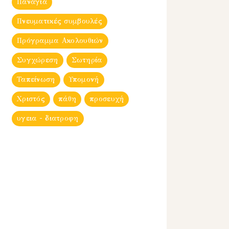
Παναγία
Πνευματικές συμβουλές
Πρόγραμμα Ακολουθιών
Συγχώρεση
Σωτηρία
Ταπείνωση
Υπομονή
Χριστός
πάθη
προσευχή
υγεια - διατροφη