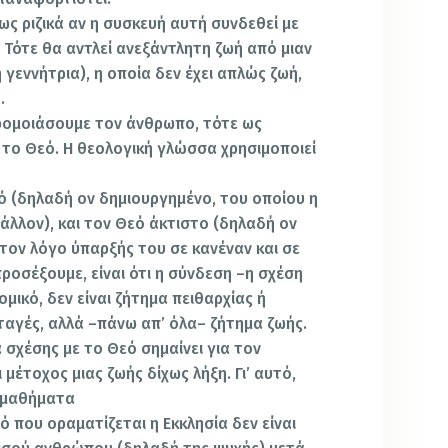
ς ριζικά αν η συσκευή αυτή συνδεθεί με
 Τότε θα αντλεί ανεξάντλητη ζωή από μιαν
 γεννήτρια), η οποία δεν έχει απλώς ζωή,
.
ρομοιάσουμε τον άνθρωπο, τότε ως
το Θεό. Η θεολογική γλώσσα χρησιμοποιεί
 (δηλαδή ον δημιουργημένο, του οποίου η
άλλον), και τον Θεό άκτιστο (δηλαδή ον
 τον λόγο ύπαρξής του σε κανέναν και σε
προσέξουμε, είναι ότι η σύνδεση –η σχέση
ομικό, δεν είναι ζήτημα πειθαρχίας ή
ταγές, αλλά –πάνω απ’ όλα– ζήτημα ζωής.
α σχέσης με το Θεό σημαίνει για τον
μέτοχος μιας ζωής δίχως λήξη. Γι’ αυτό,
ε μαθήματα
 που οραματίζεται η Εκκλησία δεν είναι