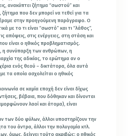
εις, ανακύπτει ζήτημα “σωστού” και
, ζήτημα που δεν μπορεί να τεθεί για τα
φέραμε στην προηγούμενη παράγραφο. Ο
κά με το τι είναι “σωστό” και τι “λάθος”,
στις απόψεις, στις ενέργειες, στη στάση και
ου είναι ο ηθικός προβληματισμός.
, η συνύπαρξη των ανθρώπων, η
αρχία της αδικίας, το ερώτημα αν ο
χέρια ενός θεού – δικτάτορα, όλα αυτά
 με τα οποία ασχολείται ο ηθικός
οινωνία σε καμία εποχή δεν είναι δίχως
τήσεις, βέβαια, που δόθηκαν και δίνονται
αμορφώνουν λαοί και άτομα), είναι
εων των δύο φύλων, άλλοι υποστηρίζουν την
τα του άντρα, άλλοι την πολυγαμία κτλ.
ων, όμως, δείχνει τούτο ακριβώς: ο ηθικός