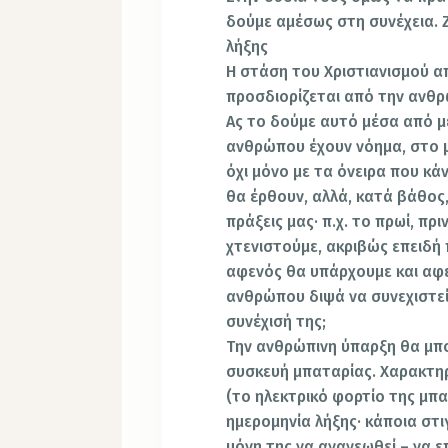
δούμε αμέσως στη συνέχεια. 
λήξης
Η στάση του Χριστιανισμού α
προσδιορίζεται από την ανθρ
Ας το δούμε αυτό μέσα από μ
ανθρώπου έχουν νόημα, στο μ
όχι μόνο με τα όνειρα που κάν
θα έρθουν, αλλά, κατά βάθος, 
πράξεις μας· π.χ. το πρωί, πρ
χτενιστούμε, ακριβώς επειδή
αφενός θα υπάρχουμε και αφε
ανθρώπου διψά να συνεχιστεί
συνέχισή της;
Την ανθρώπινη ύπαρξη θα μπ
συσκευή μπαταρίας. Χαρακτηρισ
(το ηλεκτρικό φορτίο της μπα
ημερομηνία λήξης· κάποια στι
μόνη της να ανανεωθεί – να 