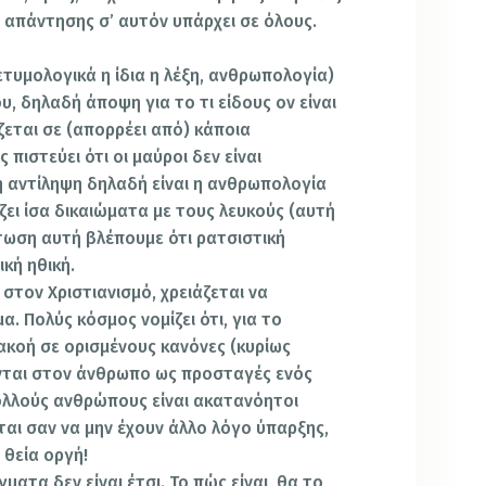
 απάντησης σ’ αυτόν υπάρχει σε όλους.
τυμολογικά η ίδια η λέξη, ανθρωπολογία)
υ, δηλαδή άποψη για το τι είδους ον είναι
ζεται σε (απορρέει από) κάποια
 πιστεύει ότι οι μαύροι δεν είναι
 αντίληψη δηλαδή είναι η ανθρωπολογία
ζει ίσα δικαιώματα με τους λευκούς (αυτή
ίπτωση αυτή βλέπουμε ότι ρατσιστική
κή ηθική.
στον Χριστιανισμό, χρειάζεται να
α. Πολύς κόσμος νομίζει ότι, για το
υπακοή σε ορισμένους κανόνες (κυρίως
νται στον άνθρωπο ως προσταγές ενός
πολλούς ανθρώπους είναι ακατανόητοι
ται σαν να μην έχουν άλλο λόγο ύπαρξης,
θεία οργή!
ματα δεν είναι έτσι. Το πώς είναι, θα το