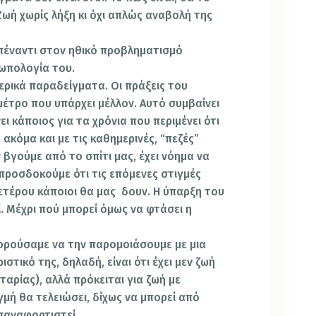
Ζωή χωρίς λήξη κι όχι απλώς αναβολή της
πέναντι στον ηθικό προβληματισμό
ωπολογία του.
ερικά παραδείγματα. Οι πράξεις του
έτρο που υπάρχει μέλλον. Αυτό συμβαίνει
ει κάποιος για τα χρόνια που περιμένει ότι
ακόμα και με τις καθημερινές, “πεζές”
ιν βγούμε από το σπίτι μας, έχει νόημα να
 προσδοκούμε ότι τις επόμενες στιγμές
τέρου κάποιοι θα μας δουν. Η ύπαρξη του
. Μέχρι πού μπορεί όμως να φτάσει η
ορούσαμε να την παρομοιάσουμε με μια
τικό της, δηλαδή, είναι ότι έχει μεν ζωή
ταρίας), αλλά πρόκειται για ζωή με
γμή θα τελειώσει, δίχως να μπορεί από
επαναφορτιστεί.