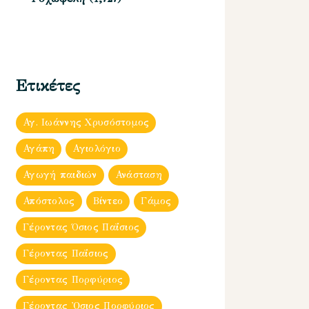
Ετικέτες
Αγ. Ιωάννης Χρυσόστομος
Αγάπη
Αγιολόγιο
Αγωγή παιδιών
Ανάσταση
Απόστολος
Βίντεο
Γάμος
Γέροντας Όσιος Παΐσιος
Γέροντας Παΐσιος
Γέροντας Πορφύριος
Γέροντας Ὀσιος Πορφύριος