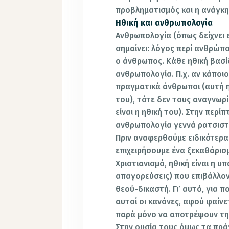
προβληματισμός και η ανάγκη
Ηθική και ανθρωπολογία
Ανθρωπολογία (όπως δείχνει ε
σημαίνει: λόγος περί ανθρώπο
ο άνθρωπος. Κάθε ηθική βασί
ανθρωπολογία. Π.χ. αν κάποιος
πραγματικά άνθρωποι (αυτή η
του), τότε δεν τους αναγνωρί
είναι η ηθική του). Στην περ
ανθρωπολογία γεννά ρατσιστι
Πριν αναφερθούμε ειδικότερα 
επιχειρήσουμε ένα ξεκαθάρισμ
Χριστιανισμό, ηθική είναι η 
απαγορεύσεις) που επιβάλλο
θεού-δικαστή. Γι’ αυτό, για 
αυτοί οι κανόνες, αφού φαίνε
παρά μόνο να αποτρέψουν τη 
Στην ουσία τους όμως τα πράγ