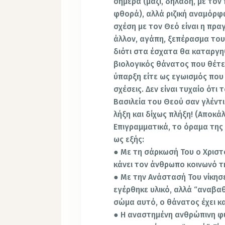
σήμερα (μαζί, δηλαδή, με τον 
φθορά), αλλά ριζική αναμόρφ
σχέση με τον Θεό είναι η πραγ
άλλον, αγάπη, ξεπέρασμα του 
διότι στα έσχατα θα καταργηθ
βιολογικός θάνατος που θέτε
ύπαρξη είτε ως εγωισμός που
σχέσεις. Δεν είναι τυχαίο ότι
Βασιλεία του Θεού σαν γλέντι
λήξη και δίχως πλήξη! (Αποκάλ. 
Επιγραμματικά, το όραμα της
ως εξής:
● Με τη σάρκωσή Του ο Χριστ
κάνει τον άνθρωπο κοινωνό τη
● Με την Ανάστασή Του νίκησ
εγέρθηκε υλικό, αλλά “αναβαθ
σώμα αυτό, ο θάνατος έχει κ
● Η αναστημένη ανθρώπινη φύ