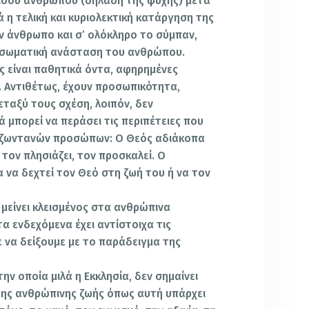
μισού ανθρώπου (δηλαδή της ψυχής) μετά
 η τελική και κυριολεκτική κατάργηση της
 άνθρωπο και σ’ ολόκληρο το σύμπαν,
οσωματική ανάσταση του ανθρώπου.
 είναι παθητικά όντα, αφηρημένες
ς. Αντιθέτως, έχουν προσωπικότητα,
μεταξύ τους σχέση, λοιπόν, δεν
 μπορεί να περάσει τις περιπέτειες που
ύ ζωντανών προσώπων: Ο Θεός αδιάκοπα
τον πλησιάζει, τον προσκαλεί. Ο
 να δεχτεί τον Θεό στη ζωή του ή να τον
 μείνει κλεισμένος στα ανθρώπινα
α ενδεχόμενα έχει αντίστοιχα τις
να δείξουμε με το παράδειγμα της
την οποία μιλά η Εκκλησία, δεν σημαίνει
της ανθρώπινης ζωής όπως αυτή υπάρχει