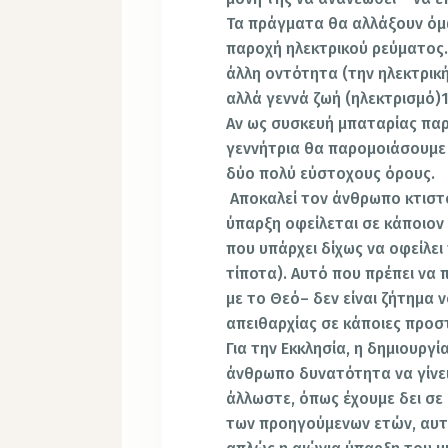
Τα πράγματα θα αλλάξουν όμω
παροχή ηλεκτρικού ρεύματος.
άλλη οντότητα (την ηλεκτρική
αλλά γεννά ζωή (ηλεκτρισμό)1
Αν ως συσκευή μπαταρίας πα
γεννήτρια θα παρομοιάσουμε 
δύο πολύ εύστοχους όρους.
Αποκαλεί τον άνθρωπο κτιστό
ύπαρξη οφείλεται σε κάποιον 
που υπάρχει δίχως να οφείλει
τίποτα). Αυτό που πρέπει να 
με το Θεό– δεν είναι ζήτημα ν
απειθαρχίας σε κάποιες προσ
Για την Εκκλησία, η δημιουργί
άνθρωπο δυνατότητα να γίνει 
άλλωστε, όπως έχουμε δει σ
των προηγούμενων ετών, αυτό